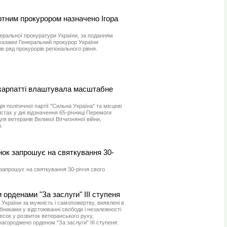
тним прокурором назначено Ігора
енеральної прокуратури України, за поданням
аказами Генеральний прокурор України
 ряд прокурорів регіонального рівня.
акарпатті влаштувала масштабне
я політичної партії "Сильна Україна" та місцеві
містах у дні відзначення 65-річниці Перемоги
 ветеранів Великої Вітчизняної війни,
.
нок запрошує на святкування 30-
запрошує на святкування 30-річчя свого
 орденами "За заслуги" III ступеня
 України за мужність і самопожертву, виявлені в
никами у відстоюванні свободи і незалежності
есок у розвиток ветеранського руху,
нагороджено орденом "За заслуги" III ступеня: