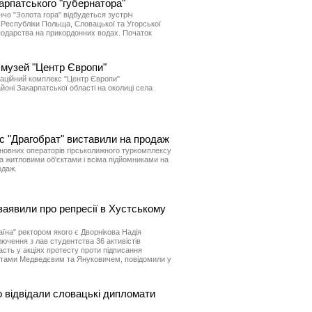
арпатського "губернатора"
анчо "Золота гора" відбудеться зустріч
 Республіки Польща, Словацької та Угорської
подарства на прикордонних водах. Початок
 музей "Центр Європи"
еаційний комплекс "Центр Європи"
оні Закарпатської області на околиці села
с "Драгобрат" виставили на продаж
сновних операторів гірськолижного туркомплексу
а житловими об'єктами і всіма підйомниками на
одаж.
заявили про репресії в Хустському
аїна" ректором якого є Дворнікова Надія
ючення з лав студентства 36 активістів
часть у акціях протесту проти підписання
ентами Медведєвим та Януковичем, повідомили у
 відвідали словацькі дипломати