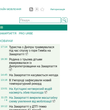
ЛАЙН МОВЛЕННЯ
Авторизація
ІВ
 ЗАКАРПАТТЯ
PRO URBE
НОВИНИ
17:14
Туристка з Дніпра травмувалася
під час спуску з гори Гимба на
Закарпатті
16:30
Родина з трьома дітьми
евакуювалася із
Дніпропетровщини на Закарпаття
14:45
На Закарпаття насувається негода
13:18
В Ужгороді зафіксували новий
температурний рекорд
13:01
На Хустщині нетверезий водій
насмерть збив пішохода
11:25
На Закарпатті викрили масштабну
/ 4
схему ухилення від мобілізації
10:12
На Закарпатті у ДТП тяжко