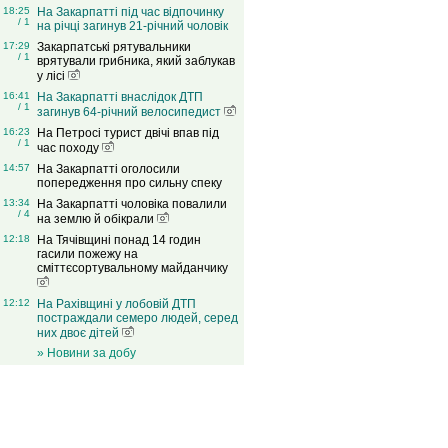
18:25
На Закарпатті під час відпочинку
/ 1
на річці загинув 21-річний чоловік
17:29
Закарпатські рятувальники
/ 1
врятували грибника, який заблукав
у лісі
16:41
На Закарпатті внаслідок ДТП
/ 1
загинув 64-річний велосипедист
16:23
На Петросі турист двічі впав під
/ 1
час походу
14:57
На Закарпатті оголосили
попередження про сильну спеку
13:34
На Закарпатті чоловіка повалили
/ 4
на землю й обікрали
12:18
На Тячівщині понад 14 годин
гасили пожежу на
сміттєсортувальному майданчику
12:12
На Рахівщині у лобовій ДТП
постраждали семеро людей, серед
них двоє дітей
» Новини за добу