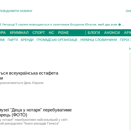
ПОВІДОМИТИ НОВИНУ
ОН
Інструктора районного ТЦК на Закарпатті судитимуть за обвинуваченням у катув...
В Ужгороді попрощаються із полеглим на війні з росією захисником Володимиром Йор�...
В Ужгороді 5 серпня попрощаються із захисником Богданом Югасом, який два роки �...
Підтвердили загибель захисника із Нанкова на Хустщині Юліана Гербея (ФОТО)[/gree...
УРА
КРИМІНАЛ
СПОРТ
НС
РІЗНЕ
БЛОГИ
АНОНСИ
АРХ
На війні з рф поліг військовий з Виноградова Ігнат Роздяловський (ФОТО)...
ЗМІ
ПАРТІЇ
БРЕНДИ
ГРОМАДСЬКІ ОРГАНІЗАЦІЇ
УКРАЇНЦІ СЛОВАЧЧИНИ
ГЕРОЇ
На Хустщині внаслідок ДТП за участі трьох авто постраждали 13 людей (ФОТО)...
Інструктора районного ТЦК на Закарпатті судитимуть за обвинувачен...
ться всеукраїнська естафета
пи
ідзначатиметься День Європи.
музеї "Деца у нотаря" перебуватиме
горець (ФОТО)
 у нотаря" перебуватиме найсильніший у світі
вий рекордсмен "Книги рекордів Гіннеса"