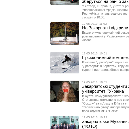
зберуться на ранчо зак
У четвер, 13 травня, у готелі-р
Уповноважених Урядів України,
Республік з питань водного гос
зустрічі о 10:30.
12.05.2010, 11:03
На Закарпатті відкрили
Еколого-культурологічний рекр
розташований у Рахівському рай
Ділове.
12.05.2010, 10:51
Гірськолижний комплек
Компанія "Драгобрат", один з о
"Драгобрат" в Карпатах, керуюч
курорті, виставила бізнес на пр
12.05.2010, 10:35
Закарпатські студенти 
університеті "Україна"
В Хустському університеті "Укр
Степанівна, оголошено про викл
"Соколу" за поїздку в Київ та у
"харківських угод" між презид
прес-службі МГО "Сокіл".
12.05.2010, 10:23
Закарпатське Мукачево
(ФОТО)