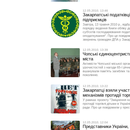
12.05.2010, 13:46
Закарпатські податківц
підприємців
Завтра, 13 травня 2010 р., від
порядку ведення Книги обліку д
суб'єктів господарювання пода
оподаткування". Про це повідом
звернень громадян ДПА у Закарп
12.05.2010, 13:39
Чопські єдиноцентристи
міста
Активісти Чопської міської орга
урочистостей з нагоди 65-ї річни
вшанували пам'ять загиблих та 
поколінню.
12.05.2010, 13:22
Закарпатці взяли участ
механізмів протидії торг
У рамках проекту "Зміцнення на
протидії торгівлі дітьми в Украї
ради. Про це повідомили у прес-
12.05.2010, 12:04
Представники України,