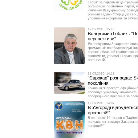
серця" за підтримки центральни
організацій, політичних партій, 
ювілейну Всеукраїнську благод
різними вадами "Серце до серц
управління інформації та зв'язк
12.05.2010, 15:46
Володимир Гоблик : "По
перспективи"
Як повідомили Закарпаття онлайн
громадськістю облдержадміністра
працює обласний комітет економ
економісти, управлінці краю, п
організацій.
12.05.2010, 14:18
"Єврокар" розпродає S
покоління
Компанія "Єврокар", офіційний п
пропонує унікальну можливість
попереднього покоління за спец
12.05.2010, 14:07
В Ужгороді відбудетьс
професій!"
В п'ятницю, 14 травня в Падіюн
навчальних закладів Закарпатсь
професій!"