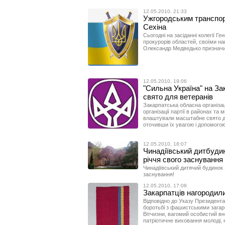
12.05.2010, 21:33
Ужгородським транспор
Сехіна
Сьогодні на засіданні колегії Г
прокурорів областей, своїми н
Олександр Медведько призначив
12.05.2010, 19:06
"Сильна Україна" на З
свято для ветеранів
Закарпатська обласна організаці
організації партії в районах та 
влаштували масштабне свято для
оточивши їх увагою і допомогою
12.05.2010, 18:07
Чинадіївський дитбуди
річчя свого заснування
Чинадіївський дитячий будинок 
заснування!
12.05.2010, 17:08
Закарпатців нагородили
Відповідно до Указу Президента
боротьбі з фашистськими загарб
Вітчизни, вагомий особистий вн
патріотичне виховання молоді, 