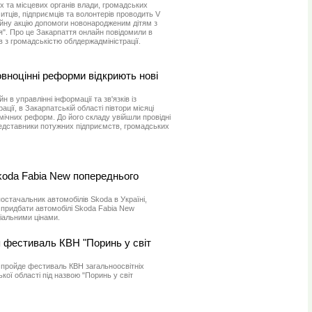
х та місцевих органів влади, громадських
митців, підприємців та волонтерів проводить V
ійну акцію допомоги новонародженим дітям з
я". Про це Закарпаття онлайн повідомили в
ів з громадськістю облдержадміністрації.
вноцінні реформи відкриють нові
 в управлінні інформації та зв'язків із
ції, в Закарпатській області півтори місяці
ічних реформ. До його складу увійшли провідні
редставники потужних підприємств, громадських
koda Fabia New попереднього
остачальник автомобілів Skoda в Україні,
 придбати автомобілі Skoda Fabia New
іальними цінами.
я фестиваль КВН "Поринь у світ
і пройде фестиваль КВН загальноосвітніх
кої області під назвою "Поринь у світ