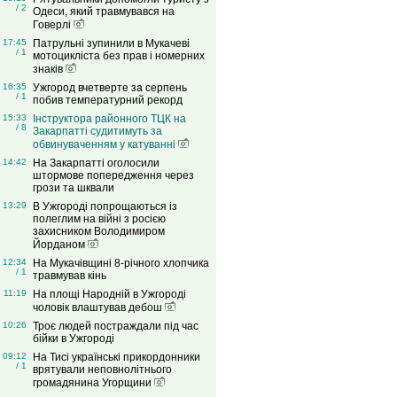
/ 2
Одеси, який травмувався на
Говерлі
17:45
Патрульні зупинили в Мукачеві
/ 1
мотоцикліста без прав і номерних
знаків
16:35
Ужгород вчетверте за серпень
/ 1
побив температурний рекорд
15:33
Інструктора районного ТЦК на
/ 8
Закарпатті судитимуть за
обвинуваченням у катуванні
14:42
На Закарпатті оголосили
штормове попередження через
грози та шквали
13:29
В Ужгороді попрощаються із
полеглим на війні з росією
захисником Володимиром
Йорданом
12:34
На Мукачівщині 8-річного хлопчика
/ 1
травмував кінь
11:19
На площі Народній в Ужгороді
чоловік влаштував дебош
10:26
Троє людей постраждали під час
бійки в Ужгороді
09:12
На Тисі українські прикордонники
/ 1
врятували неповнолітнього
громадянина Угорщини