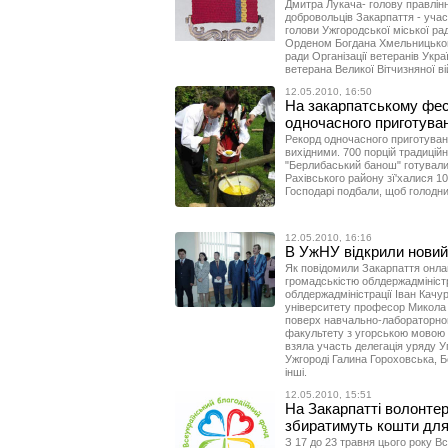
Дмитра Лукача- голову правління
добровольців Закарпаття - учас
голови Ужгородської міської рад
Орденом Богдана Хмельницького 
ради Організації ветеранів Укр
ветерана Великої Вітчизняної вій
12.05.2010, 16:50
На закарпатському фес
одночасного приготува
Рекорд одночасного приготуван
вихідними. 700 порцій традицій
"Берлибаський банош" готували 
Рахівського району зї'халися 10 
Господарі подбали, щоб голодни
12.05.2010, 16:16
В УжНУ відкрили новий
Як повідомили Закарпаття онлайн
громадськістю облдержадміністр
облдержадміністрації Іван Качу
університету професор Микола
поверх навчально-лабораторног
факультету з угорською мовою 
взяла участь делегація уряду У
Ужгороді Галина Гороховська, Б
інші.
12.05.2010, 15:51
На Закарпатті волонте
збиратимуть кошти дл
З 17 до 23 травня цього року В