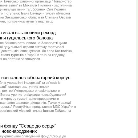
 Тячівської районної організації "Товариство
ників війни" та Михайла Пиленка - заступника
и інвалідів війни та Збройних Сил України;
II ступеня: Івана Бігунця - голову обласної
аїни Закарпатської області та Степана Овсака
ни, полковника міліції у відставці.
тивалі встановили рекорд
ння гуцульського баноша
ня баноша встановили на Закарпатті цими
ної гуцульської страви п'ятому фестивалі
дев'ять місцевих кухарів. До села Костилівка
тисяч туристів з України та із-за кордону.
х на святі не залишилося.
 навчально-лабораторний корпус
 в управлінні інформації та зв'язків із
ації, сьогодні заступник голови
р, ректор Ужгородського національного
 Вегеш урочисто відкрили новозбудований
о корпусу гуманітарно-природничого
навчання фахових дисциплін. Також у заході
горської Республіки, представник МЗС України в
ерегівський міський голова Іштван Гайдош та
ри фонду "Серце до серця"
я новонароджених
сеукраїнський благодійний фонд "Серце до