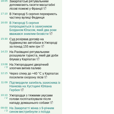
18:05
Закарпатські рятувальники
допомагають гасити масштабні
лісові пожежі у Франції
17:10
В Ужгороді 5 серпня перекриють
частину вулиці Фединця
16:00
В Ужгороді 5 серпня
попрощаються із захисником
Богданом Югасом, який два роки
вважався зниклим безвісти
15:30
Суд розірвав договір на
будівництво автобази в Ужгороді
за понад 155 млн грн
14:23
На Рахівщині рятувальники
розшукали туриста, який дві доби
блукав у Карпатах
13:08
На Ужгородщині дворічний
/ 3
хлопчик випив паливо
12:15
Через спеку до +40 °C у Карпатах
посилили охорону лісів
11:09
Підтвердили загибель захисника із
Нанкова на Хустщині Юліана
Гербея
10:10
Ужгородця з тяжкими укусами
/ 2
голови госпіталізували після
нападу домашнього собаки
09:00
На Закарпатті жінка з 9-річним
/ 3
сином вистрибнули з поїзда