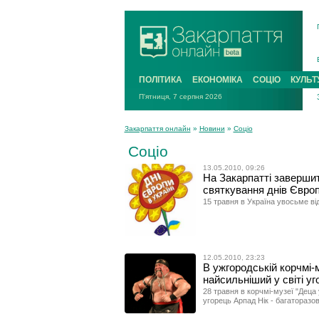
ПОЛІТИКА
ЕКОНОМІКА
СОЦІО
КУЛЬТ
П'ятниця, 7 серпня 2026
Закарпаття онлайн
»
Новини
»
Соціо
Соціо
13.05.2010, 09:26
На Закарпатті заверши
святкування днів Євро
15 травня в Україна увосьме в
12.05.2010, 23:23
В ужгородській корчмі-
найсильніший у світі у
28 травня в корчмі-музеї "Деца
угорець Арпад Нік - багаторазо