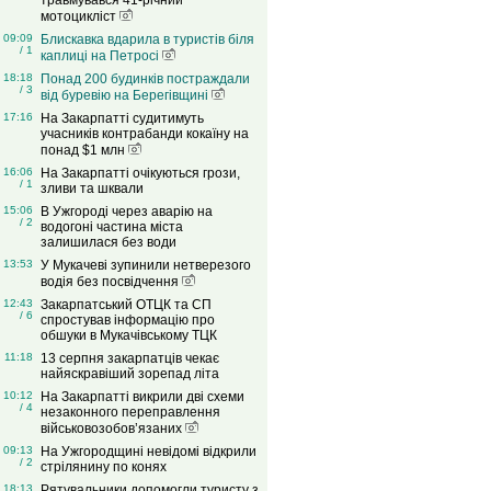
травмувався 41-річний
мотоцикліст
09:09
Блискавка вдарила в туристів біля
/ 1
каплиці на Петросі
18:18
Понад 200 будинків постраждали
/ 3
від буревію на Берегівщині
17:16
На Закарпатті судитимуть
учасників контрабанди кокаїну на
понад $1 млн
16:06
На Закарпатті очікуються грози,
/ 1
зливи та шквали
15:06
В Ужгороді через аварію на
/ 2
водогоні частина міста
залишилася без води
13:53
У Мукачеві зупинили нетверезого
водія без посвідчення
12:43
Закарпатський ОТЦК та СП
/ 6
спростував інформацію про
обшуки в Мукачівському ТЦК
11:18
13 серпня закарпатців чекає
найяскравіший зорепад літа
10:12
На Закарпатті викрили дві схеми
/ 4
незаконного переправлення
військовозобов’язаних
09:13
На Ужгородщині невідомі відкрили
/ 2
стрілянину по конях
18:13
Рятувальники допомогли туристу з