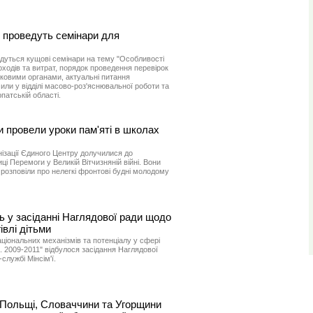
і проведуть семінари для
будуться кущові семінари на тему "Особливості
оходів та витрат, порядок проведення перевірок
тковими органами, актуальні питання
или у відділі масово-роз'яснювальної роботи та
атській області.
 провели уроки пам'яті в школах
нізації Єдиного Центру долучилися до
ці Перемоги у Великій Вітчизняній війні. Вони
розповіли про нелегкі фронтові будні молодому
ь у засіданні Наглядової ради щодо
івлі дітьми
ціональних механізмів та потенціалу у сфері
ні. 2009-2011" відбулося засідання Наглядової
службі Мінсім'ї.
 Польщі, Словаччини та Угорщини