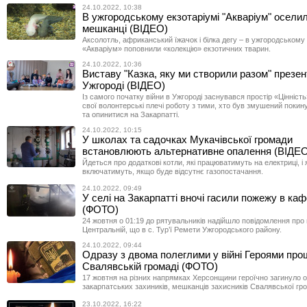
24.10.2022, 10:38
В ужгородському екзотаріумі "Акваріум" оселил
мешканці (ВІДЕО)
Аксолотль, африканський їжачок і білка дегу – в ужгородському 
«Акваріум» поповнили «колекцію» екзотичних тварин.
24.10.2022, 10:36
Виставу "Казка, яку ми створили разом" презе
Ужгороді (ВІДЕО)
Із самого початку війни в Ужгороді заснувався простір «Цінність
свої волонтерські плечі роботу з тими, хто був змушений покину
та опинитися на Закарпатті.
24.10.2022, 10:15
У школах та садочках Мукачівської громади
встановлюють альтернативне опалення (ВІДЕ
Йдеться про додаткові котли, які працюватимуть на електриці, і я
включатимуть, якщо буде відсутнє газопостачання.
24.10.2022, 09:49
У селі на Закарпатті вночі гасили пожежу в каф
(ФОТО)
24 жовтня о 01:19 до рятувальників надійшло повідомлення про
Центральній, що в с. Тур’ї Ремети Ужгородського району.
24.10.2022, 09:44
Одразу з двома полеглими у війні Героями пр
Свалявській громаді (ФОТО)
17 жовтня на різних напрямках Херсонщини героїчно загинуло 
закарпатських захиників, мешканців захисників Свалявської гр
23.10.2022, 16:22