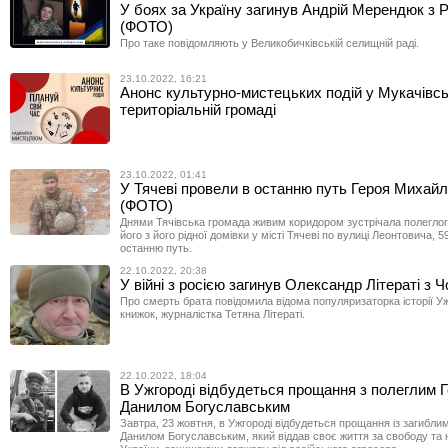
У боях за Україну загинув Андрій Мерендюк з 
(ФОТО)
Про таке повідомляють у Великобичківській селищній раді.
23.10.2022, 16:21
Анонс культурно-мистецьких подій у Мукачівськ
територіальній громаді
23.10.2022, 01:41
У Тячеві провели в останню путь Героя Михай
(ФОТО)
Днями Тячівська громада живим коридором зустрічала полеглого
його з його рідної домівки у місті Тячеві по вулиці Леонтовича, 5
останню путь.
22.10.2022, 20:38
У війні з росією загинув Олександр Літераті з 
Про смерть брата повідомила відома популяризаторка історії У
книжок, журналістка Тетяна Літераті.
22.10.2022, 18:04
В Ужгороді відбудеться прощання з полеглим 
Данилом Богуславським
Завтра, 23 жовтня, в Ужгороді відбудеться прощання із загибли
Данилом Богуславським, який віддав своє життя за свободу та 