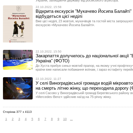
України, захищаючи державу від російського агресора.
22.10.2022, 15:58
Відкрита екскурсія "Мукачево Йосипа Балайті"
відбудеться цієї неділі
Вже цієї неділі, 23 жовтня, мукачівців та гостей міста запрошуют
екскурсію «Мукачево Йосипа Балайті».
22.10.2022, 15:50
Закарпаття долучилось до національної акції "
Україна" (ФОТО)
До Хуста прибув синьо-жовтий прапор, на якому учні профтеху
країни вже написали побажання воїнам, і зараз естафету перейн
22.10.2022, 11:27
У селі Виноградівської громади водій мікроавт
на смерть літню жінку, що переходила дорогу 
У селі Сасово у Виноградівській громаді Берегівського району в
«Mercedes-Benz» здійснив наїзд на 75-річну жінку.
Сторінка 377 з 4113
1
2
3
4
5
6
7
8
9
10
...