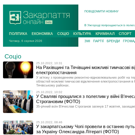
ПОВІДОМИТИ НОВИНУ
Інструктора районного ТЦК на Зак
В Ужгороді попрощаються із полег
В Ужгороді 5 серпня попрощаються
ПОЛІТИКА
ЕКОНОМІКА
СОЦІО
КУЛЬТУРА
КРИМІНАЛ
СПОРТ
Підтвердили загибель захисника і
Четвер, 6 серпня 2026
ЗМІ
ПАРТІЇ
БРЕНДИ
ГРОМАД
На війні з рф поліг військовий з 
На Хустщині внаслідок ДТП за уча
Соціо
Інструктора районного ТЦК на Зак
25.10.2022, 10:31
На Рахівщині та Тячівщині можливі тимчасові 
електропостачання
У зв’язку з проведенням ремонтно-відновлювальних робіт на те
областей можливі тимчасові відключення електропостачання в 
Тячівському районах.
25.10.2022, 10:02
У Сваляві прощалися з полеглим у війні В’яче
Строгановим (ФОТО)
35-річний воїн В’ячеслав Строганов загинув 17 жовтня, захищаю
25.10.2022, 08:46
У закарпатському Чопі провели в останню путь
за Україну Олександра Літераті (ФОТО)