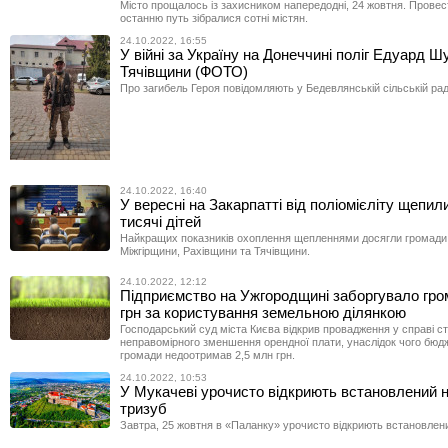
Місто прощалось із захисником напередодні, 24 жовтня. Провес
останню путь зібралися сотні містян.
24.10.2022, 16:55
У війні за Україну на Донеччині поліг Едуард 
Тячівщини (ФОТО)
Про загибель Героя повідомляють у Бедевлянській сільській рад
24.10.2022, 16:40
У вересні на Закарпатті від поліомієліту щепил
тисячі дітей
Найкращих показників охоплення щепленнями досягли громади
Міжгірщини, Рахівщини та Тячівщини.
24.10.2022, 12:12
Підприємство на Ужгородщині заборгувало гром
грн за користування земельною ділянкою
Господарський суд міста Києва відкрив провадження у справі с
неправомірного зменшення орендної плати, унаслідок чого бюдж
громади недоотримав 2,5 млн грн.
24.10.2022, 10:53
У Мукачеві урочисто відкриють встановлений 
тризуб
Завтра, 25 жовтня в «Паланку» урочисто відкриють встановлени