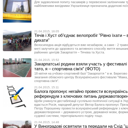
Для задоволення попиту пасажирів у перевезенні залізничним 
найближчими вихідними Укрзалізниця призначила додаткові поїз
21.04.2015, 16:05
Тячів і Хуст об’єднає велопробіг "Рівно їхати – 
дихати"
Велосипедна акція відбудеться вже незабаром, а саме - 2 травн
меті залучити до здорового та активного способу життя мешканц
районних центрів Закарпаття – Тячева та Хуста.
21.04.2015, 15:52
Закарпатські родини взяли участь у фестивалі
тато, я – спортивна сім’я” (ФОТО)
18 квітня на учбово-спортивній базі “Закарпаття ” в м. Берегов
змагання обласного центру Всеукраїнського фестивалю “Мама, 
спортивна сім’я”.
21.04.2015, 15:11
Балога пропонує негайно провести всеукраїнсь
референдум з ключових питань державотворе
Щоби уникнути дестабілізації суспільно-політичної ситуації в Укра
вдається Росія, народний депутат Віктор Балога пропонує През
Петру Порошенку провести всеукраїнський референдум з ключ
державотворення – державного устрою, державної мови, форми
судової системи, територіального поділу тощо.
21.04.2015, 14:46
У Виноградові освятили та передали на Схід "