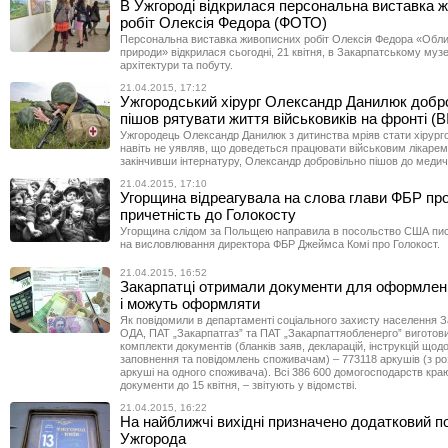
В Ужгороді відкрилася персональна виставка 
робіт Олексія Федора (ФОТО)
Персональна виставка живописних робіт Олексія Федора «Обл
природи» відкрилася сьогодні, 21 квітня, в Закарпатському музе
архітектури та побуту.
21.04.2015, 17:12
Ужгородський хірург Олександр Данилюк доб
пішов рятувати життя військовиків на фронті (
Ужгородець Олександр Данилюк з дитинства мріяв стати хірурго
навіть не уявляв, що доведеться працювати військовим лікарем
закінчивши інтернатуру, Олександр добровільно пішов до медич
21.04.2015, 17:10
Угорщина відреагувала на слова глави ФБР про 
причетність до Голокосту
Угорщина слідом за Польщею направила в посольство США пи
на висловлювання директора ФБР Джеймса Комі про Голокост.
21.04.2015, 16:52
Закарпатці отримали документи для оформлен
і можуть оформляти
Як повідомили в департаменті соціального захисту населення З
ОДА, ПАТ „Закарпатгаз” та ПАТ „Закарпаттяобленерго” виготови
комплекти документів (бланків заяв, декларацій, інструкцій щодо
заповнення та повідомлень споживачам) – 773118 аркушів (з ро
аркуші на одного споживача). Всі 386 600 домогосподарств кра
документи до 15 квітня, – звітують у відомстві.
21.04.2015, 16:22
На найближчі вихідні призначено додатковий п
Ужгорода