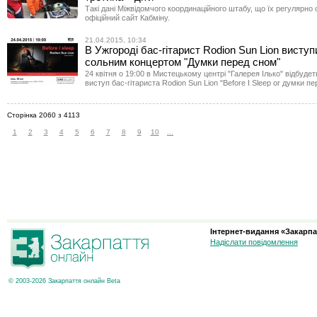
Такі дані Міжвідомчого координаційного штабу, що їх регулярн
офіційний сайт Кабміну.
21.04.2015, 10:34
В Ужгороді бас-гітарист Rodion Sun Lion виступи
сольним концертом "Думки перед сном"
24 квітня о 19:00 в Мистецькому центрі "Галерея Ілько" відбуде
виступ бас-гітариста Rodion Sun Lion "Before I Sleep or думки пе
Сторінка 2060 з 4113
1
2
3
4
5
6
7
8
9
10
...
Інтернет-видання «Закарпа
Надіслати повідомлення
© 2003-2026 Закарпаття онлайн Beta