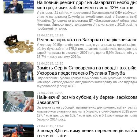
На повний ремонт доріг на Закарпатті необхідн
млн грн, з яких забезпечено лише 42% коштів
У вівторок, 21 квітня, у прес-центрі Закарпатської ОДА відбувся
участю начальника Служби автомобільних доріг у Закарпатській
Михайла Поповича та директора ДП «Закарпатський облавтодо
Немеша. Йшлося про стан дорожньої галузі краю у 2015 році, п
проблемні питання.
21.04.2015, 12:29
Реальна зарплата на Закарпатті за рік знизила
У лютому 2015р. на підприємствах, в установах та організаціях
обліку було зайнято 175,0 тис. штатних працівників, середня но
заробітна плата їх склала – 2807 грн., що на 5,9% більше, ніж у сі
15,7% – ніж у лютому 2014р.
21.04.2015, 12:15
Замість Сергія Слюсаренка на посаді т.в.о. вій
Ужгорода представлено Руслана Тригуба
Підполковник Руслан Тригуб тимчасово виконуватиме обов'язки
комісара Ужгородського об'єднаного комісаріату на час відряд
Журавльова у зону АТО.
21.04.2015, 12:09
Найнижчий розмір субсидій у березні зафіксов
Закарпатті
Загальна сума субсидій, призначених для компенсації витрат с
житлово-комунальних послуг в Україні, в січні-березні 2015 рок
127,7 млн грн, що на 102,7 млн грн, або в 5,1 рази вище за показ
березня 2014 року.
21.04.2015, 11:34
З понад 3,5 тис вимушених переселенців на За
третина – діти