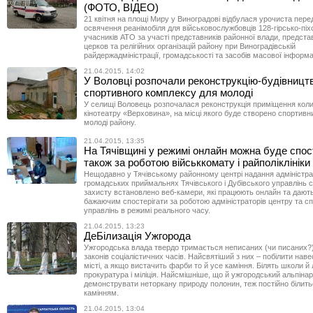
(ФОТО, ВІДЕО)
21 квітня на площі Миру у Виноградові відбулася урочиста пере
освячення реанімобіля для військовослужбовців 128-гірсько-піх
учасників АТО за участі представників районної влади, предста
церков та релігійних організацій району при Виноградівській
райдержадміністрації, громадськості та засобів масової інформац
21.04.2015, 14:02
У Воловці розпочали реконструкцію-будівницт
спортивного комплексу для молоді
У селищі Воловець розпочалася реконструкція приміщення кол
кінотеатру «Верховина», на місці якого буде створено спортив
молоді району.
21.04.2015, 13:35
На Тячівщині у режимі онлайн можна буде спос
також за роботою військкомату і райполіклініки
Нещодавно у Тячівському районному центрі надання адміністра
громадських приймальнях Тячівського і Дубівського управлінь 
захисту встановлено веб-камери, які працюють онлайн та дають
бажаючим спостерігати за роботою адміністраторів центру та спе
управлінь в режимі реального часу.
21.04.2015, 13:23
ДеБілизація Ужгорода
Ужгородська влада твердо тримається неписаних (чи писаних?
законів соціалістичних часів. Найсвятіший з них – побілити наве
місті, а якщо вистачить фарби то й усе каміння. Білять школи й л
прокуратура і міліція. Найсмішніше, що й ужгородський альпінар
демонструвати неторкану природу полонин, теж постійно білить
камінням.
21.04.2015, 13:04