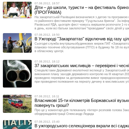
07.08.2012, 18:57
Діти – до школи, туристи – на фестиваль брин
(ПРОГРАМА)
На закарпатській Рахівщині визначилися з датою та програмою 
го районного фестивалю-ярмарку “Гуцульська бринза”. За інф
Рахівської РДА, цьогоріч фест чомусь вирішили розпочати 1-го 
в день, коли всі батьки заклопотані "проводами" своїх дітей у ш
07.08.2012, 18:50
В Ужгороді "Закарпатгаз" відключив від газу ці
Сьогодні служба внутрішньобудинкових мереж ПАТ «Закарпатг
планово-технічне обслуговування (ПТО) в будинку № 18 по вули
в обласному центрі.
07.08.2012, 18:12
37 закарпатських мисливців – перевірені і чесні
Спеціалістами Державної екологічної інспекції у Закарпатській о
виконання плану заходів державного контролю на IІІ квартал 20
проведено перевірки за дотриманням вимог природоохоронного
при проведенні полювання на пернату дичину в мисливських угі
07.08.2012, 16:11
Власникові 15-ти кілометрів Боржавської вузьк
повернуть гроші?
Про це у коментарі для телеканалу «Інтер» розповів голова Зак
облдержадміністрації Олександр Ледида
07.08.2012, 15:40
В ужгородського селекціонера вкрали всі садж