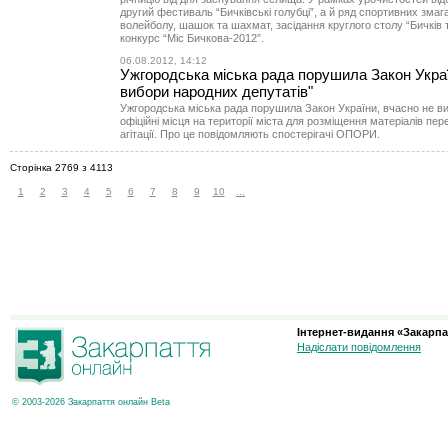
другий фестиваль “Бичківські голубці”, а й ряд спортивних змага
волейболу, шашок та шахмат, засідання круглого столу “Бичків та
конкурс “Міс Бичкова-2012”.
06.08.2012, 14:12
Ужгородська міська рада порушила Закон Укра
вибори народних депутатів"
Ужгородська міська рада порушила Закон України, вчасно не 
офіційні місця на території міста для розміщення матеріалів пе
агітації. Про це повідомляють спостерігачі ОПОРИ.
Сторінка 2769 з 4113
1
2
3
4
5
6
7
8
9
10
...
Інтернет-видання «Закарпа
Надіслати повідомлення
© 2003-2026 Закарпаття онлайн Beta