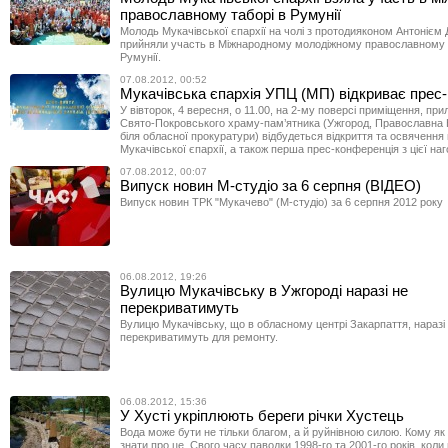
православному таборі в Румунії
Молодь Мукачівської єпархії на чолі з протодияконом Антоніє
прийняли участь в Міжнародному молодіжному православному 
Румунії.
07.08.2012, 00:52
Мукачівська єпархія УПЦ (МП) відкриває прес
У вівторок, 4 вересня, о 11.00, на 2-му поверсі приміщення, при
Свято-Покровського храму-пам’ятника (Ужгород, Православна 
біля обласної прокуратури) відбудеться відкриття та освячення
Мукачівської єпархії, а також перша прес-конференція з цієї наг
07.08.2012, 00:07
Випуск новин М-студіо за 6 серпня (ВІДЕО)
Випуск новин ТРК "Мукачево" (М-студіо) за 6 серпня 2012 року
06.08.2012, 19:26
Вулицю Мукачівську в Ужгороді наразі не
перекриватимуть
Вулицю Мукачівську, що в обласному центрі Закарпаття, наразі
перекриватимуть для ремонту.
06.08.2012, 15:36
У Хусті укріплюють береги річки Хустець
Вода може бути не тільки благом, а й руйнівною силою. Кому як
знати про це. Свого часу паводки 1998-го та 2001-го років, коли 