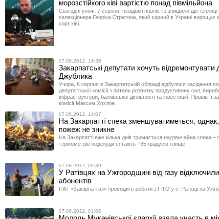
морозстійкого ківі вартістю понад півмільйона
Сьогодні уночі, 7 серпня, невідомі повністю знищили дві теплиці
селекціонера Генріха Стратона, який єдиний в Україні вирощує 
сорт ківі.
07.08.2012, 14:35
Закарпатські депутати хочуть відремонтувати 
Джублика
Учора, 6 серпня в Закарпатській облраді відбулося засідання по
депутатської комісії з питань розвитку продуктивних сил, вироб
інфраструктури, банківської діяльності та інвестицій. Провів її 
комісії Максим Хохлов.
07.08.2012, 14:07
На Закарпатті спека зменшуватиметься, однак
пожеж не зникне
На Закарпатті вже кілька днів тримається надзвичайна спека – 
термометрів подекуди сягають +35 градусів і вище.
07.08.2012, 09:39
У Ратівцях на Ужгородщині від газу відключили
абонентів
ПАТ «Закарпатгаз» проводить роботи з ПТО у с. Ратівці на Ужг
07.08.2012, 01:02
Молодь Мукачівської єпархії взяла участь в м