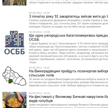
області піднялася на кілька метрів, завдали чималих збитків кр
06.08.2012, 15:20
З початку року 91 закарпатець виїхав жити до
Головне управління Державної міграційної служби України в Зак
області повідомляє, що з початку року 197 краян отримали дозв
громадян України за кордон на постійне місце проживання.
06.08.2012, 15:08
Ще одна ужгородська багатоповерхівка приєдн
ОСББ
У дворі будинку на вул. Заньковецької, 9 26 липня було проведе
збори мешканців цієї багатоповерхівки з метою створення ОСББ
вже давно, адже такі об’єднання дають можливість мешканцям в
інтереси більш активно. Люди платять заздалегідь обговорені вн
окремий загальний рахунок об’єднання, а ці кошти йдуть на утр
будинку (прибирання, ремонт, освітлення, встановлення дитяч
тощо).
06.08.2012, 14:41
На Виноградівщині пройдуть позачергові вибор
сільських голів
30 липня на засіданні Виноградівська районна виборча комісія 
постанови про проведення позачергових виборів Малокопанськ
Широківського сільських голів. Вибори відбудуться 9 вересня ць
06.08.2012, 14:19
На фестивалі у Великому Бичкові накрутили б
видів голубців
Цими вихідними територіальна громада Великого Бичкова відзн
річницю від дня заснування селища. У рамках урочистостей відб