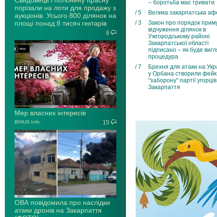
Свидовець і полонину Красну
– боротьба має тривати
порізали на лоти для продажу з
/ 5
Велика закарпатська аф
аукціонів. Усього 800 ділянок на
площі понад 8 тисяч гектарів
/ 3
Закон про порядок прим
відчуження ділянок в
6
Ужгородському районі
Закарпатської області
підписано – як буде виг
процедура
/ 7
Брехня для атаки на Укра
у Орбана створили фейк
"заборону" партії угорців
Закарпаття
Мер власних інтересів
BIHUS Info
15
ОВА повідомила про наслідки
атаки дронів на Закарпаття