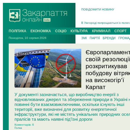
На війні загинув 26-річний військо
ПОВІДОМИТИ НОВИНУ
Інструктора районного ТЦК на Зак
В Ужгороді попрощаються із полег
В Ужгороді 5 серпня попрощаються
Підтвердили загибель захисника і
ПОЛІТИКА
ЕКОНОМІКА
СОЦІО
КУЛЬТУРА
КРИМІНАЛ
СПОРТ
На війні з рф поліг військовий з 
Понеділок, 10 серпня 2026
ЗМІ
ПАРТІЇ
БРЕНДИ
ГРОМАД
На війні загинув 26-річний військо
Європарламент
своїй резолюці
розкритикував
побудову вітряк
на високогір’ї
Карпат
У документі зазначається, що виробництво енергії з
відновлюваних джерел та збереження природи в Україні 
повинні бути взаємовиключними, оскільки існують інші
території, вже визначені для розвитку енергетичної
інфраструктури, які не містять унікальних природних осе
пралісів та мають наявні під’їзні дороги
Коментарів: 6
Голка