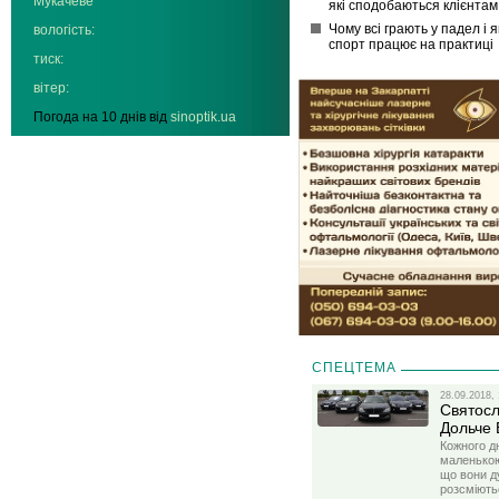
Мукачеве
які сподобаються клієнтам
Чому всі грають у падел і я
вологість:
спорт працює на практиці
тиск:
вітер:
Погода на 10 днів від
sinoptik.ua
СПЕЦТЕМА
28.09.2018, 
Святосл
Дольче 
Кожного д
маленькою
що вони д
розсміють