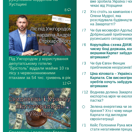
вже зробила Україна і чо
Хустщині
чекає від Угорщини
8
/ 2
Хто стоїть за кампанією
Олени Мудрої, яка
розслідувала будівницт
на Закарпатті?
/ 7
Чи був москвофіл Адоль
Добрянський прибічнико
русинського сепаратизм
/ 6
Корупційна схема ДІАМ
чиєму боці держава, ко
вершини Карпат забуд
вітряками?
Під Ужгородом у користування
депутатському готелю
/ 3
Чи був Євген Фенцик
прибічником неорусинів
"Брістоль" віддали майже 10 га
лісу з червонокнижними
/ 7
Ціна кіловата – Українсь
птахами за 54 тис. гривень в рік
Карпати. Сім високогір
хребтів хочуть забудув
12
вітряками
/ 12
Воднева долина Закарпа
експортна мрія чи еколо
пастка?
Зелена енергетика чи з
брехня? Хто і чому нищи
Карпати під виглядом
євроінтеграції
/ 1
Кейс Полонини Руна мо
стати негативним прец