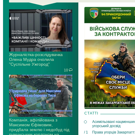
Журналістка-розслідувачка
Олена Мудра очолила
"Суспільне Ужгород"
10
СТАТТІ
Компанія, афілійована з
Асимільовані нацменши
Максимом Єфімовим,
угорський досвід
придбала землю і недобуд під
/ 1
Права угорців Закарпатт
румунським кордоном на