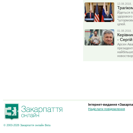
13.08.2018, 
Трагіком
Йдеться п
здорового
"штормових
цілей.
01.08.2018, 
Керівни
- Сергі
Арсен Ава
президент
найбільше
новоствор
Інтернет-видання «Закарпа
Надіслати повідомлення
© 2003-2026 Закарпаття онлайн Beta