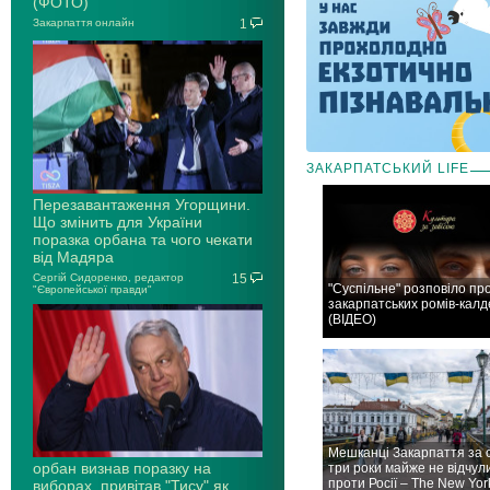
(ФОТО)
Закарпаття онлайн
1
ЗАКАРПАТСЬКИЙ LIFE
Перезавантаження Угорщини.
Що змінить для України
поразка орбана та чого чекати
від Мадяра
Сергій Сидоренко, редактор
15
"Суспільне" розповіло пр
"Європейської правди"
закарпатських ромів-калд
(ВІДЕО)
Мешканці Закарпаття за 
орбан визнав поразку на
три роки майже не відчул
проти Росії – The New Yor
виборах, привітав "Тису" як