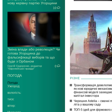
нову керівну партію Угорщини
10
Зміна влади або революція? Чи
готова Угорщина до
фальсифікації виборів та що
буде з Орбаном
Сергій Сидоренко, редактор
0
"Європейської правди"
ПОГОДА
РІЗНЕ
Погода
Трансформація девелопме
Ужгород
як нові юридичні механізм
фінансові моделі захищаю
вологість:
капітал інвестора
тиск:
Черешня Astelia – смачні 
літа у вашому саду
вітер:
ТОП-5 ідей для фірмового 