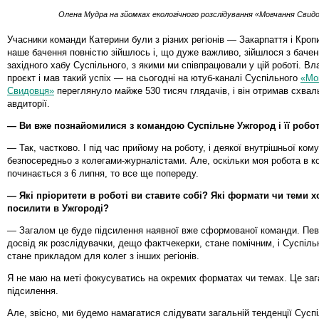
Олена Мудра на зйомках екологічного розслідування «Мовчання Свид
Учасники команди Катерини були з різних регіонів — Закарпаття і Кроп
наше бачення повністю зійшлось і, що дуже важливо, зійшлося з баче
західного хабу Суспільного, з якими ми співпрацювали у цій роботі. Вл
проєкт і мав такий успіх — на сьогодні на ютуб-каналі Суспільного
«Мо
Свидовця»
переглянуло майже 530 тисяч глядачів, і він отримав схваль
авдиторії.
— Ви вже познайомилися з командою Суспільне Ужгород і її роб
— Так, частково. І під час прийому на роботу, і деякої внутрішньої кому
безпосередньо з колегами-журналістами. Але, оскільки моя робота в к
починається з 6 липня, то все ще попереду.
— Які пріоритети в роботі ви ставите собі? Які формати чи теми х
посилити в Ужгороді?
— Загалом це буде підсилення наявної вже сформованої команди. Пев
досвід як розслідувачки, дещо фактчекерки, стане помічним, і Суспіл
стане прикладом для колег з інших регіонів.
Я не маю на меті фокусуватись на окремих форматах чи темах. Це за
підсилення.
Але, звісно, ми будемо намагатися слідувати загальній тенденції Сусп