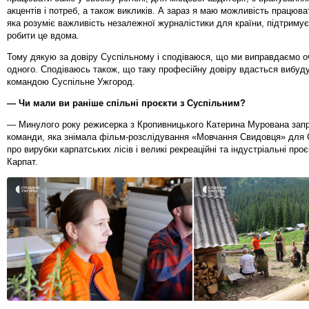
акцентів і потреб, а також викликів. А зараз я маю можливість працюват
яка розуміє важливість незалежної журналістики для країни, підтримує ї
робити це вдома.
Тому дякую за довіру Суспільному і сподіваюся, що ми виправдаємо о
одного. Сподіваюсь також, що таку професійну довіру вдасться вибуду
командою Суспільне Ужгород.
— Чи мали ви раніше спільні проєкти з Суспільним?
— Минулого року режисерка з Кропивницького Катерина Мурована зап
команди, яка знімала фільм-розслідування «Мовчання Свидовця» для 
про вирубки карпатських лісів і великі рекреаційні та індустріальні проєк
Карпат.