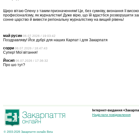
Щиро вітаю Олену з таким призначенням! Це, без сумніву, визнання її високо
професіоналізму, як журналістки! Дуже вірю, що їй вдастбся розворушити з
сонне царство й вивести регіональну журналістику на вищий рівень!
май русин
06.07.2026 / 19:03:42
Поздравляву! Йсе дубрі для наших Карпат і для Закарпатя
сорри
06.07.2026 / 18:47:43
Супер! Мої вітання!
Йосип
06.07.2026 / 17:36:32
Про шо тут?
Інтернет-видання «Закарпа
Надіслати повідомлення
© 2003-2026 Закарпаття онлайн Beta