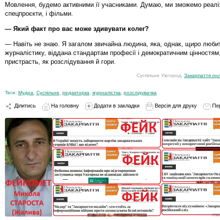
Мовлення, будемо активними її учасниками. Думаю, ми зможемо реаліз
спецпроєкти, і фільми.
— Який факт про вас може здивувати колег?
— Навіть не знаю. Я загалом звичайна людина, яка, однак, щиро люби
журналістику, віддана стандартам професії і демократичним цінностям,
пристрасть, як розслідування й гори.
Суспільне Ужгород,
Закарпаття он
Теги:
Мудра
,
Суспільне
,
редакторка
,
журналістка
,
розслідувачка
Ділитись
На головну
Додати в закладки
Версія для друку
Пе