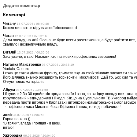
Додати коментар
Коментарі
Читачу
15.07.2026 / 08:40:46
Кожен мислить в міру власної зіпсованості
Читач
15.07.2026 / 07:25:16
Дали посаду, на якій Олена не буде вести розстеження, а буде робтити все,
хвалило і возвеличувало владу.
Віталій
13.07.2026 / 00:35:59
Заслужено, вітаю! Наснаги, сил та нових професійних звершень!
Наталка Майстренко
08.07.2026 / 20:33:19
Успіхів, Оленко!
І хоча це також ділянка фронту, тримати яку на своїх жіночих плечах ти звикл
його ділянка значно розширить горизонти і можливості. Дай то, Бог, сил та уд
Очкую нових матеріалів
Абрум
08.07.2026 / 13:41:50
І її купили? За 30 срябняків продалася їм і вона, за вигідну посаду все-таки 
корумпованій недо-державі і її кодлі. Якщо на Суспільному ТВ Ужгород вийд
передача проти вітряків у Карпатах і вітрякової краматорсько-закарпатської маф
т.ч. офісного лиса Микити і боса Єфімова іінших, то тоді побачимо !
злий
08.07.2026 / 11:04:58
Гарна новина ))
"Вітряки", влада і поліція - в шоці.
вітаю!
Ужгородка
06.07.2026 / 20:04:20