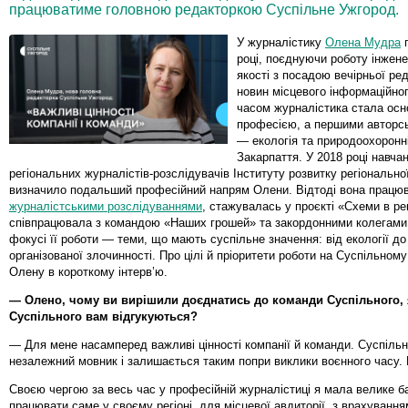
працюватиме головною редакторкою Суспільне Ужгород.
У журналістику
Олена Мудра
п
році, поєднуючи роботу інжене
якості з посадою вечірньої ред
новин місцевого інформаційног
часом журналістика стала ос
професією, а першими авторс
— екологія та природоохоронн
Закарпаття. У 2018 році навча
регіональних журналістів-розслідувачів Інституту розвитку регіонально
визначило подальший професійний напрям Олени. Відтоді вона працю
журналістськими розслідуваннями
, стажувалась у проєкті «Схеми в ре
співпрацювала з командою «Наших грошей» та закордонними колегами.
фокусі її роботи — теми, що мають суспільне значення: від екології до
організованої злочинності. Про цілі й пріоритети роботи на Суспільном
Олену в короткому інтерв’ю.
— Олено, чому ви вирішили доєднатись до команди Суспільного, я
Суспільного вам відгукуються?
— Для мене насамперед важливі цінності компанії й команди. Суспіль
незалежний мовник і залишається таким попри виклики воєнного часу.
Своєю чергою за весь час у професійній журналістиці я мала велике 
працювати саме у своєму регіоні, для місцевої авдиторії, з врахуванн