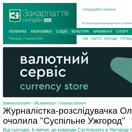
ПОВІДОМИТИ НОВИНУ
Інструктора районного ТЦК на Зак
В Ужгороді попрощаються із полег
В Ужгороді 5 серпня попрощаються
ПОЛІТИКА
ЕКОНОМІКА
СОЦІО
КУЛЬТУРА
КРИМІНАЛ
СПОРТ
Підтвердили загибель захисника і
П'ятниця, 7 серпня 2026
ЗМІ
ПАРТІЇ
БРЕНДИ
ГРОМАД
На війні з рф поліг військовий з 
На Хустщині внаслідок ДТП за уча
Інструктора районного ТЦК на Зак
Закарпаття онлайн
»
ЗМІ Закарпаття
»
Суспільне Ужгород
Журналістка-розслідувачка О
очолила "Суспільне Ужгород"
Від сьогодні, 6 липня, до команди Суспільного в Ужгород