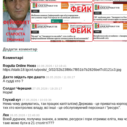
Додати коментар
Коментарі
Rogulia Online Нювз
10.06.2026 / 12:18:41
https://static18.tgcnt.ru/posts/_0/32/32b23f86c7f851b7b2826bef7c0121c3.jpg
Дахто звідать про дашто
28.05.2026 / 11:00:27
А судді хто ?
Солдат Черешня
27.05.2026 / 19:20:17
Норм!
Глухий кут
27.05.2026 / 10:03:36
Нема чому дивуватись, так працює капіталізм) Держава - це приватна корпор
тих хто контролює владу, всі інші - це обслуговуючий персонал і "ресурс".
Лох
26.05.2026 / 22:46:00
Воюй дурачок, получиш значок, а землю, ресурси і гори отримає еліта, яка ч
таке може бути в 21 столітті???