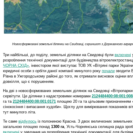
Новосформовані земельні ділянки на Свидовці, скриншот з Державного аграр
Три найбільші, до поділу, земельні ділянки на Свидовці були
включені
у
розроблення технічної документації для будівництва вітроелектростанц
ЧОРНА СХІД»
, інвестором якої виступає ТОВ УК «Вітряні парки Україн
юридичні особи з орбіти даної компанії минулого року
почали
зводити В
Рівна в Ужгородському районі до того, як отримали висновок оцінки вп
довкілля, що є порушенням.
На дві з новосформованих земельних ділянок на Свидовці «Вітропарк
сервітути. Це ділянки з кадастровими номерами
2124484400:08:001:008
га та
2124484400:08:001:0171
площею 20 га та цільовим призначенням 
сінокосіння і випасання худоби». Щоглу для вимірювання показників ві
тут минулого літа.
Те саме
відбулось
із полониною Красна. З двох величезних земельних
загальною площею понад
1300 га
, Усть-Чорнянська селищна рада зро
включені
у завдання на розроблення технічної документації для будівн