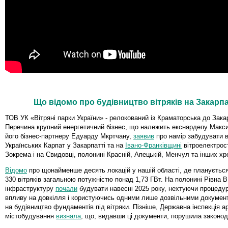
Що відомо про будівництво вітряків на Закарпа
ТОВ УК «Вітряні парки України» - релокований із Краматорська до Зака
Перечина крупний енергетичний бізнес, що належить екснардепу Макс
його бізнес-партнеру Едуарду Мкртчану,
заявив
про намір забудувати в
Українських Карпат у Закарпатті та на
Івано-Франківщині
вітроелектрос
Зокрема і на Свидовці, полонині Красній, Апецькій, Менчул та інших хр
Відомо
про щонайменше десять локацій у нашій області, де планується
330 вітряків загальною потужністю понад 1,73 ГВт. На полонині Рівна 
інфраструктуру
почали
будувати навесні 2025 року, нехтуючи процеду
впливу на довкілля і користуючись одними лише дозвільними докумен
на будівництво фундаментів під вітряки. Пізніше, Державна інспекція ар
містобудування
визнала
, що, видавши ці документи, порушила законод