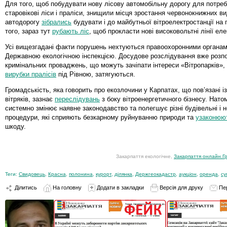
Для того, щоб побудувати нову лісову автомобільну дорогу для потре
старовікові ліси і праліси, знищили місця зростання червонокнижних ви
автодорогу
зібрались
будувати і до майбутньої вітроелектростанції на г
того, зараз тут
рубають ліс
, щоб прокласти нові високовольтні лінії ел
Усі вищезгадані факти порушень нехтуються правоохоронними органам
Державною екологічною інспекцією. Досудове розслідування вже розп
кримінальних проваджень, що можуть зачіпати інтереси «Вітропарків», 
вирубки пралісів
під Рівною, затягуються.
Громадськість, яка говорить про екозлочини у Карпатах, що пов’язані і
вітряків, зазнає
переслідувань
з боку вітроенергетичного бізнесу. Нато
системно змінює наявне законодавство та полегшує різні будівельні і н
процедури, які сприяють безкарному руйнуванню природи та
узаконюю
шкоду.
Закарпаття екологічне,
Закарпаття онлайн.Гр
Теги:
Свидовець
,
Красна
,
полонина
,
курорт
,
ділянка
,
Держгеокадастр
,
аукціон
,
оренда
,
су
Ділитись
На головну
Додати в закладки
Версія для друку
Пе