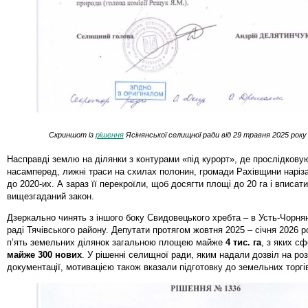
Скриншот із
рішення
Ясінянської селищної ради від 29 травня 2025 рок
Насправді землю на ділянки з контурами «під курорт», де прослідкову
насамперед, лижні траси на схилах полонин, громади Рахівщини наріз
до 2020-их. А зараз її перекроїли, щоб досягти площі до 20 га і вписат
вищезгаданий закон.
Дзеркально чинять з іншого боку Свидовецького хребта – в Усть-Чорня
раді Тячівського району. Депутати протягом жовтня 2025 – січня 2026 р
п’ять земельних ділянок загальною площею майже
4 тис. га
, з яких с
майже 300 нових
. У рішенні селищної ради, яким надали дозвіл на роз
документації, мотивацією також вказали підготовку до земельних торгі