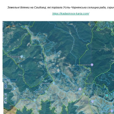
Земельні ділянки на Свидовці, які порізала Усть-Чорнянська селищна рада, скр
https://kadastrova-karta.com/