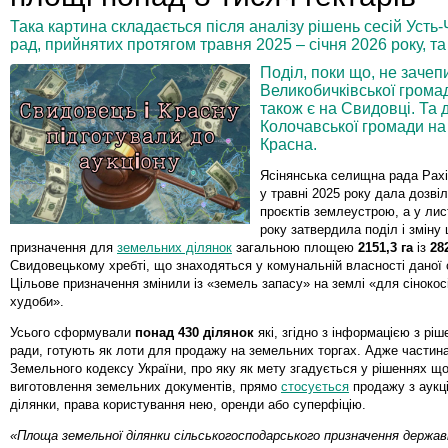
Така картина складається після аналізу рішень сесій Усть
рад, прийнятих протягом травня 2025 – січня 2026 року, та
Поділ, поки що, не зачеп
Великобичківської громад
також є на Свидовці. Та 
Колочавської громади на
Красна.
Ясінянська селищна рада Рахі
у травні 2025 року дала дозві
проєктів землеустрою, а у лис
року затвердила поділ і зміну 
призначення для
земельних ділянок
загальною площею
2151,3 га
із
28
Свидовецькому хребті, що знаходяться у комунальній власності даної
Цільове призначення змінили із «земель запасу» на землі «для сінокос
худоби».
Усього сформували
понад 430 ділянок
які, згідно з інформацією з рі
ради, готують як лоти для продажу на земельних торгах. Адже частина 
Земельного кодексу України, про яку як мету згадується у рішеннях щ
виготовлення земельних документів, прямо
стосується
продажу з аукц
ділянки, права користування нею, оренди або суперфіцію.
«Площа земельної ділянки сільськогосподарського призначення держав