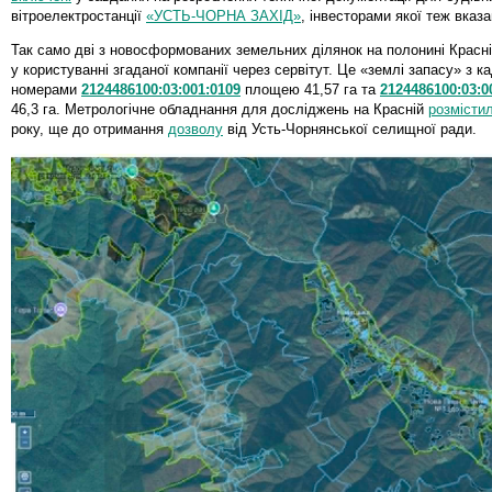
вітроелектростанції
«УСТЬ-ЧОРНА ЗАХІД»
, інвесторами якої теж вказа
Так само дві з новосформованих земельних ділянок на полонині Красн
у користуванні згаданої компанії через сервітут. Це «землі запасу» з 
номерами
2124486100:03:001:0109
площею 41,57 га та
2124486100:03:0
46,3 га. Метрологічне обладнання для досліджень на Красній
розмісти
року, ще до отримання
дозволу
від Усть-Чорнянської селищної ради.