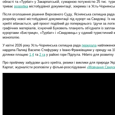
області та «Турбат» у Закарпатській, сумарною потужністю 25 тис. тури
триває
розробка
містобудівної документації, зокрема і в Усть-Чорнянськ
Після оголошення рішення Верховного Суду, Ясінянська селищна рад
розробку нової містобудівної документації під курорт на Свидовці. Із на
хребті вбачається, цей проєкт подібний до попереднього. Ідучи за логі
графічних матеріалів, існуючий Буковель планують об’єднати із запла
курортами «Бистриця», «Турбат» і «Свидовець» у єдиний туристичний 
монополію.
У квітні 2026 року Усть-Чорнянська селищна рада
передала
наближеном
нардепа Палиці Василю Стефураку з Івано-Франківщини у оренду на 10
ділянки площею
1,4
та
2 га
у районі гори Підпула. Нібито для розвитку 
Про проблему забудови цього хребта, ризики і виклики для природи Ук
Карпат, журналісти розповіли у фільмі-розслідуванні
«Мовчання Свидо