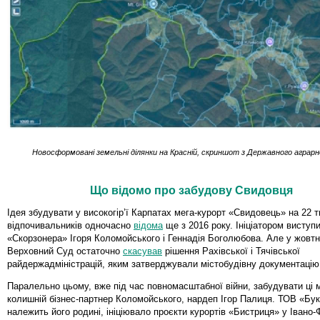
Новосформовані земельні ділянки на Красній, скриншот з Державного аграр
Що відомо про забудову Свидовця
Ідея збудувати у високогір’ї Карпатах мега-курорт «Свидовець» на 22 т
відпочивальників одночасно
відома
ще з 2016 року. Ініціатором висту
«Скорзонера» Ігоря Коломойського і Геннадія Боголюбова. Але у жовтн
Верховний Суд остаточно
скасував
рішення Рахівської і Тячівської
райдержадміністрацій, яким затверджували містобудівну документацію
Паралельно цьому, вже під час повномасштабної війни, забудувати ці м
колишній бізнес-партнер Коломойського, нардеп Ігор Палиця. ТОВ «Бук
належить його родині, ініціювало проєкти курортів «Бистриця» у Івано-