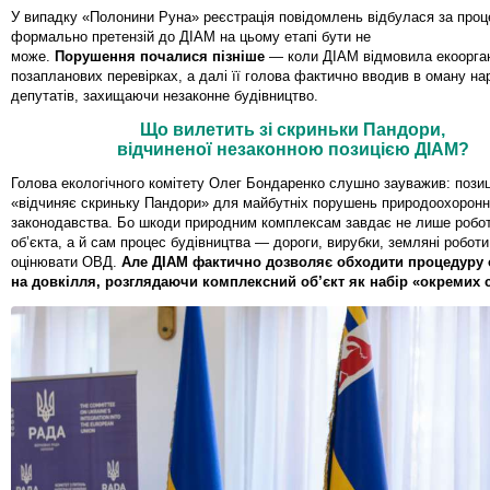
У випадку «Полонини Руна» реєстрація повідомлень відбулася за про
формально претензій до ДІАМ на цьому етапі бути не
може.
Порушення почалися пізніше
— коли ДІАМ відмовила екоорган
позапланових перевірках, а далі її голова фактично вводив в оману н
депутатів, захищаючи незаконне будівництво.
Що вилетить зі скриньки Пандори,
відчиненої незаконною позицією ДІАМ?
Голова екологічного комітету Олег Бондаренко слушно зауважив: пози
«відчиняє скриньку Пандори» для майбутніх порушень природоохоронн
законодавства. Бо шкоди природним комплексам завдає не лише робот
об’єкта, а й сам процес будівництва — дороги, вирубки, земляні робот
оцінювати ОВД.
Але ДІАМ фактично дозволяє обходити процедуру 
на довкілля, розглядаючи комплексний об’єкт як набір «окремих 