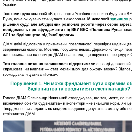
України.
Тож коли група компаній «Вітрові парки України» вирішила будувати В
Руна, вона очікувано стикнулася з екологами.
Мінекології
зупинило
р
рішення суду, але забудовник розпочав роботи через серію зареє
повідомлень про «фундаменти під ВЕУ ВЕС «Полонина Руна» клас
СС1 та будівництво під’їзної дороги».
ДІАМ двічі відмовила у призначенні позапланової перевірки будівництв
зверненнями екологів. Мовляв, порушень немає. Держекоінспекція пере
але посилалася на позицію ДІАМ і написала, що порушень процедури
Тож головне питання залишилося відкритим:
чи справді державний 
спрацював, чи навпаки — став механізмом для обходу закону? Відпов
громадська ініціатива «Голка».
Порушення 1. Чи може фундамент бути окремим об
будівництва та вводитися в експлуатацію?
Голова ДІАМ Олександр Новицький стверджував, що так, може, бо «не
визначення об’єкта будівництва» й інспектори «не знайшли норм, які ц
Твердження виглядають як свідоме введення депутатів в оману або не
керівництва ДІАМ.