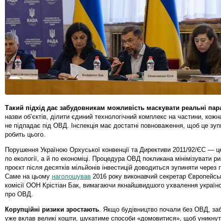
Такий підхід дає забудовникам можливість маскувати реальні пар
назви об’єктів, ділити єдиний технологічний комплекс на частини, кожн
не підпадає під ОВД. Інспекція має достатні повноваження, щоб це зу
робить цього.
Порушення Україною Орхуської конвенції та Директиви 2011/92/ЄС — ц
по екології, а й по економіці. Процедура ОВД покликана мінімізувати ри
проєкт після десятків мільйонів інвестицій доводиться зупиняти через
Саме на цьому
наголошував
2016 року виконавчий секретар Європейськ
комісії ООН Крістіан Бак, вимагаючи якнайшвидшого ухвалення українс
про ОВД.
Корупційні ризики зростають
. Якщо будівництво почали без ОВД, за
уже вклав великі кошти, шукатиме способи «домовитися», щоб уникнут