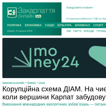
ПОВІДОМИТИ НОВИНУ
На війні загинув 26-річний військо
Інструктора районного ТЦК на Зак
В Ужгороді попрощаються із полег
ПОЛІТИКА
ЕКОНОМІКА
СОЦІО
КУЛЬТУРА
КРИМІНАЛ
СПОРТ
В Ужгороді 5 серпня попрощаються
Неділя, 9 серпня 2026
ЗМІ
ПАРТІЇ
БРЕНДИ
ГРОМАД
Підтвердили загибель захисника і
На війні з рф поліг військовий з 
На війні загинув 26-річний військо
Закарпаття онлайн
»
Новини
»
Соціо
Корупційна схема ДІАМ. На чи
коли вершини Карпат забудову
Виконання міжнародних екологічних зобов’язань — питання