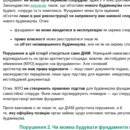
фундамент
не може бути окремою спорудою
, адже є її конструктив
Законодавство
визначає
також, що об’єктами
нового будівництва
мож
будівлі, споруди та їх комплекси. Фундамент може бути окремим
об’єктом
лише в разі реконструкції чи капремонту вже наявної спо
нового будівництва. Отже:
фундамент
не може вводитися в експлуатацію
як окрема спор
право власності
може реєструватися лише як
на
об’єкт незавершеного будівництва
, але не як на окрему сп
Порушення в цій історії стосується саме ДІАМ
. Новицький намагавс
відповідальність на орган архітектури сільради, мовляв, містобудівні 
обмеження (МУО) видали «на фундаменти». Але головний
архітектор
не мав права відмовити
— якщо пакет документів подано,
законодавство передбачає лише одну підставу для відмови: невідповід
містобудівній документації.
Отже, МУО
не створюють правових підстав
для будівництва фундам
самостійної споруди. Вони лише підтверджують очевидне — що спору
електростанції матиме фундамент.
Проте важливим є не лише те, що ДІАМ допустила порушення, а й
те,
яку офіційну позицію
орган займає щодо ключових питань регул
будівництва.
Порушення 2. Чи можна будувати фундаменти 