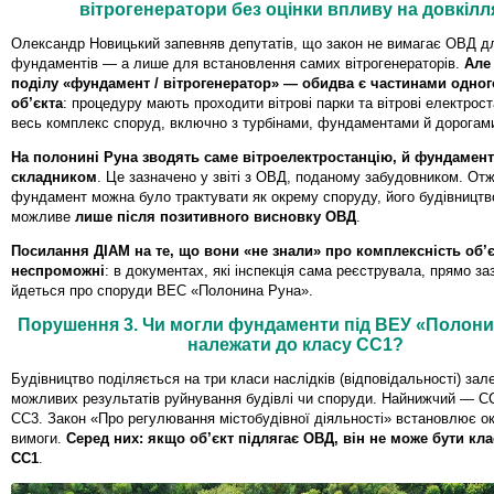
вітрогенератори без оцінки впливу на довкілл
Олександр Новицький запевняв депутатів, що закон не вимагає ОВД д
фундаментів — а лише для встановлення самих вітрогенераторів.
Але
поділу «фундамент / вітрогенератор» — обидва є частинами одног
об’єкта
: процедуру мають проходити вітрові парки та вітрові електрост
весь комплекс споруд, включно з турбінами, фундаментами й дорогам
На полонині Руна зводять саме вітроелектростанцію, й фундаменти
складником
. Це зазначено у звіті з ОВД, поданому забудовником. Отж
фундамент можна було трактувати як окрему споруду, його будівництв
можливе
лише після позитивного висновку ОВД
.
Посилання ДІАМ на те, що вони «не знали» про комплексність об’є
неспроможні
: в документах, які інспекція сама реєструвала, прямо з
йдеться про споруди ВЕС «Полонина Руна».
Порушення 3. Чи могли фундаменти під ВЕУ «Полони
належати до класу СС1?
Будівництво поділяється на три класи наслідків (відповідальності) зал
можливих результатів руйнування будівлі чи споруди. Найнижчий — 
СС3. Закон «Про регулювання містобудівної діяльності» встановлює ок
вимоги.
Серед них: якщо об’єкт підлягає ОВД, він не може бути кла
СС1
.