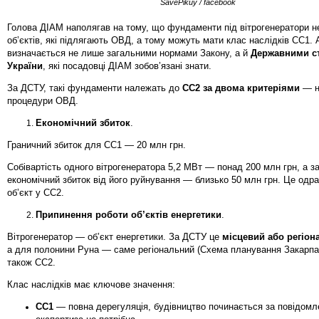
SavePikuy / facebook
Голова ДІАМ наполягав на тому, що фундаменти під вітрогенератори н
об’єктів, які підлягають ОВД, а тому можуть мати клас наслідків СС1.
визначається не лише загальними нормами Закону, а й
Державними с
України
, які посадовці ДІАМ зобов’язані знати.
За ДСТУ, такі фундаменти належать до
СС2 за двома критеріями
— н
процедури ОВД.
Економічний збиток
.
Граничний збиток для СС1 — 20 млн грн.
Собівартість одного вітрогенератора 5,2 МВт — понад 200 млн грн, а 
економічний збиток від його руйнування — близько 50 млн грн. Це одр
об’єкт у СС2.
Припинення роботи об’єктів енергетики
.
Вітрогенератор — об’єкт енергетики. За ДСТУ це
місцевий або регіон
а для полонини Руна — саме регіональний (Схема планування Закарпат
також СС2.
Клас наслідків має ключове значення:
СС1
— повна дерегуляція, будівництво починається за повідомл