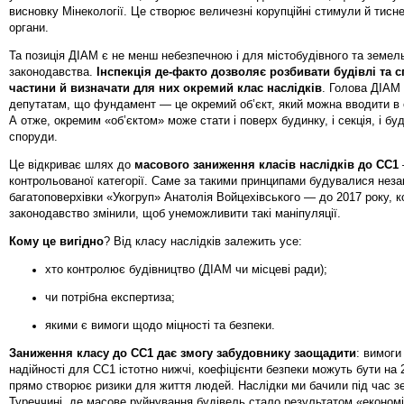
висновку Мінекології. Це створює величезні корупційні стимули й тисн
органи.
Та позиція ДІАМ є не менш небезпечною і для містобудівного та земел
законодавства.
Інспекція де-факто дозволяє розбивати будівлі та 
частини й визначати для них окремий клас наслідків
. Голова ДІАМ
депутатам, що фундамент — це окремий об’єкт, який можна вводити в 
А отже, окремим «об’єктом» може стати і поверх будинку, і секція, і бу
споруди.
Це відкриває шлях до
масового заниження класів наслідків до СС1
контрольованої категорії. Саме за такими принципами будувалися неза
багатоповерхівки «Укогруп» Анатолія Войцехівського — до 2017 року, к
законодавство змінили, щоб унеможливити такі маніпуляції.
Кому це вигідно
? Від класу наслідків залежить усе:
хто контролює будівництво (ДІАМ чи місцеві ради);
чи потрібна експертиза;
якими є вимоги щодо міцності та безпеки.
Заниження класу до СС1 дає змогу забудовнику заощадити
: вимог
надійності для СС1 істотно нижчі, коефіцієнти безпеки можуть бути на
прямо створює ризики для життя людей. Наслідки ми бачили під час з
Туреччині, де масове руйнування будівель стало результатом «економії