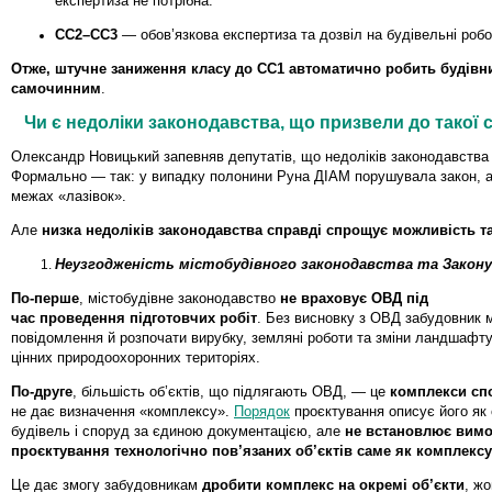
експертиза не потрібна.
СС2–СС3
— обов’язкова експертиза та дозвіл на будівельні робо
Отже, штучне заниження класу до СС1 автоматично робить будівн
самочинним
.
Чи є недоліки законодавства, що призвели до такої с
Олександр Новицький запевняв депутатів, що недоліків законодавства
Формально — так: у випадку полонини Руна ДІАМ порушувала закон, а
межах «лазівок».
Але
низка недоліків законодавства справді спрощує можливість 
Неузгодженість містобудівного законодавства та Закону 
По-перше
, містобудівне законодавство
не враховує ОВД під
час проведення підготовчих робіт
. Без висновку з ОВД забудовник 
повідомлення й розпочати вирубку, земляні роботи та зміни ландшафту
цінних природоохоронних територіях.
По-друге
, більшість об’єктів, що підлягають ОВД, — це
комплекси сп
не дає визначення «комплексу».
Порядок
проєктування описує його як 
будівель і споруд за єдиною документацією, але
не встановлює вим
проєктування технологічно пов’язаних об’єктів саме як комплексу
Це дає змогу забудовникам
дробити комплекс на окремі об’єкти
, ж