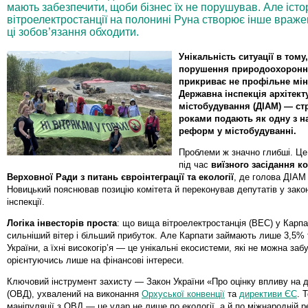
мають забезпечити, щоби бізнес їх не порушував. Але істо
вітроелектростанції на полонині Руна створює інше враж
ці зобов’язання обходити.
Унікальність ситуації в тому
порушення природоохоронн
прикриває не профільне міні
Державна інспекція архітект
містобудування (ДІАМ) — стр
роками подають як одну з н
реформ у містобудуванні.
Проблеми ж значно глибші. Це
під час
виїзного засідання ко
Верховної Ради з питань євроінтеграції та екології
, де голова ДІА
Новицький пояснював позицію комітета й переконував депутатів у закон
інспекції.
Логіка інвесторів проста
: що вища вітроелектростанція (ВЕС) у Карпа
сильніший вітер і більший прибуток. Але Карпати займають лише 3,5% 
України, а їхні високогір’я — це унікальні екосистеми, які не можна заб
орієнтуючись лише на фінансові інтереси.
Ключовий інструмент захисту — Закон України «Про оцінку впливу на 
(ОВД), ухвалений на виконання
Орхуської конвенції
та
директиви ЄС
. 
маніпуляції з ОВД — це удар не лише по екології, а й по міжнародній р