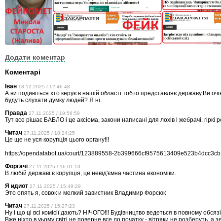
Додати коментар
Коментарі
Іван
18.12.2025 / 12:46:48
А ви подивіться хто керує в нашій області тобто представляє державу.Ви оч
будуть слухати думку людей? Я ні.
Правда
27.11.2025 / 19:56:59
Тут все рішає БАБЛО і це аксіома, закони написані для лохів і жебрачі, гіркі р
Читач
27.11.2025 / 18:24:25
Це ще не уся корупція цього органу!!!
https://opendatabot.ua/court/123889558-2b399666cf9575613409e523b4dcc3cb
Форгачі
27.11.2025 / 16:01:13
В любій державі є корупція, це невід'ємна частина економіки.
Я идиот
27.11.2025 / 15:49:29
Это опять я, совок и мелкий завистник Владимир Форсюк
Читач
27.11.2025 / 15:27:23
Ну і що ці всі комісії дають? НІЧОГО!!! Будівництво ведеться в повному обсяз
Вже ніхто в уьому світі не поверне все до початку - вітряки не розберуть, а 