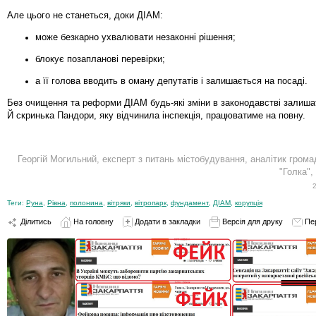
Але цього не станеться, доки ДІАМ:
може безкарно ухвалювати незаконні рішення;
блокує позапланові перевірки;
а її голова вводить в оману депутатів і залишається на посаді.
Без очищення та реформи ДІАМ будь-які зміни в законодавстві залишат
Й скринька Пандори, яку відчинила інспекція, працюватиме на повну.
Георгій Могильний, експерт з питань містобудування, аналітик громад
"Голка",
Теги:
Руна
,
Рівна
,
полонина
,
вітряки
,
вітропарк
,
фундамент
,
ДІАМ
,
корупція
Ділитись
На головну
Додати в закладки
Версія для друку
Пе