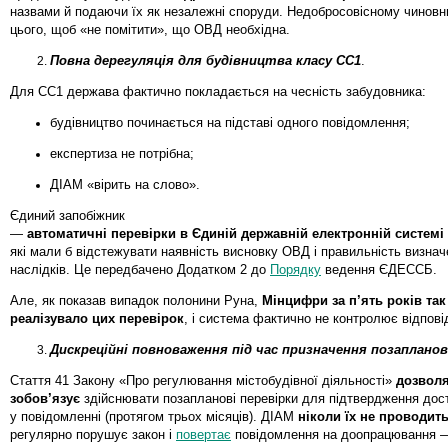
назвами й подаючи їх як незалежні споруди. Недобросовісному чиновн
цього, щоб «не помітити», що ОВД необхідна.
Повна дерегуляція для будівництва класу СС1
.
Для СС1 держава фактично покладається на чесність забудовника:
будівництво починається на підставі одного повідомлення;
експертиза не потрібна;
ДІАМ «вірить на слово».
Єдиний запобіжник
—
автоматичні перевірки в Єдиній державній електронній системі
які мали б відстежувати наявність висновку ОВД і правильність визна
наслідків. Це передбачено Додатком 2 до
Порядку
ведення ЄДЕССБ.
Але, як показав випадок полонини Руна,
Мінцифри за п’ять років так 
реалізувало цих перевірок
, і система фактично не контролює відпові
Дискреційні повноваження під час призначення позапланов
Стаття 41 Закону «Про регулювання містобудівної діяльності»
дозволя
зобов’язує
здійснювати позапланові перевірки для підтвердження дост
у повідомленні (протягом трьох місяців). ДІАМ
ніколи їх не проводит
регулярно порушує закон і
повертає
повідомлення на доопрацювання —