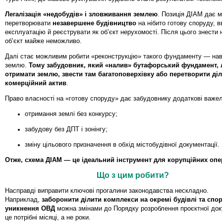
Легалізація «недобудів» і зловживання землею
. Позиція ДІАМ дає 
перетворювати
незавершене будівництво
на нібито готову споруду, в
експлуатацію й реєструвати як об’єкт нерухомості. Після цього знести
об’єкт майже неможливо.
Далі стає можливим робити «реконструкцію» такого фундаменту — наві
землю.
Тому забудовник, який «налив» бутафорський фундамент, 
отримати землю, звести там багатоповерхівку або перетворити ді
комерційний актив
.
Право власності на «готову споруду» дає забудовнику додаткові важел
отримання землі без конкурсу;
забудову без ДПТ і зонінгу;
зміну цільового призначення в обхід містобудівної документації.
Отже, схема ДІАМ — це ідеальний інструмент для корупційних опе
Що з цим робити?
Насправді виправити ключові прогалини законодавства нескладно.
Наприклад,
заборонити ділити комплекси на окремі будівлі та спо
уникнення ОВД
можна змінами до Порядку розроблення проєктної док
це потрібні місяці, а не роки.