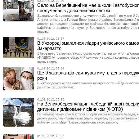
02.03.2012, 00:30
Село на Берегівщині не має школи і автобусног
сполучення з довколишнім світом
Здавалося б, транспортне сполучення у 21 столітті не мало б 
Але жителям села Гуняди Берегівського району Закарпатської о
доводиться щодня проходити по декілька кілометрів пішки, щоб 
найближчого населеного пункту. Все через те, що автобус у це 
ходить.
01.03.2012, 21:37
В Ужгороді змагалися лідери учнівського само
Закарпаття
1 березня у Закарпатському обласному палаці дитячої та юнаць
«ПАДІЮН» пройшов обласний конкурс на кращу команду лідерів
врядування.
01.03.2012, 21:18
Ще 9 закарпатців святкуватимуть день народже
роки
В Ужгородському перинатальному центрі в останній день лютог
дівчаток та 3 хлопчики.
01.03.2012, 20:35
На Великоберезнянщині лебединій парі поверн
дитинча, підліковане лісівником (ФОТО)
Гепі-ендом закінчилася історія з порятунком молодого лебедя, я
двома дорослими шипунами (найімовірніше, своїми батьками) 
поблизу села Мирчі Великоберезнянського району.
01.03.2012, 20:27