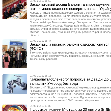
01.03.2012, 18:50
Закарпатський досвід Балоги та впровадження
автономного опалення поширять на всю Украї
Нарада з питань протипаводкових заходів у регіонах та раціона
використання і переробки на вітчизняних підприємствах ділової
заходів з відновлення лісів стала завершальним етапом робочог
Прем’єр-міністра Миколи Азарова до Закарпаття. Участь у нара
керівники краю Олександр Ледида та Іван Балога, Міністр надз
ситуацій України Віктор Балога, Міністр екології та природних р
Микола Злочевський, очільники західних регіонів України, пред
області.
01.03.2012, 18:44
Закарпатці з гірських районів оздоровлюються
(ФОТО)
Таку можливість наші краяни дістали завдяки народному депут
Петьовці, який особливу увагу приділяє, зокрема, гірським Рах
Тячівському районам.
01.03.2012, 18:16
"Закарпаттяобленерго" погрожує за два дні до 
залишити Ужгород без води
29 лютого КП “Водоканал м. Ужгорода” отримало повідомлення 
“Закарпаттяобленерго” про відключення усіх об’єктів підприємст
електропостачання з 10-ї години 6 березня 2012 року. У результа
місто залишиться без водопостачання. Відновлення електропо
проводитися лише за умови 100% оплати заборгованості.
01.03.2012, 17:33
Підсумкові новини М-студіо за 29 лютого (ВІД