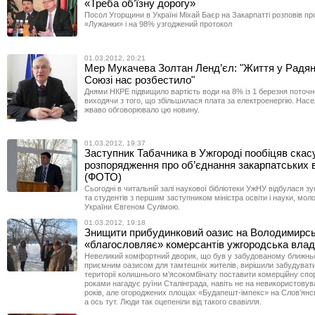
«Треба об’їзну дорогу»
Посол Угорщини в Україні Міхай Баєр на Закарпатті розповів пр
«Лужанки» і на 98% узгоджений протокол
01.03.2012, 20:21
Мер Мукачева Золтан Ленд’єл: "Життя у Радя
Союзі нас розбестило"
Днями НКРЕ підвищило вартість води на 8% із 1 березня поточно
виходячи з того, що збільшилася плата за електроенергію. Нас
жваво обговорювало цю новину.
01.03.2012, 19:37
Заступник Табачника в Ужгороді пообіцяв скас
розпорядження про об’єднання закарпатських 
(ФОТО)
Сьогодні в читальній залі наукової бібліотеки УжНУ відбулася зу
та студентів з першим заступником міністра освіти і науки, моло
України Євгеном Сулімою.
01.03.2012, 19:18
Знищити прибудинковий оазис на Володимирськ
«благословляє» комерсантів ужгородська вла
Невеликий комфортний дворик, що був у забудованому ближньо
приємним оазисом для тамтешніх жителів, вирішили забудувати.
території колишнього м’ясокомбінату поставити комерційну спо
роками нагадує руїни Сталінграда, навіть не на невикористовув
років, але огороджених площах «Будапешт-імпекс» на Слов’янсь
а ось тут. Люди так оцепеніли від такого свавілля.