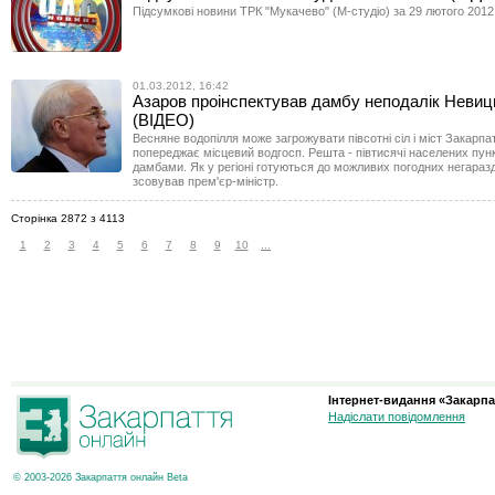
Підсумкові новини ТРК "Мукачево" (М-студіо) за 29 лютого 2012
01.03.2012, 16:42
Азаров проінспектував дамбу неподалік Невиц
(ВІДЕО)
Весняне водопілля може загрожувати півсотні сіл і міст Закарпа
попереджає місцевий водгосп. Решта - півтисячі населених пунк
дамбами. Як у регіоні готуються до можливих погодних негаразді
зсовував прем'єр-міністр.
Сторінка 2872 з 4113
1
2
3
4
5
6
7
8
9
10
...
Інтернет-видання «Закарпа
Надіслати повідомлення
© 2003-2026 Закарпаття онлайн Beta