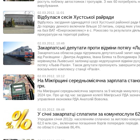
ростуть поблизу автостоянок і тротуарів. З них 60 потребують 
вирубування.
02.03.2012, 11:01
Відбулася сесія Хустської райради
Відбулось засідання одинадцятої сесії Хустської районної ради 
До порядку денного включили більше 10 питань, серед яких утилі
на базі ВАТ «Енергокомплекс» в с. Рокосово та результати діяль
прокуратури на території району.
02.03.2012, 10:46
Закарпатські депутати проти відміни потягу «Ль
Закарпатська обласна рада підтримала депутатський запит нар
від Рахівщини – Дмитра Андріюка, Івана Біляка та Володимира 
керівництва Львівської залізниці щодо недопущення відміни ру
потягу «Львів-Рахів». Також депутати пропонують завершити р
вокзального комплексу станції «Рахів».
02.03.2012, 10:12
На Міжгірщині середньомісячна зарплата стано
грн.
На Міжгірщині середньомісячна зарплата за 9 місяців минулого
2024 грн. Про це під час засідання колегії Міжгірської РДА зазн
управління економіки РДА Анатолій Воволка.
02.03.2012, 09:48
У січні закарпатці сплатили за комунпослуги 62,
Упродовж січня 2012р. населенням сплачено за житлово-комуна
62,0 млн.грн., включаючи погашення боргів попередніх періодів.
по області становив 86,4%.