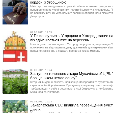
кордоні з Угорщиною
Міністерство закордонних справ України оперативно реагує на 
порушення прав українців при перетині кордону з Угорщиною. П
на брифінгу речник українського зовнішньополітичного відомст
Дикусаров.
02.08.2011, 19:55
У Генконсульстві Угорщини в Ужгороді запис н
віз здійснюється вже на вересень
Генконсульство Угорщини в Ужгороді звернулося до громадян У
проханням не відкладати подачу документів для отримання візи
перед поїздкою дні, а подбати про це за кілька місяців.
02.08.2011, 16:24
Заступник головного лікаря Мукачівської ЦРЛ: 
борщівником немає сенсу"
Інтернет-видання лякають мешканців Закарпаття та туристів ст
страшні опіки борщівником. При цьому в жодному з них не пові
треба поводити себе з рослиною, з якої безрезультатно борють
Мукачева та Ужгорода.
02.08.2011, 15:23
Закарпатська СЕС виявила перевищення вмісту
динях