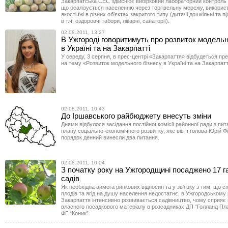
Закарпатська СЕС здійснює вибірковий лабораторний контроль я
що реалізується населенню через торгівельну мережу, викорис
якості їжі в різних об’єктах закритого типу (дитячі дошкільні та пі
в т.ч. оздоровчі табори, лікарні, санаторії).
02.08.2011, 13:27
В Ужгороді говоритимуть про розвиток модельн
в Україні та на Закарпатті
У середу, 3 серпня, в прес-центрі «Закарпаття» відбудеться пр
на тему «Розвиток модельного бізнесу в Україні та на Закарпатт
02.08.2011, 10:43
До Іршавського райбюджету внесуть зміни
Днями відбулося засідання постійної комісії районної ради з пи
плану соціально-економічного розвитку, яке вів її голова Юрій 
порядок денний винесли два питання.
02.08.2011, 10:04
З початку року на Ужгородщині посаджено 17 г
садів
Як необхідна вимога ринкових відносин та у зв'язку з тим, що 
плодів та ягід на душу населення недостатнє, в Ужгородському 
Закарпаття інтенсивно розвивається садівництво, чому сприя
власного посадкового матеріалу в розсадниках ДП “Голланд Пла
ФГ “Коник”.