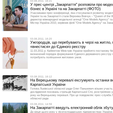
03.08.2011, 16:21
У прес-центрі „Закарпаття” розповіли про мод
бізнес в Україні та на Закарпатті (ФОТО)
Учасниками прес-конференції, яка стосувалася розвитку модел
Україні та на Закарпатті стали Вероніка Вовчук – "Queen of the W
директор міжнародної модельної агенції "One Models Agency" т
Містер Україна 2010, керівник філії "One Models Agency" на Зака
03.08.2011, 16:20
Ужгородців, що перебувають в черзі на житло,
«внестися» до Єдиного реєстру
11.03.2011 р. Кабінетом Міністрів України прийнято постанову №
визначений порядок формування Єдиного державного реєстру г
потребують поліпшення житлових умов.
03.08.2011, 16:12
На Верецькому перевалі ексгумують останки в
Карпатської України
Голова Львівської обласної ради Олег Панькевич візьме участь 
дослідження поховань стрільців Карпатської Січі, розстріляних у
року на Верецькому перевалі. Про це повідомляє прес-служба Л
обласної ради.
03.08.2011, 14:59
На Закарпатті введуть електронний облік збут
До кінця цього року у лісогосподарських підприємствах України