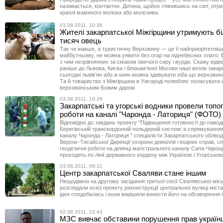
називається, контактно. Дитина, щойно з’явившись на світ, отр
краплі маминого молока або молозива.
03.08.2011, 10:36
Жителі закарпатської Міжгірщини утримують б
тисяч овець
Так чи інакше, а туристичну Верховину — це її найприорітетні
майбутньому, не можна уявити без отар на піднебесних плато. 
з чим незрівнянних за смаком овечого сиру і вурди. Скажу відв
раніше до Львова, Києва і білокам’яної Москви наші везли закарп
сьогодні львів’ян або ж киян можна здивувати хіба що верхови
Та й товариство з Міжгірщини в Ужгороді полюбляє поласувати
верховинським Божим даром.
03.08.2011, 10:28
Закарпатські та угорські водники провели топо
роботи на каналі "Чаронда - Латориця" (ФОТО)
Відповідно до завдань проекту "Підвищення готовності до паводк
Берегівській транскордонній польдерній системі зі спрямування
каналу Чаронда - Латориця " спеціалісти Закарпатського облвод
Верхнє-Тисайської Дирекції охорони довкілля і водних справ, с
геодезичні роботи на ділянці магістрального каналу Сипа-Чарон
проходить по лінії державного кордону між Україною і Угорсько
03.08.2011, 09:31
Центр закарпатської Сваляви стане іншим
Нещодавно на другому засідання третьої сесії Свалявської місь
розглядали ескіз проекту реконструкції центральної вулиці міст
ідея сподобалась і вони вирішили винести його на обговорення 
02.08.2011, 22:43
МЗС вивчає обставини порушення прав українц