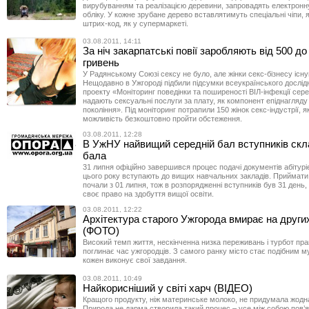
вирубуванням та реалізацією деревини, запровадять електронн
обліку. У кожне зрубане дерево вставлятимуть спеціальні чіпи, 
штрих-код, як у супермаркеті.
03.08.2011, 14:11
За ніч закарпатські повії заробляють від 500 до
гривень
У Радянському Союзі сексу не було, але жінки секс-бізнесу існу
Нещодавно в Ужгороді підбили підсумки всеукраїнського дослід
проекту «Моніторинг поведінки та поширеності ВІЛ-інфекції серед
надають сексуальні послуги за плату, як компонент епіднагляду 
покоління». Під моніторинг потрапили 150 жінок секс-індустрії, я
можливість безкоштовно пройти обстеження.
03.08.2011, 12:28
В УжНУ найвищий середній бал вступників скла
бала
31 липня офіційно завершився процес подачі документів абітурі
цього року вступають до вищих навчальних закладів. Приймати
почали з 01 липня, тож в розпорядженні вступників був 31 день,
своє право на здобуття вищої освіти.
03.08.2011, 12:22
Архітектура старого Ужгорода вмирає на други
(ФОТО)
Високий темп життя, нескінченна низка переживань і турбот пр
поглинає час ужгородців. З самого ранку місто стає подібним 
кожен виконує свої завдання.
03.08.2011, 10:49
Найкорисніший у світі харч (ВІДЕО)
Кращого продукту, ніж материнське молоко, не придумала жодн
Природа не дарма створила такий процес – усе між собою пов’