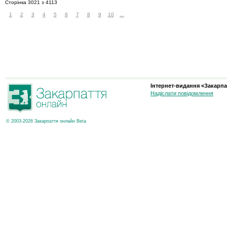
Сторінка 3021 з 4113
1
2
3
4
5
6
7
8
9
10
...
Інтернет-видання «Закарпа
Надіслати повідомлення
© 2003-2026 Закарпаття онлайн Beta