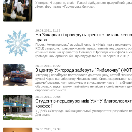
У неділю, 4 вересня, в місті Рахові відбудеться традиційний, дв
ліком, фестиваль «Гуцульська бринза».
26.08.2011, 11:12
На Закарпатті проведуть тренінг з питань ксено
права
Проект Американської асоціації юристів «Ініціатива з верховен
ROLI) запрошує правозахисників, представників неурядових орг
етнічних меншин до участі у Семінарі «Протидія ксенофобії в Ук
громадських організацій», що відбудеться 9-10 вересня 2011 р.
26.08.2011, 10:22
З центру Ужгорода заберуть "Рибалочку" (ФО
Ужгородці небайдуже поставилися до атракціону, котрий "прикра
вулиці Корзо на набережну Незалежності. Хтось скористався м
дитячої розваги, яку пропонували в яскравому наметі, та більші
обурилася, адже такому павільйону не місце в самісінькому цен
європейського міста.
26.08.2011, 09:55
Студентів-першокурсників УжНУ благословлять
конфесії
У ДВНЗ «Ужгородський національний університет» розробили пл
Дня знань.
26.08.2011, 09:34