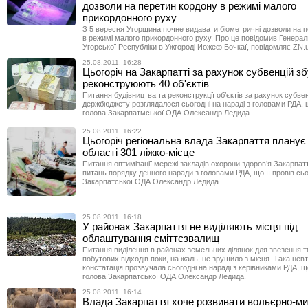
дозволи на перетин кордону в режимі малого
прикордонного руху
З 5 вересня Угорщина почне видавати біометричні дозволи на 
в режимі малого прикордонного руху. Про це повідомив Генера
Угорської Республіки в Ужгороді Йожеф Бочкаї, повідомляє ZN.
25.08.2011, 16:28
Цьогоріч на Закарпатті за рахунок субвенцій з
реконструюють 40 об'єктів
Питання будівництва та реконструкції об’єктів за рахунок субвен
держбюджету розглядалося сьогодні на нараді з головами РДА, щ
голова Закарпатмської ОДА Олександр Ледида.
25.08.2011, 16:22
Цьогоріч регіональна влада Закарпаття планує
області 301 ліжко-місце
Питання оптимізації мережі закладів охорони здоров’я Закарпат
питань порядку денного наради з головами РДА, що її провів сьо
Закарпатської ОДА Олександр Ледида.
25.08.2011, 16:18
У районах Закарпаття не виділяють місця під
облаштування сміттєзвалищ
Питання виділення в районах земельних ділянок для звезення 
побутових відходів поки, на жаль, не зрушило з місця. Така нев
констатація прозвучала сьогодні на нараді з керівниками РДА, що
голова Закарпатської ОДА Олександр Ледида.
25.08.2011, 16:14
Влада Закарпаття хоче розвивати вольєрно-ми