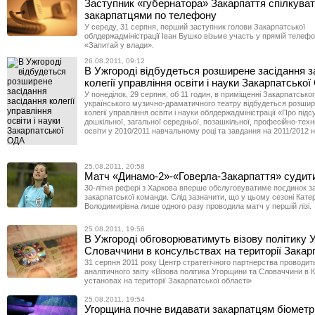
Заступник «губернатора» Закарпаття спілкува
закарпатцями по телефону
У середу, 31 серпня, перший заступник голови Закарпатської
облдержадміністрації Іван Бушко візьме участь у прямій телефон
«Запитай у влади».
26.08.2011, 09:12
В Ужгороді відбудеться розширене засідання з
колегії управління освіти і науки Закарпатсько
У понеділок, 29 серпня, об 11 годин, в приміщенні Закарпатсько
українського музично-драматичного театру відбудеться розшир
колегії управління освіти і науки облдержадміністрації «Про під
дошкільної, загальної середньої, позашкільної, професійно-техн
освіти у 2010/2011 навчальному році та завдання на 2011/2012 н
25.08.2011, 20:58
Матч «Динамо-2»-«Говерла-Закарпаття» судит
30-літня рефері з Харкова вперше обслуговуватиме поєдинок за
закарпатської команди. Слід зазначити, що у цьому сезоні Кате
Володимирівна лише одного разу проводила матч у першій лізі.
25.08.2011, 19:56
В Ужгороді обговорюватимуть візову політику 
Словаччини в консульствах на території Закар
31 серпня 2011 року Центр стратегічного партнерства проводит
аналітичного звіту «Візова політика Угорщини та Словаччини в
установах на території Закарпатської області»
25.08.2011, 19:54
Угорщина почне видавати закарпатцям біометр