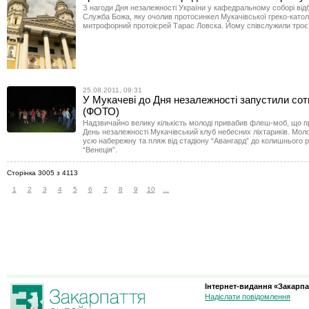
З нагоди Дня незалежності України у кафедральному соборі від
Служба Божа, яку очолив протосинкел Мукачівської греко-катол
митрофорний протоієрей Тарас Ловска. Йому співслужили троє
25.08.2011, 09:31
У Мукачеві до Дня незалежності запустили сотн
(ФОТО)
Надзвичайно велику кількість молоді привабив флеш-моб, що п
День незалежності Мукачівський клуб небесних ліхтариків. Мол
усю набережну та пляж від стадіону “Авангард” до колишнього 
“Венеція”.
Сторінка 3005 з 4113
1
2
3
4
5
6
7
8
9
10
...
Інтернет-видання «Закарпа
Надіслати повідомлення