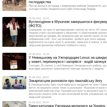
господарства
Про це йшлося на нараді з керівниками районів Закарпаття, що ї
сьогодні голова Закарпатської ОДА Олександр Ледида
25.08.2011, 15:41
Вуглеходіння в Мукачеві завершилося феєрве
(ФОТО)
Справжнім, не просто декларативним святом на честь 20-ї річни
України стало і вуглеходіння у Мукачеві. Із обов’язковим пролог
звертанням до предків, які залишили нам цю землю такою, як ми 
побажанням собі – все, що можливе, зробити для свого народу. 
відбувалося на сцені, воно б, можливо, зависало в повітрі. А зігр
людським диханням набувало глибокого сенсу.
25.08.2011, 14:25
У Невицькому на Ужгородщині Lexus на швидко
у кювет, перекинувся і загорівся - водій загинув
Сьогодні, 25 серпня, у селі Невицьке Ужгородського району, що 
внаслідок дорожньо-транспортної пригоди загинула 1 людина.
25.08.2011, 09:57
Закарпатцям розповіли про гімалайську йогу
В Ужгородському прес-клубі відбулося засідання на тему «Здор
життя: як керувати своїм тілом та розумом». Журналісти мали 
невеличкий майстер-клас Гімалайської йоги та дізналися про її 
мистецтво пізнати себе та про позитивний вплив спеціальних пр
людський організм.
25.08.2011, 09:37
Греко-католики Ужгорода молилися за Україну