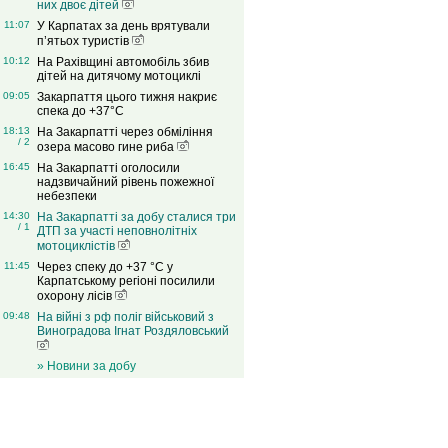
них двоє дітей
11:07
У Карпатах за день врятували
п’ятьох туристів
10:12
На Рахівщині автомобіль збив
дітей на дитячому мотоциклі
09:05
Закарпаття цього тижня накриє
спека до +37°C
18:13
На Закарпатті через обміління
/ 2
озера масово гине риба
16:45
На Закарпатті оголосили
надзвичайний рівень пожежної
небезпеки
14:30
На Закарпатті за добу сталися три
/ 1
ДТП за участі неповнолітніх
мотоциклістів
11:45
Через спеку до +37 °C у
Карпатському регіоні посилили
охорону лісів
09:48
На війні з рф поліг військовий з
Виноградова Ігнат Роздяловський
» Новини за добу