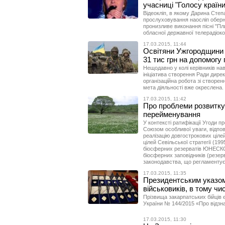
учасниці "Голосу країн
Відеокліп, в якому Дарина Степа
прослуховування наосліп оберну
пронизливе виконання пісні "Пл
обласної державної телерадіоко
17.03.2015, 11:44
Освітяни Ужгородщини у
31 тис грн на допомогу
Нещодавно у колі керівників н
ініціатива створення Ради дирек
організаційна робота зі створенн
мета діяльності вже окреслена.
17.03.2015, 11:42
Про проблеми розвитку 
перейменування
У контексті ратифікації Угоди 
Союзом особливої уваги, відпові
реалізацію довгострокових цілей
цілей Севільської стратегії (19
біосферних резерватів ЮНЕСКО,
біосферних заповідників (резер
законодавства, що регламентує 
17.03.2015, 11:35
Президентським указом
військовиків, в тому чи
Прізвища закарпатських бійців 
України № 144/2015 «Про відзн
17.03.2015, 11:30