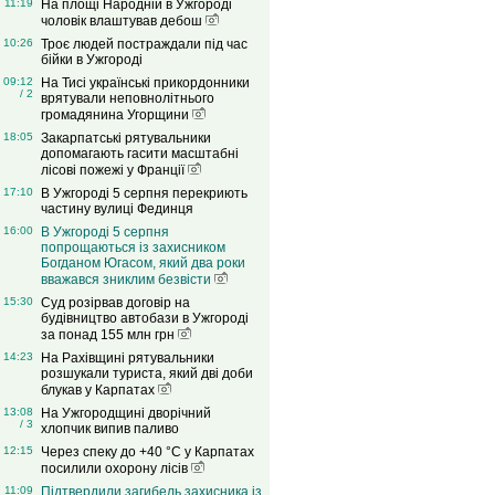
11:19
На площі Народній в Ужгороді
чоловік влаштував дебош
10:26
Троє людей постраждали під час
бійки в Ужгороді
09:12
На Тисі українські прикордонники
/ 2
врятували неповнолітнього
громадянина Угорщини
18:05
Закарпатські рятувальники
допомагають гасити масштабні
лісові пожежі у Франції
17:10
В Ужгороді 5 серпня перекриють
частину вулиці Фединця
16:00
В Ужгороді 5 серпня
попрощаються із захисником
Богданом Югасом, який два роки
вважався зниклим безвісти
15:30
Суд розірвав договір на
будівництво автобази в Ужгороді
за понад 155 млн грн
14:23
На Рахівщині рятувальники
розшукали туриста, який дві доби
блукав у Карпатах
13:08
На Ужгородщині дворічний
/ 3
хлопчик випив паливо
12:15
Через спеку до +40 °C у Карпатах
посилили охорону лісів
11:09
Підтвердили загибель захисника із