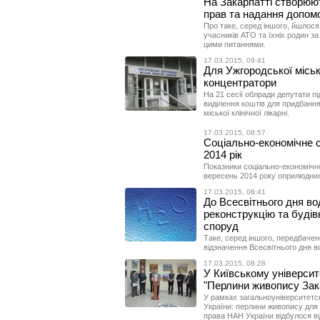
На Закарпатті створюю
прав та надання допом
Про таке, серед іншого, йшлося
учасників АТО та їхніх родин за
цими питаннями.
17.03.2015, 09:41
Для Ужгородської місько
концентратори
На 21 сесії облради депутати п
виділення коштів для придбання
міської клінічної лікарні.
17.03.2015, 08:57
Соціально-економічне 
2014 рік
Показники соціально-економічн
вересень 2014 року оприлюднил
17.03.2015, 08:41
До Всесвітнього дня во
реконструкцію та будів
споруд
Таке, серед іншого, передбаче
відзначення Всесвітнього дня во
17.03.2015, 08:28
У Київському університ
"Перлини живопису Зак
У рамках загальноуніверситетсь
України: перлини живопису для 
права НАН України відбулося в