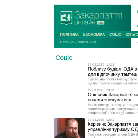
ПОЛІТИКА
ЕКОНОМІКА
СОЦІО
КУЛЬТ
П'ятниця, 7 серпня 2026
Соціо
17.03.2015, 13:13
Поблизу будівлі ОДА в 
для відпочинку тамтеш
Про те, що проект благоустрою 
під час прес-конференції голов
17.03.2015, 13:01
Очільник Закарпаття ка
почали знижуватися
Моніторинг цін засвідчує тенден
окремих районах знижуються ціни
конференції в Ужгороді заявив 
17.03.2015, 12:47
Керівник Закарпаття з
управління туризму О
Про таке сьогодні голова ОДА В