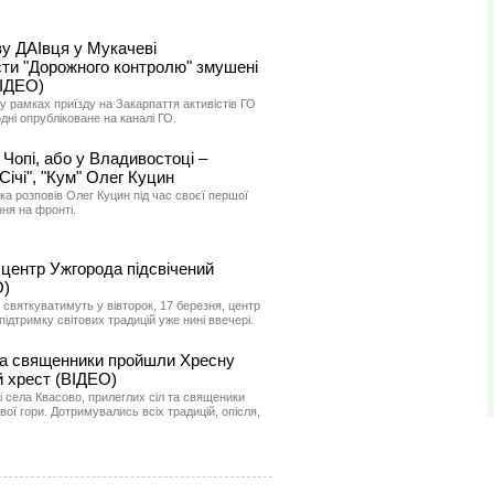
ву ДАІвця у Мукачеві
сти "Дорожного контролю" змушені
ВІДЕО)
у рамках приїзду на Закарпаття активістів ГО
дні опрубліковане на каналі ГО.
 Чопі, або у Владивостоці –
Січі", "Кум" Олег Куцин
ка розповів Олег Куцин під час своєї першої
ня на фронті.
 центр Ужгорода підсвічений
О)
і святкуватимуть у вівторок, 17 березня, центр
підтримку світових традицій уже нині ввечері.
 та священники пройшли Хресну
й хрест (ВІДЕО)
 села Квасово, прилеглих сіл та священики
ї гори. Дотримувались всіх традицій, опісля,