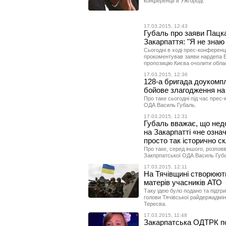
конференції в Ужгороді.
17.03.2015, 12:43
Губаль про заяви Пацка
Закарпаття: "Я не знаю
Сьогодні в ході прес-конференц
прокоментував заяви нардепа В
пропозицію Києва очолити обла
17.03.2015, 12:36
128-а бригада доукомп
бойове злагодження на
Про таке сьогодні під час прес
ОДА Василь Губаль.
17.03.2015, 12:31
Губаль вважає, що нед
на Закарпатті «не озна
просто так історично с
Про таке, серед іншого, розпові
Закпрпатської ОДА Василь Губа
17.03.2015, 12:11
На Тячівщині створюють
матерів учасників АТО
Таку ідею було подано та підтрим
голови Тячівської райдержадмін
Тересва.
17.03.2015, 11:48
Закарпатська ОДТРК пок