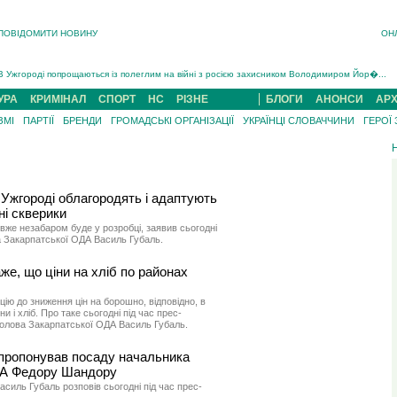
ПОВІДОМИТИ НОВИНУ
ОН
Інструктора районного ТЦК на Закарпатті судитимуть за обвинуваченням у катув...
В Ужгороді попрощаються із полеглим на війні з росією захисником Володимиром Йор�...
В Ужгороді 5 серпня попрощаються із захисником Богданом Югасом, який два роки �...
УРА
КРИМІНАЛ
СПОРТ
НС
РІЗНЕ
БЛОГИ
АНОНСИ
АРХ
Підтвердили загибель захисника із Нанкова на Хустщині Юліана Гербея (ФОТО)[/gree...
ЗМІ
ПАРТІЇ
БРЕНДИ
ГРОМАДСЬКІ ОРГАНІЗАЦІЇ
УКРАЇНЦІ СЛОВАЧЧИНИ
ГЕРОЇ
На війні з рф поліг військовий з Виноградова Ігнат Роздяловський (ФОТО)...
На Хустщині внаслідок ДТП за участі трьох авто постраждали 13 людей (ФОТО)...
Інструктора районного ТЦК на Закарпатті судитимуть за обвинувачен...
Ужгороді облагородять і адаптують
ні скверики
вже незабаром буде у розробці, заявив сьогодні
а Закарпатської ОДА Василь Губаль.
же, що ціни на хліб по районах
цію до зниження цін на борошно, відповідно, в
 і хліб. Про таке сьогодні під час прес-
голова Закарпатської ОДА Василь Губаль.
апропонував посаду начальника
ДА Федору Шандору
асиль Губаль розповів сьогодні під час прес-