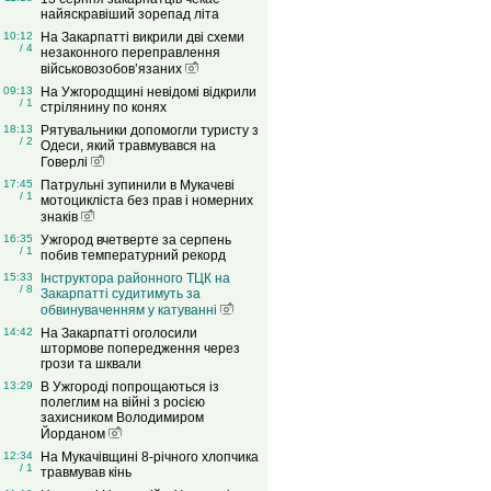
найяскравіший зорепад літа
10:12
На Закарпатті викрили дві схеми
/ 4
незаконного переправлення
військовозобов’язаних
09:13
На Ужгородщині невідомі відкрили
/ 1
стрілянину по конях
18:13
Рятувальники допомогли туристу з
/ 2
Одеси, який травмувався на
Говерлі
17:45
Патрульні зупинили в Мукачеві
/ 1
мотоцикліста без прав і номерних
знаків
16:35
Ужгород вчетверте за серпень
/ 1
побив температурний рекорд
15:33
Інструктора районного ТЦК на
/ 8
Закарпатті судитимуть за
обвинуваченням у катуванні
14:42
На Закарпатті оголосили
штормове попередження через
грози та шквали
13:29
В Ужгороді попрощаються із
полеглим на війні з росією
захисником Володимиром
Йорданом
12:34
На Мукачівщині 8-річного хлопчика
/ 1
травмував кінь