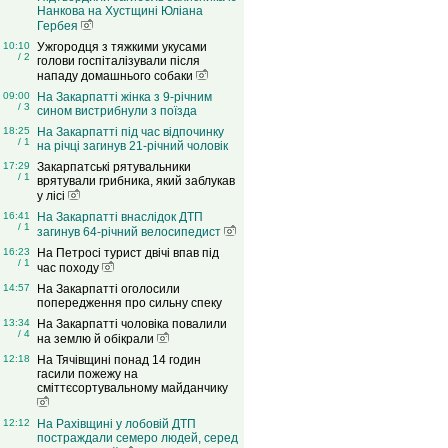
Нанкова на Хустщині Юліана
Гербея
10:10
Ужгородця з тяжкими укусами
/ 2
голови госпіталізували після
нападу домашнього собаки
09:00
На Закарпатті жінка з 9-річним
/ 3
сином вистрибнули з поїзда
18:25
На Закарпатті під час відпочинку
/ 1
на річці загинув 21-річний чоловік
17:29
Закарпатські рятувальники
/ 1
врятували грибника, який заблукав
у лісі
16:41
На Закарпатті внаслідок ДТП
/ 1
загинув 64-річний велосипедист
16:23
На Петросі турист двічі впав під
/ 1
час походу
14:57
На Закарпатті оголосили
попередження про сильну спеку
13:34
На Закарпатті чоловіка повалили
/ 4
на землю й обікрали
12:18
На Тячівщині понад 14 годин
гасили пожежу на
сміттєсортувальному майданчику
12:12
На Рахівщині у лобовій ДТП
постраждали семеро людей, серед