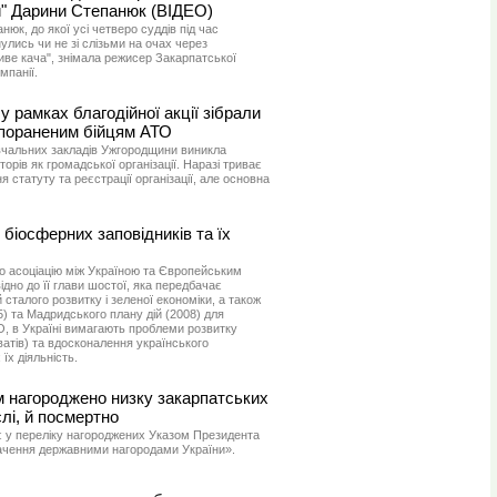
и" Дарини Степанюк (ВІДЕО)
нюк, до якої усі четверо суддів під час
лись чи не зі слізьми на очах через
иве кача", знімала режисер Закарпатської
мпанії.
 рамках благодійної акції зібрали
 пораненим бійцям АТО
авчальних закладів Ужгородщини виникла
торів як громадської організації. Наразі триває
я статуту та реєстрації організації, але основна
біосферних заповідників та їх
про асоціацію між Україною та Європейським
дно до її глави шостої, яка передбачає
 сталого розвитку і зеленої економіки, а також
95) та Мадридського плану дій (2008) для
 в Україні вимагають проблеми розвитку
ватів) та вдосконалення українського
їх діяльність.
 нагороджено низку закарпатських
слі, й посмертно
є у переліку нагороджених Указом Президента
ачення державними нагородами України».