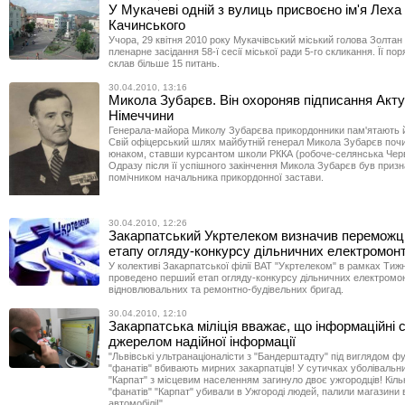
У Мукачеві одній з вулиць присвоєно ім'я Леха
Качинського
Учора, 29 квітня 2010 року Мукачівський міський голова Золтан
пленарне засідання 58-ї сесії міської ради 5-го скликання. Її по
склав більше 15 питань.
30.04.2010, 13:16
Микола Зубарєв. Він охороняв підписання Акту 
Німеччини
Генерала-майора Миколу Зубарєва прикордонники пам'ятають й
Свій офіцерський шлях майбутній генерал Микола Зубарєв поч
юнаком, ставши курсантом школи РККА (робоче-селянська Черв
Одразу після її успішного закінчення Микола Зубарєв був приз
помічником начальника прикордонної застави.
30.04.2010, 12:26
Закарпатський Укртелеком визначив переможц
етапу огляду-конкурсу дільничних електромонт
У колективі Закарпатської філії ВАТ "Укртелеком" в рамках Тиж
проведено перший етап огляду-конкурсу дільничних електромонт
відновлювальних та ремонтно-будівельних бригад.
30.04.2010, 12:10
Закарпатська міліція вважає, що інформаційні с
джерелом надійної інформації
"Львівські ультранаціоналісти з "Бандерштадту" під виглядом ф
"фанатів" вбивають мирних закарпатців! У сутичках уболівальни
"Карпат" з місцевим населенням загинуло двоє ужгородців! Кіль
"фанатів" "Карпат" убивали в Ужгороді людей, палили магазини в
автомобілі!"