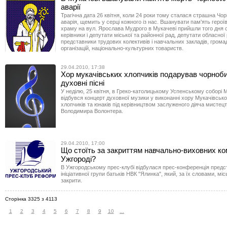
аварії
Трагічна дата 26 квітня, коли 24 роки тому сталася страшна Чо
аварія, щемить у серці кожного із нас. Вшанувати пам'ять героїв
храму на вул. Ярослава Мудрого в Мукачеві прийшли того дня с
керівники і депутати міської та районної рад, депутати обласної
представники трудових колективів і навчальних закладів, грома
організацій, національно-культурних товариств.
29.04.2010, 17:38
Хор мукачівських хлопчиків подарував чорно
духовні пісні
У неділю, 25 квітня, в Греко-католицькому Успенському соборі 
відбувся концерт духовної музики у виконанні хору Мукачівсько
хлопчиків та юнаків під керівництвом заслуженого діяча мистец
Володимира Волонтера.
29.04.2010, 17:00
Що стоїть за закриттям навчально-виховних ко
Ужгороді?
В Ужгородському прес-клубі відбулася прес-конференція предс
ініціативної групи батьків НВК "Ялинка", який, за їх словами, мі
закрити.
Сторінка 3325 з 4113
1
2
3
4
5
6
7
8
9
10
...