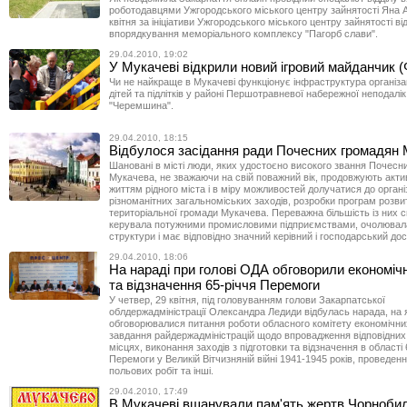
роботодавцями Ужгородського міського центру зайнятості Яна 
квітня за ініціативи Ужгородського міського центру зайнятості в
впорядкування меморіального комплексу "Пагорб слави".
29.04.2010, 19:02
У Мукачеві відкрили новий ігровий майданчик 
Чи не найкраще в Мукачеві функціонує інфраструктура організац
дітей та підлітків у районі Першотравневої набережної неподалі
"Черемшина".
29.04.2010, 18:15
Відбулося засідання ради Почесних громадян
Шановані в місті люди, яких удостоєно високого звання Почесн
Мукачева, не зважаючи на свій поважний вік, продовжують акти
життям рідного міста і в міру можливостей долучатися до організ
різноманітних загальноміських заходів, розробки програм розви
територіальної громади Мукачева. Переважна більшість із них с
керувала потужними промисловими підприємствами, очолювала
структури і має відповідно значний керівний і господарський дос
29.04.2010, 18:06
На нараді при голові ОДА обговорили економіч
та відзначення 65-річчя Перемоги
У четвер, 29 квітня, під головуванням голови Закарпатської
облдержадміністрації Олександра Ледиди відбулась нарада, на я
обговорювалися питання роботи обласного комітету економічн
завдання райдержадміністрацій щодо впровадження відповідни
місцях, виконання заходів з підготовки та відзначення в області 6
Перемоги у Великій Вітчизняній війні 1941-1945 років, проведен
польових робіт та інші.
29.04.2010, 17:49
В Мукачеві вшанували пам'ять жертв Чорноби