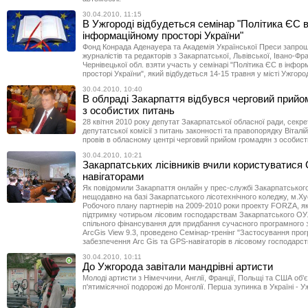
30.04.2010, 11:15
В Ужгороді відбудеться семінар "Політика ЄС 
інформаційному просторі України"
Фонд Конрада Аденауера та Академія Української Преси запро
журналістів та редакторів з Закарпатської, Львівської, Івано-Фра
Чернівецької обл. взяти участь у семінарі "Політика ЄС в інфо
просторі України", який відбудеться 14-15 травня у місті Ужгород
30.04.2010, 10:40
В облраді Закарпаття відбувся черговий прийо
з особистих питань
28 квітня 2010 року депутат Закарпатської обласної ради, секре
депутатської комісії з питань законності та правопорядку Віталі
провів в обласному центрі черговий прийом громадян з особист
30.04.2010, 10:21
Закарпатських лісівників вчили користуватися
навігаторами
Як повідомили Закарпаття онлайн у прес-службі Закарпатсько
нещодавно на базі Закарпатського лісотехнічного коледжу, м.Ху
Робочого плану партнерів на 2009-2010 роки проекту FORZA, я
підтримку чотирьом лісовим господарствам Закарпатського О
спільного фінансування для придбання сучасного програмного
ArcGis View 9.3, проведено Семінар-тренінг "Застосування про
забезпечення Arc Gis та GPS-навігаторів в лісовому господарст
30.04.2010, 10:11
До Ужгорода завітали мандрівні артисти
Молоді артисти з Німеччини, Англії, Франції, Польщі та США об'
п'ятимісячної подорожі до Монголії. Перша зупинка в Україні - У