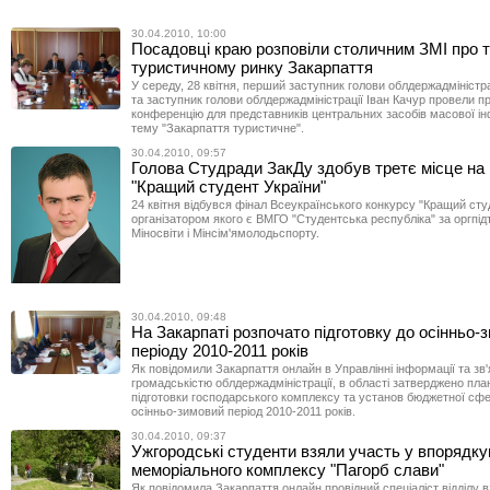
30.04.2010, 10:00
Посадовці краю розповіли столичним ЗМІ про т
туристичному ринку Закарпаття
У середу, 28 квітня, перший заступник голови облдержадміністра
та заступник голови облдержадміністрації Іван Качур провели п
конференцію для представників центральних засобів масової ін
тему "Закарпаття туристичне".
30.04.2010, 09:57
Голова Студради ЗакДу здобув третє місце на 
"Кращий студент України"
24 квітня відбувся фінал Всеукраїнського конкурсу "Кращий сту
організатором якого є ВМГО "Студентська республіка" за оргпі
Міносвіти і Мінсім'ямолодьспорту.
30.04.2010, 09:48
На Закарпаті розпочато підготовку до осінньо-
періоду 2010-2011 років
Як повідомили Закарпаття онлайн в Управлінні інформації та зв'я
громадськістю облдержадміністрації, в області затверджено план
підготовки господарського комплексу та установ бюджетної сфе
осінньо-зимовий період 2010-2011 років.
30.04.2010, 09:37
Ужгородські студенти взяли участь у впорядку
меморіального комплексу "Пагорб слави"
Як повідомила Закарпаття онлайн провідний спеціаліст відділу в