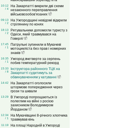
найяскравіший зорепад літа
10:12
На Закарпатті викрили дві схеми
/ 4
незаконного переправлення
військовозобов’язаних
09:13
На Ужгородщині невідомі відкрили
/ 2
стрілянину по конях
18:13
Рятувальники допомогли туристу з
/ 2
Одеси, який травмувався на
Говерлі
17:45
Патрульні зупинили в Мукачеві
/ 1
мотоцикліста без прав і номерних
знаків
16:35
Ужгород вчетверте за серпень
/ 1
побив температурний рекорд
15:33
Інструктора районного ТЦК на
/ 8
Закарпатті судитимуть за
обвинуваченням у катуванні
14:42
На Закарпатті оголосили
штормове попередження через
грози та шквали
13:29
В Ужгороді попрощаються із
полеглим на війні з росією
захисником Володимиром
Йорданом
12:34
На Мукачівщині 8-річного хлопчика
/ 1
травмував кінь
11:19
На площі Народній в Ужгороді