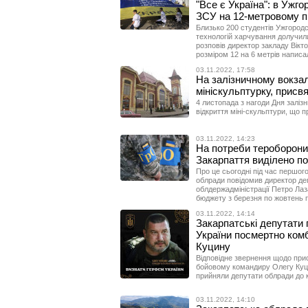
"Все є Україна": в Ужго
ЗСУ на 12-метровому п
Близько 200 студентів Ужгородс
технологій харчування долучилис
розповів директор закладу Вікто
розміром 12 на 6 метрів напис
03.11.2022, 17:58
На залізничному вокзал
мініскульптурку, присв
4 листопада з нагоди Дня залізн
відкриття міні-скульптури, що 
03.11.2022, 14:23
На потреби тероборони
Закарпаття виділено по
Про це сьогодні під час першого
облради повідомив директор де
облдержадміністрації Петро Лаз
бюджету з березня по жовтень п
03.11.2022, 14:14
Закарпатські депутати 
України посмертно комб
Куцину
Відповідне звернення щодо при
бойовому командиру Олегу Куцин
прийняли депутати облради до 
03.11.2022, 14:10