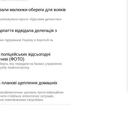
вали малюнки-обереги для вояків
еалізовувати проєкт «Щасливе дитинство»
рпаття відвідала делегація з
их підтримали Україну в боротьбі за
поліцейських відсьогодні
чеві (ФОТО)
нберга, яку передали на баланс управлінню
лужбу правоохоронці.
ь планові щеплення домашніх
профілактичних щеплень проти інфекційних
ити стабільну епізоотичну ситуацію,
ння невиліковними хворобами.