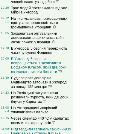
чоловік влаштував дебош
10:26
Троє людей постраждали під час
бійки в Ужгороді
09:12
На Тисі українські прикордонники
/ 1
врятували неповнолітнього
громадянина Угорщини
18:05
Закарпатські рятувальники
допомагають гасити масштабні
лісові пожежі у Франції
17:10
В Ужгороді 5 серпня перекриють
частину вулиці Фединця
16:00
В Ужгороді 5 серпня
попрощаються із захисником
Богданом Югасом, який два роки
вважався зниклим безвісти
15:30
Суд розірвав договір на
будівництво автобази в Ужгороді
за понад 155 млн грн
14:23
На Рахівщині рятувальники
розшукали туриста, який дві доби
блукав у Карпатах
13:08
На Ужгородщині дворічний
/ 3
хлопчик випив паливо
12:15
Через спеку до +40 °C у Карпатах
посилили охорону лісів
11:09
Підтвердили загибель захисника із
Нанкова на Хустщині Юліана