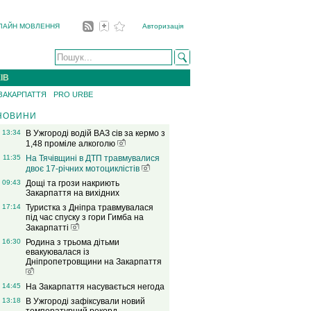
ЛАЙН МОВЛЕННЯ
Авторизація
ІВ
 ЗАКАРПАТТЯ
PRO URBE
НОВИНИ
13:34
В Ужгороді водій ВАЗ сів за кермо з
1,48 проміле алкоголю
11:35
На Тячівщині в ДТП травмувалися
двоє 17-річних мотоциклістів
09:43
Дощі та грози накриють
Закарпаття на вихідних
17:14
Туристка з Дніпра травмувалася
під час спуску з гори Гимба на
Закарпатті
16:30
Родина з трьома дітьми
евакуювалася із
Дніпропетровщини на Закарпаття
14:45
На Закарпаття насувається негода
13:18
В Ужгороді зафіксували новий