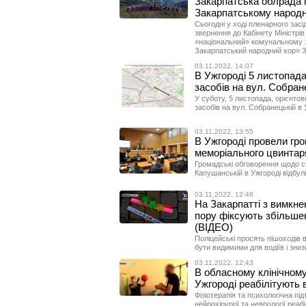
Закарпатська облрада 
Закарпатському народн
Сьогодні у ході пленарного засі
звернення до Кабінету Міністрі
«національний» комунальному 
Закарпатський народний хор» З
03.11.2022, 14:07
В Ужгороді 5 листопад
засобів на вул. Собран
У суботу, 5 листопада, орієнтов
засобів на вул. Собранецькій в 
03.11.2022, 13:55
В Ужгороді провели гр
меморіального цвинтар
Громадські обговорення щодо с
Капушанській в Ужгороді відбул
03.11.2022, 12:46
На Закарпатті з вимкне
пору фіксують збільшен
(ВІДЕО)
Поліцейські просять пішоходів 
бути видимими для водіїв і зни
03.11.2022, 12:43
В обласному клінічному 
Ужгороді реабілітують 
Фізіотерапія та психологічна пі
нейрохірургії та неврології реаб