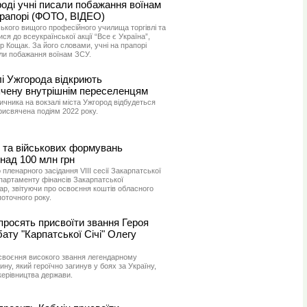
роді учні писали побажання воїнам
рапорі (ФОТО, ВІДЕО)
ького вищого професійного училища торгівлі та
я до всеукраїнської акції “Все є Україна”,
р Кощак. За його словами, учні на прапорі
али побажання воїнам ЗСУ.
і Ужгорода відкриють
ячену внутрішнім переселенцям
ичника на вокзалі міста Ужгород відбудеться
присвячена подіям 2022 року.
 та військових формувань
над 100 млн грн
 пленарного засідання VІІІ сесії Закарпатської
партаменту фінансів Закарпатської
ар, звітуючи про освоєння коштів обласного
оточного року.
просять присвоїти звання Героя
ату "Карпатської Січі" Олегу
своєння високого звання легендарному
у, який героїчно загинув у боях за Україну,
керівництва держави.