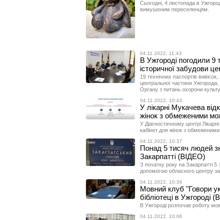
Сьогодні, 4 листопада в Ужгород
вимушеним переселенцям.
04.11.2022, 11:43
В Ужгороді погодили 9 
історичної забудови ц
19 технічних паспортів вивісок,
центральної частини Ужгорода, 
Органу з питань охорони культ
04.11.2022, 10:43
У лікарні Мукачева відк
жінок з обмеженими м
У Діагностичному центрі Лікарні
кабінет для жінок з обмеженим
04.11.2022, 10:37
Понад 5 тисяч людей з
Закарпатті (ВІДЕО)
З початку року на Закарпатті 5
допомогою обласного центру за
04.11.2022, 10:34
Мовний клуб "Говори ук
бібліотеці в Ужгороді (
В Ужгороді розпочав роботу мо
04.11.2022, 10:06