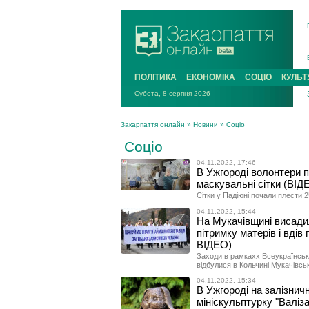
ПОЛІТИКА
ЕКОНОМІКА
СОЦІО
КУЛЬТ
Субота, 8 серпня 2026
Закарпаття онлайн
»
Новини
»
Соціо
Соціо
04.11.2022, 17:46
В Ужгороді волонтери п
маскувальні сітки (ВІД
Сітки у Падіюні почали плести 2
04.11.2022, 15:44
На Мукачівщині висади
пітримку матерів і вдів
ВІДЕО)
Заходи в рамкахх Всеукраїнськ
відбулися в Кольчині Мукачівсь
04.11.2022, 15:34
В Ужгороді на залізнич
мініскульптурку "Валіз