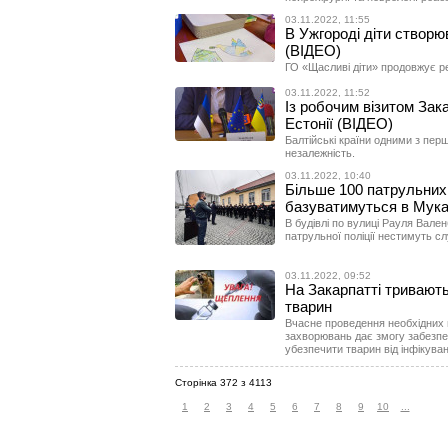
03.11.2022, 11:55
В Ужгороді діти створю
(ВІДЕО)
ГО «Щасливі діти» продовжує р
03.11.2022, 11:52
Із робочим візитом Зака
Естонії (ВІДЕО)
Балтійські країни одними з перш
незалежність.
03.11.2022, 10:40
Більше 100 патрульних 
базуватимуться в Мука
В будівлі по вулиці Рауля Вале
патрульної поліції нестимуть с
03.11.2022, 09:52
На Закарпатті тривают
тварин
Вчасне проведення необхідних 
захворювань дає змогу забезпеч
убезпечити тварин від інфікува
Сторінка 372 з 4113
1
2
3
4
5
6
7
8
9
10
...