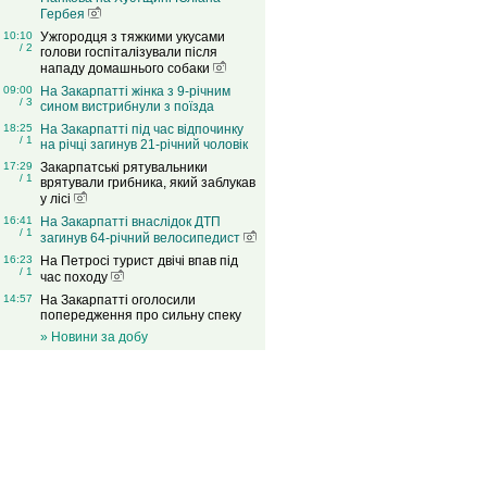
Гербея
10:10
Ужгородця з тяжкими укусами
/ 2
голови госпіталізували після
нападу домашнього собаки
09:00
На Закарпатті жінка з 9-річним
/ 3
сином вистрибнули з поїзда
18:25
На Закарпатті під час відпочинку
/ 1
на річці загинув 21-річний чоловік
17:29
Закарпатські рятувальники
/ 1
врятували грибника, який заблукав
у лісі
16:41
На Закарпатті внаслідок ДТП
/ 1
загинув 64-річний велосипедист
16:23
На Петросі турист двічі впав під
/ 1
час походу
14:57
На Закарпатті оголосили
попередження про сильну спеку
» Новини за добу