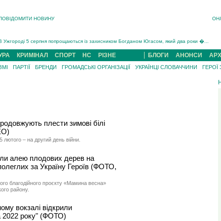
ПОВІДОМИТИ НОВИНУ
ОН
Інструктора районного ТЦК на Закарпатті судитимуть за обвинуваченням у катув...
В Ужгороді попрощаються із полеглим на війні з росією захисником Володимиром Йор�...
В Ужгороді 5 серпня попрощаються із захисником Богданом Югасом, який два роки �...
Підтвердили загибель захисника із Нанкова на Хустщині Юліана Гербея (ФОТО)[/gree...
УРА
КРИМІНАЛ
СПОРТ
НС
РІЗНЕ
БЛОГИ
АНОНСИ
АРХ
На війні з рф поліг військовий з Виноградова Ігнат Роздяловський (ФОТО)...
ЗМІ
ПАРТІЇ
БРЕНДИ
ГРОМАДСЬКІ ОРГАНІЗАЦІЇ
УКРАЇНЦІ СЛОВАЧЧИНИ
ГЕРОЇ
На Хустщині внаслідок ДТП за участі трьох авто постраждали 13 людей (ФОТО)...
Інструктора районного ТЦК на Закарпатті судитимуть за обвинувачен...
родовжують плести зимові білі
ЕО)
5 лютого – на другий день війни.
ли алею плодових дерев на
 полеглих за Україну Героїв (ФОТО,
ого благодійного проєкту «Мамина весна»
кого району.
ному вокзалі відкрили
а 2022 року" (ФОТО)