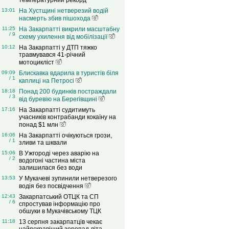
температурний рекорд
13:01
На Хустщині нетверезий водій
насмерть збив пішохода
11:25
На Закарпатті викрили масштабну
/ 9
схему ухилення від мобілізації
10:12
На Закарпатті у ДТП тяжко
травмувався 41-річний
мотоцикліст
09:09
Блискавка вдарила в туристів біля
/ 1
каплиці на Петросі
18:18
Понад 200 будинків постраждали
/ 3
від буревію на Берегівщині
17:16
На Закарпатті судитимуть
учасників контрабанди кокаїну на
понад $1 млн
16:06
На Закарпатті очікуються грози,
/ 1
зливи та шквали
15:06
В Ужгороді через аварію на
/ 2
водогоні частина міста
залишилася без води
13:53
У Мукачеві зупинили нетверезого
водія без посвідчення
12:43
Закарпатський ОТЦК та СП
/ 6
спростував інформацію про
обшуки в Мукачівському ТЦК
11:18
13 серпня закарпатців чекає