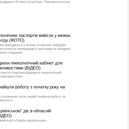
і відкрито 53 міні-скульптуру. Присвячена вона
технічних паспортів вивісок у межах
ентру (ФОТО)
 які знаходяться у межах історичної забудови
розглянули напередодні у міськраді на засіданні
урної спадщини.
рили гінекологічний кабінет для
ожливостями (ВІДЕО)
 святого Мартина відкрився гінекологічний
и можливостями.
найшли роботу з початку року на
 з половиною тисяч людей знайшли роботу за
йнятості.
раїнською" діє в обласній
ВІДЕО)
вний клуб «Говори українською».