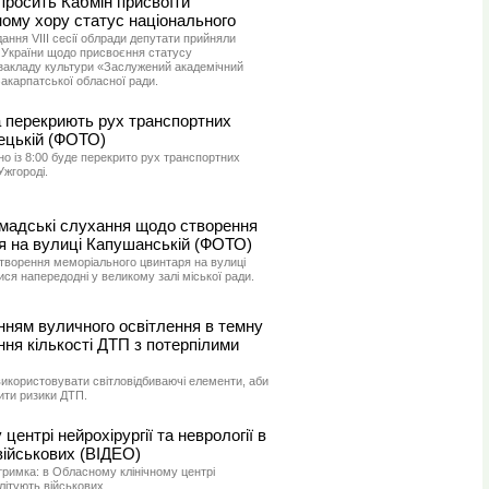
просить Кабмін присвоїти
ому хору статус національного
дання VIII сесії облради депутати прийняли
в України щодо присвоєння статусу
закладу культури «Заслужений академічний
акарпатської обласної ради.
а перекриють рух транспортних
ецькій (ФОТО)
но із 8:00 буде перекрито рух транспортних
Ужгороді.
омадські слухання щодо створення
я на вулиці Капушанській (ФОТО)
творення меморіального цвинтаря на вулиці
ися напередодні у великому залі міської ради.
нням вуличного освітлення в темну
ня кількості ДТП з потерпілими
використовувати світловідбиваючі елементи, аби
зити ризики ДТП.
центрі нейрохірургії та неврології в
військових (ВІДЕО)
дтримка: в Обласному клінічному центрі
ілітують військових.