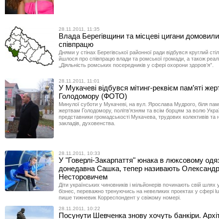
28.11.2011, 11:35
Влада Берегівщини та місцеві цигани домовили
співпрацю
Днями у стінах Берегівської районної ради відбувся круглий стіл
йшлося про співпрацю влади та ромської громади, а також реал
„Діяльність ромських посередників у сфері охорони здоров’я”.
28.11.2011, 11:01
У Мукачеві відбувся мітинг-реквієм пам’яті жер
Голодомору (ФОТО)
Минулої суботи у Мукачеві, на вул. Ярослава Мудрого, біля пам
жертвам Голодомору, політв’язням та всім борцям за волю Укра
представники громадськості Мукачева, трудових колективів та
закладів, духовенства.
28.11.2011, 10:33
У "Говерлі-Закарпаття" юнака в люксовому одяз
донедавна Сашка, тепер називають Олександ
Несторовичем
Діти українських чиновників і мільйонерів починають свій шлях 
бізнес, переважно тренуючись на невеликих проектах у сфері lu
пише тижневик Корреспондент у свіжому номері.
28.11.2011, 10:22
Посунути Шевченка знову хочуть банкіри. Архі