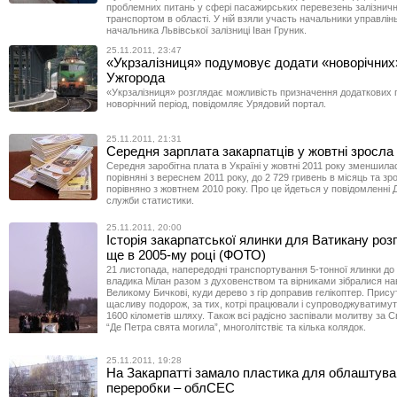
проблемних питань у сфері пасажирських перевезень залізнич
транспортом в області. У ній взяли участь начальники управлін
начальника Львівської залізниці Іван Груник.
25.11.2011, 23:47
«Укрзалізниця» подумовує додати «новорічних»
Ужгорода
«Укрзалізниця» розглядає можливість призначення додаткових п
новорічний період, повідомляє Урядовий портал.
25.11.2011, 21:31
Середня зарплата закарпатців у жовтні зросла
Середня заробiтна плата в Українi у жовтнi 2011 року зменшила
порiвняні з вереснем 2011 року, до 2 729 гривень в місяць та зр
порiвняно з жовтнем 2010 року. Про це йдеться у повiдомленні 
служби статистики.
25.11.2011, 20:00
Історія закарпатської ялинки для Ватикану ро
ще в 2005-му році (ФОТО)
21 листопада, напередодні транспортування 5-тонної ялинки до
владика Мілан разом з духовенством та вірниками зібралися на
Великому Бичкові, куди дерево з гір доправив гелікоптер. Прису
щасливу подорож, за тих, котрі працювали і супроводжуватимут
1600 кілометів шляху. Також всі радісно заспівали молитву за 
“Де Петра свята могила”, многолітствіє та кілька колядок.
25.11.2011, 19:28
На Закарпатті замало пластика для облаштува
переробки – облСЕС