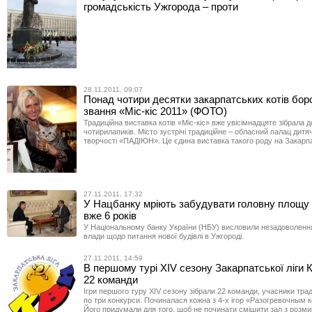
громадськість Ужгорода – проти
28.11.2011, 09:07
Понад чотири десятки закарпатських котів бор
звання «Міс-кіс 2011» (ФОТО)
Традиційна виставка котів «Міс-кіс» вже увісімнадцяте зібрала д
чотирилапиків. Місто зустрічі традиційне – обласний палац дитя
творчості «ПАДІЮН». Це єдина виставка такого роду на Закарпа
27.11.2011, 17:32
У Нацбанку мріють забудувати головну площу
вже 6 років
У Національному банку України (НБУ) висловили незадоволення
влади щодо питання нової будівлі в Ужгороді.
27.11.2011, 14:59
В першому турі XIV сезону Закарпатської ліги 
22 команди
Ігри першого туру XIV сезону зібрали 22 команди, учасники трад
по три конкурси. Починалася кожна з 4-х ігор «Разогревочным 
Його придумали для того, щоб не починати смішити зал з розми