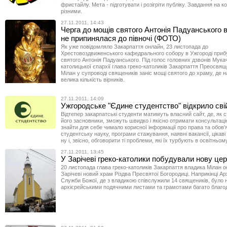
фристайлу. Мета - підготувати і розігріти публіку. Завдання на к
різними.
27.11.2011, 14:43
Черга до мощів святого Антонія Падуанського 
не припинялася до півночі (ФОТО)
Як уже повідомляло Закарпаття онлайн, 23 листопада до
Хрестовоздвиженського кафедрального собору в Ужгороді приб
святого Антонія Падуанського. Під голос головних дзвонів Мукач
католицької єпархії глава греко-католиків Закарпаття Преосвя
Мілан у супроводі священиків заніс мощі святого до храму, де н
велика кількість вірників.
27.11.2011, 14:09
Ужгородське "Єдине студентство" відкрило сві
Відтепер закарпатські студенти матимуть власний сайт, де, як
його засновники, зможуть швидко і якісно отримати консультаці
знайти для себе чимало корисної інформації про права та обов'я
студентську науку, програми стажування, наявні вакансії, цікаві 
ну і, звісно, обговорити ті проблеми, які їх турбують в освітньом
27.11.2011, 13:45
У Зарічеві греко-католики побудували нову це
20 листопада глава греко-католиків Закарпаття владика Мілан о
Зарічеві новий храм Різдва Пресвятої Богородиці. Наприкінці Ар
Служби Божої, де з владикою співслужили 14 священиків, було
архієрейськими подячними листами та грамотами багато благод