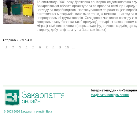
18 листопада 2001 року Державна санітарно-епідеміологічна сл
Закарпатської області організувала та провела семінар-нараду 
нагляду за виробництвом, застосуванням та реалізацією виробів
синтетичних матеріалів, пластмас тощо, а точніше – нагляд за 
непродовольчої групи товарів. Складовою частиною нагляду є 
контроль стану безпеки такої продукції, товарів з визначенням 
міграції хімічних речовин (формальдегіду, свинцю, кадмію, цинку
стиролу, дибутилфталату та багатьох інших).
Сторінка 2939 з 4113
1
2
3
4
5
6
7
8
9
10
...
Інтернет-видання «Закарпа
Надіслати повідомлення
© 2003-2026 Закарпаття онлайн Beta