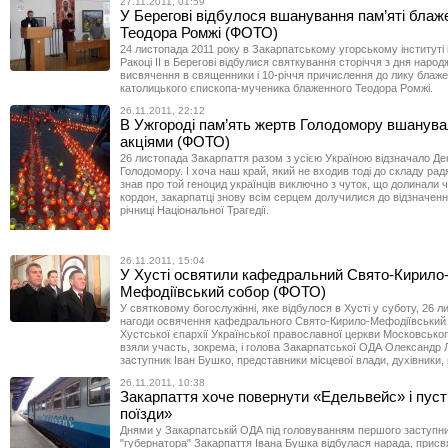
27.11.2011, 01:59
У Берегові відбулося вшанування пам’яті блаж
Теодора Ромжі (ФОТО)
24 листопада 2011 року в Закарпатському угорському інституті
Ракоці ІІ в Берегові відбулися святкування сторіччя з дня народ
висвячення в священники і 10-річчя причислення до лику блаже
католицького єпископа-мученика блаженного Теодора Ромжі.
26.11.2011, 22:12
В Ужгороді пам’ять жертв Голодомору вшанува
акціями (ФОТО)
26 листопада Закарпаття разом з усією Україною відзначало Де
Голодомору. І хоча наш край, який не входив тоді до складу рад
знав про той геноцид українців виключно з чуток, що долинали 
кордон, закарпатці знову всім серцем долучилися до відзначенн
річниці Національної Трагедії.
26.11.2011, 15:04
У Хусті освятили кафедральний Свято-Кирило
Мефодіївський собор (ФОТО)
У святковому богослужінні, яке відбулося в Хусті у суботу, 26 л
нагоди освячення кафедрального Свято-Кирило-Мефодіївський
Хустської єпархії Української православної церкви Московськог
взяли участь, зокрема, і голова Закарпатської ОДА Олександр 
заступник Іван Бушко, представники місцевої влади, духівники, 
26.11.2011, 10:38
Закарпаття хоче повернути «Едельвейс» і пуст
поїзди»
Днями у Закарпатській ОДА під головуванням першого заступн
"губернатора" Закарпаття Івана Бушка відбулася нарада, присв