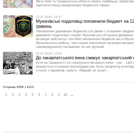
Місто Київ та Закарпатська область мають найбільшу заборгован
зарплатні перед працівниками бюджетної сфери.
22.07.2010, 15:17
Мукачівські податківці поповнили бюджет на 12
гривень
Наповнення державних бюджетів усіх рівнів є основним завданн
державної податкової служби. Мукачівська об’єднана державна
інспекція забезпечує постійне наповнення бюджетів міста Мука
Мукачівського району, чим сприяє виконанню органами місцево
самоврядування покладених на них функцій.
22.07.2010, 13:01
До закарпатського вина смакує закарпатський
Бути на Закарпатті і не спробувати місцевого вина – гріх… Цей 
вважається столицею виноградарства. Коли закарпатці розповід
зі своїх старожилів, кажуть: «Міцний, як лоза!»…
Сторінка 3269 з 4113
1
2
3
4
5
6
7
8
9
10
...