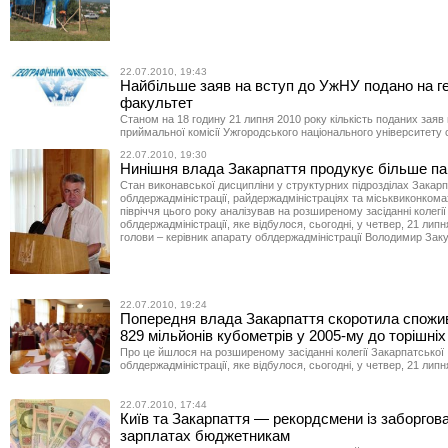
22.07.2010, 19:43
Найбільше заяв на вступ до УжНУ подано на г
факультет
Станом на 18 годину 21 липня 2010 року кількість поданих заяв 
приймальної комісії Ужгородського національного університету 
22.07.2010, 19:30
Нинішня влада Закарпаття продукує більше па
Стан виконавської дисципліни у структурних підрозділах Закарп
облдержадміністрації, райдержадміністраціях та міськвиконком
півріччя цього року аналізував на розширеному засіданні колегі
облдержадміністрації, яке відбулося, сьогодні, у четвер, 21 липн
голови – керівник апарату облдержадміністрації Володимир Зак
22.07.2010, 19:24
Попередня влада Закарпаття скоротила спожив
829 мільйонів кубометрів у 2005-му до торішніх
Про це йшлося на розширеному засіданні колегії Закарпатської
облдержадміністрації, яке відбулося, сьогодні, у четвер, 21 липн
22.07.2010, 17:44
Київ та Закарпаття — рекордсмени із заборгова
зарплатах бюджетникам