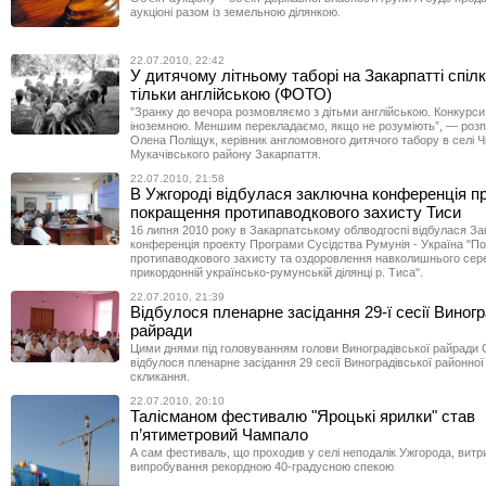
аукціоні разом із земельною ділянкою.
22.07.2010, 22:42
У дитячому літньому таборі на Закарпатті спіл
тільки англійською (ФОТО)
”Зранку до вечора розмовляємо з дітьми англійською. Конкурси
іноземною. Меншим перекладаємо, якщо не розуміють”, — розпо
Олена Поліщук, керівник англомовного дитячого табору в селі 
Мукачівського району Закарпаття.
22.07.2010, 21:58
В Ужгороді відбулася заключна конференція п
покращення протипаводкового захисту Тиси
16 липня 2010 року в Закарпатському облводгоспі відбулася З
конференція проекту Програми Сусідства Румунія - Україна "П
протипаводкового захисту та оздоровлення навколишнього се
прикордонній українсько-румунській ділянці р. Тиса".
22.07.2010, 21:39
Відбулося пленарне засідання 29-ї сесії Виногр
райради
Цими днями під головуванням голови Виноградівської райради
відбулося пленарне засідання 29 сесії Виноградівської районної
скликання.
22.07.2010, 20:10
Талісманом фестивалю "Яроцькі ярилки" став
п’ятиметровий Чампало
А сам фестиваль, що проходив у селі неподалік Ужгорода, вит
випробування рекордною 40-градусною спекою