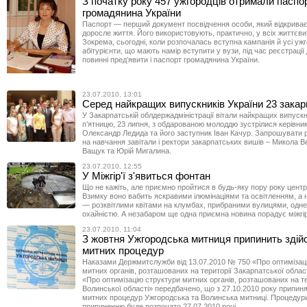
З початку року 457 ужгородців отримали паспо
громадянина України
Паспорт — перший документ посвідчення особи, який відкриває
доросле життя. Його використовують, практично, у всіх життєв
Зокрема, сьогодні, коли розпочалась вступна кампанія й усі ужг
абітурієнти, що мають намір вступити у вузи, під час реєстрації
повинні пред’явити і паспорт громадянина України.
23.07.2010, 13:01
Серед найкращих випускників України 23 закар
У Закарпатській облдержадміністрації вітали найкращих випускни
п’ятницю, 23 липня, з обдарованою молоддю зустрілися керівни
Олександр Ледида та його заступник Іван Качур. Запрошувати 
на навчання завітали і ректори закарпатських вишів – Микола В
Ващук та Юрій Мигалина.
23.07.2010, 12:55
У Міжгір'ї з'явиться фонтан
Що не кажіть, але приємно пройтися в будь-яку пору року цент
Взимку воно вабить яскравими ілюмінаціями та освітленням, а н
— розквітлими квітами на клумбах, прибраними вулицями, одне
охайністю. А незабаром ще одна приємна новина порадує міжгір
23.07.2010, 11:04
З жовтня Ужгородська митниця припинить здій
митних процедур
Наказами Держмитслужби від 13.07.2010 № 750 «Про оптимізац
митних органів, розташованих на території Закарпатської облас
«Про оптимізацію структури митних органів, розташованих на те
Волинської області» передбачено, що з 27.10.2010 року припин
митних процедур Ужгородська та Волинська митниці. Процедур
припиненню буде розпочато 27.07.2010 році.