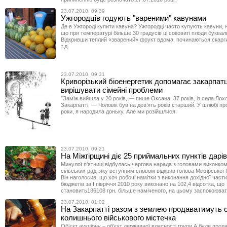
23.07.2010, 09:39
Ужгородців годують "вареними" кавунами
Де в Ужгороді купити кавуна? Ужгородці часто купують кавуни, 
що при температурі більше 30 градусів ці соковиті плоди буква
Відкривши теплий «зварений» фрукт вдома, починаються скарги н
т.д.
23.07.2010, 09:31
Криворізький біоенергетик допомагає закарпат
вирішувати сімейні проблеми
”Заміж вийшла у 20 років, — пише Оксана, 37 років, із села Лох
Закарпатті. — Чоловік був на дев’ять років старший. У шлюбі п
роки, я народила доньку. Але ми розійшлися.
23.07.2010, 09:21
На Міжгірщині діє 25 приймальних пунктів дарів
Минулої п’ятниці відбулась чергова нарада з головами виконком
сільських рад, яку вступним словом відкрив голова Міжгірської
Він наголосив, що хоч робочі намітки з виконання дохідної част
бюджетів за І півріччя 2010 року виконано на 102,4 відсотка, що
становить186108 грн. більше наміченого, на цьому заспокоюват
23.07.2010, 01:02
На Закарпатті разом з землею продаватимуть о
колишнього військового містечка
Об’єкт аукціону – об’єкт державної власності групи А буде прод