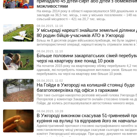
припадало 45 дітей-сиріт або дітей з обмежени
можливостями
На кінець 2014 року в області нараховувалося 569 дошкільних 
закладів на 36,5 тис. місць, з них у міських поселеннях – 148 на 
сільській місцевості – 421 на 20,7 тис. місць.
08.04.2015, 11:16
У міськраді нарешті знайшли земельні ділянки
80 родин бійців-учасників АТО в Ужгороді
Більш як 8 десятків родин військовослужбовців, які були задіяні
антитерористичної операції, нарешті можуть отримати землю в 
08.04.2015, 11:10
Більше половини закарпатських сімей перебув
черзі на квартиру вже понад 10 років
На початок 2015 року на квартирному обліку перебувало 4,2 тис
одинаків, які потребують покращення житлових умов. Більше п
перебувають на черзі на квартиру вже більше 10 років.
08.04.2015, 11:02
На Гойди в Ужгороді на колишній стоянці буде
багатоповерхівка під офіси з гаражами
Про таке сьогодні накоротко розповів міський голова Ужгорода В
Погорелов у коментарі Закарпаття онлайн стосовно планів на ді
Гойди, де колись розташовувалася автостоянка чинного мера.
08.04.2015, 10:28
В Ужгороді виконком скасував 51-гривневий пр
куріння на вулиці та відправив його як навчальн
Адміністративний протокол стосовно оштрафованого начебто за
невстановленому місці ужгородця скасував сьогодні на засідан
комітет Ужгородської міськради. При цьому, документ на вивче