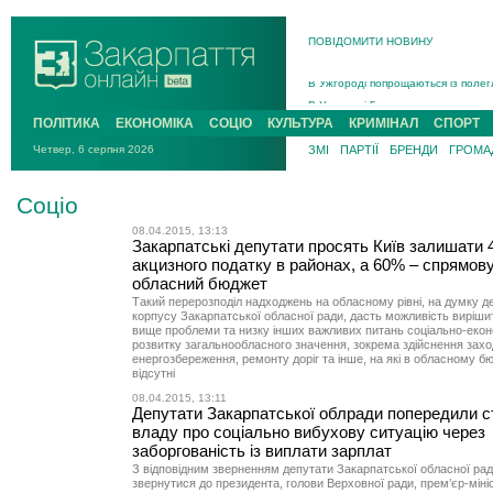
ПОВІДОМИТИ НОВИНУ
Інструктора районного ТЦК на Зак
В Ужгороді попрощаються із полег
В Ужгороді 5 серпня попрощаються
Підтвердили загибель захисника і
ПОЛІТИКА
ЕКОНОМІКА
СОЦІО
КУЛЬТУРА
КРИМІНАЛ
СПОРТ
На війні з рф поліг військовий з 
Четвер, 6 серпня 2026
ЗМІ
ПАРТІЇ
БРЕНДИ
ГРОМАД
На Хустщині внаслідок ДТП за уча
Інструктора районного ТЦК на Зак
Соціо
08.04.2015, 13:13
Закарпатські депутати просять Київ залишати
акцизного податку в районах, а 60% – спрямов
обласний бюджет
Такий перерозподіл надходжень на обласному рівні, на думку д
корпусу Закарпатської обласної ради, дасть можливість виріши
вище проблеми та низку інших важливих питань соціально-екон
розвитку загальнообласного значення, зокрема здійснення заход
енергозбереження, ремонту доріг та інше, на які в обласному б
відсутні
08.04.2015, 13:11
Депутати Закарпатської облради попередили 
владу про соціально вибухову ситуацію через
заборгованість із виплати зарплат
З відповідним зверненням депутати Закарпатської обласної ра
звернутися до президента, голови Верховної ради, прем’єр-мініс