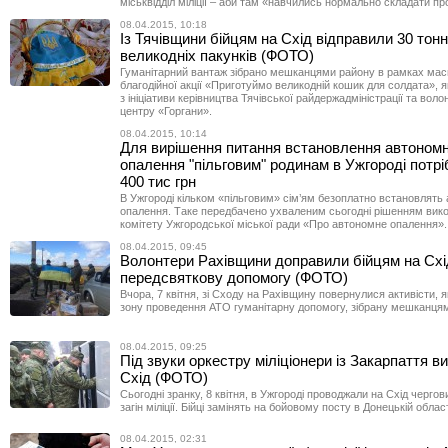
міськвідділ міліції – аби там «навчились нормально складати пр
08.04.2015, 10:18
Із Тячівщини бійцям на Схід відправили 30 тон
великодніх пакунків (ФОТО)
Гуманітарний вантаж зібрано мешканцями району в рамках ма
благодійної акції «Приготуймо великодній кошик для солдата», 
з ініціативи керівництва Тячівської райдержадміністрації та вол
центру «Горгани».
08.04.2015, 10:14
Для вирішення питання встановлення автоном
опалення "пільговим" родинам в Ужгороді потр
400 тис грн
В Ужгороді кільком «пільговим» сім’ям безоплатно встановлять
опалення. Таке передбачено ухваленим сьогодні рішенням вик
комітету Ужгородської міської ради «Про автономне опалення».
08.04.2015, 09:45
Волонтери Рахівщини доправили бійцям на Схі
передсвяткову допомогу (ФОТО)
Вчора, 7 квітня, зі Сходу на Рахівщину повернулися активісти, я
зону проведення АТО гуманітарну допомогу, зібрану мешканця
08.04.2015, 09:25
Під звуки оркестру міліціонери із Закарпаття 
Схід (ФОТО)
Сьогодні зранку, 8 квітня, в Ужгороді проводжали на Схід черго
загін міліції. Бійці замінять на бойовому посту в Донецькій област
08.04.2015, 02:31