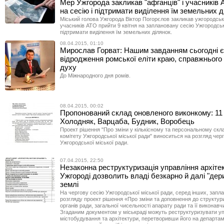
Мер Ужгорода закликав "афганців" і учасників
на сесію і підтримати виділення їм земельних д
Міський голова Ужгорода Віктор Погорєлов закликав ужгородськи
учасників АТО прийти 9 квітня на заплановану сесію Ужгородськ
підтримати виділення їм земельних ділянок.
08.04.2015, 01:10
Мирослав Горват: Нашим завданням сьогодні є
відродження ромської еліти краю, справжнього
духу
До Міжнародного дня ромів.
08.04.2015, 00:02
Пропонований склад оновленого виконкому: 11 
Холодняк, Варцаба, Будник, Воробець
Проект рішення "Про зміни у кількісному та персональному скл
комітету Ужгородської міської ради" виноситься на розгляд черг
Ужгородської міської ради.
07.04.2015, 22:50
Незаконна реструктуризація управління архіте
Ужгороді дозволить владі безкарно й далі "дер
землі
На чергову сесію Ужгородської міської ради, серед інших, запл
розгляду проект рішення «Про зміни та доповнення до структур
органів ради, загальної чисельності апарату ради та її виконавч
Згаданим документом у міськраді можуть реструктуризувати у
містобудування та архітектури, перетворивши його на департа