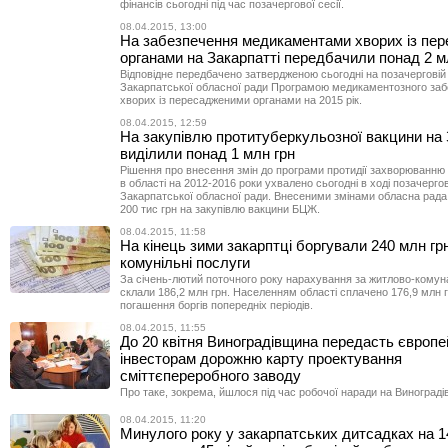
фінансів сьогодні під час позачергової сесії.
08.04.2015, 13:00
На забезпечення медикаментами хворих із пе
органами на Закарпатті передбачили понад 2 м
Відповідне передбачено затвердженою сьогодні на позачерговій 
Закарпатської обласної ради Програмою медикаментозного за
хворих із пересадженими органами на 2015 рік.
08.04.2015, 12:59
На закупівлю протитуберкульозної вакцини на 
виділили понад 1 млн грн
Рішення про внесення змін до програми протидії захворюванню
в області на 2012-2016 роки ухвалено сьогодні в ході позачерго
Закарпатської обласної ради. Внесеними змінами обласна рада
200 тис грн на закупівлю вакцини БЦЖ.
08.04.2015, 11:58
На кінець зими закарптці боргували 240 млн гр
комунільні послуги
За січень-лютий поточного року нарахування за житлово-комун
склали 186,2 млн грн. Населенням області сплачено 176,9 млн 
погашення боргів попередніх періодів.
08.04.2015, 11:55
До 20 квітня Виноградівщина передасть європ
інвесторам дорожню карту проектування
сміттєпереробного заводу
Про таке, зокрема, йшлося під час робочої наради на Винограді
08.04.2015, 11:20
Минулого року у закарпатських дитсадках на 1