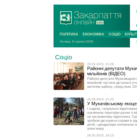
ПОЛІТИКА
ЕКОНОМІКА
СОЦІО
КУЛЬТ
Четвер, 6 серпня 2026
Соціо
26.03.2015, 21:29
Районні депутати Мука
мільйонів (ВІДЕО)
Районні депутати Мукачівщини 
мільйонів частина дісталася у
жителям району, серед яких 104
26.03.2015, 21:23
У Мукачівському екоце
І садили, і морально відпочивал
озеленили територію разом із ві
на заслуженому відпочинку. Гу
зробили дві корисні справи в одн
дітей, і дендропарк поповнили 
алею миру.
26.03.2015, 18:13