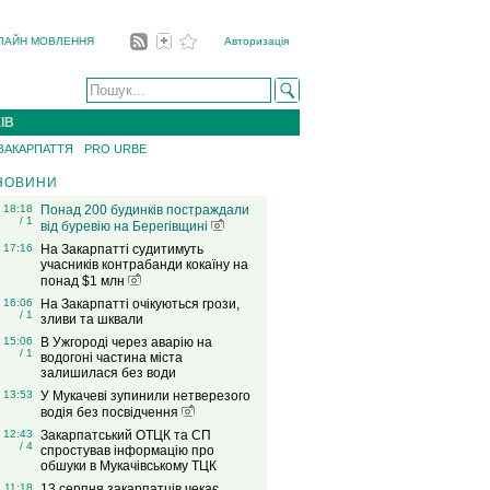
ЛАЙН МОВЛЕННЯ
Авторизація
ІВ
 ЗАКАРПАТТЯ
PRO URBE
НОВИНИ
18:18
Понад 200 будинків постраждали
/ 1
від буревію на Берегівщині
17:16
На Закарпатті судитимуть
учасників контрабанди кокаїну на
понад $1 млн
16:06
На Закарпатті очікуються грози,
/ 1
зливи та шквали
15:06
В Ужгороді через аварію на
/ 1
водогоні частина міста
залишилася без води
13:53
У Мукачеві зупинили нетверезого
водія без посвідчення
12:43
Закарпатський ОТЦК та СП
/ 4
спростував інформацію про
обшуки в Мукачівському ТЦК
11:18
13 серпня закарпатців чекає