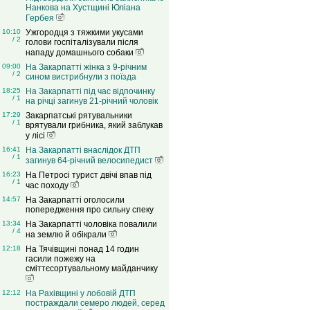
Нанкова на Хустщині Юліана
Гербея
10:10
Ужгородця з тяжкими укусами
/ 2
голови госпіталізували після
нападу домашнього собаки
09:00
На Закарпатті жінка з 9-річним
/ 2
сином вистрибнули з поїзда
18:25
На Закарпатті під час відпочинку
/ 1
на річці загинув 21-річний чоловік
17:29
Закарпатські рятувальники
/ 1
врятували грибника, який заблукав
у лісі
16:41
На Закарпатті внаслідок ДТП
/ 1
загинув 64-річний велосипедист
16:23
На Петросі турист двічі впав під
/ 1
час походу
14:57
На Закарпатті оголосили
попередження про сильну спеку
13:34
На Закарпатті чоловіка повалили
/ 4
на землю й обікрали
12:18
На Тячівщині понад 14 годин
гасили пожежу на
сміттєсортувальному майданчику
12:12
На Рахівщині у лобовій ДТП
постраждали семеро людей, серед