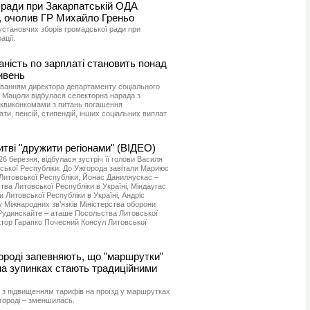
 ради при Закарпатській ОДА
б, очолив ГР Михайло Греньо
 установчих зборів громадської ради при
ації.
аність по зарплаті становить понад
ивень
вуванням директора департаменту соціального
 Мацоли відбулася селекторна нарада з
ьквиконкомами з питань погашення
ати, пенсій, стипендій, інших соціальних виплат
тві "дружити регіонами" (ВІДЕО)
6 березня, відбулася зустріч її голови Василя
ської Республіки. До Ужгорода завітали Мариюс
 Литовської Республіки, Йонас Даниляускас –
ва Литовської Республіки в Україні, Міндаугас
и Литовської Республіки в Україні, Андріс
 Міжнародних зв’язків Міністерства оборони
 Рудинскайте – аташе Посольства Литовської
Віктор Гарапко Почесний Консул Литовської
ороді запевняють, що "маршрутки"
на зупинках стають традиційними
я з підвищенням тарифів на проїзд у маршрутках
жгороді – зменшилась.