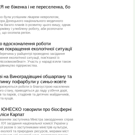
 не біженка і не переселенка, бо
о була успішним лікарем-неврологом,
ра Донецького національного медичного
ла багато планів із розвитку цього вишу, однак
омівку і улюблену роботу, аби розпочати
и, що охопила регіон.
ро вдосконалення роботи
ою покращення екологічної ситуації
 Перечина у райцентрі проведено засідання
ння екологічної ситуації, пов’язаної із
ісохімкомбінат». Участь у нараді взяли також
ерівництво підприємства.
 на Виноградівщині обшарпану та
пинку пофарбули у синьо-жовте
довжуються роботи із благоустрою населених
го стану, приводяться до ладу узбіччя доріг,
ів та парків, стадіонів та дитячих майданчиків,
та кущів.
ах ЮНЕСКО говорили про біосферні
аліси Карпат
уванням заступника Міністра закордонних справ
ХУІ засідання національної комісії України у
 разом із заступниками міністрів культури,
, екології та природних ресурсів, мерами міст