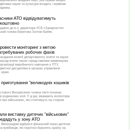
аціональної академії наук, ректорами вищих
іячами науки та культури входить і керівник
ідника.
асники АТО відвідуватимуть
зкоштовно
одавно до в.о. директора УСБ «Закарпаття»
кий голова Берегова Золтан Бабяк.
ровести моніторинг з метою
атребуваних робочих фахів
асідання колегії департаменту освіти та науки
заході взяли також і представники керівництва
організації виробничого навчання у ПТУ,
жетної дисципліни в органах управління
 краю.
и приготування "великодніх кошиків
тового Воскресіння і кожна сім’я починає
в родинному колі. У ці дні, вважають волонтери
 про військових, які стоятимуть на сторожі
ли виставку дитячих "військових"
ередадуть у зону АТО
у Виноградові відбувся фінальний показ дитячих
службовців, які героїчно боронять країну на