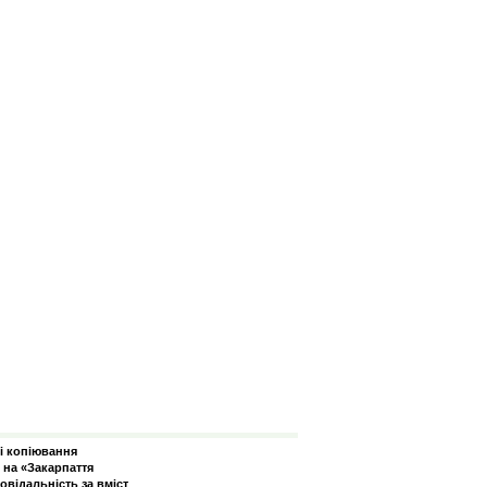
зі копіювання
 на «Закарпаття
овідальність за вміст