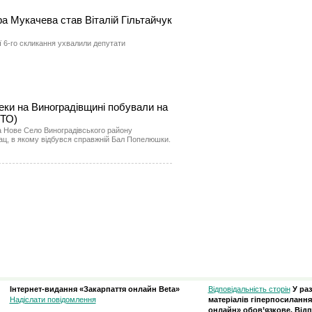
а Мукачева став Віталій Гільтайчук
ії 6-го скликання ухвалили депутати
теки на Виноградівщині побували на
ТО)
ла Нове Село Виноградівського району
ац, в якому відбувся справжній Бал Попелюшки.
Інтернет-видання «Закарпаття онлайн Beta»
Відповідальність сторін
У ра
Надіслати повідомлення
матеріалів гіперпосилання
онлайн» обов’язкове. Відп