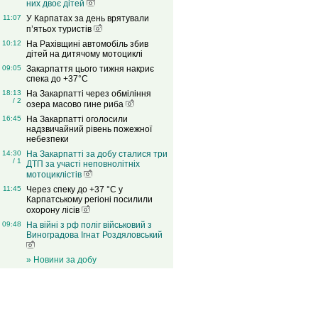
них двоє дітей
11:07
У Карпатах за день врятували
п’ятьох туристів
10:12
На Рахівщині автомобіль збив
дітей на дитячому мотоциклі
09:05
Закарпаття цього тижня накриє
спека до +37°C
18:13
На Закарпатті через обміління
/ 2
озера масово гине риба
16:45
На Закарпатті оголосили
надзвичайний рівень пожежної
небезпеки
14:30
На Закарпатті за добу сталися три
/ 1
ДТП за участі неповнолітніх
мотоциклістів
11:45
Через спеку до +37 °C у
Карпатському регіоні посилили
охорону лісів
09:48
На війні з рф поліг військовий з
Виноградова Ігнат Роздяловський
» Новини за добу