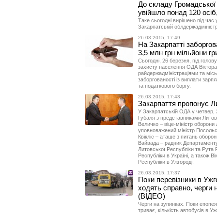
До складу Громадської
увійшло понад 120 осі
Таке сьогодні вирішено під час
Закарпатській облдержадміністр
26.03.2015, 17:49
На Закарпатті заборгов
3,5 млн грн мільйони гр
Сьогодні, 26 березня, під голо
захисту населення ОДА Віктора
райдержадміністраціями та міс
заборгованості із виплати зарпл
та податкового боргу.
26.03.2015, 17:43
Закарпаття пропонує Ли
У Закарпатській ОДА у четвер, 2
Губаля з представниками Литов
Величко – віце-міністр оборони
уповноважений міністр Посольст
Квікліс – аташе з питань оборон
Вайвада – радник Департаменту
Литовської Республіки та Рута
Республіки в Україні, а також 
Республіки в Ужгороді.
26.03.2015, 17:37
Поки перевізники в Ужг
ходять справно, черги 
(ВІДЕО)
Черги на зупинках. Поки епопе
триває, кількість автобусів в У