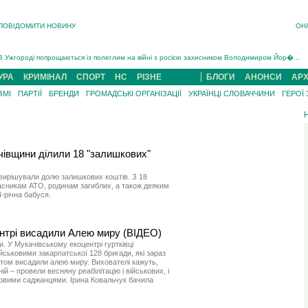
ПОВІДОМИТИ НОВИНУ
ОН
Інструктора районного ТЦК на Закарпатті судитимуть за обвинуваченням у катув...
В Ужгороді попрощаються із полеглим на війні з росією захисником Володимиром Йор�...
В Ужгороді 5 серпня попрощаються із захисником Богданом Югасом, який два роки �...
УРА
КРИМІНАЛ
СПОРТ
НС
РІЗНЕ
БЛОГИ
АНОНСИ
АРХ
Підтвердили загибель захисника із Нанкова на Хустщині Юліана Гербея (ФОТО)[/gree...
ЗМІ
ПАРТІЇ
БРЕНДИ
ГРОМАДСЬКІ ОРГАНІЗАЦІЇ
УКРАЇНЦІ СЛОВАЧЧИНИ
ГЕРОЇ
На війні з рф поліг військовий з Виноградова Ігнат Роздяловський (ФОТО)...
На Хустщині внаслідок ДТП за участі трьох авто постраждали 13 людей (ФОТО)...
Інструктора районного ТЦК на Закарпатті судитимуть за обвинувачен...
чівщини ділили 18 "залишкових"
вирішували долю залишкових коштів. З 18
часникам АТО, родинам загиблих, а також деяким
-річна бабуся.
нтрі висадили Алею миру (ВІДЕО)
и. У Мукачівському екоцентрі гуртківці
йськовими закарпатської 128 бригади, які зараз
ртом висадили алею миру. Вихователі кажуть,
ій – провели весняну реабілітацію і військових, і
новими саджанцями. Ірина Ковальчук бачила