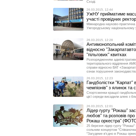
Сході.
26.03.2015, 12:44
УжНУ прийматиме масш
участі провідних ректор
Міжнародна науково-практична 
Ужгородському національному ун
26.03.2015, 12:28
Антимонопольний коміт
відносно "Закарпатавто
"пільгових" квитках
Розпорядженням адміністративно
територіального відділення АМК
справи відносно ВАТ «Закарпата
ознак порушення законодавства 
26.03.2015, 12:23
Гандболістки "Карпат" 
чемпіонів" з ялинок та
Спортсменки кращої гандбольно
цієї середи висадили алею з бл
26.03.2015, 12:01
Лідер гурту "Рокаш" зас
любов" та розповів про
Рокаш оркестра" (ФОТ
25 березня лідер гурту "Рокаш"
сольним концертом "Співаночки
"Загудеме в'єдно в Рокаш оркес