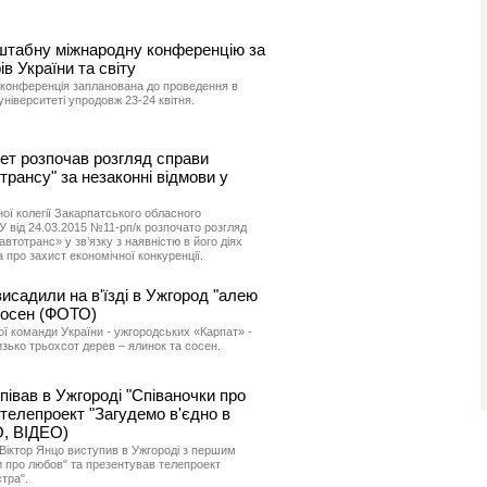
табну міжнародну конференцію за
ів України та світу
конференція запланована до проведення в
іверситеті упродовж 23-24 квітня.
ет розпочав розгляд справи
трансу" за незаконні відмови у
ї колегії Закарпатського обласного
У від 24.03.2015 №11-рп/к розпочато розгляд
втотранс» у зв’язку з наявністю в його діях
про захист економічної конкуренції.
висадили на в'їзді в Ужгород "алею
 сосен (ФОТО)
ї команди України - ужгородських «Карпат» -
изько трьохсот дерев – ялинок та сосен.
півав в Ужгороді "Співаночки про
 телепроект "Загудемо в'єдно в
О, ВІДЕО)
 Віктор Янцо виступив в Ужгороді з першим
 про любов" та презентував телепроект
тра".