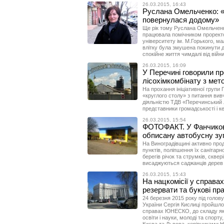
26.03.2015, 16:43
Руслана Омельченко: «Я
повернулася додому»
Ще рік тому Руслана Омельченк
працювала помічником проректо
університету ім. М.Горького, ма
влітку була змушена покинути д
спокійне життя чимдалі від війн
26.03.2015, 16:09
У Перечині говорили п
лісохімкомбінату з мет
На прохання ініціативної групи
«круглого столу» з питання вивче
діяльністю ТДВ «Перечинський л
представники громадськості і к
26.03.2015, 15:54
ФОТОФАКТ. У Фанчикові
обписану автобусну зу
На Виноградівщині активно про
пунктів, поліпшення їх санітарно
берегів річок та струмків, сквер
висаджуються саджанців дерев 
26.03.2015, 15:43
На нацкомісії у справ
резервати та букові пр
24 березня 2015 року під голов
України Сергія Кислиці пройшло 
справах ЮНЕСКО, до складу якої
освіти і науки, молоді та спорту