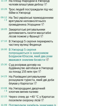
11:19
На площі Народній в Ужгороді
чоловік влаштував дебош
10:26
Троє людей постраждали під час
бійки в Ужгороді
09:12
На Тисі українські прикордонники
/ 2
врятували неповнолітнього
громадянина Угорщини
18:05
Закарпатські рятувальники
допомагають гасити масштабні
лісові пожежі у Франції
17:10
В Ужгороді 5 серпня перекриють
частину вулиці Фединця
16:00
В Ужгороді 5 серпня
попрощаються із захисником
Богданом Югасом, який два роки
вважався зниклим безвісти
15:30
Суд розірвав договір на
будівництво автобази в Ужгороді
за понад 155 млн грн
14:23
На Рахівщині рятувальники
розшукали туриста, який дві доби
блукав у Карпатах
13:08
На Ужгородщині дворічний
/ 3
хлопчик випив паливо
12:15
Через спеку до +40 °C у Карпатах
посилили охорону лісів
11:09
Підтвердили загибель захисника із