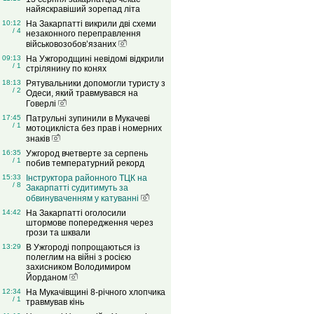
найяскравіший зорепад літа
10:12
На Закарпатті викрили дві схеми
/ 4
незаконного переправлення
військовозобов’язаних
09:13
На Ужгородщині невідомі відкрили
/ 1
стрілянину по конях
18:13
Рятувальники допомогли туристу з
/ 2
Одеси, який травмувався на
Говерлі
17:45
Патрульні зупинили в Мукачеві
/ 1
мотоцикліста без прав і номерних
знаків
16:35
Ужгород вчетверте за серпень
/ 1
побив температурний рекорд
15:33
Інструктора районного ТЦК на
/ 8
Закарпатті судитимуть за
обвинуваченням у катуванні
14:42
На Закарпатті оголосили
штормове попередження через
грози та шквали
13:29
В Ужгороді попрощаються із
полеглим на війні з росією
захисником Володимиром
Йорданом
12:34
На Мукачівщині 8-річного хлопчика
/ 1
травмував кінь