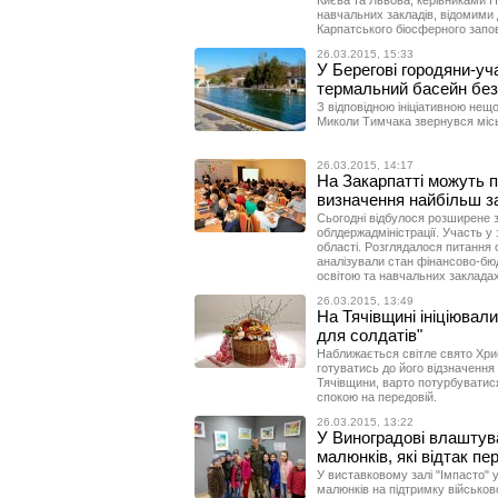
Києва та Львова, керівниками Н
навчальних закладів, відомими д
Карпатського біосферного запов
26.03.2015, 15:33
У Берегові городяни-уч
термальний басейн бе
З відповідною ініціативною нещ
Миколи Тимчака звернувся місь
26.03.2015, 14:17
На Закарпатті можуть п
визначення найбільш з
Сьогодні відбулося розширене з
облдержадміністрації. Участь у 
області. Розглядалося питання 
аналізували стан фінансово-бюд
освітою та навчальних закладах
26.03.2015, 13:49
На Тячівщині ініціювал
для солдатів"
Наближається світле свято Хрис
готуватись до його відзначення 
Тячівщини, варто потурбуватися
спокою на передовій.
26.03.2015, 13:22
У Виноградові влаштува
малюнків, які відтак п
У виставковому залі "Імпасто" 
малюнків на підтримку військово