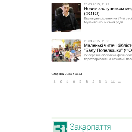
26.03.2015, 11:22
Новим заступником мер
(ФОТО)
Відповідне рішення на 74-ій сес
Мукачівської міської ради.
26.03.2015, 11:00
Маленькі читачі бібліо
"Балу Попелюшки" (ФО
22 березня бібліотека-філія се
перетворилася на казковий пал
Сторінка 2084 з 4113
1
2
3
4
5
6
7
8
9
10
...