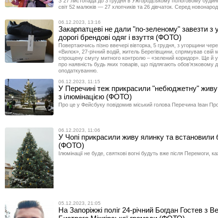
З 27 листопада до 3 грудня в Ужгородському пологовому будинк
світ 52 малюків — 27 хлопчиків та 26 дівчаток. Серед новонарод
06.12.2023, 13:16
Закарпатцеві не дали "по-зеленому" завезти з
дорогі брендові одяг і взуття (ФОТО)
Повертаючись пізно ввечері вівторка, 5 грудня, з угорщини чер
«Вилок», 27-річний водій, житель Берегівщини, спрямував свій 
спрощену смугу митного контролю – «зелений коридор». Ще й 
про наявність будь яких товарів, що підлягають обов’язковому
оподаткуванню.
06.12.2023, 11:15
У Перечині теж прикрасили "небюджетну" живу 
з ілюмінацією (ФОТО)
Про це у Фейсбуку повідомив міський голова Перечина Іван Про
06.12.2023, 11:06
У Чопі прикрасили живу ялинку та встановили
(ФОТО)
Ілюмінації не буде, святкові вогні будуть вже після Перемоги, ка
05.12.2023, 21:05
На Запоріжжі поліг 24-річний Богдан Гостев з В