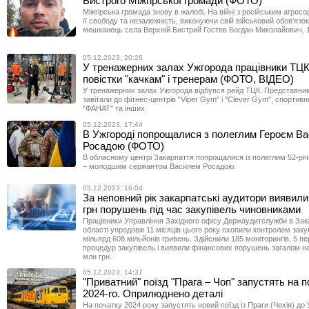
Бистрого Міжгірської громади (ФОТО)
Міжгірська громада знову в жалобі. На війні з російським агресо
її свободу та незалежність, виконуючи свій військовий обов'язо
мешканець села Верхній Бистрий Гостев Богдан Миколайович, 1
05.12.2023, 20:26
У тренажерних залах Ужгорода працівники ТЦ
повістки "качкам" і тренерам (ФОТО, ВІДЕО)
У тренажерних залах Ужгорода відбувся рейд ТЦК. Представник
завітали до фітнес-центрів "Viper Gym" і "Clever Gym", спортив
"ФАНАТ" та інших.
05.12.2023, 17:44
В Ужгороді попрощалися з полеглим Героєм В
Росадою (ФОТО)
В обласному центрі Закарпаття попрощалися із полеглим 52-рі
– молодшим сержантом Василем Росадою.
05.12.2023, 16:04
За неповний рік закарпатські аудитори виявили
грн порушень під час закупівель чиновниками
Працівники Управління Західного офісу Держаудитслужби в Зак
області упродовж 11 місяців цього року охопили контролем закуп
мільярд 608 мільйонів гривень. Здійснили 185 моніторингів, 5 пе
процедур закупівель і виявили фінансових порушень загалом н
млн грн.
05.12.2023, 14:37
"Приватний" поїзд "Прага – Чоп" запустять на 
2024-го. Оприлюднено деталі
На початку 2024 року запустять новий поїзд із Праги (Чехія) до