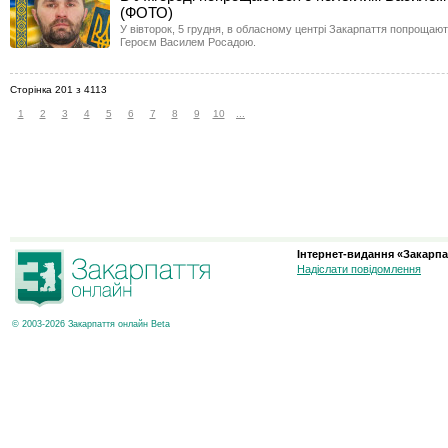
(ФОТО)
У вівторок, 5 грудня, в обласному центрі Закарпаття попрощают
Героєм Василем Росадою.
Сторінка 201 з 4113
1
2
3
4
5
6
7
8
9
10
...
Інтернет-видання «Закарпа
Надіслати повідомлення
© 2003-2026 Закарпаття онлайн Beta