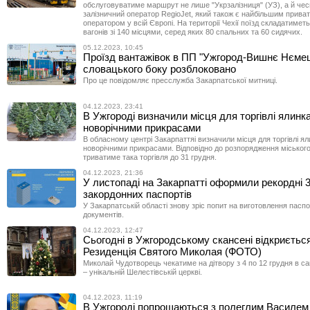
обслуговуватиме маршрут не лише "Укрзалізниця" (УЗ), а й че
залізничний оператор RegioJet, який також є найбільшим прива
оператором у всій Європі. На території Чехії поїзд складатиметь
вагонів зі 140 місцями, серед яких 80 спальних та 60 сидячих.
05.12.2023, 10:45
Проїзд вантажівок в ПП "Ужгород-Вишнє Нємец
словацького боку розблоковано
Про це повідомляє пресслужба Закарпатської митниці.
04.12.2023, 23:41
В Ужгороді визначили місця для торгівлі ялинк
новорічними прикрасами
В обласному центрі Закарпаттяі визначили місця для торгівлі я
новорічними прикрасами. Відповідно до розпорядження міського
триватиме така торгівля до 31 грудня.
04.12.2023, 21:36
У листопаді на Закарпатті оформили рекордні 
закордонних паспортів
У Закарпатській області знову зріс попит на виготовлення пасп
документів.
04.12.2023, 12:47
Сьогодні в Ужгородському скансені відкриєтьс
Резиденція Святого Миколая (ФОТО)
Миколай Чудотворець чекатиме на дітвору з 4 по 12 грудня в с
– унікальній Шелестівській церкві.
04.12.2023, 11:19
В Ужгороді попрощаються з полеглим Василе