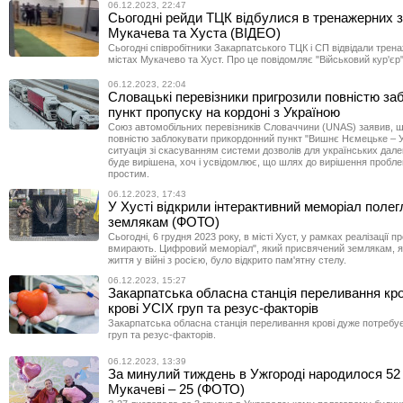
06.12.2023, 22:47
Сьогодні рейди ТЦК відбулися в тренажерних 
Мукачева та Хуста (ВІДЕО)
Сьогодні співробітники Закарпатського ТЦК і СП відвідали трена
містах Мукачево та Хуст. Про це повідомляє "Військовий кур'єр
06.12.2023, 22:04
Словацькі перевізники пригрозили повністю за
пункт пропуску на кордоні з Україною
Союз автомобільних перевізників Словаччини (UNAS) заявив, щ
повністю заблокувати прикордонний пункт "Вишнє Нємецьке – 
ситуація зі скасуванням системи дозволів для українських дале
буде вирішена, хоч і усвідомлює, що шлях до вирішення пробле
простим.
06.12.2023, 17:43
У Хусті відкрили інтерактивний меморіал поле
землякам (ФОТО)
Сьогодні, 6 грудня 2023 року, в місті Хуст, у рамках реалізації п
вмирають. Цифровий меморіал", який присвячений землякам, як
життя у війні з росією, було відкрито пам'ятну стелу.
06.12.2023, 15:27
Закарпатська обласна станція переливання кро
крові УСІХ груп та резус-факторів
Закарпатська обласна станція переливання крові дуже потребує
груп та резус-факторів.
06.12.2023, 13:39
За минулий тиждень в Ужгороді народилося 52 
Мукачеві – 25 (ФОТО)