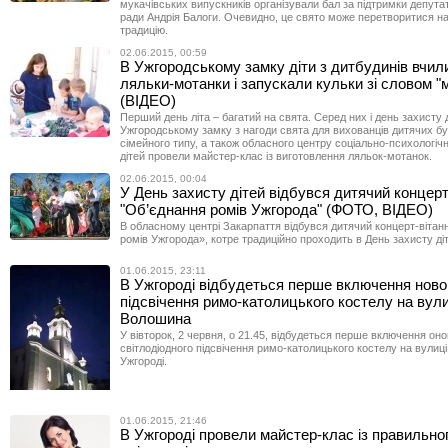
мукачівських випускників організували бал за підтримки депута
ради Андрія Балоги. Очевидно, це свято може перетворитися н
традицію.
02.06.2015, 00:59
В Ужгородському замку діти з дитбудинів вчил
ляльки-мотанки і запускали кульки зі словом "
(ВІДЕО)
Перший день літа – багатий на свята. Серед них і день захисту д
Ужгородському замку з нагоди свята для вихованців дитячих бу
сімейного типу, а також обласного центру соціально-психологічно
дітей провели майстер-клас із виготовлення ляльок-мотанок.
02.06.2015, 00:04
У День захисту дітей відбувся дитячий концерт
"Об’єднання ромів Ужгорода" (ФОТО, ВІДЕО)
В обласному центрі Закарпаття відбувся дитячий концерт-вітан
ромів Ужгорода», котре традиційно проходить в День захисту ді
01.06.2015, 23:11
В Ужгороді відбудеться перше включення ново
підсвічення римо-католицького костелу на вули
Волошина
У вівторок, 2 червня, о 21.45, відбудеться перше включення он
світлодіодного підсвічення римо-католицького костелу на вулиц
Ужгороді.
01.06.2015, 21:46
В Ужгороді провели майстер-клас із правильно