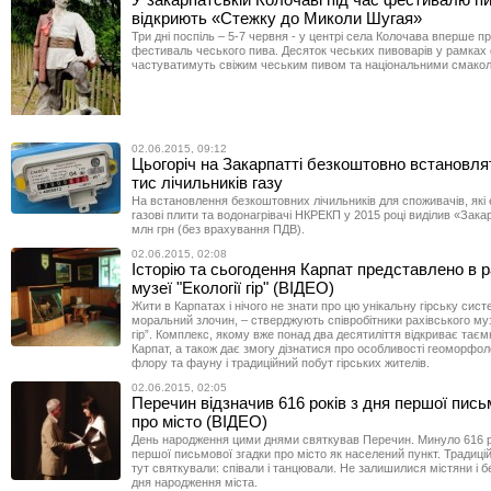
відкриють «Стежку до Миколи Шугая»
Три дні поспіль – 5-7 червня - у центрі села Колочава вперше 
фестиваль чеського пива. Десяток чеських пивоварів у рамка
частуватимуть свіжим чеським пивом та національними смако
02.06.2015, 09:12
Цьогоріч на Закарпатті безкоштовно встановля
тис лічильників газу
На встановлення безкоштовних лічильників для споживачів, які
газові плити та водонагрівачі НКРЕКП у 2015 році виділив «Зака
млн грн (без врахування ПДВ).
02.06.2015, 02:08
Історію та сьогодення Карпат представлено в 
музеї "Екології гір" (ВІДЕО)
Жити в Карпатах і нічого не знати про цю унікальну гірську сист
моральний злочин, – стверджують співробітники рахівського муз
гір”. Комплекс, якому вже понад два десятиліття відкриває тає
Карпат, а також дає змогу дізнатися про особливості геоморфоло
флору та фауну і традиційний побут гірських жителів.
02.06.2015, 02:05
Перечин відзначив 616 років з дня першої пись
про місто (ВІДЕО)
День народження цими днями святкував Перечин. Минуло 616 ро
першої письмової згадки про місто як населений пункт. Традиці
тут святкували: співали і танцювали. Не залишилися містяни і 
дня народження міста.