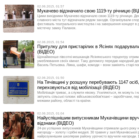
02.06.2015, 01:57
Мукачево відзначило свою 1119-ту річницю (В
Цими вихідними Мукачево відзначало свою 1119-ту річницю. Д
славного міста тут відзначали рядом заходів. Організували спор
фестиваль театрального мистецтва і на завершення концерт в
містечку замку Паланок.
02.06.2015, 01:54
Притулку для пристарілих в Ясінях подарували
(ВІДЕО)
Щонайменше півсотні мешканців Ясінянського терцентру отрим
умеблювання своїх кімнат. Таку допомогу передав народний де
Василь Петьовка. Ліжка, шафи, комоди – вони замінять старі по
02.06.2015, 01:50
На Тячівщині у розшуку перебувають 1147 осіб
переховуються від мобілізації (ВІДЕО)
Мобілізація триває, а служити нікому. Ухиляються, як можуть і н
звітують сільські голови: військовозобов'язані – заробітчани, п
межами району, області та країни.
02.06.2015, 01:04
Найуспішнішим випускникам Мукачівщини вру
відзнаки (ВІДЕО)
24-ро успішних випускників Мукачівщини отримали цього року
нагороду – золоту і срібні медалі. 30 травня у залі Мукачівської
найрозумнішим школярам району урочисто вручили нагороди. 1