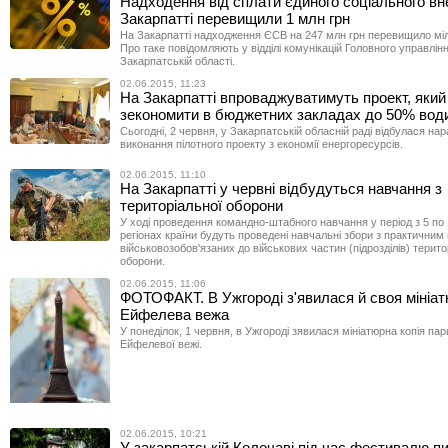
Надходення від сплати єдиного соціального вн
Закарпатті перевищили 1 млн грн
На Закарпатті надходження ЄСВ на 247 млн грн перевищило міл
Про таке повідомляють у відділі комунікацій Головного управлін
Закарпатській області.
02.06.2015, 11:23
На Закарпатті впроваджуватимуть проект, який
зекономити в бюджетних закладах до 50% вод
Сьогодні, 2 червня, у Закарпатській обласній раді відбулася нар
виконання пілотного проекту з економії енергоресурсів.
02.06.2015, 11:10
На Закарпатті у червні відбудуться навчання з
територіальної оборони
У ході проведення командно-штабного навчання у період з 5 по 
регіонах країни будуть проведені навчальні збори з практичним
військовозобов'язаних до військових частин (підрозділів) терито
оборони.
02.06.2015, 11:06
ФОТОФАКТ. В Ужгороді з'явилася й своя мініа
Ейфелева вежа
У понеділок, 1 червня, в Ужгороді зявилася мініатюрна копія пар
Ейфелевої вежі.
02.06.2015, 10:21
У закарпатській Колочаві під час фестивалю п