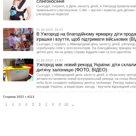
слінгоносіння
Сьогодні, 1червня, в День захисту дітей, в Ужгороді провели май
правильного слінгоносіння. Слінг – зручно і корисно для дитини
ужгородські педіатри.
01.06.2015, 18:23
В Ужгороді на благодійному ярмарку діти прода
іграшки і взуття, щоб підтримати військових (В
Сьогодні, 1 червня, у Міжнародний день захисту дітей, ужгородсь
спробували себе у ролі волонтерів. На благодійному ярмарку в
дитячі речі, які на добру справу віддали самі та їхні однолітки.
01.06.2015, 17:47
Ужгород має новий рекорд України: діти склал
дитячу залізницю (ФОТО, ВІДЕО)
Сьогодні, у Міжнародний день захисту дітей, в обласному центр
дітлахи встановили новий всеукраїнський рекорд: на площі Фен
неба було складено найдовшу дитячу залізницю. Рекорд зафіксу
рекордів України, а ініціаторам заходу - вручили відповідний сер
Сторінка 2022 з 4113
1
2
3
4
5
6
7
8
9
10
...