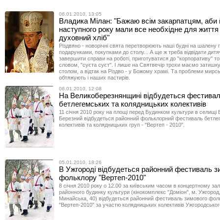
06.01.2010, 13:05
Владика Мілан: "Бажаю всім закарпатцям, аби 
наступного року мали все необхідне для життя
духовний хліб"
Різдвяно - новорічні свята перетворюють наші будні на шалену 
подарунками, покупками до столу... А ще ж треба відвідати дитя
завершити справи на роботі, приготуватися до "корпоративу" 
словом, "суєта суєт". І лише на Святвечір трохи маємо затишк
столом, а відтак на Різдво - у Божому храмі. Та проблеми мирсь
обтяжують і наших пастирів.
06.01.2010, 12:08
На Великоберезнянщині відбудеться фестива
бетлегемських та колядницьких колективів
11 січня 2010 року на площі перед Будинком культури в селищі
Березний відбудеться районний фольклорний фестиваль бетле
колективів та колядницьких груп - "Вертеп - 2010".
05.01.2010, 18:26
В Ужгороді відбудеться районний фестиваль з
фольклору "Вертеп-2010"
8 січня 2010 року о 12.00 за київським часом в концертному за
районного будинку культури (кінокомплекс "Доміон", м. Ужгород,
Минайська, 40) відбудеться районний фестиваль зимового фол
"Вертеп-2010" за участю колядницьких колективів Ужгородськог