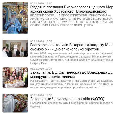
06.01.2010, 19:06
Різдвяне послання Високопреосвященного Мар
архієпископа Хустського і Виноградівського
РІЗДВЯНЕ ПОСЛАННЯ ВИСОКОПРЕОСВЯЩЕННОГО МАРКА,
АРХІЄПИСКОПА ХУСТСЬКОГО І ВИНОГРАДІВСЬКОГО, БОГ
ПАСТИРЯМ, ВСЕЧЕСНОМУ ІНОЧЕСТВУ ТА ВСІМ ВІРНИМ ЧАД
ЄПАРХІЇ УКРАЇНСЬКОЇ ПРАВОСЛАВНОЇ ЦЕРКВИ
06.01.2010, 18:52
Главу греко-католиків Закарпаття владику Міла
сьомою річницею єпископської хіротонії
6 січня 2010 року виповнилося 7 років від єпископської хіротонії
католиків Закарпаття Преосвященного владики Мілана, яку він 
Слуги Божого Святішого Отця Івана Павла ІІ у 2003 році у базилі
Петра у Римі.
06.01.2010, 18:24
Закарпаття: Від Святвечора і до Водохреща ду
мандрують поміж живими
На Закарпатті - святки. Два тижні - від Святвечора і до Водохр
мандрують поміж живими, а магія, як ніколи сильна - вірять у н
на святки відкладали ворожіння про найпотаємніше.
06.01.2010, 14:53
Закарпаття: Чари різдвяного хліба (ФОТО)
Сьогодні ввечері спечіть хліб! Це найкращий, найвірний оберіг 
будинку!