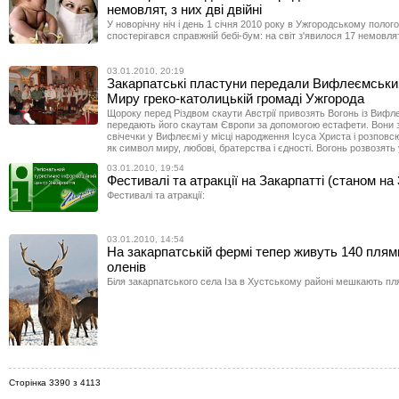
немовлят, з них дві двійні
У новорічну ніч і день 1 січня 2010 року в Ужгородському поло
спостерігався справжній бебі-бум: на світ з'явилося 17 немовлят
03.01.2010, 20:19
Закарпатські пластуни передали Вифлеємськи
Миру греко-католицькій громаді Ужгорода
Щороку перед Різдвом скаути Австрії привозять Вогонь із Вифл
передають його скаутам Європи за допомогою естафети. Вони 
свічечки у Вифлеємі у місці народження Ісуса Христа і розпов
як символ миру, любові, братерства і єдності. Вогонь розвозять у 
03.01.2010, 19:54
Фестивалі та атракції на Закарпатті (станом на 
Фестивалі та атракції:
03.01.2010, 14:54
На закарпатській фермі тепер живуть 140 плям
оленів
Біля закарпатського села Іза в Хустському районі мешкають пля
Сторінка 3390 з 4113