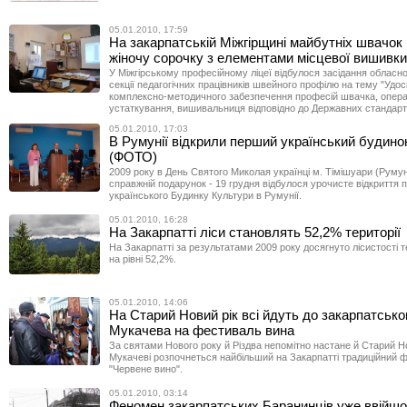
05.01.2010, 17:59
На закарпатській Міжгірщині майбутніх швачок
жіночу сорочку з елементами місцевої вишивк
У Міжгірському професійному ліцеї відбулося засідання обласн
секції педагогічних працівників швейного профілю на тему "Удо
комплексно-методичного забезпечення професій швачка, опер
устаткування, вишивальниця відповідно до Державних стандарт
05.01.2010, 17:03
В Румунії відкрили перший український будино
(ФОТО)
2009 року в День Святого Миколая українці м. Тімішуари (Руму
справжній подарунок - 19 грудня відбулося урочисте відкриття 
українського Будинку Культури в Румунії.
05.01.2010, 16:28
На Закарпатті ліси становлять 52,2% території
На Закарпатті за результатами 2009 року досягнуто лісистості те
на рівні 52,2%.
05.01.2010, 14:06
На Старий Новий рік всі йдуть до закарпатсько
Мукачева на фестиваль вина
За святами Нового року й Різдва непомітно настане й Старий Нов
Мукачеві розпочнеться найбільший на Закарпатті традиційний 
"Червене вино".
05.01.2010, 03:14
Феномен закарпатських Баранинців уже ввійшо