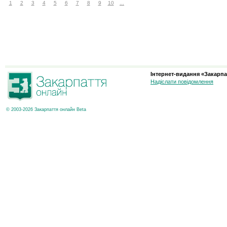
1
2
3
4
5
6
7
8
9
10
...
Інтернет-видання «Закарпа
Надіслати повідомлення
© 2003-2026 Закарпаття онлайн Beta