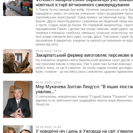
новітньої історії вітчизняного самоврядування
У Павла Чучки завжди був вибір. Низинне закарпатське село Бар
народився і виріс, по-своєму унікальне: поруч роздоріжжя трь
європейських магістралей. Одна прямує на північний захід - Бр
Берлін. Друга через Будапешт скерована на південний захід наш
а третя, східна, веде до Києва. Як справжній закарпатець, євро
народженням Павло з дитинства пізнав і вивчив, окрім рідної, ще
зокрема словацьку, сербську, німецьку, угорську, румунську, на
якої влади говорили його рідні, сусіди, друзі. Тож кожна з доріг 
зрозумілою й відкритою, кордони та карпатські перевали не від
юнака від світу.
04.01.2010, 14:02
Закарпатський фермер виготовляє персикове 
На новорічно-різдвяні свята берегівський фермер своїх друзів т
частуватиме вином із персика. Уже 5 років пан Іштван вирощує 
робить вино, та ще й самогон. За своїм садом чоловік доглядає,
Каже, головне - це постійна увага і виключно здорове підживлен
04.01.2010, 13:42
Мер Мукачева Золтан Ленд'єл: "В інших іпоста
уявляю..."
У святковому, новорічному номері "Старий Замок "Паланок" по
відповісти на запитання вже традиційної анкети мера Мукачева
Ленд'єла.
04.01.2010, 11:45
У новорічні ніч і день в Ужгороді на світ з'явило