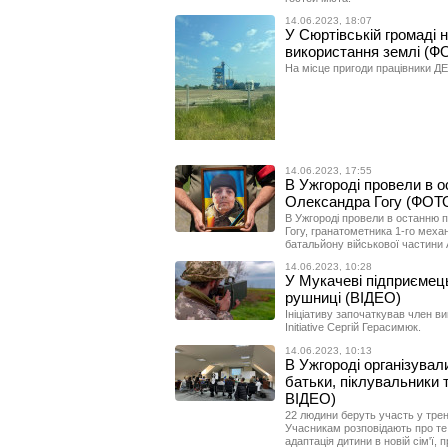
14.06.2023, 18:07
У Сюртівській громаді 
використання землі (Ф
На місце пригоди працівники ДЕІ
14.06.2023, 17:55
В Ужгороді провели в о
Олександра Гогу (ФОТ
В Ужгороді провели в останню п
Гогу, гранатометника 1-го механ
батальйону військової частини 
14.06.2023, 10:28
У Мукачеві підприємець
рушниці (ВІДЕО)
Ініціативу започаткував член ви
Initiative Сергій Герасимюк.
14.06.2023, 10:13
В Ужгороді організували
батьки, піклувальники 
ВІДЕО)
22 людини беруть участь у трені
Учасникам розповідають про те,
адаптація дитини в новій сім'ї, 