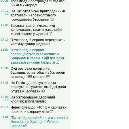
10:26
Троє людей постраждали під час
бійки в Ужгороді
09:12
На Тисі українські прикордонники
/ 2
врятували неповнолітнього
громадянина Угорщини
18:05
Закарпатські рятувальники
допомагають гасити масштабні
лісові пожежі у Франції
17:10
В Ужгороді 5 серпня перекриють
частину вулиці Фединця
16:00
В Ужгороді 5 серпня
попрощаються із захисником
Богданом Югасом, який два роки
вважався зниклим безвісти
15:30
Суд розірвав договір на
будівництво автобази в Ужгороді
за понад 155 млн грн
14:23
На Рахівщині рятувальники
розшукали туриста, який дві доби
блукав у Карпатах
13:08
На Ужгородщині дворічний
/ 3
хлопчик випив паливо
12:15
Через спеку до +40 °C у Карпатах
посилили охорону лісів
11:09
Підтвердили загибель захисника із
Нанкова на Хустщині Юліана
Гербея