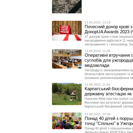
13.06.2023, 13:23
Почесний донор крові з
ДонорUA Awards 2023 
47 донорів крові стали лауреат
нагородження відбулася 11 червн
нагороджених є і мешканець Зак
13.06.2023, 11:36
Оперативні втручання і
суглобів для ужгородці
медзаклади
Ужгородці із захворюваннями к
безкоштовне протезування і в міс
(колишня залізнична/районна лі
13.06.2023, 11:04
Карпатський біосферни
державну атестацію як
Наказом Міністерства освіти і н
Висновки про результат державн
Карпатський біосферний запові
13.06.2023, 10:39
Понад 40 дітей з пору
точці "Спільно" в Ужго
Понад 40 дітей з порушеннями р
Дитячого фонду ЮНІСЕФ в Ужго