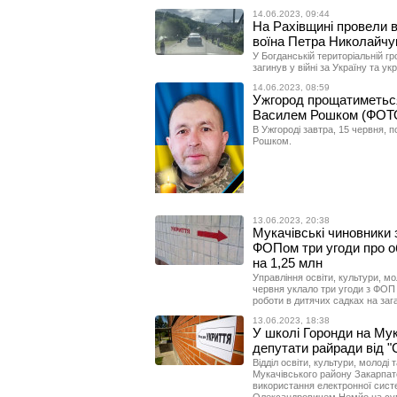
14.06.2023, 09:44
На Рахівщині провели в
воїна Петра Николайчу
У Богданській територіальній гр
загинув у війні за Україну та у
14.06.2023, 08:59
Ужгород прощатиметься 
Василем Рошком (ФОТ
В Ужгороді завтра, 15 червня,
Рошком.
13.06.2023, 20:38
Мукачівські чиновники
ФОПом три угоди про о
на 1,25 млн
Управління освіти, культури, мо
червня уклало три угоди з ФОП
роботи в дитячих садках на заг
13.06.2023, 18:38
У школі Горонди на Мук
депутати райради від "
Відділ освіти, культури, молоді 
Мукачівського району Закарпатс
використання електронної сист