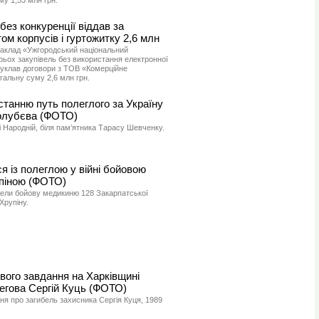
у 1,53 млн грн.
без конкуренції віддав за
ом корпусів і гуртожитку 2,6 млн
аклад «Ужгородський національний
рьох закупівель без використання електронної
уклав договори з ТОВ «Комерційне
гальну суму 2,6 млн грн.
станню путь полеглого за Україну
олубєва (ФОТО)
 Народній, біля пам’ятника Тарасу Шевченку.
 із полеглою у війні бойовою
піною (ФОТО)
вели бойову медикиню 128 Закарпатської
Хрупіну.
вого завдання на Харківщині
регова Сергій Куць (ФОТО)
я про загибель захисника Сергія Куця, 1989