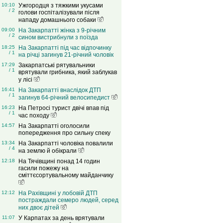
10:10
Ужгородця з тяжкими укусами
/ 2
голови госпіталізували після
нападу домашнього собаки
09:00
На Закарпатті жінка з 9-річним
/ 2
сином вистрибнули з поїзда
18:25
На Закарпатті під час відпочинку
/ 1
на річці загинув 21-річний чоловік
17:29
Закарпатські рятувальники
/ 1
врятували грибника, який заблукав
у лісі
16:41
На Закарпатті внаслідок ДТП
/ 1
загинув 64-річний велосипедист
16:23
На Петросі турист двічі впав під
/ 1
час походу
14:57
На Закарпатті оголосили
попередження про сильну спеку
13:34
На Закарпатті чоловіка повалили
/ 4
на землю й обікрали
12:18
На Тячівщині понад 14 годин
гасили пожежу на
сміттєсортувальному майданчику
12:12
На Рахівщині у лобовій ДТП
постраждали семеро людей, серед
них двоє дітей
11:07
У Карпатах за день врятували