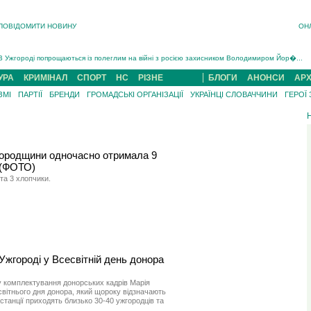
ПОВІДОМИТИ НОВИНУ
ОН
Інструктора районного ТЦК на Закарпатті судитимуть за обвинуваченням у катув...
В Ужгороді попрощаються із полеглим на війні з росією захисником Володимиром Йор�...
В Ужгороді 5 серпня попрощаються із захисником Богданом Югасом, який два роки �...
УРА
КРИМІНАЛ
СПОРТ
НС
РІЗНЕ
БЛОГИ
АНОНСИ
АРХ
Підтвердили загибель захисника із Нанкова на Хустщині Юліана Гербея (ФОТО)[/gree...
ЗМІ
ПАРТІЇ
БРЕНДИ
ГРОМАДСЬКІ ОРГАНІЗАЦІЇ
УКРАЇНЦІ СЛОВАЧЧИНИ
ГЕРОЇ
На війні з рф поліг військовий з Виноградова Ігнат Роздяловський (ФОТО)...
На Хустщині внаслідок ДТП за участі трьох авто постраждали 13 людей (ФОТО)...
Інструктора районного ТЦК на Закарпатті судитимуть за обвинувачен...
городщини одночасно отримала 9
 (ФОТО)
 та 3 хлопчики.
Ужгороді у Всесвітній день донора
лу комплектування донорських кадрів Марія
вітнього дня донора, який щороку відзначають
 станції приходять близько 30-40 ужгородців та