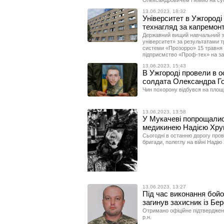
Олександровичем Немйо на сум
13.06.2023, 18:32
Університет в Ужгороді 
технагляд за капремонт
Державний вищий навчальний з
університет» за результатами т
системи «Прозорро» 15 травня 
підприємство «Проф-тех» на за
13.06.2023, 15:43
В Ужгороді провели в о
солдата Олександра Г
Чин похорону відбувся на площі
13.06.2023, 13:58
У Мукачеві попрощалися
медикинею Надією Хру
Сьогодні в останню дорогу про
бригади, полеглу на війні Надію 
13.06.2023, 13:27
Під час виконання бойо
загинув захисник із Бе
Отримано офіційне підтвердженн
р.н.