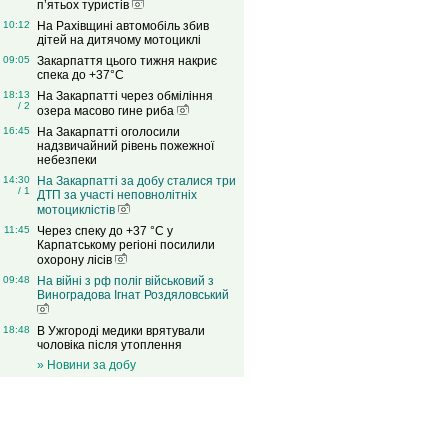
п’ятьох туристів
10:12
На Рахівщині автомобіль збив
дітей на дитячому мотоциклі
09:05
Закарпаття цього тижня накриє
спека до +37°C
18:13
На Закарпатті через обміління
/ 2
озера масово гине риба
16:45
На Закарпатті оголосили
надзвичайний рівень пожежної
небезпеки
14:30
На Закарпатті за добу сталися три
/ 1
ДТП за участі неповнолітніх
мотоциклістів
11:45
Через спеку до +37 °C у
Карпатському регіоні посилили
охорону лісів
09:48
На війні з рф поліг військовий з
Виноградова Ігнат Роздяловський
18:48
В Ужгороді медики врятували
чоловіка після утоплення
» Новини за добу