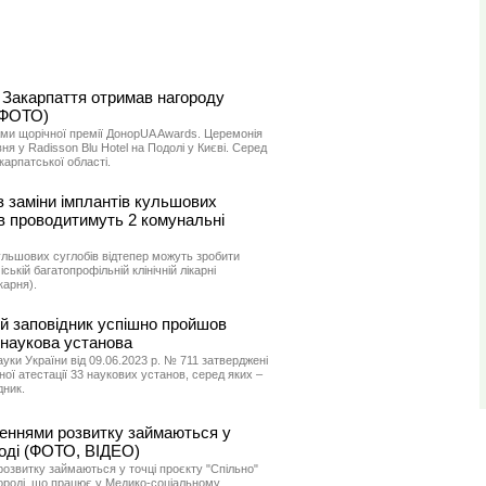
 Закарпаття отримав нагороду
(ФОТО)
ами щорічної премії ДонорUA Awards. Церемонія
я у Radisson Blu Hotel на Подолі у Києві. Серед
арпатської області.
з заміни імплантів кульшових
в проводитимуть 2 комунальні
ульшових суглобів відтепер можуть зробити
ькій багатопрофільній клінічній лікарні
карня).
й заповідник успішно пройшов
 наукова установа
ауки України від 09.06.2023 р. № 711 затверджені
ої атестації 33 наукових установ, серед яких –
дник.
шеннями розвитку займаються у
роді (ФОТО, ВІДЕО)
озвитку займаються у точці проєкту "Спільно"
роді, що працює у Медико-соціальному