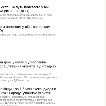
 останню путь полеглого у війні
ка (ФОТО, ВІДЕО)
омаді провели в останню дорогу воїна, який
країнський народ Петра Николайчука.
із полеглим у війні захиснком
О)
 попрощаються із загиблим захисником Василем
 за день уклали з улюбленим
блаштування укриттів в дитсадках
лоді та спорту Мукачівської міської ради 7
 Островка Михайло Михайлович про будівельні
альну суму 1,25 млн грн.
ачівщині за 1,5 млн екскандидат в
Слуги народу" улаштує укриття
та спорту Горондівської сільської ради
ької області за результатами закупівлі без
еми 16 травня уклав договір з ФОПом Сергієм