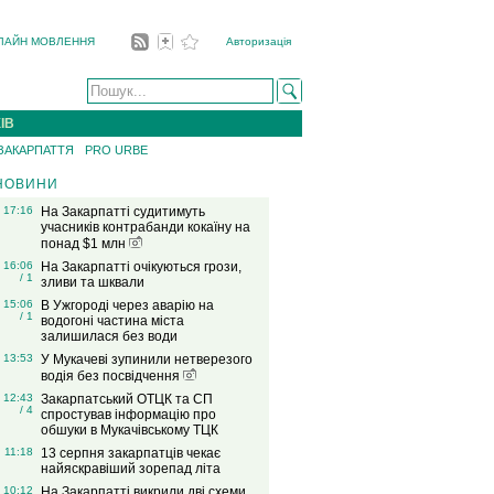
ЛАЙН МОВЛЕННЯ
Авторизація
ІВ
 ЗАКАРПАТТЯ
PRO URBE
НОВИНИ
17:16
На Закарпатті судитимуть
учасників контрабанди кокаїну на
понад $1 млн
16:06
На Закарпатті очікуються грози,
/ 1
зливи та шквали
15:06
В Ужгороді через аварію на
/ 1
водогоні частина міста
залишилася без води
13:53
У Мукачеві зупинили нетверезого
водія без посвідчення
12:43
Закарпатський ОТЦК та СП
/ 4
спростував інформацію про
обшуки в Мукачівському ТЦК
11:18
13 серпня закарпатців чекає
найяскравіший зорепад літа
10:12
На Закарпатті викрили дві схеми