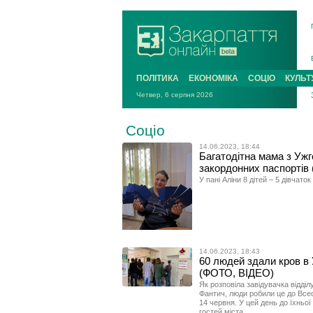
ПОЛІТИКА
ЕКОНОМІКА
СОЦІО
КУЛЬТ
Четвер, 6 серпня 2026
Соціо
14.06.2023, 18:44
Багатодітна мама з Уж
закордонних паспортів
У пані Аліни 8 дітей – 5 дівчаток
14.06.2023, 18:43
60 людей здали кров в 
(ФОТО, ВІДЕО)
Як розповіла завідувачка відді
Фантич, люди робили це до Всес
14 червня. У цей день до їхньої
гостей міста.