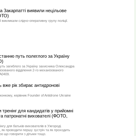
на Закарпатті виявили нецільове
ОТО)
 викликали слідчо-оперативну групу поліції.
станню путь полеглого за Україну
О)
уть загиблого за Україну захисника Олександра
ізованого відділення 2-го механізованого
А0409.
 вже рік збирає антидронові
конкому, керівник Founder of Antidrone Ukraine
 тренінг для кандидатів у прийомні
та патронатні вихователі (ФОТО,
нгу для батьків-вихователів в Ужгороді.
 як проводити першу зустріч та як проходить
про що говорити з дітьми тощо.