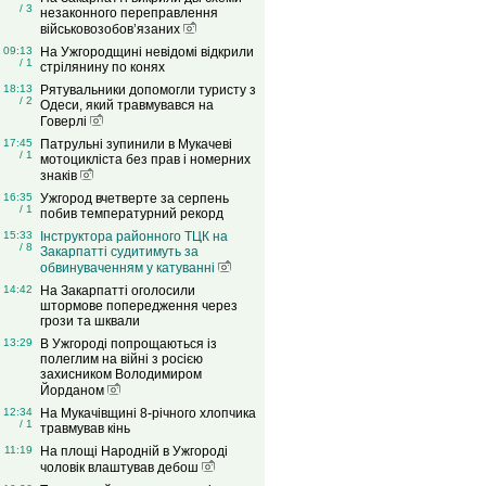
/ 3
незаконного переправлення
військовозобов’язаних
09:13
На Ужгородщині невідомі відкрили
/ 1
стрілянину по конях
18:13
Рятувальники допомогли туристу з
/ 2
Одеси, який травмувався на
Говерлі
17:45
Патрульні зупинили в Мукачеві
/ 1
мотоцикліста без прав і номерних
знаків
16:35
Ужгород вчетверте за серпень
/ 1
побив температурний рекорд
15:33
Інструктора районного ТЦК на
/ 8
Закарпатті судитимуть за
обвинуваченням у катуванні
14:42
На Закарпатті оголосили
штормове попередження через
грози та шквали
13:29
В Ужгороді попрощаються із
полеглим на війні з росією
захисником Володимиром
Йорданом
12:34
На Мукачівщині 8-річного хлопчика
/ 1
травмував кінь
11:19
На площі Народній в Ужгороді
чоловік влаштував дебош