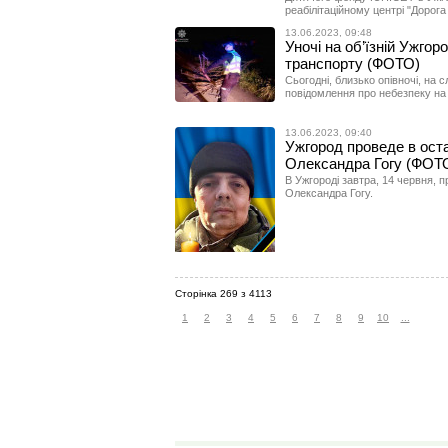
реабілітаційному центрі "Дорога
13.06.2023, 09:48
Уночі на об’їзній Ужго
транспорту (ФОТО)
Сьогодні, близько опівночі, на
повідомлення про небезпеку на д
13.06.2023, 09:40
Ужгород проведе в оста
Олександра Гогу (ФОТ
В Ужгороді завтра, 14 червня, 
Олександра Гогу.
Сторінка 269 з 4113
1
2
3
4
5
6
7
8
9
10
...