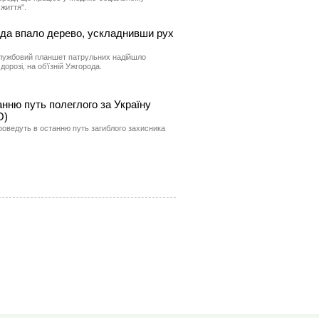
 життя".
рода впало дерево, ускладнивши рух
 службовий планшет патрульних надійшло
орозі, на об’їзній Ужгорода.
нню путь полеглого за Україну
О)
проведуть в останню путь загиблого захисника