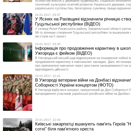
особистий внесок у державне будівництво, соціально-економічн
технічний, культурно-освітній розвиток Української держави, спр
українського суспільства, багаторічну сумлінну працю відзначен
24.01.2017, 03:37
У Ясінях на Рахівщині відзначили річницю ств
Гуцульської республіки (ВІДЕО)
У селищі Ясіня Рахівського району Закарпатської області урочи
98-ту річницю створення Гуцульської республіки та вшанували м
які стали на її захист.
24.01.2017, 03:30
Інформація про продовження карантину в школ
Ужгорода є фейком (ВІДЕО)
В Ужгородській міській раді відреагували на поширення хибної 
продовження карантину в навчальних закладах. Дані, які пошири
про припинення навчання через зростання захворюваності на гр
відповідають дійсності.
23.01.2017, 22:41
В Ужгороді ветерани війни на Донбасі відзначи
Соборності України концертом (ФОТО)
В Ужгороді відбулися концерт, приурочений до Дня Соборності У
нагородження учасників українсько-російської війни на Донбасі.
23.01.2017, 21:03
Київські закарпатці вшанують пам’ять Героїв "
сотні" біля пам'ятного хреста