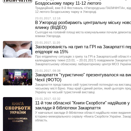
Боздоському парку 11-12 лютого
Традиційний, вже 8-й Фестиваль «Ужгородська ПАЛАЧІНТА», від
12 лютого Боздоському парку в Ужгороді.
23.01.2017, 12:16
В Ужгороді розбирають центральну міську ново
ялинку (ВІДЕО)
Сьогодні на головній площі міста комунальники почали демонта
ялинки Ужгорода.
23.01.2017, 11:20
Захворюваність на грип та ГРІ на Закарпатті п
епідпоріг на 15%
Про епідемічну ситуацію з грипу та ГРІ в Закарпатській області 
календарному тижні (13.01. – 20.01.2017) повідомили Закарпатт
Закарпатському обласному лабораторному центрі МОЗ України
23.01.2017, 09:38
Закарпаття "туристично" презентувалося на ви
Чехії (ФОТО)
Закарпаття представило свій туристичний потенціал на виставці
чеському місті Брно. Наш край єдиний регіон, який цьогоріч пр
Україну на чеській туристичній виставці.
23.01.2017, 02:32
11-й том обласної "Книги Скорботи" надійшов у
заклади й біб­ліотеки Закарпаття
У навчальні заклади й біб­ліотеки області надійшло нове видання
історико-меморіального серіалу «Книга Скорботи України. Зака
область.