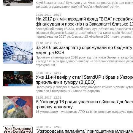
Клуб Закарпатської Культури у м. Києві запрошує усіх вас взят
заходах із вшанування пам’яті Героїв «Небесної сотні».
23.01.2017, 16:13
На 2017 рік міжнародний фонд "ВІЗА" передба
фінансування проектів на Закарпатті близько 1
Благодійний фонд «ВІЗА», який фінансує об’єкти на Закарпатті 
місцевих бюджетів Закарпатської області, а також країв Чеської
передбачає на 2017 рік близько 13 мільйонів 250 тисяч гривень.
23.01.2017, 15:15
За 2016 рік закарпатці спрямували до бюджету
млрд грн ЄСВ
Протягом січня-грудня 2016 року від платників Закарпаття до 
2 млрд 126 млн грн єдиного внеску на загальнообов’язкове дер
страхування.
23.01.2017, 14:17
Уже 11-ий вечір у стилі StandUP зібрав в Ужгор
прихильників гумору (ВІДЕО)
Цього разу у галереї «Ілько» захід об’єднав коміків з різних куто
приїхали стендапери зі Львова та Харкова.
23.01.2017, 12:51
В Ужгороді 16 родин учасників війни на Донбас
грошову допомогу
16 ужгородцям - учасникам АТО та їхнім родинам нададуть гро
23.01.2017, 12:42
"Ужгородська палачінта" пригощатиме млинцям