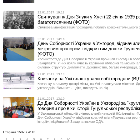
22.01.2017, 19:11
Святкування Дня Злуки у Хусті 22 січня 1939 р
багатотисячним (ФОТО)
Святкова маніфестація проходила поблизу греко-католицького с
22.01.2017, 13:16
День Соборності України в Ужгороді відзначили
метровим прапором і відкриттям дошки Груше
(ФОТО)
Урочистості до Дня Соборності України пройшли сьогодні в обл
Закарпаття. У них взяли участь керівники обласної та міської в
силових структур, дипломати, духовенство, багато ужгородців, 
21.01.2017, 13:14
Ковзанку на Ужі влаштували собі городяни (ВІ
Ковзанку в самому центрі міста, на Ужі, влаштували містяни. Д
ужгородців, більшість – діти, виходять на лід.
21.01.2017, 13:10
До Дня Соборності України в Ужгороді за "круг
говорили про віхи історії Гуцульської республі
У Закарпатській обласній універсальній науковій бібліотеці ім. 
Дня Соборності України відбувся круглий стіл «Гуцульська респу
історії», ініційований Закарпатською ОДА.
Сторінка 1537 з 4113
1
2
3
4
5
6
7
8
9
10
...