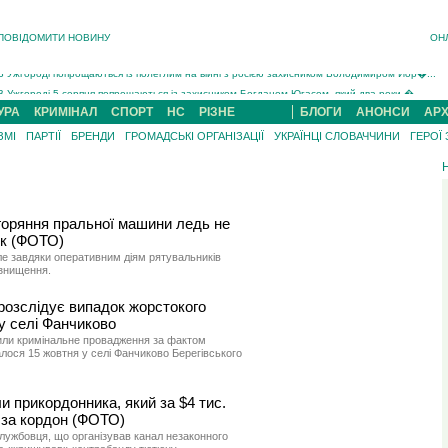
ПОВІДОМИТИ НОВИНУ
ОН
Інструктора районного ТЦК на Закарпатті судитимуть за обвинуваченням у катув...
В Ужгороді попрощаються із полеглим на війні з росією захисником Володимиром Йор�...
В Ужгороді 5 серпня попрощаються із захисником Богданом Югасом, який два роки �...
Підтвердили загибель захисника із Нанкова на Хустщині Юліана Гербея (ФОТО)[/gree...
УРА
КРИМІНАЛ
СПОРТ
НС
РІЗНЕ
БЛОГИ
АНОНСИ
АРХ
На війні з рф поліг військовий з Виноградова Ігнат Роздяловський (ФОТО)...
ЗМІ
ПАРТІЇ
БРЕНДИ
ГРОМАДСЬКІ ОРГАНІЗАЦІЇ
УКРАЇНЦІ СЛОВАЧЧИНИ
ГЕРОЇ
На Хустщині внаслідок ДТП за участі трьох авто постраждали 13 людей (ФОТО)...
Інструктора районного ТЦК на Закарпатті судитимуть за обвинувачен...
горяння пральної машини ледь не
ок (ФОТО)
ле завдяки оперативним діям рятувальників
 знищення.
 розслідує випадок жорстокого
у селі Фанчиково
рили кримінальне провадження за фактом
лося 15 жовтня у селі Фанчиково Берегівського
и прикордонника, який за $4 тис.
 за кордон (ФОТО)
лужбовця, що організував канал незаконного