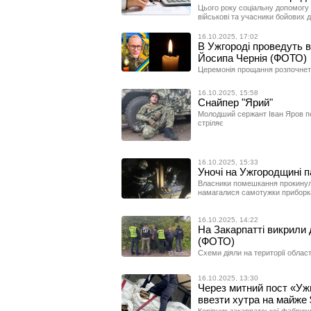
Цього року соціальну допомогу 
військові та учасники бойових д
16.10.2025, 17:02
В Ужгороді проведуть в
Йосипа Чернія (ФОТО)
Церемонія прощання розпочнеть
16.10.2025, 15:58
Снайпер "Ярий"
Молодший сержант Іван Яров пер
стріляє
16.10.2025, 15:33
Уночі на Ужгородщині 
Власники помешкання прокинули
намагалися самотужки приборка
16.10.2025, 14:22
На Закарпатті викрили д
(ФОТО)
Схеми діяли на території області
16.10.2025, 13:30
Через митний пост «Уж
ввезти хутра на майже