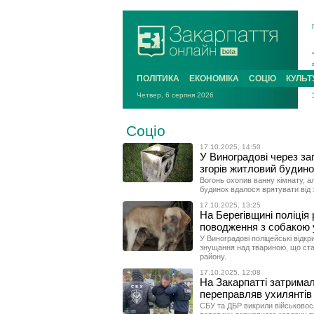
ПОЛІТИКА
ЕКОНОМІКА
СОЦІО
КУЛЬТ
Четвер, 6 серпня 2026
Соціо
17.10.2025, 14:50
У Виноградові через за
згорів житловий будин
Вогонь охопив ванну кімнату, а
будинок вдалося врятувати від
17.10.2025, 13:25
На Берегівщині поліція
поводження з собакою 
У Виноградові поліцейські відк
знущання над твариною, що ста
району.
17.10.2025, 12:08
На Закарпатті затримал
переправляв ухилянтів
СБУ та ДБР викрили військовос