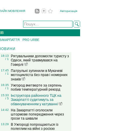
ЛАЙН МОВЛЕННЯ
Авторизація
ІВ
 ЗАКАРПАТТЯ
PRO URBE
НОВИНИ
18:13
Рятувальники допомогли туристу з
/ 1
Одеси, який травмувався на
Говерлі
17:45
Патрульні зупинили в Мукачеві
/ 1
мотоцикліста без прав і номерних
знаків
16:35
Ужгород вчетверте за серпень
/ 1
побив температурний рекорд
15:33
Інструктора районного ТЦК на
/ 5
Закарпатті судитимуть за
обвинуваченням у катуванні
14:42
На Закарпатті оголосили
штормове попередження через
грози та шквали
13:29
В Ужгороді попрощаються із
полеглим на війні з росією