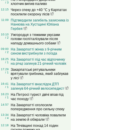
/ 3
хлопчик випив паливо
12:15
Через спеку до +40 °C у Карпатах
посилили охорону лісів
11:09
Підтвердили загибель захисника із
Нанкова на Хустщині Юліана
Гербея
10:10
Ужгородця з тяжкими укусами
/ 2
голови госпіталізували після
нападу домашнього собаки
09:00
На Закарпатті жінка з 9-річним
/ 2
сином вистрибнули з поїзда
18:25
На Закарпатті під час відпочинку
/ 1
на річці загинув 21-річний чоловік
17:29
Закарпатські рятувальники
/ 1
врятували грибника, який заблукав
у лісі
16:41
На Закарпатті внаслідок ДТП
/ 1
загинув 64-річний велосипедист
16:23
На Петросі турист двічі впав під
/ 1
час походу
14:57
На Закарпатті оголосили
попередження про сильну спеку
13:34
На Закарпатті чоловіка повалили
/ 4
на землю й обікрали
12:18
На Тячівщині понад 14 годин
гасили пожежу на