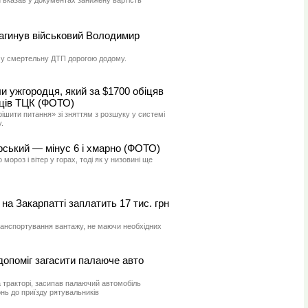
 вказав у документах занижену вартість
загинув військовий Володимир
 у смертельну ДТП дорогою додому.
и ужгородця, який за $1700 обіцяв
ців ТЦК (ФОТО)
ішити питання» зі зняттям з розшуку у системі
.
ірський — мінус 6 і хмарно (ФОТО)
ороз і вітер у горах, тоді як у низовині ще
на Закарпатті заплатить 17 тис. грн
анспортування вантажу, не маючи необхідних
допоміг загасити палаюче авто
а тракторі, засипав палаючий автомобіль
онь до приїзду рятувальників