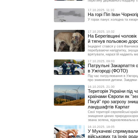
перетину державного кордону т
17.10.2025, 11:10
На горі Піп Іван Чорно
У горах панує холодна та хмарн
17.10.2025, 10:32
На Берегівщині чоловік
й тягнув польовою дор
Інцидент стався у селі Фанчико
перебуваючи напідпитку, знущав
врятувати, наразі їй надають м
17.10.2025, 09:03
Патрульні Закарпаття 
в Ужгороді (ФОТО)
Під час патрулювання в Ужгород
про зникнення дитини. Завдяки
16.10.2025, 21:30
Територія України під 
країнами Європи як "зе
Пікуй" про загрозу зни
ландшафтів Карпат
Свої території європейські краї
знищення цінних природоохорон
звана зелена, відновлювальна 
16.10.2025, 18:05
У Мукачеві спрямували
військових та їхніх род