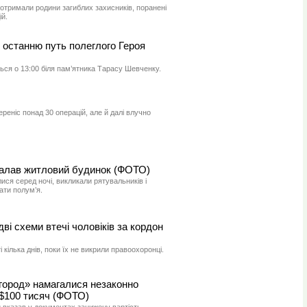
отримали родини загиблих захисників, поранені
ій.
 останню путь полеглого Героя
ся о 13:00 біля пам’ятника Тарасу Шевченку.
еніс понад 30 операцій, але й далі влучно
палав житловий будинок (ФОТО)
ся серед ночі, викликали рятувальників і
ти полум’я.
ві схеми втечі чоловіків за кордон
 кілька днів, поки їх не викрили правоохоронці.
город» намагалися незаконно
 $100 тисяч (ФОТО)