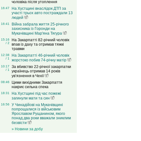
чоловіка після утоплення
16:47
На Хустщині внаслідок ДТП за
участі трьох авто постраждали 13
людей
16:41
Війна забрала життя 25-річного
захисника із Горонди на
Мукачівщині Мар'яна Тягура
15:16
На Закарпатті 82-річний чоловік
/ 2
впав із даху та отримав тяжкі
травми
12:38
На Закарпатті 46-річний чоловік
/ 1
жорстоко побив 74-річну матір
10:17
За вбивство 22-річної закарпатки
/ 1
українець отримав 14 років
ув’язнення в Чехії
08:46
Цими вихідними Закарпаття
накриє сильна спека
18:31
На Хустщині під час пожежі
загинули мати та син
16:56
У Чинадійові на Мукачівщині
попрощалися із військовим
Ярославом Рущанином, якого
понад два роки вважали зниклим
безвісти
» Новини за добу