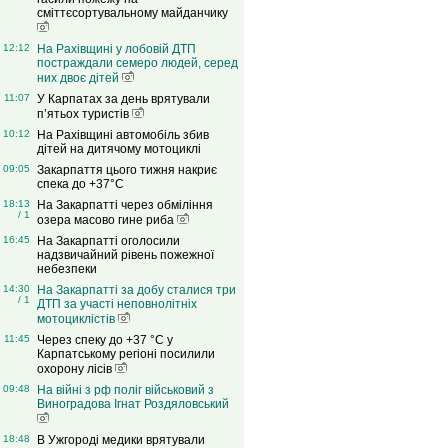
сміттєсортувальному майданчику
12:12
На Рахівщині у лобовій ДТП
постраждали семеро людей, серед
них двоє дітей
11:07
У Карпатах за день врятували
п’ятьох туристів
10:12
На Рахівщині автомобіль збив
дітей на дитячому мотоциклі
09:05
Закарпаття цього тижня накриє
спека до +37°C
18:13
На Закарпатті через обміління
/ 1
озера масово гине риба
16:45
На Закарпатті оголосили
надзвичайний рівень пожежної
небезпеки
14:30
На Закарпатті за добу сталися три
/ 1
ДТП за участі неповнолітніх
мотоциклістів
11:45
Через спеку до +37 °C у
Карпатському регіоні посилили
охорону лісів
09:48
На війні з рф поліг військовий з
Виноградова Ігнат Роздяловський
18:48
В Ужгороді медики врятували