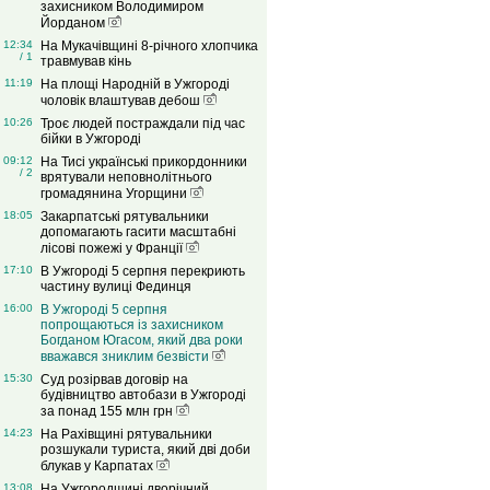
захисником Володимиром
Йорданом
12:34
На Мукачівщині 8-річного хлопчика
/ 1
травмував кінь
11:19
На площі Народній в Ужгороді
чоловік влаштував дебош
10:26
Троє людей постраждали під час
бійки в Ужгороді
09:12
На Тисі українські прикордонники
/ 2
врятували неповнолітнього
громадянина Угорщини
18:05
Закарпатські рятувальники
допомагають гасити масштабні
лісові пожежі у Франції
17:10
В Ужгороді 5 серпня перекриють
частину вулиці Фединця
16:00
В Ужгороді 5 серпня
попрощаються із захисником
Богданом Югасом, який два роки
вважався зниклим безвісти
15:30
Суд розірвав договір на
будівництво автобази в Ужгороді
за понад 155 млн грн
14:23
На Рахівщині рятувальники
розшукали туриста, який дві доби
блукав у Карпатах
13:08
На Ужгородщині дворічний