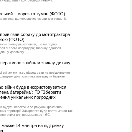
а «кришував» контрабанду тютюну.
гірський – мороз та туман (ФОТО)
а погода, що ускладнює умови для туристів.
 прив’язав собаку до мототрактора
огою (ФОТО)
во — очевидці розповіли, що господар,
ся зі свого лабрадора; тварину вдалося
едичну допомогу.
оперативно знайшли зниклу дитину
і екіпаж миттєво відреагував на повідомлення
 швидким діям хлопчика повернули батькам.
час війни буде використовуватися
лена батарейка": ГО "Зберегти
щення унікальних природних
ни будуть берегти, а за рахунок фактично
них територій Закарпаття буде постачатися так
енергетика для промисловості ЄС.
 майже 14 млн грн на підтримку
ин