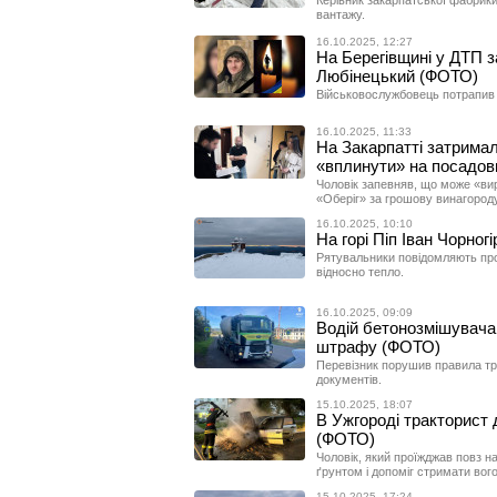
Керівник закарпатської фабрики
вантажу.
16.10.2025, 12:27
На Берегівщині у ДТП 
Любінецький (ФОТО)
Військовослужбовець потрапив
16.10.2025, 11:33
На Закарпатті затримал
«вплинути» на посадов
Чоловік запевняв, що може «вир
«Оберіг» за грошову винагороду
16.10.2025, 10:10
На горі Піп Іван Чорног
Рятувальники повідомляють про м
відносно тепло.
16.10.2025, 09:09
Водій бетонозмішувача 
штрафу (ФОТО)
Перевізник порушив правила тр
документів.
15.10.2025, 18:07
В Ужгороді тракторист 
(ФОТО)
Чоловік, який проїжджав повз н
ґрунтом і допоміг стримати вог
15.10.2025, 17:24