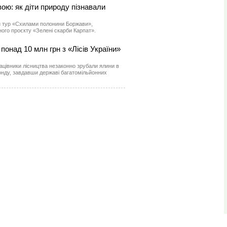
ю: як діти природу пізнавали
й тур «Схилами полонини Боржави»,
ного проєкту «Зелені скарби Карпат».
понад 10 млн грн з «Лісів України»
ацівники лісництва незаконно зрубали ялини в
нду, завдавши державі багатомільйонних