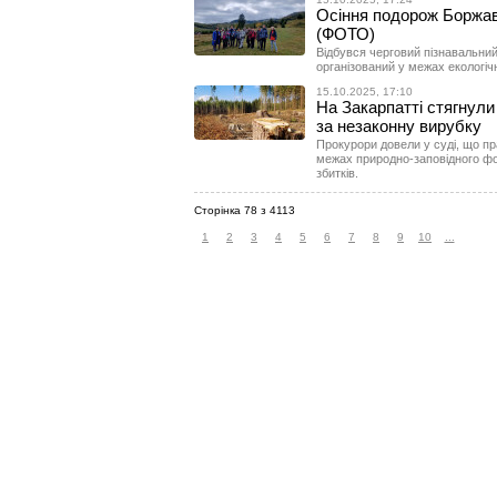
Осіння подорож Боржаво
(ФОТО)
Відбувся черговий пізнавальни
організований у межах екологіч
15.10.2025, 17:10
На Закарпатті стягнули 
за незаконну вирубку
Прокурори довели у суді, що пр
межах природно-заповідного фо
збитків.
Сторінка 78 з 4113
1
2
3
4
5
6
7
8
9
10
...