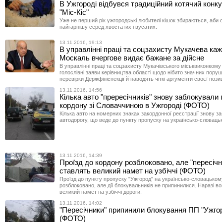
В Ужгороді відбувся традиційний котячий конк
"Міс-Кіс"
Уже не перший рік ужгородські любителі кішок збираються, аби 
найгарнішу серед хвостатих і вусатих.
13.11.2016, 19:13
В управлінні праці та соцзахисту Мукачева каж
Москаль вчергове видає бажане за дійсне
В управлінні праці та соцзахисту Мукачівського міськвиконком
голослівні заяви керівництва області щодо нібито значних поруш
перевірки Держфініспекції й наводять чіткі аргументи своєї позиц
13.11.2016, 14:56
Кілька авто "прересічників" знову заблокували п
кордону зі Словаччиною в Ужгороді (ФОТО)
Кілька авто на номерних знаках закордонної реєстрації знову з
автодорогу, що веде до пункту пропуску на українсько-словаць
13.11.2016, 14:39
Проїзд до кордону розблоковано, але "пересічн
ставлять великий намет на узбіччі (ФОТО)
Проїзд до пункту пропуску "Ужгород" на українсько-словацькому
розблоковано, але дії блокувальників не припинилися. Наразі в
великий намет на узбіччі дороги.
13.11.2016, 14:02
"Пересічники" припинили блокування ПП "Ужго
(ФОТО)