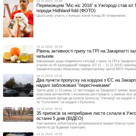
14.11.2016, 10:46
Переможцем "Міс-кіс 2016" в Ужгороді став кіт
породи Hidhland-fold (ФОТО)
Цього року участь у конкурс взяли понад 30 чотирилапих.
14.11.2016, 10:43
Рівень активності грипу та ГРІ на Закарпатті з
низьким
Інформацію щодо епідемічної ситуації з грипу та ГРІ в Закарпатс
станом на 45 календарний тиждень (07.11. – 11.11.2016) оприлю
Закарпатському обласному лабораторному центрі МОЗ України
14.11.2016, 10:01
Два пункти пропуску на кордоні з ЄС на Закарп
надалі заблоковані "пересічниками"
Третю добу (з 10 ранку 12 листопада) на Закарпатті триває акці
власників автомобілів з іноземною реєстрацією, у рамках якої а
заблокували під′їзди до пунктів пропуску “Ужгород” на кордоні 
та “Солотвино” на кордоні з Румунією.
14.11.2016, 09:31
35 приписів за неприбране листя склали в Ужго
останні 5 днів (ВІДЕО)
Такі приписи зобов’язують дотримуватися правил благоустрою 
прилеглу до будинків територію.
13.11.2016, 19:58