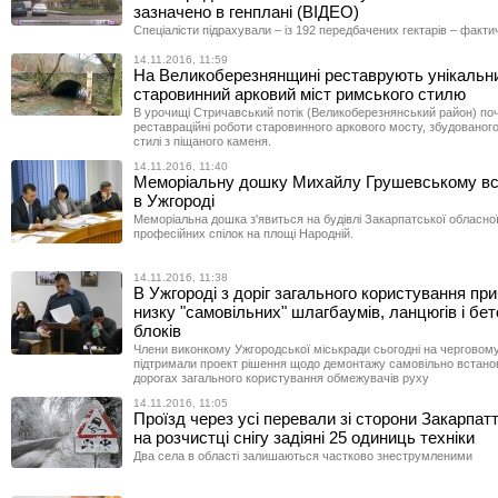
зазначено в генплані (ВІДЕО)
Спеціалісти підрахували – із 192 передбачених гектарів – факти
14.11.2016, 11:59
На Великоберезнянщині реставрують унікальн
старовинний арковий міст римського стилю
В урочищі Стричавський потік (Великоберезнянський район) по
реставраційні роботи старовинного аркового мосту, збудованог
стилі з піщаного каменя.
14.11.2016, 11:40
Меморіальну дошку Михайлу Грушевському вс
в Ужгороді
Меморіальна дошка з'явиться на будівлі Закарпатської обласно
професійних спілок на площі Народній.
14.11.2016, 11:38
В Ужгороді з доріг загального користування пр
низку "самовільних" шлагбаумів, ланцюгів і бе
блоків
Члени виконкому Ужгородської міськради сьогодні на черговому
підтримали проект рішення щодо демонтажу самовільно встано
дорогах загального користування обмежувачів руху
14.11.2016, 11:05
Проїзд через усі перевали зі сторони Закарпатт
на розчистці снігу задіяні 25 одиниць техніки
Два села в області залишаються частково знеструмленими