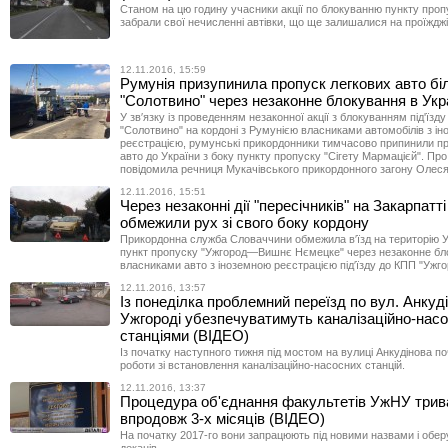
Станом на цю годину учасники акції по блокуванню пункту проп
забрали свої нечисленні автівки, що ще залишалися на проїжджі
12.11.2016, 15:59
Румунія призупинила пропуск легкових авто б
"Солотвино" через незаконне блокування в Укра
У зв′язку із проведенням незаконної акції з блокуванням під'їзд
"Солотвино" на кордоні з Румунією власниками автомобілів з і
реєстрацією, румунські прикордонники тимчасово припинили п
авто до України з боку пункту пропуску "Сігету Мармацієй". Пр
повідомила речниця Мукачівського прикордонного загону Олес
12.11.2016, 15:51
Через незаконні дії "пересічників" на Закарпатт
обмежили рух зі свого боку кордону
Прикордонна служба Словаччини обмежила в′їзд на територію У
пункт пропуску "Ужгород—Вишнє Нємецке" через незаконне бл
власниками авто з іноземною реєстрацією під′їзду до КПП "Ужго
12.11.2016, 13:57
Із понеділка проблемний переїзд по вул. Анкуд
Ужгороді убезпечуватимуть каналізаційно-нас
станціями (ВІДЕО)
Із початку наступного тижня під мостом на вулиці Анкудінова п
роботи зі встановлення каналізаційно-насосних станцій.
12.11.2016, 13:37
Процедура об'єднання факультетів УжНУ трив
впродовж 3-х місяців (ВІДЕО)
На початку 2017-го вони запрацюють під новими назвами і обер