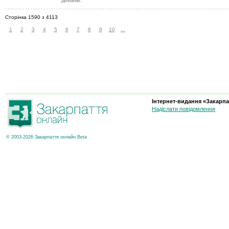
деканів.
Сторінка 1590 з 4113
1
2
3
4
5
6
7
8
9
10
...
Інтернет-видання «Закарпа
Надіслати повідомлення
© 2003-2026 Закарпаття онлайн Beta