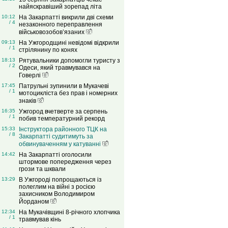
найяскравіший зорепад літа
10:12
На Закарпатті викрили дві схеми
/ 4
незаконного переправлення
військовозобов’язаних
09:13
На Ужгородщині невідомі відкрили
/ 1
стрілянину по конях
18:13
Рятувальники допомогли туристу з
/ 2
Одеси, який травмувався на
Говерлі
17:45
Патрульні зупинили в Мукачеві
/ 1
мотоцикліста без прав і номерних
знаків
16:35
Ужгород вчетверте за серпень
/ 1
побив температурний рекорд
15:33
Інструктора районного ТЦК на
/ 8
Закарпатті судитимуть за
обвинуваченням у катуванні
14:42
На Закарпатті оголосили
штормове попередження через
грози та шквали
13:29
В Ужгороді попрощаються із
полеглим на війні з росією
захисником Володимиром
Йорданом
12:34
На Мукачівщині 8-річного хлопчика
/ 1
травмував кінь