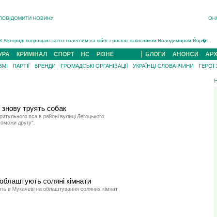
ПОВІДОМИТИ НОВИНУ
ОН
Інструктора районного ТЦК на Закарпатті судитимуть за обвинуваченням у катув...
В Ужгороді попрощаються із полеглим на війні з росією захисником Володимиром Йор�...
В Ужгороді 5 серпня попрощаються із захисником Богданом Югасом, який два роки �...
УРА
КРИМІНАЛ
СПОРТ
НС
РІЗНЕ
БЛОГИ
АНОНСИ
АРХ
Підтвердили загибель захисника із Нанкова на Хустщині Юліана Гербея (ФОТО)[/gree...
ЗМІ
ПАРТІЇ
БРЕНДИ
ГРОМАДСЬКІ ОРГАНІЗАЦІЇ
УКРАЇНЦІ СЛОВАЧЧИНИ
ГЕРОЇ
На війні з рф поліг військовий з Виноградова Ігнат Роздяловський (ФОТО)...
На Хустщині внаслідок ДТП за участі трьох авто постраждали 13 людей (ФОТО)...
Інструктора районного ТЦК на Закарпатті судитимуть за обвинувачен...
знову труять собак
ритульного пса в районі вулиці Легоцького
поможи другу".
облаштують соляні кімнати
ять в Мукачеві на облаштування соляних кімнат