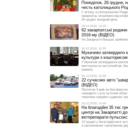
Понеділок, 26 грудня, 
честь католицького Різ
У зв’язку зі святкуванням Різд
закарпатці, незалежно від конф
26 грудня, вихідний день.
16.12.2016, 12:29
62 закарпатські родин
2016-му (ВІДЕО)
На Закарпатті більшає прийомн
16.12.2016, 11:55
Мукачево затвердило к
культури з кошторисом 
У Мукачеві затверджено комплек
мистецтва на наступний рік. Бю
гривень.
16.12.2016, 11:38
22 сучасних авто "швид
(ВІДЕО)
Протягом 4 днів на базі факуль
«швидкої» з усіх куточків облас
тематики серцево-судинних за
16.12.2016, 10:40
На благодійні 35 тис г
центрі на Закарпатті д
ветпрепарати пульсок
13 грудня у Києві відбулася з
зі засновником і креативним д