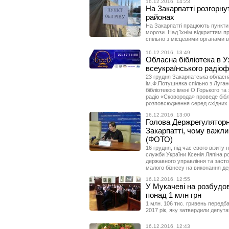
16.12.2016, 14:23
На Закарпатті розгорнут
районах
На Закарпатті працюють пункти 
морози. Над їхнім відкриттям 
спільно з місцевими органами в
16.12.2016, 13:49
Обласна бібліотека в У
всеукраїнського радіоф
23 грудня Закарпатська обласна
ім.Ф.Потушняка спільно з Луга
бібліотекою імені О.Горького та
радіо «Сковорода» проведе біб
розповсюдження серед східних р
16.12.2016, 13:00
Голова Держрегуляторн
Закарпатті, чому важли
(ФОТО)
16 грудня, під час свого візиту
служби України Ксенія Ляпіна ро
державного управління та заст
малого бізнесу на виконання де
16.12.2016, 12:55
У Мукачеві на розбудов
понад 1 млн грн
1 млн. 106 тис. гривень передб
2017 рік, яку затвердили депута
16.12.2016, 12:43