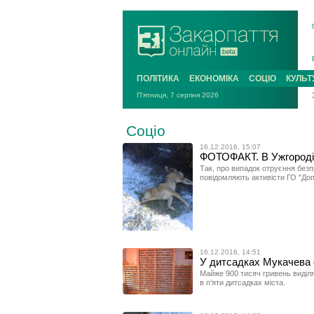
ПОЛІТИКА
ЕКОНОМІКА
СОЦІО
КУЛЬТ
П'ятниця, 7 серпня 2026
Соціо
16.12.2016, 15:07
ФОТОФАКТ. В Ужгороді 
Так, про випадок отруєння безп
повідомляють активісти ГО "До
16.12.2016, 14:51
У дитсадках Мукачева 
Майже 900 тисяч гривень виділ
в п’яти дитсадках міста.