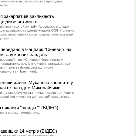
упником міністра екології та природних
ькою.
я закарпатців закликають
ди дитячого життя
ай кров- врятуй життя!», Асоціацією молодих
кою асоціацією студентів-медиків-УЖНУ спільно
цією переливання крові проводитиметься акція
дитини!».
 передано в Нацпарк "Синевир" на
ння службових завдань
природний парк «Синевир» бере участь у
 Карпатських пралісів», який впроваджується
ни птахів за фінансової підтримки
товариства (Німеччина).
ральній ялинці Мукачева запалять у
ая і з парадом Миколайчиків
 міста запрошуємо стати учасниками святкового
новорічної ялинки на центральній площі міста.
 виклики "швидкої" (ВІДЕО)
через високу температуру.
заввишки 14 метрів (ВІДЕО)