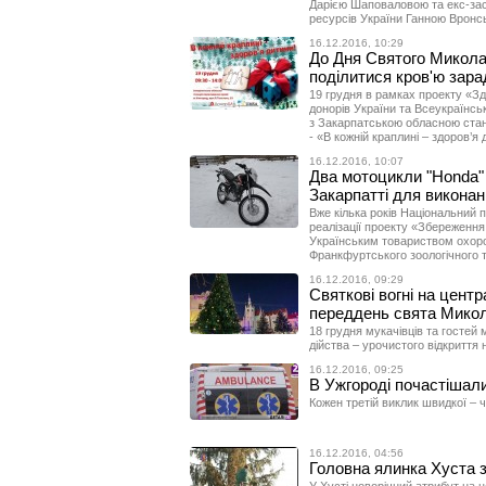
Дарією Шаповаловою та екс-заст
ресурсів України Ганною Вронс
16.12.2016, 10:29
До Дня Святого Микола
поділитися кров'ю зара
19 грудня в рамках проекту «Зд
донорів України та Всеукраїнсь
з Закарпатською обласною стан
- «В кожній краплині – здоров’я 
16.12.2016, 10:07
Два мотоцикли "Honda"
Закарпатті для викона
Вже кілька років Національний 
реалізації проекту «Збереження
Українським товариством охоро
Франкфуртського зоологічного 
16.12.2016, 09:29
Святкові вогні на цент
переддень свята Микол
18 грудня мукачівців та гостей
дійства – урочистого відкриття 
16.12.2016, 09:25
В Ужгороді почастішали
Кожен третій виклик швидкої – 
16.12.2016, 04:56
Головна ялинка Хуста 