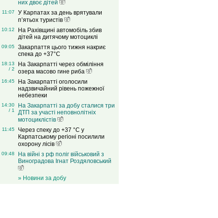
них двоє дітей
11:07
У Карпатах за день врятували
п’ятьох туристів
10:12
На Рахівщині автомобіль збив
дітей на дитячому мотоциклі
09:05
Закарпаття цього тижня накриє
спека до +37°C
18:13
На Закарпатті через обміління
/ 2
озера масово гине риба
16:45
На Закарпатті оголосили
надзвичайний рівень пожежної
небезпеки
14:30
На Закарпатті за добу сталися три
/ 1
ДТП за участі неповнолітніх
мотоциклістів
11:45
Через спеку до +37 °C у
Карпатському регіоні посилили
охорону лісів
09:48
На війні з рф поліг військовий з
Виноградова Ігнат Роздяловський
» Новини за добу