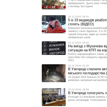
У Хусті новорічний атрибут на 
прикрашають. Цього року головн
з околиць Хустщини.
16.12.2016, 04:51
5 із 19 ведмедів реабіл
сплять (ВІДЕО)
Клишоногі мешканці реабілітаці
зимівлі у своїх барлогах. 5 із 1
гарний показник, адже це означ
напіввільних умов.
16.12.2016, 03:42
На виїзді з Мукачева в
ситуацію на КПП на кор
Роботу інформаційного табло, щ
трасі Київ-Чоп планують віднов
2012.
16.12.2016, 01:26
В Ужгороді спалили авт
міського господарства
15 грудня 2016 близько 22:40 го
виявлено загоряння автомобіля
15.12.2016, 18:59
В Ужгороді голосують 
Розподіл 3,5 мільйонів гривень 
руках ужгородців. Голосування 