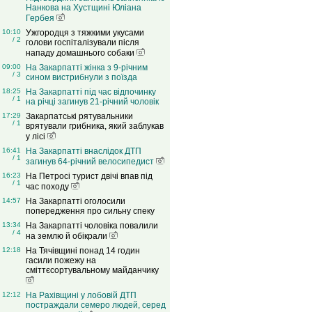
Нанкова на Хустщині Юліана
Гербея
10:10
Ужгородця з тяжкими укусами
/ 2
голови госпіталізували після
нападу домашнього собаки
09:00
На Закарпатті жінка з 9-річним
/ 3
сином вистрибнули з поїзда
18:25
На Закарпатті під час відпочинку
/ 1
на річці загинув 21-річний чоловік
17:29
Закарпатські рятувальники
/ 1
врятували грибника, який заблукав
у лісі
16:41
На Закарпатті внаслідок ДТП
/ 1
загинув 64-річний велосипедист
16:23
На Петросі турист двічі впав під
/ 1
час походу
14:57
На Закарпатті оголосили
попередження про сильну спеку
13:34
На Закарпатті чоловіка повалили
/ 4
на землю й обікрали
12:18
На Тячівщині понад 14 годин
гасили пожежу на
сміттєсортувальному майданчику
12:12
На Рахівщині у лобовій ДТП
постраждали семеро людей, серед