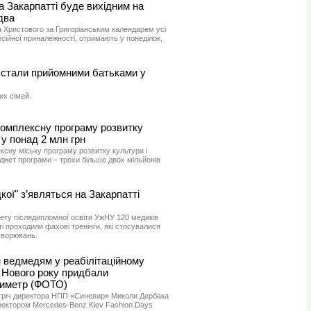
на Закарпатті буде вихідним на
два
ва Христового за Григоріанським календарем усі
есійної приналежності, отримають у понеділок,
и стали прийомними батьками у
их сімей.
омплексну програму розвитку
у понад 2 млн грн
сну міську програму розвитку культури і
джет програми – трохи більше двох мільйонів
кої" з’являться на Закарпатті
тету післядипломної освіти УжНУ 120 медиків
ті проходили фахові тренінги, які стосувалися
хворювань.
рн ведмедям у реабілітаційному
о Нового року придбали
симетр (ФОТО)
устріч директора НПП «Синевир» Миколи Дербака
иректором Mercedes-Benz Kiev Fashion Days