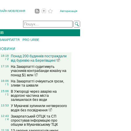
ЛАЙН МОВЛЕННЯ
Авторизація
ІВ
 ЗАКАРПАТТЯ
PRO URBE
НОВИНИ
18:18
Понад 200 будинків постраждали
/ 2
від буревію на Берегівщині
17:16
На Закарпатті судитимуть
учасників контрабанди кокаїну на
понад $1 млн
16:06
На Закарпатті очікуються грози,
/ 1
зливи та шквали
15:06
В Ужгороді через аварію на
/ 1
водогоні частина міста
залишилася без води
13:53
У Мукачеві зупинили нетверезого
водія без посвідчення
12:43
Закарпатський ОТЦК та СП
/ 4
спростував інформацію про
обшуки в Мукачівському ТЦК
11:18
13 серпня закарпатців чекає