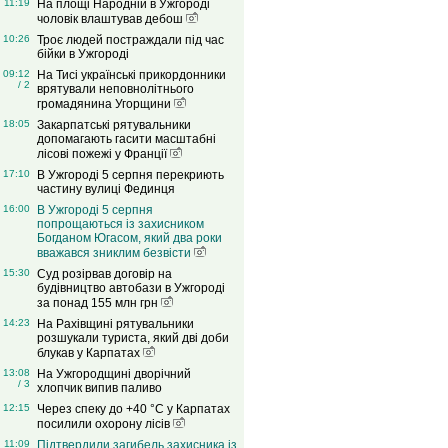
11:19
На площі Народній в Ужгороді
чоловік влаштував дебош
10:26
Троє людей постраждали під час
бійки в Ужгороді
09:12
На Тисі українські прикордонники
/ 2
врятували неповнолітнього
громадянина Угорщини
18:05
Закарпатські рятувальники
допомагають гасити масштабні
лісові пожежі у Франції
17:10
В Ужгороді 5 серпня перекриють
частину вулиці Фединця
16:00
В Ужгороді 5 серпня
попрощаються із захисником
Богданом Югасом, який два роки
вважався зниклим безвісти
15:30
Суд розірвав договір на
будівництво автобази в Ужгороді
за понад 155 млн грн
14:23
На Рахівщині рятувальники
розшукали туриста, який дві доби
блукав у Карпатах
13:08
На Ужгородщині дворічний
/ 3
хлопчик випив паливо
12:15
Через спеку до +40 °C у Карпатах
посилили охорону лісів
11:09
Підтвердили загибель захисника із