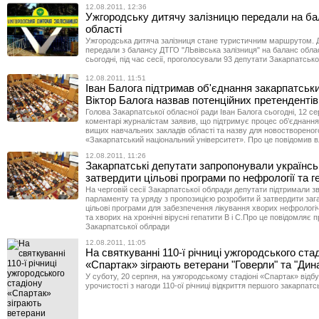
12.08.2011, 12:36
Ужгородську дитячу залізницю передали на б
області
Ужгородська дитяча залізниця стане туристичним маршрутом. Д
передали з балансу ДТГО "ЛЬвівська залізниця" на баланс облас
сьогодні, під час сесії, проголосували 93 депутати Закарпатсько
12.08.2011, 11:51
Іван Балога підтримав об'єднання закарпатськи
Віктор Балога назвав потенційних претендентів
Голова Закарпатської обласної ради Іван Балога сьогодні, 12 се
коментарі журналістам заявив, що підтримує процес об’єднанн
вищих навчальних закладів області та назву для новостворено
«Закарпатський національний університет». Про це повідомив в
12.08.2011, 11:26
Закарпатські депутати запропонували українськ
затвердити цільові програми по нефрології та г
На черговій сесії Закарпатської облради депутати підтримали з
парламенту та уряду з пропозицією розробити й затвердити заг
цільові програми для забезпечення лікування хворих нефрологі
та хворих на хронічні вірусні гепатити В і С.Про це повідомляє 
Закарпатської облради
12.08.2011, 11:05
На святкуванні 110-ї річниці ужгородського ста
«Спартак» зіграють ветерани "Говерли" та "Дин
У суботу, 20 серпня, на ужгородському стадіоні «Спартак» відб
урочистості з нагоди 110-ої річниці відкриття першого закарпатс