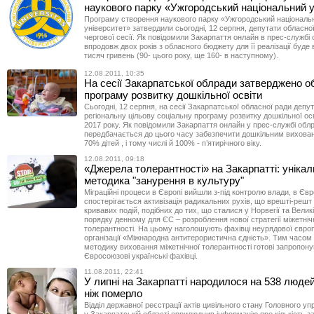
наукового парку «Ужгородський національний у
Програму створення наукового парку «Ужгородський національ
університет» затвердили сьогодні, 12 серпня, депутати обласної
чергової сесії. Як повідомили Закарпаття онлайн в прес-службі 
впродовж двох років з обласного бюджету для її реалізації буде 
тисяч гривень (90- цього року, ще 160- в наступному).
12.08.2011, 10:35
На сесії Закарпатської облради затверджено о
програму розвитку дошкільної освіти
Сьогодні, 12 серпня, на сесії Закарпатської обласної ради депу
регіональну цільову соціальну програму розвитку дошкільної осв
2017 року. Як повідомили Закарпаття онлайн у прес-службі обл
передбачається до цього часу забезпечити дошкільним вихов
70% дітей , і тому числі й 100% - п’ятирічного віку.
12.08.2011, 09:18
«Джерела толерантності» на Закарпатті: уніка
методика "занурення в культуру"
Міграційні процеси в Європі вийшли з-під контролю влади, в Єв
спостерігається активізація радикальних рухів, що врешті-решт
кривавих подій, подібних до тих, що сталися у Норвегії та Великі
порядку денному для ЄС – розроблення нової стратегії міжетніч
толерантності. На цьому наголошують фахівці неурядової євро
організації «Міжнародна антитерористична єдність». Тим часом
методику виховання міжетнічної толерантності готові запропон
Євросоюзові українські фахівці.
11.08.2011, 22:41
У липні на Закарпатті народилося на 538 люде
ніж померло
Відділ державної реєстрації актів цивільного стану Головного уп