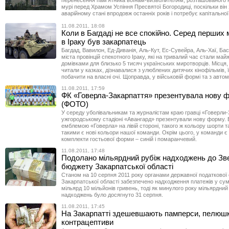
перенесення пам’ятника воїнам-визволителям, розташованого 
мурі перед Храмом Успіння Пресвятої Богородиці, поскільки він
аварійному стані впродовж останніх років і потребує капітальної
11.08.2011, 18:08
Коли в Багдаді не все спокійно. Серед перших 
в Іраку був закарпатець
Багдад, Вавилон, Ед-Диванія, Аль-Кут, Ес-Сувейра, Аль-Хаї, Бас
міста провінцій спекотного Іраку, які на тривалий час стали май
домівками для близько 5 тисяч українських миротворців. Місця, 
читали у казках, дізнавалися з улюблених дитячих кінофільмів,
побачити на власні очі. Щоправда, у військовій формі та з авто
11.08.2011, 17:59
ФК «Говерла-Закарпаття» презентувала нову 
(ФОТО)
У середу уболівальникам та журналістам краю гравці «Говерли
ужгородському стадіоні «Авангард» презентували нову форму. Б
емблемою «Говерла» на лівій стороні, такого ж кольору шорти та
такими є нові кольори нашої команди. Окрім цього, у команди є
комплекти гостьової форми – синій і помаранчевий.
11.08.2011, 17:48
Подолано мільярдний рубіж надходжень до Зв
бюджету Закарпатської області
Станом на 10 серпня 2011 року органами державної податкової
Закарпатської області забезпечено надходження платежів у сум
мільярд 10 мільйонів гривень, тоді як минулого року мільярдний
надходжень було досягнуто 31 серпня.
11.08.2011, 17:45
На Закарпатті здешевшають памперси, пелюшк
контрацептиви