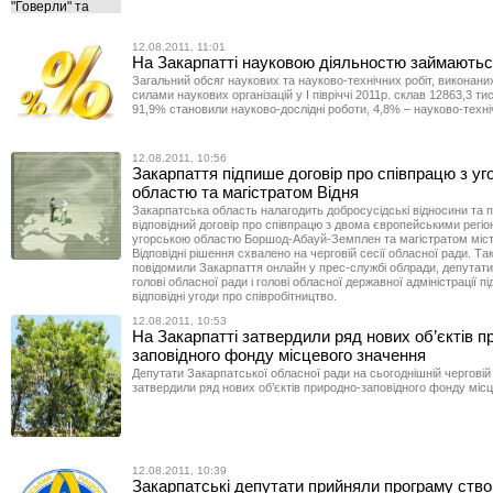
12.08.2011, 11:01
На Закарпатті науковою діяльностю займаютьс
Загальний обсяг наукових та науково-технічних робіт, виконан
силами наукових організацій у І півріччі 2011р. склав 12863,3 тис
91,9% становили науково-дослідні роботи, 4,8% – науково-техні
12.08.2011, 10:56
Закарпаття підпише договір про співпрацю з у
областю та магістратом Відня
Закарпатська область налагодить добросусідські відносини та 
відповідний договір про співпрацю з двома європейськими регіо
угорською областю Боршод-Абауй-Земплен та магістратом міст
Відповідні рішення схвалено на черговій сесії обласної ради. Та
повідомили Закарпаття онлайн у прес-службі облради, депутат
голові обласної ради і голові обласної державної адміністрації п
відповідні угоди про співробітництво.
12.08.2011, 10:53
На Закарпатті затвердили ряд нових об’єктів п
заповідного фонду місцевого значення
Депутати Закарпатської обласної ради на сьогоднішній черговій 
затвердили ряд нових об’єктів природно-заповідного фонду міс
12.08.2011, 10:39
Закарпатські депутати прийняли програму ств