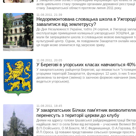
у Закарпатській області оприлюднив інформацію про кількість 
актів цивільного стану громадян органами державної реєстрації 
стану Закарпатської області протягом липня 2011 року.
11.08.2011, 21:39
Недоремонтована словацька школа в Ужгороді
завалитися від землетрусу?
До Дня Незалежності України, тобто 24 серпня, в Ужгороді запл
експлуатацію приміщення колишньої ужгородської ЗОШ№4, де з
мали би запрацювати школа зі словацькою мовою викладання т
культурний центр. Однак, як повідомили Закарпаття онлайн неоф
ця подія може опинитися під загрозою зриву.
11.08.2011, 20:05
У Берегові в угорських класах навчаються 40%
У закарпатському райцентрі Берегові, що вважається "столице
угорцями територій Закарпаття, функціонує 12 шкіл, із них 5 м
двомовна та вечірня (змінна) із заочною формою навчання (ви
ведеться угорською).
11.08.2011, 18:45
У закарпатських Білках пам'ятник визволител
перенесуть з території церкви до клубу
Днями на адресу голови Іршавської райдержадміністрації Вікто
надійшов лист із села Білки від ветеранів – учасників Великої Ві
В.П.Осійського, О.М.Бокоте, М.С.Фединишинця, О.А.Горзова, В.І
Й.П.Ороса. Ці поважні представники сільської громади просять