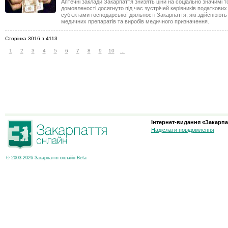
Аптечні заклади Закарпаття знизять ціни на соціально значимі т
домовленості досягнуто під час зустрічей керівників податкових 
суб’єктами господарської діяльності Закарпаття, які здійснюют
медичних препаратів та виробів медичного призначення.
Сторінка 3016 з 4113
1
2
3
4
5
6
7
8
9
10
...
Інтернет-видання «Закарпа
Надіслати повідомлення
© 2003-2026 Закарпаття онлайн Beta