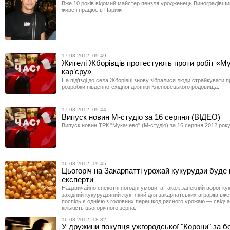
Вже 10 років відомий майстер пензля уродженець Виноградівщи
живе і працює в Парижі.
17.08.2012, 09:49
Жителі Жборівців протестують проти робіт «Му
кар’єру»
На під’їзді до села Жборівці знову зібралися люди страйкувати 
розробки південно-східної ділянки Кленовецького родовища.
17.08.2012, 09:44
Випуск новин М-студіо за 16 серпня (ВІДЕО)
Випуск новин ТРК "Мукачево" (М-студіо) за 16 серпня 2012 року
16.08.2012, 19:45
Цьогоріч на Закарпатті урожай кукурудзи буде
експерти
Надзвичайно спекотні погодні умови, а також запеклий ворог к
західний кукурудзяний жук, який для закарпатських аграріїв вже 
поспіль є однією з головних перешкод рясного урожаю — свідч
кількість цьогорічного зерна.
16.08.2012, 18:32
У дружини покупця ужгородської "Корони" за б