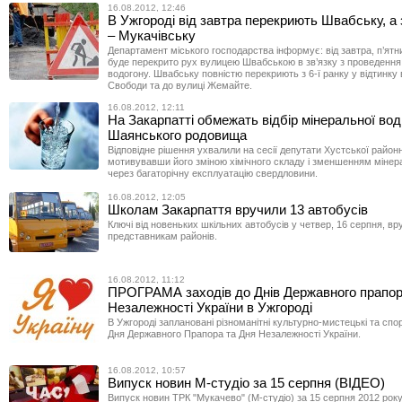
16.08.2012, 12:46
В Ужгороді від завтра перекриють Швабську, а 
– Мукачівську
Департамент міського господарства інформує: від завтра, п’ятни
буде перекрито рух вулицею Швабською в зв’язку з проведення 
водогону. Швабську повністю перекриють з 6-ї ранку у відтинку 
Свободи та до вулиці Жемайте.
16.08.2012, 12:11
На Закарпатті обмежать відбір мінеральної вод
Шаянського родовища
Відповідне рішення ухвалили на сесії депутати Хустської районн
мотивувавши його зміною хімічного складу і зменшенням мінера
через багаторічну експлуатацію свердловини.
16.08.2012, 12:05
Школам Закарпаття вручили 13 автобусів
Ключі від новеньких шкільних автобусів у четвер, 16 серпня, вр
представникам районів.
16.08.2012, 11:12
ПРОГРАМА заходів до Днів Державного прапор
Незалежності України в Ужгороді
В Ужгороді заплановані різноманітні культурно-мистецькі та спо
Дня Державного Прапора та Дня Незалежності України.
16.08.2012, 10:57
Випуск новин М-студіо за 15 серпня (ВІДЕО)
Випуск новин ТРК "Мукачево" (М-студіо) за 15 серпня 2012 року