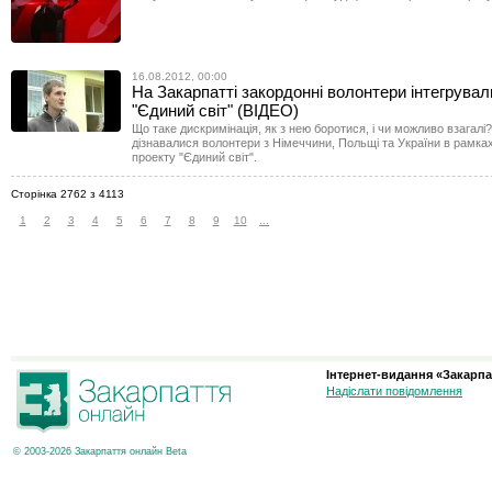
16.08.2012, 00:00
На Закарпатті закордонні волонтери інтегрували
"Єдиний світ" (ВІДЕО)
Що таке дискримінація, як з нею боротися, і чи можливо взагалі
дізнавалися волонтери з Німеччини, Польщі та України в рамка
проекту "Єдиний світ".
Сторінка 2762 з 4113
1
2
3
4
5
6
7
8
9
10
...
Інтернет-видання «Закарпа
Надіслати повідомлення
© 2003-2026 Закарпаття онлайн Beta