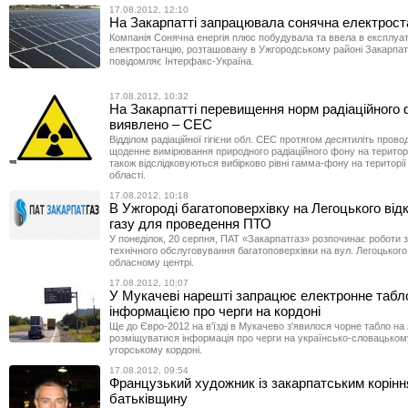
17.08.2012, 12:10
На Закарпатті запрацювала сонячна електрост
Компанія Сонячна енергія плюс побудувала та ввела в експлуа
електростанцію, розташовану в Ужгородському районі Закарпатс
повідомляє Інтерфакс-Україна.
17.08.2012, 10:32
На Закарпатті перевищення норм радіаційного 
виявлено – СЕС
Відділом радіаційної гігієни обл. СЕС протягом десятиліть прово
щоденне вимірювання природного радіаційного фону на територі
також відслідковуються вибірково рівні гамма-фону на території
області.
17.08.2012, 10:18
В Ужгороді багатоповерхівку на Легоцького від
газу для проведення ПТО
У понеділок, 20 серпня, ПАТ «Закарпатгаз» розпочинає роботи 
технічного обслуговування багатоповерхівки на вул. Легоцького,
обласному центрі.
17.08.2012, 10:07
У Мукачеві нарешті запрацює електронне табл
інформацією про черги на кордоні
Ще до Євро-2012 на в'їзді в Мукачево з'явилося чорне табло на
розміщуватися інформація про черги на українсько-словацькому
угорському кордоні.
17.08.2012, 09:54
Французький художник із закарпатським корінн
батьківщину