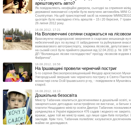
арештовують авто?
Як повідомляють неофіційні джерела, сьогодні за сприяння міліц
державної виконавчої служби було вилучено автомобіль MINI C
Countryman. На цей транспортний засіб за номером WMWZB3
цьогоріч було накладено п’ять арештів – 15 і 20 березня, 7 трав
26 липня 2012 року.
16.08.2012, 17:21
На Воловеччині селяни скаржаться на лісовоз
Враховуючи неодноразові звернення із скаргами мешканців вул
небезпечний рух по вулиці і її забруднення та руйнування внасл
важковагового автотранспорту, зокрема лісовозів, депутатами 
на сьомій сесії було прийнято рішення від 12.04.2011 р. № 108 
ДП "Воловецьке лісове господарство" проїзду лісовозів вздовж 
Фабрична".
16.08.2012, 16:56
На Іршавщині провели чернечий постриг
5-го серпня Високопреосвященніший Феодор архієпископ Мукачі
Ужгородський звершив чин чернечого постригу в Свято-Пантел
монастирі села Осій Іршавського р-ну, - повідомили в Мукачівсь
єпархії.
16.08.2012, 16:13
Дошкільна безосвіта
Міністр Табачник хвалиться досягненнями в дошкільній освіті, х
закарпатських дитсадках катастрофічно не вистачає, а батьки 
платити Нещодавно міністр освіти Дмитро Табачник похвалився,
урядництва в Україні відкрилося 476 садків і жодного не закрит
вражає, адже той же міністр каже, що лише один Київ потребує 
закладів. Крім того, Табачник полюбляє хизуватися досягненням
майже не докладався.