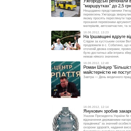
Ужгородські регіонали в
"маршрутках" до 2,5 гр
Нещодавно представники Ужгоро
перевезень Ужгорода звернулися
якому просять переглянути тариф
прохання перевізники аргумент
матеріалів, автозапчастин, та з
16.06.2012, 13:23
На Іршавщині вдруге в
Слідом за хустським селом Вел
продовжили в с. Собатино, що н
оточеній двома озерами, провел
було достатньо аби інтрига збер
немав ніякого значення.
16.06.2012, 12:48
Роман Шніцер "Більшіс
майстерністю не посту
Завтра — День медичного прац
16.06.2012, 12:14
Янукович зробив закар
Указом Президента України № 4
відзначення державними нагоро
працівника" за значний особист
охорони здоров'я, надання висо