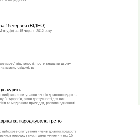
значено ряд осіб.
за 15 червня (ВІДЕО)
-студіо) за 15 червня 2012 року
розумової відсталості, проте зарадити цьому
на власну свідомість
ців курить
 вибіркове опитування членів домогосподарств
у їх здоров’я, рівня доступності для них
іків та медичного приладдя, розповсюдженості
карпатка народжувала третю
 вибіркове опитування членів домогосподарств
зників народжуваності дітей жінками у віці 15