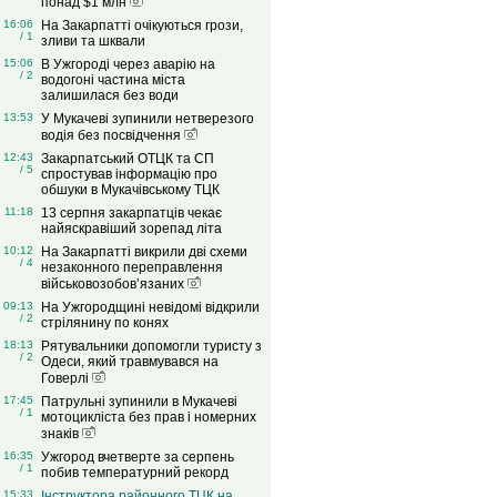
понад $1 млн
16:06
На Закарпатті очікуються грози,
/ 1
зливи та шквали
15:06
В Ужгороді через аварію на
/ 2
водогоні частина міста
залишилася без води
13:53
У Мукачеві зупинили нетверезого
водія без посвідчення
12:43
Закарпатський ОТЦК та СП
/ 5
спростував інформацію про
обшуки в Мукачівському ТЦК
11:18
13 серпня закарпатців чекає
найяскравіший зорепад літа
10:12
На Закарпатті викрили дві схеми
/ 4
незаконного переправлення
військовозобов’язаних
09:13
На Ужгородщині невідомі відкрили
/ 2
стрілянину по конях
18:13
Рятувальники допомогли туристу з
/ 2
Одеси, який травмувався на
Говерлі
17:45
Патрульні зупинили в Мукачеві
/ 1
мотоцикліста без прав і номерних
знаків
16:35
Ужгород вчетверте за серпень
/ 1
побив температурний рекорд
15:33
Інструктора районного ТЦК на