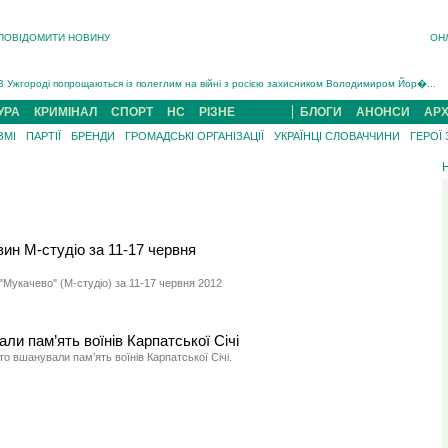
ПОВІДОМИТИ НОВИНУ
ОН
Інструктора районного ТЦК на Закарпатті судитимуть за обвинуваченням у катув...
В Ужгороді попрощаються із полеглим на війні з росією захисником Володимиром Йор�...
В Ужгороді 5 серпня попрощаються із захисником Богданом Югасом, який два роки �...
УРА
КРИМІНАЛ
СПОРТ
НС
РІЗНЕ
БЛОГИ
АНОНСИ
АРХ
Підтвердили загибель захисника із Нанкова на Хустщині Юліана Гербея (ФОТО)[/gree...
ЗМІ
ПАРТІЇ
БРЕНДИ
ГРОМАДСЬКІ ОРГАНІЗАЦІЇ
УКРАЇНЦІ СЛОВАЧЧИНИ
ГЕРОЇ
На війні з рф поліг військовий з Виноградова Ігнат Роздяловський (ФОТО)...
На Хустщині внаслідок ДТП за участі трьох авто постраждали 13 людей (ФОТО)...
Інструктора районного ТЦК на Закарпатті судитимуть за обвинувачен...
ин М-студіо за 11-17 червня
Мукачево" (М-студіо) за 11-17 червня 2012
ли пам’ять воїнів Карпатської Січі
о вшанували пам’ять воїнів Карпатської Січі.