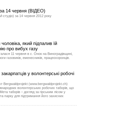
за 14 червня (ВІДЕО)
-студіо) за 14 червня 2012 року
чоловіка, який підпалив їй
рію про вибух газу
талася 11 червня в с. Онок на Виноградівщині,
оги газовиків, еменесників, працеохоронців.
закарпатців у волонтерські робочі
 Bergwaldprojekt (www.bergwaldprojekt.ch)
жнародних волонтерських робочих таборів, що
Мета таборів – догляд за гірським лісом у
 та парку для підтримання його захисних