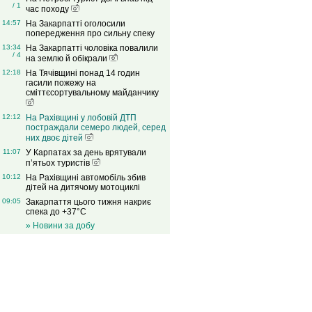
/ 1
час походу
14:57
На Закарпатті оголосили
попередження про сильну спеку
13:34
На Закарпатті чоловіка повалили
/ 4
на землю й обікрали
12:18
На Тячівщині понад 14 годин
гасили пожежу на
сміттєсортувальному майданчику
12:12
На Рахівщині у лобовій ДТП
постраждали семеро людей, серед
них двоє дітей
11:07
У Карпатах за день врятували
п’ятьох туристів
10:12
На Рахівщині автомобіль збив
дітей на дитячому мотоциклі
09:05
Закарпаття цього тижня накриє
спека до +37°C
» Новини за добу