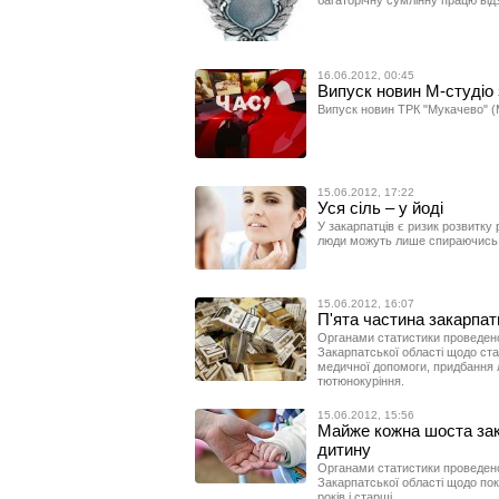
багаторічну сумлінну працю від
16.06.2012, 00:45
Випуск новин М-студіо 
Випуск новин ТРК "Мукачево" (М
15.06.2012, 17:22
Уся сіль – у йоді
У закарпатців є ризик розвитку 
люди можуть лише спираючись 
15.06.2012, 16:07
П'ята частина закарпат
Органами статистики проведено
Закарпатської області щодо стан
медичної допомоги, придбання л
тютюнокуріння.
15.06.2012, 15:56
Майже кожна шоста за
дитину
Органами статистики проведено
Закарпатської області щодо пока
років і старші.