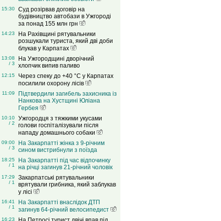
15:30
Суд розірвав договір на
будівництво автобази в Ужгороді
за понад 155 млн грн
14:23
На Рахівщині рятувальники
розшукали туриста, який дві доби
блукав у Карпатах
13:08
На Ужгородщині дворічний
/ 3
хлопчик випив паливо
12:15
Через спеку до +40 °C у Карпатах
посилили охорону лісів
11:09
Підтвердили загибель захисника із
Нанкова на Хустщині Юліана
Гербея
10:10
Ужгородця з тяжкими укусами
/ 2
голови госпіталізували після
нападу домашнього собаки
09:00
На Закарпатті жінка з 9-річним
/ 3
сином вистрибнули з поїзда
18:25
На Закарпатті під час відпочинку
/ 1
на річці загинув 21-річний чоловік
17:29
Закарпатські рятувальники
/ 1
врятували грибника, який заблукав
у лісі
16:41
На Закарпатті внаслідок ДТП
/ 1
загинув 64-річний велосипедист
16:23
На Петросі турист двічі впав під