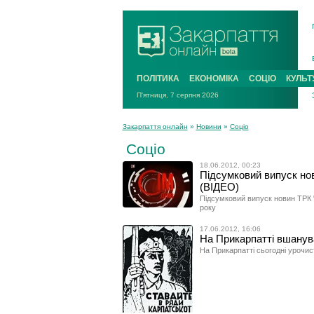
ПОЛІТИКА
ЕКОНОМІКА
СОЦІО
КУЛЬТ
П'ятниця, 7 серпня 2026
Закарпаття онлайн
»
Новини
»
Соціо
Соціо
18.06.2012, 00:23
Підсумковий випуск нов
(ВІДЕО)
Підсумковий випуск новин ТРК "
року
17.06.2012, 16:06
На Прикарпатті вшанува
На Прикарпатті сьогодні урочист