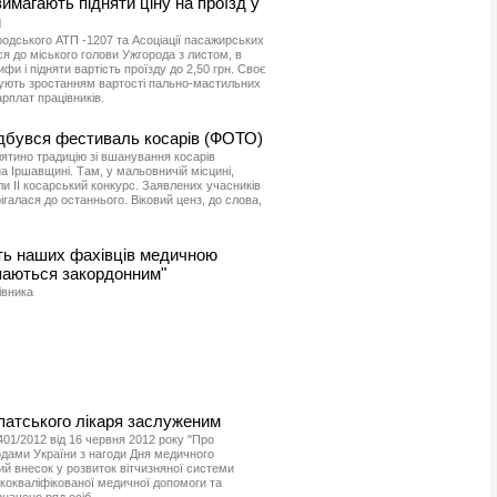
имагають підняти ціну на проїзд у
н
дського АТП -1207 та Асоціації пасажирських
 до міського голови Ужгорода з листом, в
и і підняти вартість проїзду до 2,50 грн. Своє
ують зростанням вартості пально-мастильних
арплат працівників.
ідбувся фестиваль косарів (ФОТО)
ятино традицію зі вшанування косарів
а Іршавщині. Там, у мальовничій місцині,
и ІІ косарський конкурс. Заявлених учасників
ігалася до останнього. Віковий ценз, до слова,
ть наших фахівців медичною
паються закордонним"
івника
патського лікаря заслуженим
01/2012 від 16 червня 2012 року "Про
дами України з нагоди Дня медичного
ий внесок у розвиток вітчизняної системи
кокваліфікованої медичної допомоги та