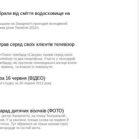
брали від сміття водосховище на
ільшани на Закарпатті проходив молодіжний
жжя річки Теребля-2012».
рав серед своїх клієнтів телевізор
 «Токіо» ломбард «Сакура» провів серед своїх
 телевізор та два смартфони. Участь у своєрідній
омбарду, які протягом попереднього місяця взяли
 гривень, та вчасно їх повернули.
за 16 червня (ВІДЕО)
-студіо) за 16 червня 2012 року
арад дитячих візочків (ФОТО)
 центрі Закарпаття, на площі Театральній,
ів. У ці хвилини, площа схожа на чарівне й
очок. Тут зібралися не тільки казкові-герої
жгородців та гостей міста.