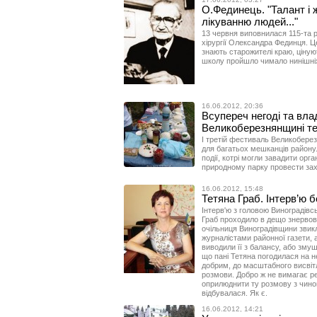
О.Фединець. "Талант і ж
лікуванню людей..."
13 червня виповнилася 115-та 
хірургії Олександра Фединця. Ц
знають старожителі краю, цінуют
школу пройшло чимало нинішніх 
16.06.2012, 20:36
Всупереч негоді та влад
Великоберезнянщині те
І третій фестиваль Великоберез
для багатьох мешканців району.
події, котрі могли завадити ор
природному парку провести захі
16.06.2012, 15:48
Тетяна Граб. Інтерв’ю 
Інтерв'ю з головою Виноградівсь
Граб проходило в дещо знервова
очільниця Виноградівщини звикл
журналістами районної газети, 
виводили її з балансу, або змуш
що пані Тетяна погодилася на не
добрим, до масштабного висвітл
розмови. Добро ж не вимагає ре
оприлюднити ту розмову з чино
відбувалася. Як є.
16.06.2012, 14:21