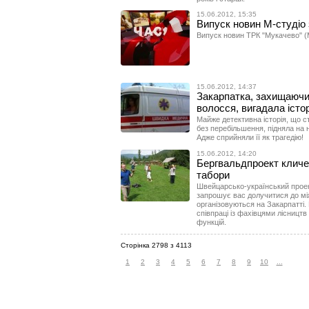
15.06.2012, 15:35
Випуск новин М-студіо 
Випуск новин ТРК "Мукачево" (М
15.06.2012, 14:37
Закарпатка, захищаючи 
волосся, вигадала істо
Майже детективна історія, що с
без перебільшення, підняла на н
Адже сприйняли її як трагедію!
15.06.2012, 14:20
Бергвальдпроект кличе 
табори
Швейцарсько-український проект
запрошує вас долучитися до мі
організовуються на Закарпатті. 
співпраці із фахівцями лісництв
функцій.
Сторінка 2798 з 4113
1
2
3
4
5
6
7
8
9
10
...