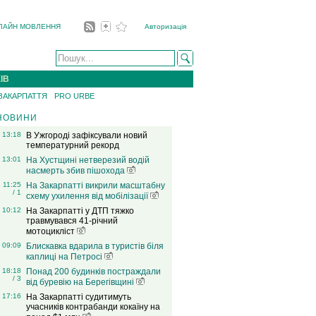
ЛАЙН МОВЛЕННЯ
Авторизація
ІВ
 ЗАКАРПАТТЯ
PRO URBE
НОВИНИ
13:18
В Ужгороді зафіксували новий
температурний рекорд
13:01
На Хустщині нетверезий водій
насмерть збив пішохода
11:25
На Закарпатті викрили масштабну
/ 1
схему ухилення від мобілізації
10:12
На Закарпатті у ДТП тяжко
травмувався 41-річний
мотоцикліст
09:09
Блискавка вдарила в туристів біля
каплиці на Петросі
18:18
Понад 200 будинків постраждали
/ 3
від буревію на Берегівщині
17:16
На Закарпатті судитимуть
учасників контрабанди кокаїну на