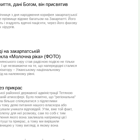
иття, дані Богом, він присвятив
річниця з дня народження корифея закарпатської
е прізвище відоме багатьом на Закарпатті. Його
ь і згадують вдячні пацієнти, через його фахову
хірургів.
і на закарпатській
кла «Молочна ріка» (ФОТО)
нянського сиру став радісною подією не тільки
 І це незважаючи на те, що напередодні сталися
ганізатору – Ужанському національному
д на належному рівні.
без прикрас
кої районної державної адміністрації Тетяною
ній атмосфері. Було помітно, що "регіональна"
а більше спілкуватися з підлеглими
а тому деякі питання нашого власкора або
ували уникати відповідей. Утім, вже той факт,
легку для неї розмову, сам по собі є тим
ення якого вона закликала наприкінці цієї
туші та прикрас, а тому ми вирішили
вницею у тому вигляді, в якому вона