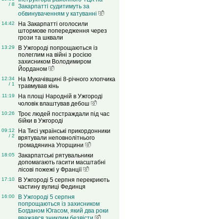
/ 8
Закарпатті судитимуть за
обвинуваченням у катуванні
14:42
На Закарпатті оголосили
штормове попередження через
грози та шквали
13:29
В Ужгороді попрощаються із
полеглим на війні з росією
захисником Володимиром
Йорданом
12:34
На Мукачівщині 8-річного хлопчика
/ 1
травмував кінь
11:19
На площі Народній в Ужгороді
чоловік влаштував дебош
10:26
Троє людей постраждали під час
бійки в Ужгороді
09:12
На Тисі українські прикордонники
/ 2
врятували неповнолітнього
громадянина Угорщини
18:05
Закарпатські рятувальники
допомагають гасити масштабні
лісові пожежі у Франції
17:10
В Ужгороді 5 серпня перекриють
частину вулиці Фединця
16:00
В Ужгороді 5 серпня
попрощаються із захисником
Богданом Югасом, який два роки
вважався зниклим безвісти