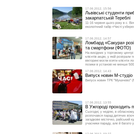
17.06.2012, 15:56
Львівські студенти при
закарпатській Тереблі
11-16 червня цього року в с. В
екологічний табір «Чисті узбере
17.06.2012, 14:57
Ломбард «Сакура» розіг
та смартфони (ФОТО)
На вихідних у торговому центрі
клієнтів акцію, у якій розіграли
вікторині могли взяти клієнти л
позики в установі не менше 500
17.06.2012, 14:43
Випуск новин М-студіо 
Випуск новин ТРК "Мукачево" (М
17.06.2012, 13:55
В Ужгороді проходить п
Сьогодні, у неділю, в обласному
розпочався парад дитячих візочк
загадкове містечко, райський кут
учасники параду, але й багато у
17.06.2012, 03:27