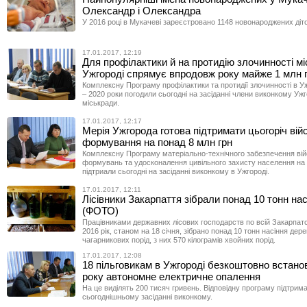
Олександр і Олександра
У 2016 році в Мукачеві зареєстровано 1148 новонароджених діто
17.01.2017, 12:19
Для профілактики й на протидію злочинності мі
Ужгороді спрямує впродовж року майже 1 млн 
Комплексну Програму профілактики та протидії злочинності в Уж
– 2020 роки погодили сьогодні на засіданні члени виконкому Уж
міськради.
17.01.2017, 12:17
Мерія Ужгорода готова підтримати цьогоріч вій
формування на понад 8 млн грн
Комплексну Програму матеріально-технічного забезпечення ві
формувань та удосконалення цивільного захисту населення на
підтриали сьогодні на засіданні виконкому в Ужгороді.
17.01.2017, 12:11
Лісівники Закарпаття зібрали понад 10 тонн нас
(ФОТО)
Працівниками державних лісових господарств по всій Закарпатсь
2016 рік, станом на 18 січня, зібрано понад 10 тонн насіння дере
чагарникових порід, з них 570 кілограмів хвойних порід.
17.01.2017, 12:08
18 пільговикам в Ужгороді безкоштовно встано
року автономне електричне опалення
На це виділять 200 тисяч гривень. Відповідну програму підтрим
сьогоднішньому засіданні виконкому.