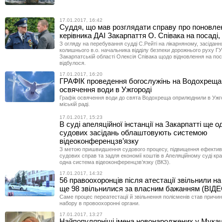
17.01.2017, 16:42
Суддя, що мав розглядати справу про поновле
керівника ДАІ Закарпаття О. Співака на посаді,
З огляду на перебування судді С.Рейті на лікарняному, засідан
колишнього в.о. начальника відділу безпеки дорожнього руху Г
Закарпатській області Олексія Співака щодо відновлення на поса
відбулося.
17.01.2017, 16:20
ГРАФІК проведення богослужінь на Водохреща
освячення води в Ужгороді
Графік освячення води до свята Водохреща оприлюднили в Ужг
міській раді.
17.01.2017, 15:23
В суді апеляційної інстанції на Закарпатті ще о
судових засідань облаштовують системою
відеоконференцзв’язку
З метою пришвидшення судового процесу, підвищення ефективн
судових справ та задля економії коштів в Апеляційному суді к
одна система відеоконференцзв’язку (ВКЗ).
17.01.2017, 14:32
56 правоохоронців після атестації звільнили на
ще 98 звільнилися за власним бажанням (ВІДЕ
Саме процес переатестації й звільнення полісменів став причи
набору в провоохоронні органи.
17.01.2017, 13:27
Найпопулярніші імена новонароджених у Мукач