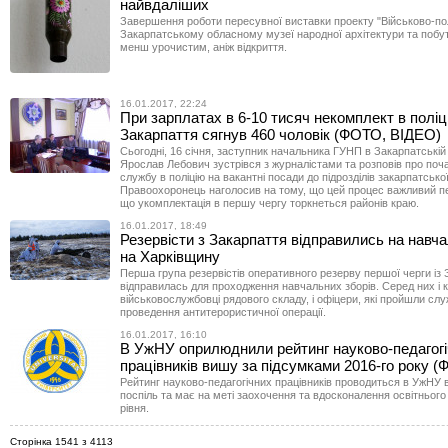
найвдаліших
Завершення роботи пересувної виставки проекту "Військово-по
Закарпатському обласному музеї народної архітектури та побу
менш урочистим, аніж відкриття.
16.01.2017, 22:24
При зарплатах в 6-10 тисяч некомплект в поліці
Закарпаття сягнув 460 чоловік (ФОТО, ВІДЕО)
Сьогодні, 16 січня, заступник начальника ГУНП в Закарпатській
Ярослав Лебович зустрівся з журналістами та розповів про поч
службу в поліцію на вакантні посади до підрозділів закарпатської 
Правоохоронець наголосив на тому, що цей процес важливий п
що укомплектація в першу чергу торкнеться районів краю.
16.01.2017, 18:49
Резервісти з Закарпаття відправились на навча
на Харківщину
Перша група резервістів оперативного резерву першої черги із
відправилась для проходження навчальних зборів. Серед них і 
військовослужбовці рядового складу, і офіцери, які пройшли слу
проведення антитерористичної операції.
16.01.2017, 16:10
В УжНУ оприлюднили рейтинг науково-педагог
працівників вишу за підсумками 2016-го року 
Рейтинг науково-педагогічних працівників проводиться в УжНУ в
поспіль та має на меті заохочення та вдосконалення освітнього
рівня.
Сторінка 1541 з 4113