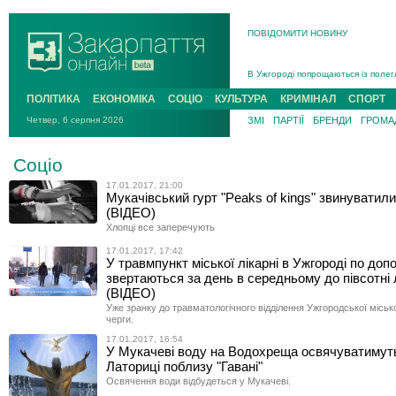
ПОВІДОМИТИ НОВИНУ
Інструктора районного ТЦК на Зак
В Ужгороді попрощаються із полег
В Ужгороді 5 серпня попрощаються
ПОЛІТИКА
ЕКОНОМІКА
СОЦІО
КУЛЬТУРА
КРИМІНАЛ
СПОРТ
Підтвердили загибель захисника і
Четвер, 6 серпня 2026
ЗМІ
ПАРТІЇ
БРЕНДИ
ГРОМАД
На війні з рф поліг військовий з 
На Хустщині внаслідок ДТП за уча
Соціо
Інструктора районного ТЦК на Зак
17.01.2017, 21:00
Мукачівський гурт "Peaks of kings" звинуватили
(ВІДЕО)
Хлопці все заперечують
17.01.2017, 17:42
У травмпункт міської лікарні в Ужгороді по доп
звертаються за день в середньому до півсотні
(ВІДЕО)
Уже зранку до травматологічного відділення Ужгородської місько
черги.
17.01.2017, 16:54
У Мукачеві воду на Водохреща освячуватимут
Латориці поблизу "Гавані"
Освячення води відбудеться у Мукачеві.