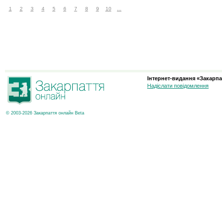
1
2
3
4
5
6
7
8
9
10
...
Інтернет-видання «Закарпа
Надіслати повідомлення
© 2003-2026 Закарпаття онлайн Beta