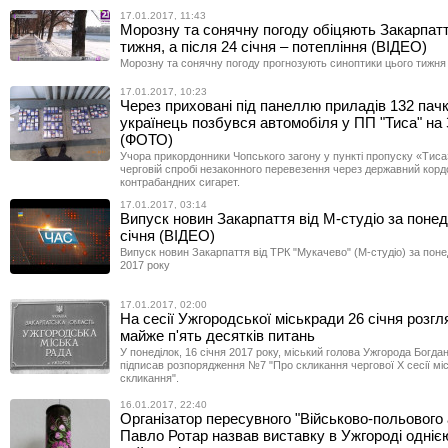
17.01.2017, 11:43
Морозну та сонячну погоду обіцяють Закарпатт
тижня, а після 24 січня – потепління (ВІДЕО)
Морозну та сонячну погоду прогнозують синоптики цього тижня 
17.01.2017, 10:23
Через приховані під панеллю приладів 132 пачк
українець позбувся автомобіля у ПП "Тиса" на 
(ФОТО)
Учора прикордонники Чопського загону у пункті пропуску «Тиса
черговій спробі незаконного перевезення через державний корд
контрабандних сигарет.
17.01.2017, 03:14
Випуск новин Закарпаття від М-студіо за понед
січня (ВІДЕО)
Випуск новин Закарпаття від ТРК "Мукачево" (М-студіо) за понед
2017 року
17.01.2017, 02:00
На сесії Ужгородської міськради 26 січня розгл
майже п'ять десятків питань
У понеділок, 16 січня 2017 року, міський голова Ужгорода Богдан
підписав розпорядження №7 "Про скликання чергової Х сесії міс
скликання".
16.01.2017, 22:40
Організатор пересувного "Військово-польового 
Павло Ротар назвав виставку в Ужгороді одніє