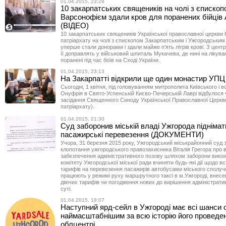
01.04.2015, 23:28
10 закарпатських священиків на чолі з єпископ
Варсонофієм здали кров для поранених бійців
(ВІДЕО)
10 закарпатських священиків Української православної церкви 
патріархату на чолі з єпископом Закарпатським і Ужгородськи
уперше стали донорами і здали майже п'ять літрів крові. З цен
її доправлять у військовий шпиталь Мукачева, де нині на лікув
поранені під час боїв на Сході України.
01.04.2015, 23:13
На Закарпатті відкрили ще один монастир УП
Сьогодні, 1 квітня, під головуванням митрополита Київського і вс
Онуфрія в Свято-Успенській Києво-Печерській Лаврі відбулося 
засідання Священного Синоду Української Православної Церкв
патріархату).
01.04.2015, 21:30
Суд заборонив міській владі Ужгорода підніма
пасажирські перевезення (ДОКУМЕНТИ)
Учора, 31 березня 2015 року, Ужгородський міськрайонний суд
клопотання ужгородського правозахисника Віталія Грегора про 
забезпечення адміністративного позову шляхом заборони вико
комітету Ужгородської міської ради вчиняти будь-які дії щодо в
тарифів на перевезення пасажирів автобусами міського сполуче
працюють у режимі руху маршрутного таксі в м.Ужгороді, внесе
діючих тарифів чи погодження нових до вирішення адміністрати
суті.
01.04.2015, 18:07
Наступний ярд-сейл в Ужгороді має всі шанси 
наймасштабнішим за всю історію його проведе
облцентрі