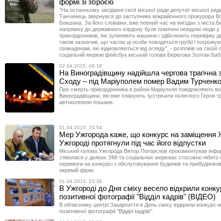
формі зі зброєю
"На останньому засіданні сесії міської ради депутат міської рад
Танчинець звернувся до заступника міжрайонного прокурора 
Бокшана. За його словами, вже певний час на виїздах з міста Б
напрямку до державного кордону були помічені невідомі люди у
прикордонників, які зупиняють машини і здійснюють перевірку до
також зазначив, що часом ці особи поводяться грубо і погрожу
громадянам, які відмовляються від огляду", - розповів на своїй с
соціальній мережі фейсбук міський голова Берегова Золтан Баб
02.04.2015, 00:18
На Виноградівщину надійшла чергова трагічна зв
Сходу – під Маріуполем помер Вадим Турченко
Про смерть прикордонника в районі Маріуполя повідомляють в
Виноградівщини, які вже планують зустрічати полеглого Героя 
автоколоною пошани.
01.04.2015, 23:54
Мер Ужгорода каже, що конкурс на заміщення 
Ужгороді протягнули під час його відпустки
Міський голова Ужгорода Віктор Погорєлов прокоментував інфо
з’явилася у деяких ЗМІ та соціальних мережах стосовно нібито 
перемоги на конкурсі з обслуговування будинків та прибудинков
окремій фірмі.
01.04.2015, 23:38
В Ужгороді до Дня сміху весело відкрили конк
позитивної фотографії "Відділ кадрів" (ВІДЕО)
В обласному центрі Закарпаття в День сміху відкрили конкурс-
позитивної фотографії "Відділ кадрів".