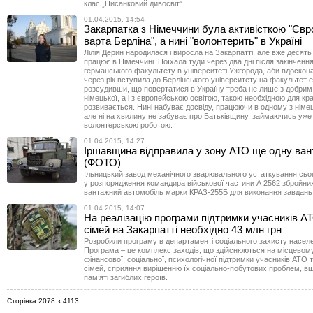
клас „Писанковий дивосвіт”.
01.04.2015, 14:54
Закарпатка з Німеччини була активісткою "Єв
варта Берліна", а нині "волонтерить" в Україні
Лілія Дерин народилася і виросла на Закарпатті, але вже десять 
працює в Німеччині. Поїхала туди через два дні після закінченн
германського факультету в університеті Ужгорода, аби вдоскон
через рік вступила до Берлінського університету на факультет е
розсудивши, що повертатися в Україну треба не лише з добри
німецької, а і з європейською освітою, такою необхідною для кр
розвивається. Нині набуває досвіду, працюючи в одному з німе
але ні на хвилину не забуває про Батьківщину, займаючись уже
волонтерською роботою.
01.04.2015, 14:27
Іршавщина відправила у зону АТО ще одну ван
(ФОТО)
Ільницький завод механічного зварювального устаткування сьог
у розпорядження командира військової частини А 2562 збройни
вантажний автомобіль марки КРАЗ-255Б для виконання завдань 
01.04.2015, 14:07
На реалізацію програми підтримки учасників АТ
сімей на Закарпатті необхідно 43 млн грн
Розробили програму в департаменті соціального захисту насел
Програма – це комплекс заходів, що здійснюються на місцевому
фінансової, соціальної, психологічної підтримки учасників АТО т
сімей, сприяння вирішенню їх соціально-побутових проблем, в
пам’яті загиблих героїв.
Сторінка 2078 з 4113