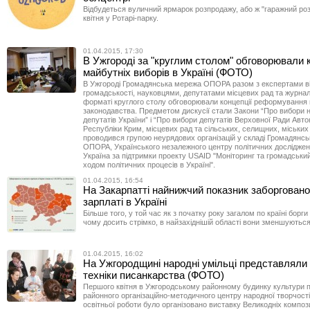
Відбудеться вуличний ярмарок розпродажу, або ж "гаражний роз
квітня у Ротарі-парку.
01.04.2015, 17:30
В Ужгороді за "круглим столом" обговорювали 
майбутніх виборів в Україні (ФОТО)
В Ужгороді Громадянська мережа ОПОРА разом з експертами в
громадськості, науковцями, депутатами місцевих рад та журнал
форматі круглого столу обговорювали концепції реформування
законодавства. Предметом дискусії стали Закони “Про вибори 
депутатів України” і “Про вибори депутатів Верховної Ради Авт
Республіки Крим, місцевих рад та сільських, селищних, міських г
проводився групою неурядових організацій у складі Громадянсь
ОПОРА, Українського незалежного центру політичних досліджен
Україна за підтримки проекту USAID "Моніторинг та громадськи
ходом політичних процесів в Україні".
01.04.2015, 16:54
На Закарпатті найнижчий показник заборговано
зарплаті в Україні
Більше того, у той час як з початку року загалом по країні борг
чому досить стрімко, в найзахіднішій області вони зменшуються
01.04.2015, 16:02
На Ужгородщині народні умільці представляли 
техніки писанкарства (ФОТО)
Першого квітня в Ужгородському районному будинку культури 
районного організаційно-методичного центру народної творчості
освітньої роботи було організовано виставку Великодніх композ