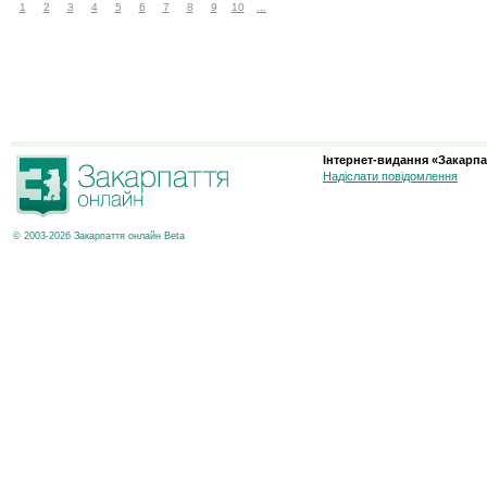
1
2
3
4
5
6
7
8
9
10
...
Інтернет-видання «Закарпа
Надіслати повідомлення
© 2003-2026 Закарпаття онлайн Beta