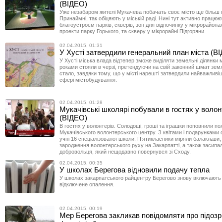
(ВІДЕО)
Уже незабаром жителі Мукачева побачать своє місто ще більш
Принаймні, так обіцяють у міській раді. Нині тут активно працюю
благоустроєм парків, скверів, зон для відпочинку у мікрорайонах
проекти парку Горького, та скверу у мікрорайні Підгоряни.
02.04.2015, 01:31
У Хусті затвердили генеральний план міста (В
У Хусті міська влада відтепер зможе виділяти земельні ділянки м
роками стояли в черзі, претендуючи на свій законний шмат зем
стало, завдяки тому, що у місті нарешті затвердили найважливі
сфері містобудування.
02.04.2015, 01:28
Мукачівські школярі побували в гостях у волон
(ВІДЕО)
В гостях у волонтерів. Солодощі, гроші та іграшки поповнили по
Мукачівського волонтерського центру. З квітами і подарунками 
учні 16 спеціалізованої школи. П’ятикласники міряли балаклави,
зародження волонтерського руху на Закарпатті, а також засип
добровольця, який нещодавно повернувся зі Сходу.
02.04.2015, 00:35
У школах Берегова відновили подачу тепла
У школах закарпатського райцентру Берегово знову включають
відключене опалення.
02.04.2015, 00:19
Мер Берегова закликав повідомляти про підозрі