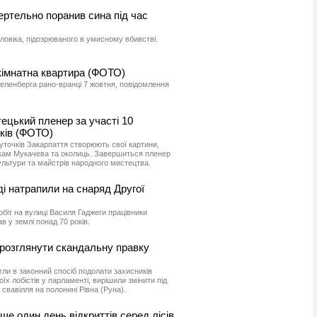
ертельно поранив сина під час
оловіка, підозрюваного в умисному вбивстві.
кімнатна квартира (ФОТО)
еленберга рано-вранці 7 жовтня, повідомлення
ецький пленер за участі 10
ків (ФОТО)
куточків Закарпаття створюють свої картини,
кам Мукачева та околиць. Завершиться пленер
ультури та майстрів народного мистецтва.
і натрапили на снаряд Другої
біт на вулиці Василя Гаджеги працівники
 у землі понад 70 років.
розглянути скандальну правку
ли в законний спосіб подолати захисників
їх лобістів у парламенті, вирішили змінити під
свавілля на полонині Рівна (Руна).
ще один день відкриттів серед лісів