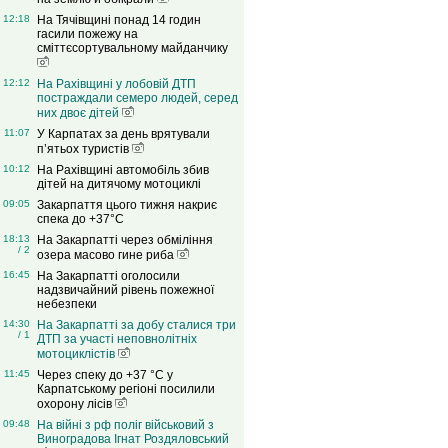
12:18
На Тячівщині понад 14 годин
гасили пожежу на
сміттєсортувальному майданчику
12:12
На Рахівщині у лобовій ДТП
постраждали семеро людей, серед
них двоє дітей
11:07
У Карпатах за день врятували
п’ятьох туристів
10:12
На Рахівщині автомобіль збив
дітей на дитячому мотоциклі
09:05
Закарпаття цього тижня накриє
спека до +37°C
18:13
На Закарпатті через обміління
/ 2
озера масово гине риба
16:45
На Закарпатті оголосили
надзвичайний рівень пожежної
небезпеки
14:30
На Закарпатті за добу сталися три
/ 1
ДТП за участі неповнолітніх
мотоциклістів
11:45
Через спеку до +37 °C у
Карпатському регіоні посилили
охорону лісів
09:48
На війні з рф поліг військовий з
Виноградова Ігнат Роздяловський