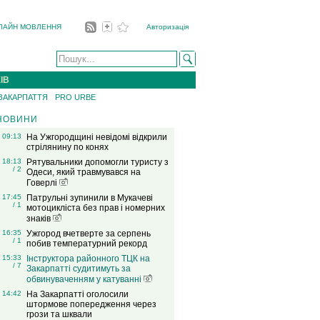
ЛАЙН МОВЛЕННЯ
Авторизація
ІВ
 ЗАКАРПАТТЯ
PRO URBE
НОВИНИ
09:13
На Ужгородщині невідомі відкрили
стрілянину по конях
18:13
Рятувальники допомогли туристу з
/ 2
Одеси, який травмувався на
Говерлі
17:45
Патрульні зупинили в Мукачеві
/ 1
мотоцикліста без прав і номерних
знаків
16:35
Ужгород вчетверте за серпень
/ 1
побив температурний рекорд
15:33
Інструктора районного ТЦК на
/ 7
Закарпатті судитимуть за
обвинуваченням у катуванні
14:42
На Закарпатті оголосили
штормове попередження через
грози та шквали