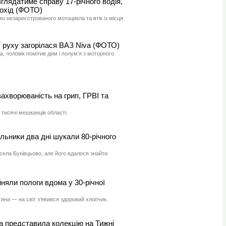
глядатиме справу 17-річного водія,
шохід (ФОТО)
мо незареєстрованого мотоцикла та втік із місця
 руху загорілася ВАЗ Niva (ФОТО)
 чоловік помітив дим і полум’я з моторного
захворюваність на грип, ГРВІ та
тисячі мешканців області.
ьники два дні шукали 80-річного
 села Буківцьово, але його вдалося знайти
няли пологи вдома у 30-річної
тина — на світ з’явився здоровий хлопчик.
а представила колекцію на Тижні