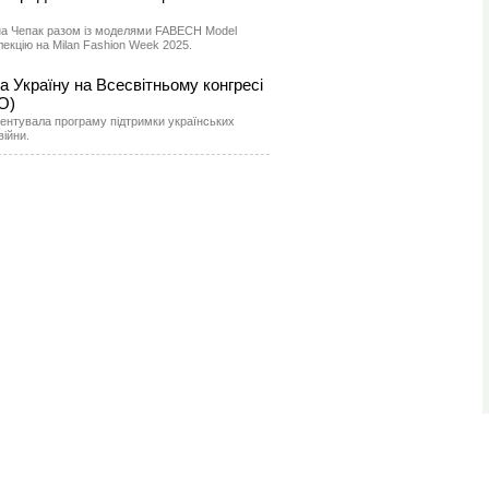
на Чепак разом із моделями FABECH Model
екцію на Milan Fashion Week 2025.
 Україну на Всесвітньому конгресі
О)
ентувала програму підтримки українських
війни.