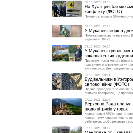
08.10.2025, 13:30
На Хустщині батько см
конфлікту (ФОТО)
Поліція затримала 50-річного ч
08.10.2025, 12:23
У Мукачеві згоріла дво
Пожежа спалахнула на вулиці В
надійшло о 04:23.
08.10.2025, 09:56
У Мукачеві триває мист
закарпатських художни
Протягом тижня митці з різних 
присвячені мальовничим куточ
виставкою до Дня працівників к
08.10.2025, 09:04
Будівельники в Ужгород
світової війни (ФОТО)
Під час проведення земляних ро
виявили боєприпас, що пролежав
07.10.2025, 22:07
Верховна Рада планує 
щодо вітряків у горах
Краматорські ВЕСіонери не змог
Карпат, тому, опираючись на сво
себе закон, щоб узаконити своє 
07.10.2025, 18:49
Мандрівка до Скакала: 