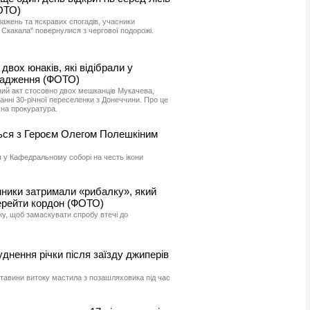
ОТО)
ажень та яскравих спогадів, учасники
 Скакала" повернулися з чергової подорожі.
вох юнаків, які відібрали у
ощадження (ФОТО)
ий акт стосовно двох мешканців Мукачева,
нні 30-річної переселенки з Донеччини. Про це
на прокуратура.
ься з Героєм Олегом Полешкіним
 у Кафедральному соборі на честь ікони
нники затримали «рибалку», який
ерейти кордон (ФОТО)
ку, щоб замаскувати спробу втечі до
уднення річки після заїзду джиперів
тавини витоку мастила з позашляховика під час