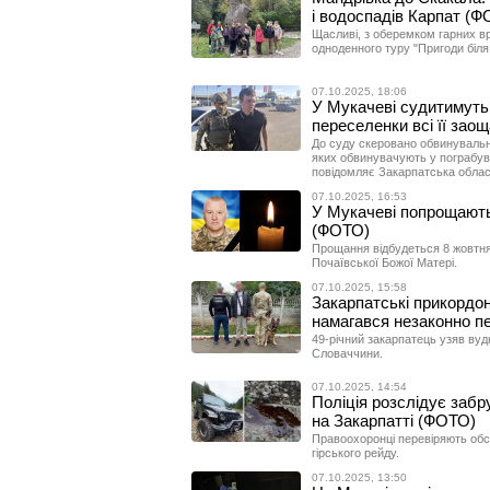
і водоспадів Карпат (Ф
Щасливі, з оберемком гарних вр
одноденного туру "Пригоди біля
07.10.2025, 18:06
У Мукачеві судитимуть д
переселенки всі її за
До суду скеровано обвинувальн
яких обвинувачують у пограбува
повідомляє Закарпатська облас
07.10.2025, 16:53
У Мукачеві попрощают
(ФОТО)
Прощання відбудеться 8 жовтня
Почаївської Божої Матері.
07.10.2025, 15:58
Закарпатські прикордо
намагався незаконно п
49-річний закарпатець узяв вуд
Словаччини.
07.10.2025, 14:54
Поліція розслідує забр
на Закарпатті (ФОТО)
Правоохоронці перевіряють обс
гірського рейду.
07.10.2025, 13:50