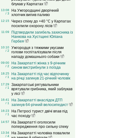
блукав у Карпатах
13:08
На Ужгородщині дворічний
/ 3
хлопчик випив паливо
12:15
Через спеку до +40 °C у Карпатах
посилили охорону лісів
11:09
Підтвердили загибель захисника із
Нанкова на Хустщині Юліана
Гербея
10:10
Ужгородця з тяжкими укусами
/ 2
голови госпіталізували після
нападу домашнього собаки
09:00
На Закарпатті жінка з 9-річним
/ 2
сином вистрибнули з поїзда
18:25
На Закарпатті під час відпочинку
/ 1
на річці загинув 21-річний чоловік
17:29
Закарпатські рятувальники
/ 1
врятували грибника, який заблукав
у лісі
16:41
На Закарпатті внаслідок ДТП
/ 1
загинув 64-річний велосипедист
16:23
На Петросі турист двічі впав під
/ 1
час походу
14:57
На Закарпатті оголосили
попередження про сильну спеку
13:34
На Закарпатті чоловіка повалили
/ 4
на землю й обікрали