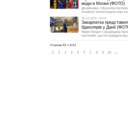
моди в Мілані (ФОТО)
Дизайнерка з Мукачева Катери
Academy презентувала нову кол
06.10.2025, 18:54
Закарпатка представила
бджолярів у Данії (ФОТ
Марія Лендел з Іршавщини през
пасічників, що постраждали від 
Сторінка 82 з 4113
1
2
3
4
5
6
7
8
9
10
...