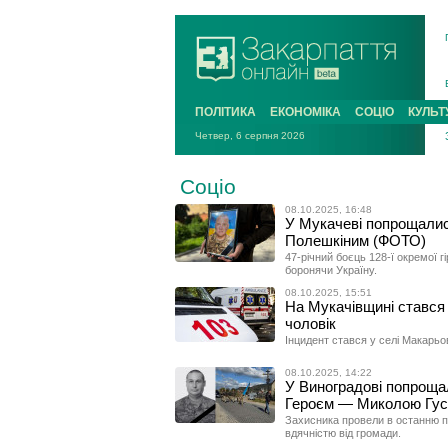
ПОЛІТИКА
ЕКОНОМІКА
СОЦІО
КУЛЬТ
Четвер, 6 серпня 2026
Соціо
08.10.2025, 16:48
У Мукачеві попрощалис
Полешкіним (ФОТО)
47-річний боєць 128-ї окремої г
боронячи Україну.
08.10.2025, 15:51
На Мукачівщині стався 
чоловік
Інцидент стався у селі Макарьо
08.10.2025, 14:22
У Виноградові попрощал
Героєм — Миколою Гу
Захисника провели в останню п
вдячністю від громади.