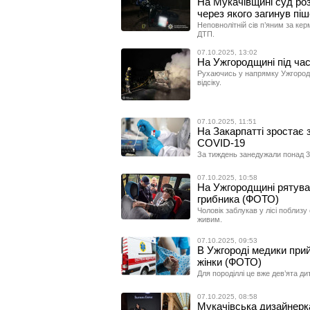
На Мукачівщині суд роз
через якого загинув пі
Неповнолітній сів п’яним за кер
ДТП.
07.10.2025, 13:02
На Ужгородщині під час
Рухаючись у напрямку Ужгорода,
відсіку.
07.10.2025, 11:51
На Закарпатті зростає 
COVID-19
За тиждень занедужали понад 3 
07.10.2025, 10:58
На Ужгородщині рятувал
грибника (ФОТО)
Чоловік заблукав у лісі поблизу
живим.
07.10.2025, 09:53
В Ужгороді медики прий
жінки (ФОТО)
Для породіллі це вже дев’ята ди
07.10.2025, 08:58
Мукачівська дизайнерк