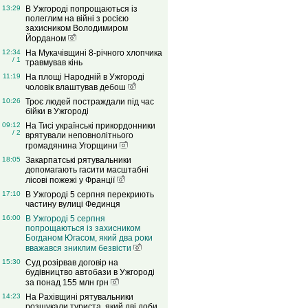
13:29
В Ужгороді попрощаються із
полеглим на війні з росією
захисником Володимиром
Йорданом
12:34
На Мукачівщині 8-річного хлопчика
/ 1
травмував кінь
11:19
На площі Народній в Ужгороді
чоловік влаштував дебош
10:26
Троє людей постраждали під час
бійки в Ужгороді
09:12
На Тисі українські прикордонники
/ 2
врятували неповнолітнього
громадянина Угорщини
18:05
Закарпатські рятувальники
допомагають гасити масштабні
лісові пожежі у Франції
17:10
В Ужгороді 5 серпня перекриють
частину вулиці Фединця
16:00
В Ужгороді 5 серпня
попрощаються із захисником
Богданом Югасом, який два роки
вважався зниклим безвісти
15:30
Суд розірвав договір на
будівництво автобази в Ужгороді
за понад 155 млн грн
14:23
На Рахівщині рятувальники
розшукали туриста, який дві доби