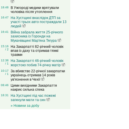
18:48
В Ужгороді медики врятували
чоловіка після утоплення
16:47
На Хустщині внаслідок ДТП за
участі трьох авто постраждали 13
людей
16:41
Війна забрала життя 25-річного
захисника із Горонди на
Мукачівщині Мар'яна Тягура
15:16
На Закарпатті 82-річний чоловік
/ 2
впав із даху та отримав тяжкі
травми
12:38
На Закарпатті 46-річний чоловік
/ 1
жорстоко побив 74-річну матір
10:17
За вбивство 22-річної закарпатки
/ 1
українець отримав 14 років
ув’язнення в Чехії
08:46
Цими вихідними Закарпаття
накриє сильна спека
18:31
На Хустщині під час пожежі
загинули мати та син
» Новини за добу