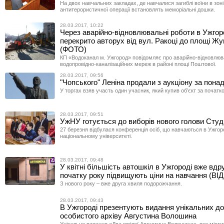
На двох навчальних закладах, де навчалися загиблі воїни в зон
антитерористичної операції встановлять меморіальні дошки.
28.03.2017, 10:22
Через аварійно-відновлювальні роботи в Ужгор
перекрито авторух від вул. Ракоці до площі Жу
(ФОТО)
КП «Водоканал м. Ужгород» повідомляє про аварійно-відновлюв
водопровідно-каналізаційних мереж в районі площі Поштової.
28.03.2017, 09:56
"Чопського" Леніна продали з аукціону за понад
У торгах взяв участь один учасник, який купив об’єкт за початк
28.03.2017, 09:51
УжНУ готується до виборів нового голови Сту
27 березня відбулася конференція осіб, що навчаються в Ужго
національному університеті.
28.03.2017, 09:48
У квітні більшість автошкіл в Ужгороді вже вдру
початку року підвищують ціни на навчання (ВІ
З нового року – вже друга хвиля подорожчання.
28.03.2017, 09:43
В Ужгороді презентують видання унікальних до
особистого архіву Августина Волошина