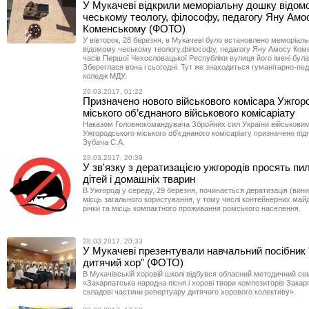
У Мукачеві відкрили меморіальну дошку відом
чеському теологу, філософу, педагогу Яну Амо
Коменському (ФОТО)
У вівторок, 28 березня, в Мукачеві було встановлено меморіал
відомому чеському теологу,філософу, педагогу Яну Амосу Ком
часів Першої Чехословацької Республіки вулиця його імені була
Збереглася вона і сьогодні. Тут же знаходиться гуманітарно-пед
коледж МДУ.
29.03.2017, 01:22
Призначено нового військового комісара Ужгор
міського об’єднаного військового комісаріату
Наказом Головнокомандувача Збройних сил України військови
Ужгородського міського об’єднаного комісаріату призначено пі
Зубача С.А.
28.03.2017, 20:39
У зв'язку з дератизацією ужгородів просять пи
дітей і домашніх тварин
В Ужгороді у середу, 29 березня, починається дератизація (вин
місць загального користування, у тому числі контейнерних майд
річки та місць компактного проживання ромського населення.
28.03.2017, 20:33
У Мукачеві презентували навчальний посібник 
дитячий хор" (ФОТО)
В Мукачівській хоровій школі відбувся обласний методичний се
«Закарпатська народна пісня і хорові твори композиторів Закарп
складові частини репертуару дитячого хорового колективу».