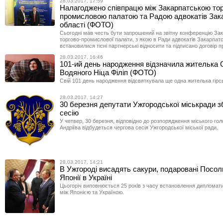
28.03.2017, 17:59
Налагоджено співпрацю між Закарпатською тор
промисловою палатою та Радою адвокатів Зак
області (ФОТО)
Сьогодні мав честь бути запрошений на звітну конференцію За
торгово-промислової палати, з якою в Ради адвокатів Закарпатс
встановилися тісні партнерські відносити та підписано договір п
28.03.2017, 16:46
101-ий день народження відзначила жителька 
Водяного Ніца Філіп (ФОТО)
Свій 101 день народження відсвяткувала ще одна жителька гірс
28.03.2017, 14:27
30 березня депутати Ужгородської міськради з
сесію
У четвер, 30 березня, відповідно до розпорядження міського го
Андріїва відбудеться чергова сесія Ужгородської міської ради.
28.03.2017, 14:21
В Ужгороді висадять сакури, подаровані Посо
Японії в Україні
Цьогоріч виповнюється 25 років з часу встановлення дипломат
між Японією та Україною.