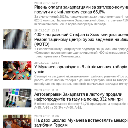
28.03.2017, 14:11
Рівень оплати закарпатцями за житлово-комун
послуги у січні-лютому склав 65,6%
За січень–лютий 2017р. нарахування за житлово-комунальні по
626,1 млн.грн. Населенням Закарпатської області сплачено 410,
включаючи погашення боргів попередніх періодів.
28.03.2017, 13:13
400-кілограмовий Стефан із Хмельницька осел
Реабілітаційному центрі бурих ведмедів на Зак
(ФОТО)
У Реабілітаційному центрі бурих ведмедів Національного приро
«Синевир» поселився ще один клишоногий. 400-кілограмового
транспортовано з Хмельницька.
28.03.2017, 12:14
У Мукачеві організують 8 літніх мовних таборів
учнів
Сьогодні на засіданні міськвиконкому прийнято рішення «Про ор
роботи літніх мовних таборів з денним перебуванням та таборів
перебуванням при загальноосвітніх навчальних закладах влітку
28.03.2017, 11:11
Автозаправки Закарпаття в лютому продали
нафтопродуктів та газу на понад 332 млн грн
В обсязі реалізованого бензину 61,7% припадало на продаж бе
А-95, А-98 та 38,3% – А-80, А-92.
28.03.2017, 11:06
На двох школах Мукачева встановлять меморі
загиблим Героям