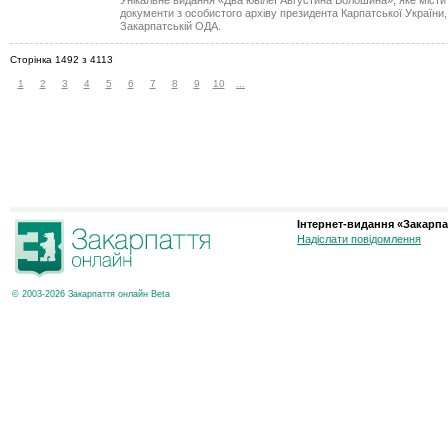
Унікальне видання «Два ювілеї Августина Волошина», яке містит
документи з особистого архіву президента Карпатської України
Закарпатській ОДА.
Сторінка 1492 з 4113
1
2
3
4
5
6
7
8
9
10
...
Інтернет-видання «Закарпа
Надіслати повідомлення
© 2003-2026 Закарпаття онлайн Beta