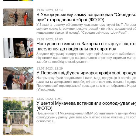
13.07.2023, 14:14
В Ужгородському замку запрацював "Середньо
рум" стародавньої зброї (ФОТО)
У Закарпатському обласному краєзнавчому музеї ім. Т. Легоць
монтаж нових історичних реконструкцій - реплік стародавньої зб
нещодавно відкритій локації: "Середньовічному Шоу-Румі".
13.07.2023, 14:03
Наступного тижня на Закарпатті стартує підгот
населення до національного спротиву
Завдяки підтримці закордонних партнерів Закарпатський облас
підготовки населення до національного спротиву отримав матер
засоби та необхідне екіпірування.
13.07.2023, 12:29
У Перечині відбувся ярмарок крафтової продук
На ярмарку були представлені сири, мед, продукція із овочів, д
палинка та декоративні вироби, які виготовляють локальні підп
Перечинської територіальної громади та міста-побратима Нодь
(Угорщина).
13.07.2023, 11:59
У центрі Мукачева встановили охолоджувальн
(ФОТО)
Працівники КП Міськводоканал ММР облаштували у центрі Мук
охолоджуючу рамку, для того аби у літню спеку мукачівці та гост
освіжитися.