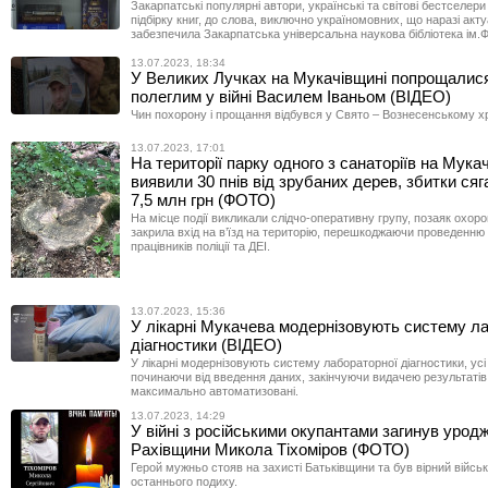
Закарпатські популярні автори, українські та світові бестселери
підбірку книг, до слова, виключно україномовних, що наразі акт
забезпечила Закарпатська універсальна наукова бібліотека ім.
13.07.2023, 18:34
У Великих Лучках на Мукачівщині попрощалися
полеглим у війні Василем Іваньом (ВІДЕО)
Чин похорону і прощання відбувся у Свято – Вознесенському х
13.07.2023, 17:01
На території парку одного з санаторіїв на Мука
виявили 30 пнів від зрубаних дерев, збитки ся
7,5 млн грн (ФОТО)
На місце події викликали слідчо-оперативну групу, позаяк охор
закрила вхід на в’їзд на територію, перешкоджаючи проведенню 
працівників поліції та ДЕІ.
13.07.2023, 15:36
У лікарні Мукачева модернізовують систему л
діагностики (ВІДЕО)
У лікарні модернізовують систему лабораторної діагностики, усі
починаючи від введення даних, закінчуючи видачею результатів 
максимально автоматизовані.
13.07.2023, 14:29
У війні з російськими окупантами загинув урод
Рахівщини Микола Тіхоміров (ФОТО)
Герой мужньо стояв на захисті Батьківщини та був вірний військ
останнього подиху.