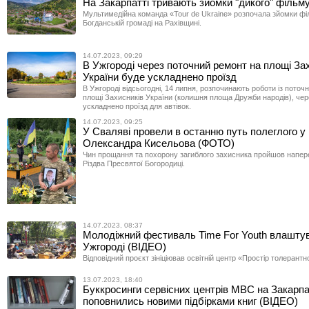
На Закарпатті тривають зйомки "дикого" фільм
Мультимедійна команда «Tour de Ukraine» розпочала зйомки фі
Богданській громаді на Рахівщині.
14.07.2023, 09:29
В Ужгороді через поточний ремонт на площі За
України буде ускладнено проїзд
В Ужгороді відсьогодні, 14 липня, розпочинають роботи із поточ
площі Захисників України (колишня площа Дружби народів), чер
ускладнено проїзд для автівок.
14.07.2023, 09:25
У Сваляві провели в останню путь полеглого у 
Олександра Кисельова (ФОТО)
Чин прощання та похорону загиблого захисника пройшов напере
Різдва Пресвятої Богородиці.
14.07.2023, 08:37
Молодіжний фестиваль Time For Youth влашту
Ужгороді (ВІДЕО)
Відповідний проєкт зініціював освітній центр «Простір толерантно
13.07.2023, 18:40
Буккросинги сервісних центрів МВС на Закарпа
поповнились новими підбірками книг (ВІДЕО)