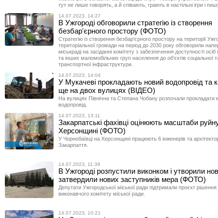
тут не лише говорять, а й співають, грають в настільні ігри і пи
14.07.2023, 14:27
В Ужгороді обговорили стратегію із створення
безбар'єрного простору (ФОТО)
Стратегію із створення безбар'єрного простору на території Ужг
територіальної громади на період до 2030 року обговорили напе
міськраді на засіданні комітету з забезпечення доступності осіб і
та інших маломобільних груп населення до об’єктів соціальної т
транспортної інфраструктури.
14.07.2023, 14:04
У Мукачеві прокладають новий водопровід та к
ще на двох вулицях (ВІДЕО)
На вулицях Північна та Степана Чобану розпочали прокладати к
водопровід.
14.07.2023, 13:11
Закарпатські фахівці оцінюють масштаби руйн
Херсонщині (ФОТО)
У Чорнобаївці на Херсонщині працюють 6 інженерів та архітектор
Закарпаття.
14.07.2023, 11:39
В Ужгороді розпустили виконком і утворили нов
затвердили нових заступників мера (ФОТО)
Депутати Ужгородської міської ради підтримали проєкт рішення
виконавчого комітету міської ради.
14.07.2023, 10:21