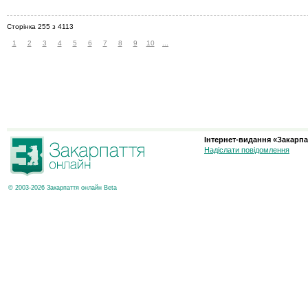
Сторінка 255 з 4113
1
2
3
4
5
6
7
8
9
10
...
Інтернет-видання «Закарпа
Надіслати повідомлення
© 2003-2026 Закарпаття онлайн Beta