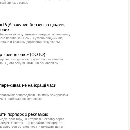
 кулінарному жанрі.
ої РДА закупив бензин за цінами,
кових
 березня за результатами тендерів уклали низку
ого палива за цінами, суттєво вищими від
іковано в «Віснику державних закупівель».
рт-революція» (ФОТО)
модельєрки гуртуються довкола фестивалю
». Цього року він потішив різнобарв′ям.
 переживає не найкращі часи
рпатських виноградарів. На зміну заморозкам
их із прибиранням сухостою.
дити порядок з рекламою
едіа-простору, і в інтернеті. Рекламу зараз
ядач. У містах – це сітілайти, білборди та
римудряються встановлювати рекламні щити,