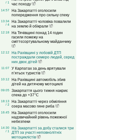
/ 1
час походу
14:57
На Закарпатті оголосили
попередження про сильну спеку
13:34
На Закарпатті чоловіка повалили
/ 4
на землю й обікрали
12:18
На Тячівщині понад 14 годин
гасили пожежу на
сміттєсортувальному майданчику
12:12
На Рахівщині у лобовій ДТП
постраждали семеро людей, серед
них двоє дітей
11:07
У Карпатах за день врятували
п’ятьох туристів
10:12
На Рахівщині автомобіль збив
дітей на дитячому мотоциклі
09:05
Закарпаття цього тижня накриє
спека до +37°C
18:13
На Закарпатті через обміління
/ 2
озера масово гине риба
16:45
На Закарпатті оголосили
надзвичайний рівень пожежної
небезпеки
14:30
На Закарпатті за добу сталися три
/ 1
ДТП за участі неповнолітніх
мотоциклістів