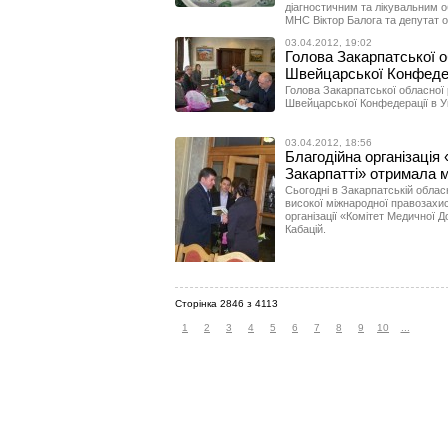
діагностичним та лікувальним 
МНС Віктор Балога та депутат 
03.04.2012, 19:02
Голова Закарпатської 
Швейцарської Конфедера
Голова Закарпатської обласної 
Швейцарської Конфедерації в У
03.04.2012, 18:56
Благодійна організація
Закарпатті» отримала 
Сьогодні в Закарпатській обласн
високої міжнародної правозахисн
організації «Комітет Медичної 
Кабацій.
Сторінка 2846 з 4113
1
2
3
4
5
6
7
8
9
10
...