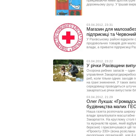
прикриваючи ними архітектурні 
дорожньому руху. У Іршаві вирі
03.04.2012, 23:31
Магазин для малозабез
підприємці та Червоний
У Рахівському районі відкрили 
продовольчих товарів для мало
влади, а приватні підприємці Р
03.04.2012, 23:22
У річки Рахівщини випу
Охорона рибних запасів – один 
управління Закарпатдержрибоохо
риб, коли тільки одних заходів 
на грані зникнення. У таких вип
середовищі проводиться штучн
закарпатські річки випустили б
03.04.2012, 21:29
Олег Лукша: «Громадсь
будівництва малих ГЕС 
Наша газета розпочала широку 
влади зреалізувати масштабне 
Закарпаття. На круглому столі п
та журналістів краю, який від­б
березня) і присвячувався цій т
«Проекту-330» (вона розіслана
екологічних організацій), але й