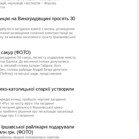
цій, науковців і експертів – Форуму
ття.
нцію на Виноградівщині просять 30
ідбулося засідання комісії з питань розміщення
питання розміщення сонячної електростанції на
ону за межами населеного пункту Шаланківської
0 сакур (ФОТО)
, висаджено 50 сакур, які місту подарував міністр
тор Балога. До весняної толоки долучилися
га, міський голова Іштван Гайдош, його
Кінч, голова райради Андрій Бігарі депутати
Пейтер) та міської ради, представники
реко-католицької єпархії устворили
отиредесятниці, пройшло чергове засідання
ї «Рух за чисту віру». На засіданні
 питання діяльності Мукачівської греко-
ло прийнято рішення про легалізацію організації
ади про її створення.
 Іршавської райлікарні подарували
млн грн. (ФОТО)
 районна лікарня поповнилася новітнім