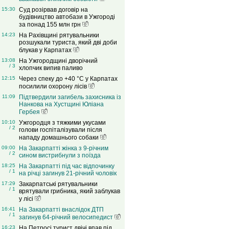
15:30
Суд розірвав договір на
будівництво автобази в Ужгороді
за понад 155 млн грн
14:23
На Рахівщині рятувальники
розшукали туриста, який дві доби
блукав у Карпатах
13:08
На Ужгородщині дворічний
/ 3
хлопчик випив паливо
12:15
Через спеку до +40 °C у Карпатах
посилили охорону лісів
11:09
Підтвердили загибель захисника із
Нанкова на Хустщині Юліана
Гербея
10:10
Ужгородця з тяжкими укусами
/ 2
голови госпіталізували після
нападу домашнього собаки
09:00
На Закарпатті жінка з 9-річним
/ 2
сином вистрибнули з поїзда
18:25
На Закарпатті під час відпочинку
/ 1
на річці загинув 21-річний чоловік
17:29
Закарпатські рятувальники
/ 1
врятували грибника, який заблукав
у лісі
16:41
На Закарпатті внаслідок ДТП
/ 1
загинув 64-річний велосипедист
16:23
На Петросі турист двічі впав під