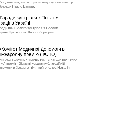
обладнанням, яке медикам подарували міністр
облради Павло Балога.
облради зустрівся з Послом
ції в Україні
ради Іван Балога зустрівся з Послом
країні Крістіаном Шьоненбергером
 «Комітет Медичної Допомоги в
міжнародну премію (ФОТО)
ій раді відбулися урочистості з нагоди вручення
ої премії «Відкриті кордони» благодійній
Допомоги в Закарпатті», який очолює Наталія