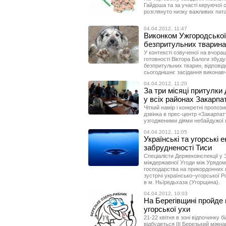
Гайдоша та за участі керуючої 
розглянуто низку важливих пит
04.04.2012, 11:47
Виконком Ужгородської
безпритульних тварина
У контексті озвученої на вчора
готовності Віктора Балоги збуду
безпритульних тварин, відповід
сьогоднішнє засідання виконавч
04.04.2012, 11:20
За три місяці притулки
у всіх районах Закарп
Чіткий намір і конкретні пропози
дзвінка в прес-центр «Закарпат
узгодженими діями небайдужої г
04.04.2012, 11:05
Українські та угорські 
забрудненості Тиси
Спеціалісти Держекоінспекції у
міждержавної Угоди між Урядом
господарства на прикордонних в
зустрічі українсько–угорської Р
в м. Ньїредьхаза (Угорщина).
04.04.2012, 10:03
На Берегівщині пройде
угорської ухи
21-22 квітня в зоні відпочинку б
відбудеться ІІІ Березький міжн