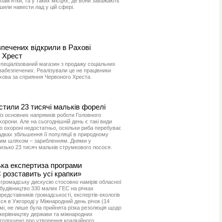
пам’ятки, та у таких місцях, де вони заважають
шили навести лад у цій сфері.
печених відкрили в Рахові
 Хрест
спеціалізований магазин з продажу соціальних
забезпечених. Реалізували це не працівники
ахова за сприяння Червоного Хреста.
стили 23 тисячі мальків форелі
із основних напрямків роботи Головного
рони. Але на сьогоднішній день є такі види
по охороні недостатньо, оскільки риба перебуває
адках збільшення її популяції в природному
им шляхом – зарибленням. Днями у
лизько 23 тисяч мальків струмкового лосося.
ка експертиза програми
розставить усі крапки»
громадську дискусію стосовно намірів обласної
будівництво 330 малих ГЕС на річках
редставників громадськості, експертів-екологів
увся в Ужгороді у Міжнародний день річок (14
емі, не лише була прийнята різка резолюція щодо
 керівництву держави та міжнародних
 оголошено про утворення коаліційного