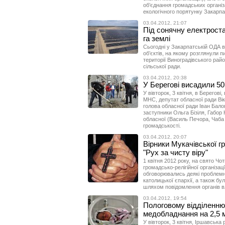
об’єднання громадських організа
екологічного порятунку Закарпа
03.04.2012, 21:07
Під сонячну електроста
га землі
Сьогодні у Закарпатській ОДА в
об’єктів, на якому розглянули 
території Виноградівського рай
сільської ради.
03.04.2012, 20:38
У Берегові висадили 5
У вівторок, 3 квітня, в Берегові
МНС, депутат обласної ради Вік
голова обласної ради Іван Бало
заступники Ольга Бізіля, Габор 
обласної (Василь Печора, Чаба 
громадськості.
03.04.2012, 20:07
Вірники Мукачівської г
"Рух за чисту віру"
1 квітня 2012 року, на свято Ч
громадсько-релігійної організаці
обговорювались деякі проблемні
католицької єпархії, а також бу
шляхом повідомлення органів вл
03.04.2012, 19:54
Пологовому відділенню
медобладнання на 2,5 
У вівторок, 3 квітня, Іршавська