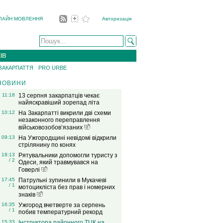
ЛАЙН МОВЛЕННЯ
Авторизація
ІВ
 ЗАКАРПАТТЯ
PRO URBE
НОВИНИ
11:18
13 серпня закарпатців чекає
найяскравіший зорепад літа
10:12
На Закарпатті викрили дві схеми
незаконного переправлення
військовозобов’язаних
09:13
На Ужгородщині невідомі відкрили
стрілянину по конях
18:13
Рятувальники допомогли туристу з
/ 2
Одеси, який травмувався на
Говерлі
17:45
Патрульні зупинили в Мукачеві
/ 1
мотоцикліста без прав і номерних
знаків
16:35
Ужгород вчетверте за серпень
/ 1
побив температурний рекорд
15:33
Інструктора районного ТЦК на