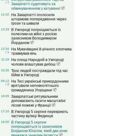
/ 7
Закарпатті судитимуть за
обвинуваченням у катуванні
14:42
На Закарпатті оголосили
штормове попередження через
грози та шквали
13:29
В Ужгороді попрощаються із
полеглим на війні з росією
захисником Володимиром
Йорданом
12:34
На Мукачівщині 8-річного хлопчика
/ 1
травмував кінь
11:19
На площі Народній в Ужгороді
чоловік влаштував дебош
10:26
Троє людей постраждали під час
бійки в Ужгороді
09:12
На Тисі українські прикордонники
/ 2
врятували неповнолітнього
громадянина Угорщини
18:05
Закарпатські рятувальники
допомагають гасити масштабні
лісові пожежі у Франції
17:10
В Ужгороді 5 серпня перекриють
частину вулиці Фединця
16:00
В Ужгороді 5 серпня
попрощаються із захисником
Богданом Югасом, який два роки
вважався зниклим безвісти