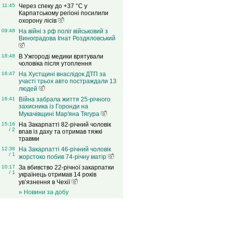
11:45
Через спеку до +37 °C у
Карпатському регіоні посилили
охорону лісів
09:48
На війні з рф поліг військовий з
Виноградова Ігнат Роздяловський
18:48
В Ужгороді медики врятували
чоловіка після утоплення
16:47
На Хустщині внаслідок ДТП за
участі трьох авто постраждали 13
людей
16:41
Війна забрала життя 25-річного
захисника із Горонди на
Мукачівщині Мар'яна Тягура
15:16
На Закарпатті 82-річний чоловік
/ 2
впав із даху та отримав тяжкі
травми
12:38
На Закарпатті 46-річний чоловік
/ 1
жорстоко побив 74-річну матір
10:17
За вбивство 22-річної закарпатки
/ 1
українець отримав 14 років
ув’язнення в Чехії
» Новини за добу