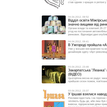
став одним з кращих в регіоні у
04.04.2012, 09:52
Відділ освіти Міжгірськ
значно вищими від рин
Органи влади та компанії 26-27
угод на постачання автомобільн
ринкових. Відповідні дані опубл
04.04.2012, 09:41
В Ужгороді пройшла «А
Уже у восьме юні кравчині та 
дизайнерів одягу «Арт-революція
03.04.2012, 23:46
Закарпатська "Леанка"
(ВІДЕО)
Цьогорічна весна не радує зака
прийшов сезон пожеж, пов'язан
03.04.2012, 23:37
У Іршаві взялися наво
Реклами вдосталь і на теренах м
чіпляють будь-де, аби лиш був гл
вивіски, підприємливі ділки п