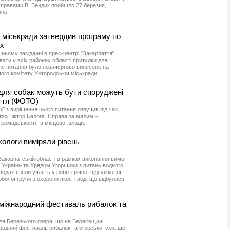
справами В. Бендик пройшло 27 березня,
ань.
 міськради затвердив програму по
х
шньому засіданні в прес-центрі "Закарпаття"
вати у всіх районах області притулки для
не питання було позачергово винесене на
ого комітету Ужгородської міськради.
 для собак можуть бути споруджені
аття (ФОТО)
ції з вирішення цього питання озвучив під час
тя» Віктор Балога. Справа за малим –
ромадськості та місцевої влади.
екологи виміряли рівень
 Закарпатській області в рамках виконання вимог
 України та Урядом Угорщини з питань водного
одах взяли участь у роботі річної підсумкової
обочої групи з охорони якості вод, що відбулася
 міжнародний фестиваль рибалок та
іля Березького озера, що на Берегівщині,
ародний фестиваль рибалок та угорської ухи, що