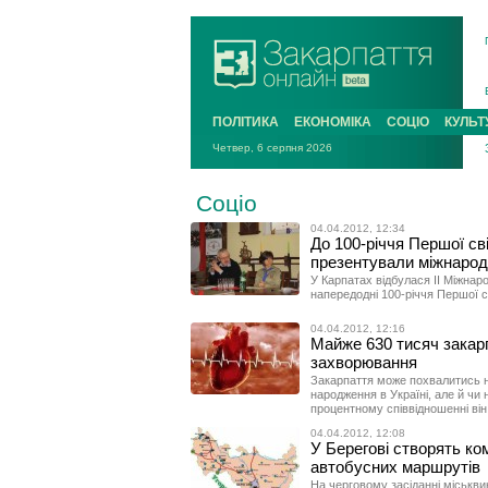
ПОЛІТИКА
ЕКОНОМІКА
СОЦІО
КУЛЬТ
Четвер, 6 серпня 2026
Соціо
04.04.2012, 12:34
До 100-річчя Першої сві
презентували міжнарод
У Карпатах відбулася II Міжнар
напередодні 100-річчя Першої св
04.04.2012, 12:16
Майже 630 тисяч закар
захворювання
Закарпаття може похвалитись не
народження в Україні, але й чи
процентному співвідношенні він
04.04.2012, 12:08
У Берегові створять ко
автобусних маршрутів
На черговому засіданні міськвик