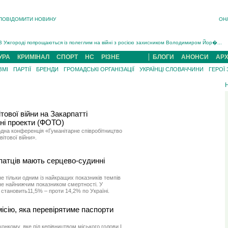
ПОВІДОМИТИ НОВИНУ
ОН
Інструктора районного ТЦК на Закарпатті судитимуть за обвинуваченням у катув...
В Ужгороді попрощаються із полеглим на війні з росією захисником Володимиром Йор�...
В Ужгороді 5 серпня попрощаються із захисником Богданом Югасом, який два роки �...
УРА
КРИМІНАЛ
СПОРТ
НС
РІЗНЕ
БЛОГИ
АНОНСИ
АРХ
Підтвердили загибель захисника із Нанкова на Хустщині Юліана Гербея (ФОТО)[/gree...
ЗМІ
ПАРТІЇ
БРЕНДИ
ГРОМАДСЬКІ ОРГАНІЗАЦІЇ
УКРАЇНЦІ СЛОВАЧЧИНИ
ГЕРОЇ
На війні з рф поліг військовий з Виноградова Ігнат Роздяловський (ФОТО)...
На Хустщині внаслідок ДТП за участі трьох авто постраждали 13 людей (ФОТО)...
Інструктора районного ТЦК на Закарпатті судитимуть за обвинувачен...
тової війни на Закарпатті
ні проекти (ФОТО)
одна конференція «Гуманітарне співробітництво
ітової війни».
патців мають серцево-судинні
 тільки одним із найкращих показників темпів
 не найнижчим показником смертності. У
 становить11,5% – проти 14,2% по Україні.
місію, яка перевірятиме паспорти
онкому, яке під керівництвом міського голови І.