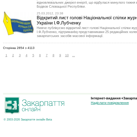
відновлювальних джерел енергії, що відбулася минулого тижня в
Бодвов Словацької Республіки.
25.03.2012, 23:38
Відкритий лист голові Національної спілки журн
України І.Ф.Лубченку
Нижче публікуємо відкритий лист голові Національної спілки жур
І.Ф.Лубченко, підтриманbq представниками 25 редакційних коле
закарпатських засобів масової інформації.
Сторінка 2854 з 4113
1
2
3
4
5
6
7
8
9
10
...
Інтернет-видання «Закарпа
Надіслати повідомлення
© 2003-2026 Закарпаття онлайн Beta