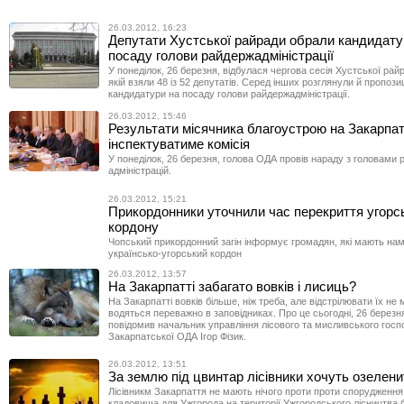
26.03.2012, 16:23
Депутати Хустської райради обрали кандидату
посаду голови райдержадміністрації
У понеділок, 26 березня, відбулася чергова сесія Хустської рай
якій взяли 48 із 52 депутатів. Серед інших розглянули й пропоз
кандидатури на посаду голови райдержадміністрації.
26.03.2012, 15:46
Результати місячника благоустрою на Закарпат
інспектуватиме комісія
У понеділок, 26 березня, голова ОДА провів нараду з головами 
адміністрацій.
26.03.2012, 15:21
Прикордонники уточнили час перекриття угорс
кордону
Чопський прикордонний загін інформує громадян, які мають нам
українсько-угорський кордон
26.03.2012, 13:57
На Закарпатті забагато вовків і лисиць?
На Закарпатті вовків більше, ніж треба, але відстрілювати їх не
водяться переважно в заповідниках. Про це сьогодні, 26 березн
повідомив начальник управління лісового та мисливського гос
Закарпатської ОДА Ігор Фізик.
26.03.2012, 13:51
За землю під цвинтар лісівники хочуть озелен
Лісівникм Закарпаття не мають нічого проти проти спорудження
кладовища для Ужгорода на території Ужгородського лісництва б