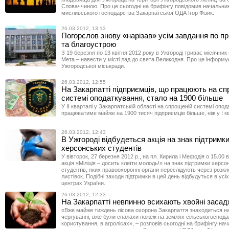
Словаччиною. Про це сьогодні на брифінгу повідомив начальник
мисливського господарства Закарпатської ОДА Ігор Фізик.
26.03.2012, 13:13
Погорєлов знову «нарізав» усім завдання по п
та благоустрою
З 19 березня по 13 квітня 2012 року в Ужгороді триває місячник
Мета – навести у місті лад до свята Великодня. Про це інформ
Ужгородської міськради.
26.03.2012, 12:55
На Закарпатті підприємців, що працюють на сп
системі оподаткування, стало на 1900 більше
У ІІ кварталі у Закарпатській області на спрощеній системі опо
працюватиме майже на 1900 тисяч підприємців більше, ніж у І кв
26.03.2012, 12:43
В Ужгороді відбудеться акція на знак підтримк
херсонських студентів
У вівторок, 27 березня 2012 р., на пл. Кирила і Мефодія о 15.00 
акція «Міліція – досить клеїти молодь!» на знак підтримки херсо
студентів, яких правоохоронні органи переслідують через розк
листівок. Подібні заходи підтримки в цей день відбудуться в усі
центрах України.
26.03.2012, 12:33
На Закарпатті невпинно всихають хвойні заса
«Вже майже тиждень лісова охорона Закарпаття знаходиться н
чергуванні, вже були спалахи пожеж на землях сільськогоспода
користування, в агролісах», – розповів сьогодні на брифінгу нач