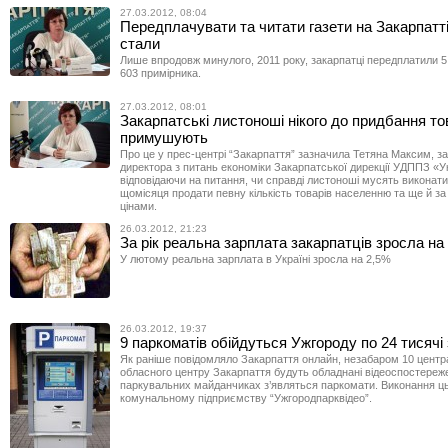
27.03.2012, 08:04
Передплачувати та читати газети на Закарпатт
стали
Лише впродовж минулого, 2011 року, закарпатці передплатили 5 
603 примірника.
27.03.2012, 08:01
Закарпатські листоноші нікого до придбання то
примушують
Про це у прес-центрі “Закарпаття” зазначила Тетяна Максим, з
директора з питань економіки Закарпатської дирекції УДППЗ «
відповідаючи на питання, чи справді листоноші мусять виконати
щомісяця продати певну кількість товарів населенню та ще й з
цінами.
26.03.2012, 21:23
За рік реальна зарплата закарпатців зросла на
У лютому реальна зарплата в Україні зросла на 2,5%
26.03.2012, 19:37
9 паркоматів обійдуться Ужгороду по 24 тисячі
Як раніше повідомляло Закарпаття онлайн, незабаром 10 цент
обласного центру Закарпаття будуть обладнані відеоспостереж
паркувальних майданчиках з’являться паркомати. Виконання ц
комунальному підприємству “Ужгородпарквідео”.