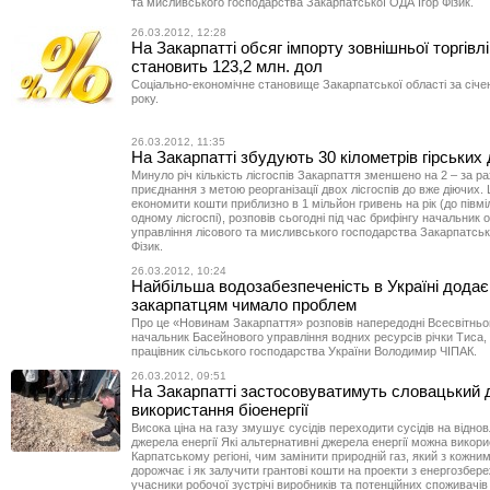
та мисливського господарства Закарпатської ОДА Ігор Фізик.
26.03.2012, 12:28
На Закарпатті обсяг імпорту зовнішньої торгівл
становить 123,2 млн. дол
Соціально-економічне становище Закарпатської області за січ
року.
26.03.2012, 11:35
На Закарпатті збудують 30 кілометрів гірських 
Минуло річ кількість лісгоспів Закарпаття зменшено на 2 – за р
приєднання з метою реорганізації двох лісгоспів до вже діючих.
економити кошти приблизно в 1 мільйон гривень на рік (до півм
одному лісгоспі), розповів сьогодні під час брифінгу начальник 
управління лісового та мисливського господарства Закарпатськ
Фізик.
26.03.2012, 10:24
Найбільша водозабезпеченість в Україні додає
закарпатцям чимало проблем
Про це «Новинам Закарпаття» розповів напередодні Всесвітньо
начальник Басейнового управління водних ресурсів річки Тиса,
працівник сільського господарства України Володимир ЧІПАК.
26.03.2012, 09:51
На Закарпатті застосовуватимуть словацький 
використання біоенергії
Висока ціна на газу змушує сусідів переходити сусідів на відно
джерела енергії Які альтернативні джерела енергії можна викори
Карпатському регіоні, чим замінити природній газ, який з кожни
дорожчає і як залучити грантові кошти на проекти з енергозбер
учасники робочої зустрічі виробників та потенційних споживачів