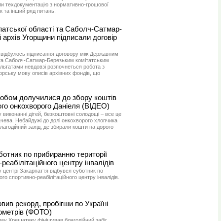
ли техдокументацію з нормативно-грошової
к та інший ряд питань.
патської області та Саболч-Сатмар-
 архів Угорщини підписали договір
 відбулось підписання договору між Державним
 та Саболч-Сатмар-Березьким комітатським
льтатами невдовзі розпочнеться робота з
орську мову описів архівних фондів, що
обом долучилися до збору коштів
ного онкохворого Даніеля (ВІДЕО)
у виконанні дітей, безкоштовні солодощі – все це
ачева. Небайдужі до долі онкохворого хлопчика
агодійний захід, де збирали кошти на дорого
ботник по прибиранню території
реабілітаційного центру інвалідів
 центрі Закарпаття відбувся суботник по
о спортивно-реабілітаційного центру інвалідів.
вив рекорд, пробігши по Україні
лометрів (ФОТО)
ому Хрещатику фінішував благодійний забіг