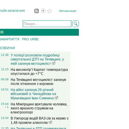
ЛАЙН МОВЛЕННЯ
Авторизація
ІВ
 ЗАКАРПАТТЯ
PRO URBE
НОВИНИ
12:38
У поліції розповіли подробиці
смертельної ДТП на Тячівщині, у
якій загинув мотоцикліст
11:15
На високогір’ї Карпат температура
опустилася до +7°C
09:38
На Тячівщині мотоцикліст загинув
після зіткнення з коровою
19:51
На війні загинув 26-річний
військовий із Чинадійова на
Мукачівщині Іван Симчина
15:44
На Міжгірщині врятували чоловіка,
/ 1
якого вразило струмом на
електроопорі
13:34
В Ужгороді водій ВАЗ сів за кермо з
1,48 проміле алкоголю
11:35
На Тячівщині в ДТП травмувалися