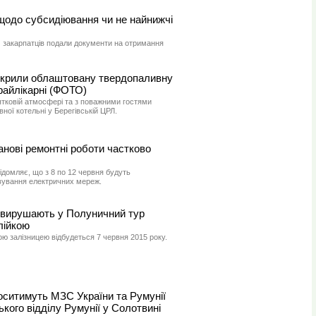
щодо субсидіювання чи не найнижчі
ч закарпатців подали документи на отримання
ідкрили облаштовану твердопаливну
райлікарні (ФОТО)
ятковій атмосфері та з поважними гостями
ної котельні у Берегівській ЦРЛ.
анові ремонтні роботи частково
домляє, що з 8 по 12 червня будуть
вування електричних мереж.
і вирушають у Полуничний тур
лійкою
 залізницею відбудеться 7 червня 2015 року.
оситимуть МЗС України та Румунії
ького відділу Румунії у Солотвині