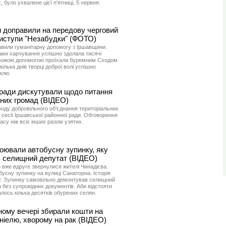
 було ухвалене цієї п'ятниці, 5 червня.
 доправили на передову черговий
виступи "Незабудки" (ФОТО)
авили гуманітарну допомогу з Іршавщини.
ами харчування успішно здолала тисячі
з Божою допомогою проїхала буремним Сходом
кілька днів творці доброї волі успішно
млю.
йради дискутували щодо питання
ьних громад (ВІДЕО)
воду добровільного об’єднання територіальних
 сесії Іршавської районної ради. Обговорення
асу ніж всіх інших разом узятих.
оювали автобусну зупинку, яку
 селищний депутат (ВІДЕО)
о вже вдруге звернулися жителі Чинадієва.
бусну зупинку на вулиці Санаторна. Історія
му. Зупинку самовільно демонтував селищний
 без супровідних документів. Аби відстояти
алось кілька десятків обурених селян.
ному вечері збирали кошти на
ніелю, хворому на рак (ВІДЕО)