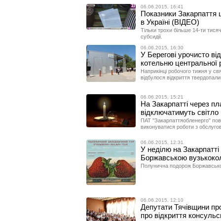
06.06.2015, 16:41
Показники Закарпаття 
в Україні (ВІДЕО)
Тільки трохи більше 14-ти тися
субсидії.
06.06.2015, 16:30
У Берегові урочисто в
котельню центральної 
Наприкінці робочого тижня у св
відбулося відкриття твердопалив
06.06.2015, 15:21
На Закарпатті через пл
відключатимуть світло
ПАТ "Закарпаттяобленерго" пові
виконуватися роботи з обслуго
06.06.2015, 12:31
У неділю на Закарпатт
Боржавською вузькоко
Полунична подорож Боржавською
06.06.2015, 12:10
Депутати Тячівщини пр
про відкриття консульс