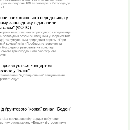
 Джміль подолав 1000 кілометрів з Ужгорода до
БН.
рони навколишнього середовища у
ому заповіднику відзначили
столом" (ФОТО)
охорони навколишнього природного середовища,
й заповідник разом із німецьким університетом
ьде) та румунським природним парком «Гори
ий круглий стіл «Проблеми створення та
 біосферних резерватів на прикладі
нського транскордонного біосферного
ах».
" прозвітується концертом
вчили у "Бліці"
ганізований і "відтанцьований" танцівниками
річчя "Бліцу".
ід ґрунтового "корка" канал "Бодон"
твіз» прочищено від твердих побутових
частину русла каналу «Бодон» зі сторони вул.