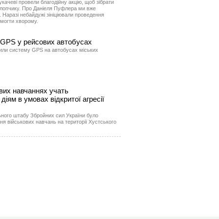
качеві провели благодійну акцію, щоб зібрати
хлопчику. Про Даніеля Пуфлера ми вже
. Наразі небайдужі зініціювали проведення
омогти хворому.
 GPS у рейсових автобусах
вили систему GPS на автобусах міських
вих навчаннях учать
діям в умовах відкритої агресії
ьного штабу Збройних сил України було
я військових навчань на території Хустського