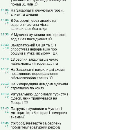
учасників контрабанди кокаїну на
понад $1 млн
16:06
На Закарпатті очікуються грози,
/ 1
зливи та шквали
15:06
В Ужгороді через аварію на
/ 2
водогоні частина міста
залишилася без води
13:53
У Мукачеві зупинили нетверезого
водія без посвідчення
12:43
Закарпатський ОТЦК та СП
/ 10
спростував інформацію про
обшуки в Мукачівському ТЦК
11:18
13 серпня закарпатців чекає
найяскравіший зорепад літа
10:12
На Закарпатті викрили дві схеми
/ 4
незаконного переправлення
військовозобов’язаних
09:13
На Ужгородщині невідомі відкрили
/ 2
стрілянину по конях
18:13
Рятувальники допомогли туристу з
/ 2
Одеси, який травмувався на
Говерлі
17:45
Патрульні зупинили в Мукачеві
/ 1
мотоцикліста без прав і номерних
знаків
16:35
Ужгород вчетверте за серпень
/ 1
побив температурний рекорд