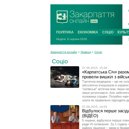
ПОЛІТИКА
ЕКОНОМІКА
СОЦІО
КУЛЬТ
Неділя, 9 серпня 2026
Закарпаття онлайн
»
Новини
»
Соціо
Соціо
07.06.2015, 15:34
«Карпатська Січ» раз
провели вишкіл з війс
Тактична медицина – цю не скл
абсолютно ігнорували в українсь
“натівські” аптечки має лише н
лише розпочався. Але забезпеч
половина справи. Потрібно навч
знати як правильно підходити до 
07.06.2015, 14:03
Відбулося перше засідан
(ВІДЕО)
5 червня, відбулося перше плена
ради VI скликання. За 1 годину
району рішення – зміни в бюджет