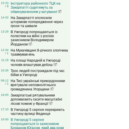
15:33
Інструктора районного ТЦК на
/ 8
Закарпатті судитимуть за
обвинуваченням у катуванні
14:42
На Закарпатті оголосили
штормове попередження через
грози та шквали
13:29
В Ужгороді попрощаються із
полеглим на війні з росією
захисником Володимиром
Йорданом
12:34
На Мукачівщині 8-річного хлопчика
/ 1
травмував кінь
11:19
На площі Народній в Ужгороді
чоловік влаштував дебош
10:26
Троє людей постраждали під час
бійки в Ужгороді
09:12
На Тисі українські прикордонники
/ 1
врятували неповнолітнього
громадянина Угорщини
18:05
Закарпатські рятувальники
допомагають гасити масштабні
лісові пожежі у Франції
17:10
В Ужгороді 5 серпня перекриють
частину вулиці Фединця
16:00
В Ужгороді 5 серпня
попрощаються із захисником
Богданом Югасом, який два роки