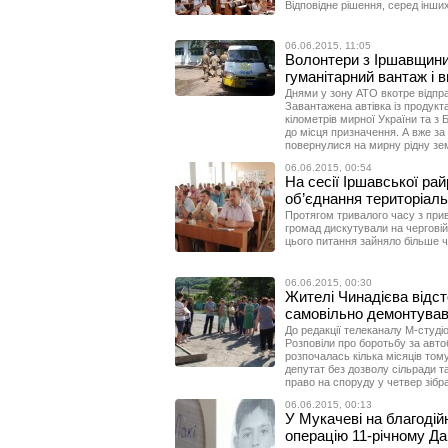
Відповідне рішення, серед інших,
06.06.2015, 11:05
Волонтери з Іршавщини
гуманітарний вантаж і 
Днями у зону АТО вкотре відпр
Завантажена автівка із продукт
кілометрів мирної України та 
до місця призначення. А вже за 
повернулися на мирну рідну зе
06.06.2015, 00:54
На сесії Іршавської ра
об’єднання територіал
Протягом тривалого часу з при
громад дискутували на черговій
цього питання зайняло більше ч
06.06.2015, 00:30
Жителі Чинадієва відст
самовільно демонтував
До редакції телеканалу М-студі
Розповіли про боротьбу за авто
розпочалась кілька місяців то
депутат без дозволу сільради та
право на споруду у четвер зібр
06.06.2015, 00:13
У Мукачеві на благодій
операцію 11-річному Да