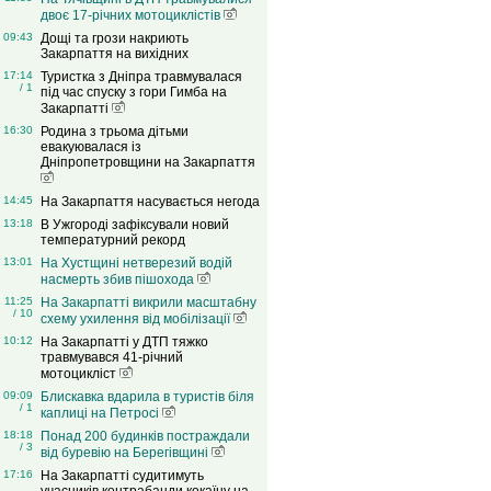
двоє 17-річних мотоциклістів
09:43
Дощі та грози накриють
Закарпаття на вихідних
17:14
Туристка з Дніпра травмувалася
/ 1
під час спуску з гори Гимба на
Закарпатті
16:30
Родина з трьома дітьми
евакуювалася із
Дніпропетровщини на Закарпаття
14:45
На Закарпаття насувається негода
13:18
В Ужгороді зафіксували новий
температурний рекорд
13:01
На Хустщині нетверезий водій
насмерть збив пішохода
11:25
На Закарпатті викрили масштабну
/ 10
схему ухилення від мобілізації
10:12
На Закарпатті у ДТП тяжко
травмувався 41-річний
мотоцикліст
09:09
Блискавка вдарила в туристів біля
/ 1
каплиці на Петросі
18:18
Понад 200 будинків постраждали
/ 3
від буревію на Берегівщині
17:16
На Закарпатті судитимуть