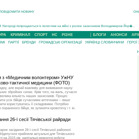
ПОВІДОМИТИ НОВИНУ
ОН
На війні загинув 26-річний військовий із Чинадійова на Мукачівщині Іван Симчин...
Інструктора районного ТЦК на Закарпатті судитимуть за обвинуваченням у катув...
В Ужгороді попрощаються із полеглим на війні з росією захисником Володимиром Йор�...
В Ужгороді 5 серпня попрощаються із захисником Богданом Югасом, який два роки �...
УРА
КРИМІНАЛ
СПОРТ
НС
РІЗНЕ
БЛОГИ
АНОНСИ
АРХ
Підтвердили загибель захисника із Нанкова на Хустщині Юліана Гербея (ФОТО)[/gree...
ЗМІ
ПАРТІЇ
БРЕНДИ
ГРОМАДСЬКІ ОРГАНІЗАЦІЇ
УКРАЇНЦІ СЛОВАЧЧИНИ
ГЕРОЇ
На війні з рф поліг військовий з Виноградова Ігнат Роздяловський (ФОТО)...
На війні загинув 26-річний військовий із Чинадійова на Мукачівщині �...
ом з «Медичним волонтером» УжНУ
ьково-тактичної медицини (ФОТО)
адну, але вкрай важливу для виживання науку
ких збройних силах. Крім того, на жаль, сучасні
евелика кількість наших захисників. Процес
ити усіх бійців сучасними аптечками – лише
ити користуватись її складовими. Потрібно
пораненого бійця, як зупиняти кровотечу і т. ін.
ня 26-ї сесії Тячівської райради
рне засідання 26-ї сесії Тячівської районної
 44депутати прийняли актуальні для Тячівського
і на 2015 рік, капітальні ремонтні роботи