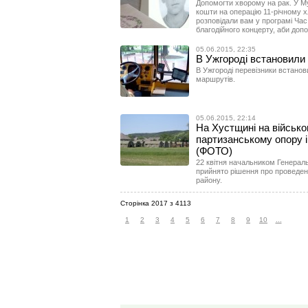
Допомогти хворому на рак. У Му
кошти на операцію 11-річному 
розповідали вам у програмі Час
благодійного концерту, аби доп
05.06.2015, 22:35
В Ужгороді встановили
В Ужгороді перевізники встано
маршрутів.
05.06.2015, 22:14
На Хустщині на військо
партизанському опору і 
(ФОТО)
22 квітня начальником Генерал
прийнято рішення про проведенн
району.
Сторінка 2017 з 4113
1
2
3
4
5
6
7
8
9
10
...