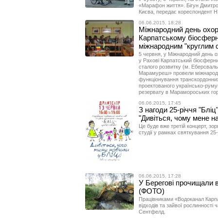
«Марафон життя». Бігун Дмитро
Києва, передає кореспондент Н
06.06.2015, 18:28
Міжнародний день охо
Карпатському біосферн
міжнародним "круглим 
5 червня, у Міжнародний день 
у Рахові Карпатський біосферни
сталого розвитку (м. Еберсвал
Марамуреш» провели міжнародн
функціонування транскордонних
проектованого українсько-руму
резервату в Марамороських гор
06.06.2015, 17:45
З нагоди 25-річчя "Бліц
"Дивіться, чому мене на
Це буде вже третій концерт, зор
студії у рамках святкування 25-
06.06.2015, 17:28
У Берегові прочищали в
(ФОТО)
Працівниками «Водоканал Карпа
відходів та зайвої рослинності 
Сентфелд.