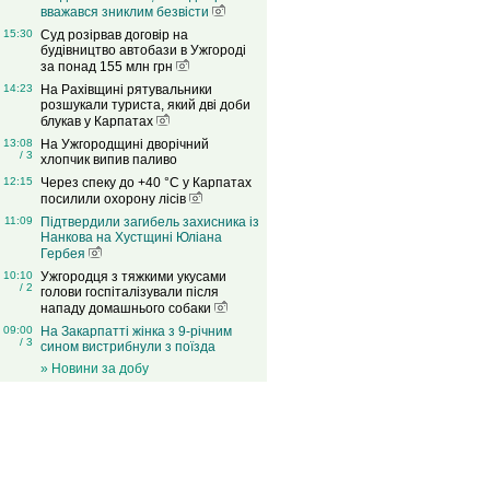
вважався зниклим безвісти
15:30
Суд розірвав договір на
будівництво автобази в Ужгороді
за понад 155 млн грн
14:23
На Рахівщині рятувальники
розшукали туриста, який дві доби
блукав у Карпатах
13:08
На Ужгородщині дворічний
/ 3
хлопчик випив паливо
12:15
Через спеку до +40 °C у Карпатах
посилили охорону лісів
11:09
Підтвердили загибель захисника із
Нанкова на Хустщині Юліана
Гербея
10:10
Ужгородця з тяжкими укусами
/ 2
голови госпіталізували після
нападу домашнього собаки
09:00
На Закарпатті жінка з 9-річним
/ 3
сином вистрибнули з поїзда
» Новини за добу