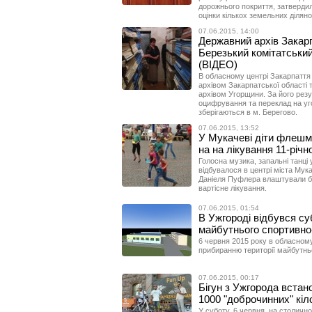
дорожнього покриття, затверди
оцінки кількох земельних діляно
07.06.2015, 14:00
Державний архів Закар
Березький комітатський
(ВІДЕО)
В обласному центрі Закарпаття
архівом Закарпатської області
архівом Угорщини. За його резу
оцифрування та переклад на уг
зберігаються в м. Берегово.
07.06.2015, 13:52
У Мукачеві діти флешм
на на лікування 11-річ
Голосна музика, запальні танці 
відбувалося в центрі міста Мук
Даніеля Пуфлера влаштували бл
вартісне лікування.
07.06.2015, 01:54
В Ужгороді відбувся су
майбутнього спортивно-
6 червня 2015 року в обласному
прибиранню території майбутньог
07.06.2015, 00:17
Бігун з Ужгорода встано
1000 "доброчинних" кі
У суботу, 6 червня, на столичн