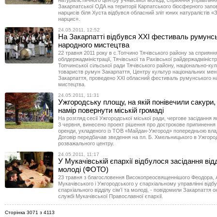
натуралістичного центру учнівської молоді, сприяння управління
Закарпатської ОДА на території Карпатського біосферного запов
нарцисів біля Хуста відбувся обласний зліт юних натуралістів «
нарцис».
24.05.2011, 12:52
На Закарпатті відбувся ХХІ фестиваль румунс
народного мистецтва
22 травня 2011 року в с.Топчино Тячівського району за сприянн
облдержадміністрації, Тячівської та Рахівської райдержадміністр
Топчинської сільської ради Тячівського району, національно-ку
товариств румун Закарпаття, Центру культур національних ме
Закарпаття, проведено ХХІ обласний фестиваль румунського н
мистецтва.
24.05.2011, 11:31
Ужгородську площу, на якій понівечили сакури
намір повернути міській громаді
На розгляд сесії Ужгородської міської ради, чергове засідання я
3 червня, винесено проект рішення про дострокове припинення
оренди, укладеного із ТОВ «Майдан-Ужгород» попередньою влад
Договір передбачав зведення на пл. Б. Хмельницького в Ужгород
розважального центру.
24.05.2011, 11:17
У Мукачівській єпархії відбулося засідання відді
молоді (ФОТО)
23 травня з благословення Високопреосвященнішого Феодора, 
Мукачівського і Ужгородського у єпархіальному управлінні відб
єпархіального відділу сім’ї та молоді, - повідомили Закарпаття 
службі Мукачівської Православної єпархії.
Сторінка 3071 з 4113