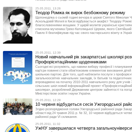
25.05.2011, 13:26
Теодор Ромжа як вирок безбожному режиму
Щопонеділка о сьомій годині вечора в церкві Святого Миколая 
Аскольдовій Могилі в Києві відбувається акафіст Теодору Ромжі
благословеннями мощами. У щирій молитві українські християн
єпископа-мученика Греко-Католицької Церкви, якого Святійший
Павло ІІ беатифікував під час свого пастирського візиту в Украї
25.05.2011, 12:39
Новий навчальний рік закарпатські школярі роз
Профорієнтаційними щоденниками
Сьогодні всі розуміють, що навики вибору професії і плануванн
кар'єри повинні стати обов'язковим елементом виховання дітей
шкільною партою. Для того, щоб наблизити послуги з профорієнт
загальноосвітніх навчальних закладів, їх батьків та педагогічних
впроваджено на початку 2010-2011 навчального року для учнів 7
сільських шкіл новий інформаційний проект «Профорієнтаційни
школяра», розроблений Державним центром зайнятості та пого
Міністерством освіти і науки України.
25.05.2011, 12:29
10 червня відбудеться сесія Ужгородської рай
Згідно розпорядження голови Ужгородської районної ради Закар
області від 24 травня 2011 р. № 32, 10 червня відбудеться четве
районної ради VІ скликання.
25.05.2011, 11:32
УжНУ завершилася четверта загальноуніверси