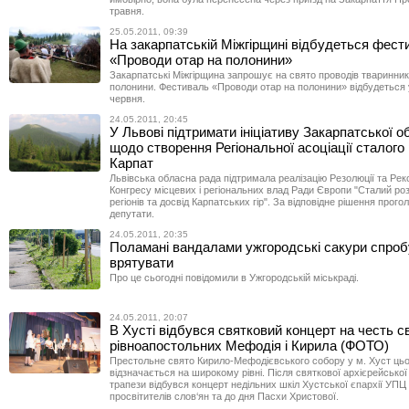
травня.
25.05.2011, 09:39
На закарпатській Міжгірщині відбудеться фест
«Проводи отар на полонини»
Закарпатські Міжгірщина запрошує на свято проводів тваринникі
полонини. Фестиваль «Проводи отар на полонини» відбудеться 
червня.
24.05.2011, 20:45
У Львові підтримати ініціативу Закарпатської 
щодо створення Регіональної асоціації сталого
Карпат
Львівська обласна рада підтримала реалізацію Резолюції та Рек
Конгресу місцевих і регіональних влад Ради Європи "Сталий роз
регіонів та досвід Карпатських гір". За відповідне рішення прог
депутати.
24.05.2011, 20:35
Поламані вандалами ужгородські сакури спро
врятувати
Про це сьогодні повідомили в Ужгородській міськраді.
24.05.2011, 20:07
В Хусті відбувся святковий концерт на честь с
рівноапостольних Мефодія і Кирила (ФОТО)
Престольне свято Кирило-Мефодієвського собору у м. Хуст цьо
відзначається на широкому рівні. Після святкової архієрейської л
трапези відбувся концерт недільних шкіл Хустської єпархії УПЦ
просвітителів слов‘ян та до дня Пасхи Христової.