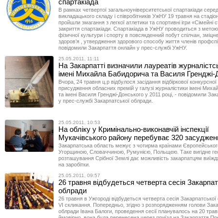
спартакіада
В рамках четвертої загальноуніверситетської спартакіади сере
викладацького складу і співробітників УжНУ 19 травня на стадіо
пройшли змагання з легкої атлетики та спортивні ігри «Сімейні 
закриття спартакіади. Спартакіада в УжНУ проводиться з мето
фізичної культури і спорту в повсякденний побут спілчан, зміцн
здоров’я , утвердження здорового способу життя членів профспі
повідомили Закарпаття онлайн у прес-службі УжНУ.
25.05.2011, 11:11
На Закарпатті визначили лауреатів журналістс
імені Михайла Бабидорича та Василя Гренджі-
Вчора, 24 травня ц.р відбулося засідання відбіркової конкурсної к
присудження обласних премій у галузі журналістики імені Мих
та імені Василя Гренджі-Донського у 2011 році, - повідомили За
у прес-службі Закарпатської облради.
25.05.2011, 10:53
На обліку у Кримінально-виконавчій інспекції
Мукачівського району перебуває 320 засуджен
Закарпатська область межує з чотирма країнами Європейськог
Угорщиною, Словаччиною, Румунією, Польщею. Таке вигідне ге
розташування Срібної Землі дає можливість закарпатцям виїжд
на заробітки.
25.05.2011, 09:57
26 травня відбудеться четверта сесія Закарпат
облради
26 травня в Ужгороді відбудеться четверта сесія Закарпатської
VІ скликання. Попередньо, згідно з розпорядженням голови Зак
облради Івана Балоги, проведення сесії планувалось на 20 трав
ймовірно, вона була перенесена через приїзд на Закарпаття Пр