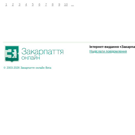
1
2
3
4
5
6
7
8
9
10
...
Інтернет-видання «Закарпа
Надіслати повідомлення
© 2003-2026 Закарпаття онлайн Beta