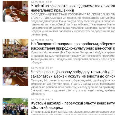
24.05.2011, 16:11
У квітні на закарпатських підприємствах виявл
нелегальних працівників
В ОБЛДЕРЖАДМІНІСТРАЦІЇ ГОВОРИЛИ ПРО ЛЕГАЛІЗАЦІЮ ПР
ЗАКАРПАТЦІВ Сьогодні, 24 травня, під керівництвом заступника
облдержадміністрації Івана Качура відбулося засідання обласної
питань виплати заробітної плати та зайнятості населення. Йшл
над комплексом заходів щодо легалізації зарплатні, зайнятості 
недопущення виплат зарплати у «конвертах» та додержання га
оплати праці.
24.05.2011, 16:06
На Закарпатті говорили про проблеми, збереже
використання природно-культурних цінностей 
У рамках відзначення Дня Європи на Закарпатті відбувся кругли
«Природні та культурні цінності краю у центрі Європи: проблеми
та використання», - повідомили Закарпаття онлайн у прес-служ
облради.
24.05.2011, 15:12
Через несанкціоновану забудову територіії дві
закарпатські церкви можуть не внести до сп
Сьогодні, 24 травня, при голові облдержадміністрації відбулася
збереження архітектури краю. Участь у заході взяли представн
управління регіонального розвитку, містобудування та архітекту
Закарпатського художнього інституту, мистецтвознавці, архітек
археологи.
24.05.2011, 13:05
Хустські школярі - переможці зльоту юних нату
«Золотий нарцис»
17 травня 2011 року за ініціативи Закарпатського обласного еко