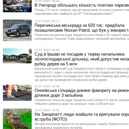
13.07.2023, 09:44
В Ужгороді збільшать кількість платних парков
Понад 170 тисяч гривень від автовласників за користування пл
парковками вже надійшло до КП "Ужгородпарксервіс".
13.07.2023, 05:17
Перечинська міськрада за 620 тис. придбала
позашляховик Nissan Patrol, що був у використ
Перечинська міська рада Закарпатської області 30 червня зам
громадянину Гасанов Тофік Шамхалович легковий автомобіль за 
13.07.2023, 04:50
Суд в Іршаві не посадив у тюрму начальника
лісогосподарської дільниці, який допустив нез
рубку дерев на 5 млн
Іршавський районний суд Закарпатської області затвердив угод
винуватості, згідно з якою начальник лісогосподарської дільниц
«Іршавське лісове господарство» Іван Білей отримав два роки 
що допустив проведення незаконної рубки дерев.
12.07.2023, 22:30
Оноківська сільрада докине фавориту на ремо
ділянок доріг 3 мільйона
Оноківська сільська рада Закарпатської області 5 липня замов
«Мішем» ремонти доріг на загальну суму 2,99 млн грн.
12.07.2023, 13:51
На Закарпатті люди знайшли та врятували пор
яструба (ФОТО)
Місцеві мешканці принесли на центральну садибу Карпатського
заповідника пораненого яструба.