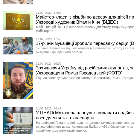
11.07.2023, 17:58
Майстер-класи із різьби по дереву для дітей п
Ужгороді художник Віталій Кінч (ВІДЕО)
Мрій. Плануй. Дій. Це оновлене гасло у дитячому творчому про
майстерня".
11.07.2023, 17:48
17-річній мукачівці зробили пересадку серця (
17-річна Юліана місяць знаходилась в реанімації Інститут серц
очікуванні донорського органа.
11.07.2023, 16:52
Захищаючи Україну від російських окупантів, за
Ужгородщини Роман Городецький (ФОТО)
Під час захисту рідної країни загинув заарпатець Роман Городе
11.07.2023, 16:43
У ЦНАПі Мукачева планують видавати водійсь
посвідчення та техпаспорти
На засіданні Гуманітарної ради погоджено закупівлю принтера д
ретрансферного друку Kanematsu Swiftpro K60 з безконтактним
подвійним модулем ламінування.