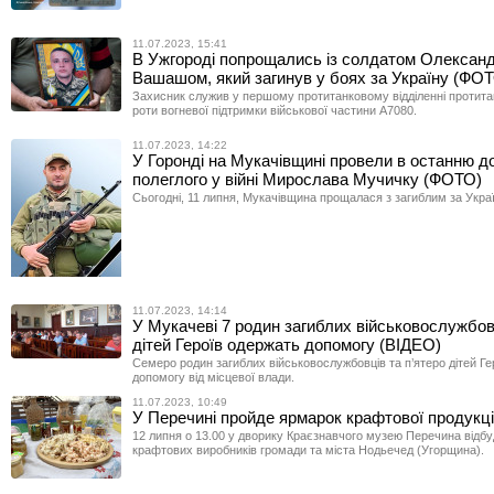
11.07.2023, 15:41
В Ужгороді попрощались із солдатом Олексан
Вашашом, який загинув у боях за Україну (ФО
Захисник служив у першому протитанковому відділенні протита
роти вогневої підтримки військової частини А7080.
11.07.2023, 14:22
У Горонді на Мукачівщині провели в останню д
полеглого у війні Мирослава Мучичку (ФОТО)
Сьогодні, 11 липня, Мукачівщина прощалася з загиблим за Укра
11.07.2023, 14:14
У Мукачеві 7 родин загиблих військовослужбов
дітей Героїв одержать допомогу (ВІДЕО)
Семеро родин загиблих військовослужбовців та п’ятеро дітей Г
допомогу від місцевої влади.
11.07.2023, 10:49
У Перечині пройде ярмарок крафтової продукці
12 липня о 13.00 у дворику Краєзнавчого музею Перечина відб
крафтових виробників громади та міста Нодьечед (Угорщина).