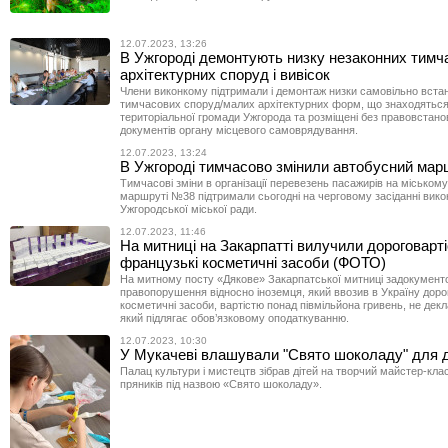
12.07.2023, 13:26
В Ужгороді демонтують низку незаконних тимч
архітектурних споруд і вивісок
Члени виконкому підтримали і демонтаж низки самовільно вста
тимчасових споруд/малих архітектурних форм, що знаходяться
територіальної громади Ужгорода та розміщені без правовстан
документів органу місцевого самоврядування.
12.07.2023, 13:24
В Ужгороді тимчасово змінили автобусний ма
Тимчасові зміни в організації перевезень пасажирів на місько
маршруті №38 підтримали сьогодні на черговому засіданні вик
Ужгородської міської ради.
12.07.2023, 11:46
На митниці на Закарпатті вилучили дороговарті
французькі косметичні засоби (ФОТО)
На митному посту «Дякове» Закарпатської митниці задокумент
правопорушення відносно іноземця, який ввозив в Україну дорог
косметичні засоби, вартістю понад півмільйона гривень, не дек
який підлягає обов’язковому оподаткуванню.
12.07.2023, 10:30
У Мукачеві влашували "Свято шоколаду" для д
Палац культури і мистецтв зібрав дітей на творчий майстер-кла
пряників під назвою «Свято шоколаду».