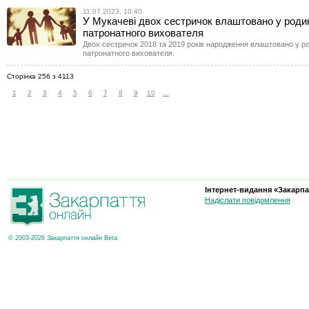
11.07.2023, 10:40
У Мукачеві двох сестричок влаштовано у роди
патронатного вихователя
Двох сестричок 2018 та 2019 років народження влаштовано у р
патронатного вихователя.
Сторінка 256 з 4113
1
2
3
4
5
6
7
8
9
10
...
Інтернет-видання «Закарпа
Надіслати повідомлення
© 2003-2026 Закарпаття онлайн Beta