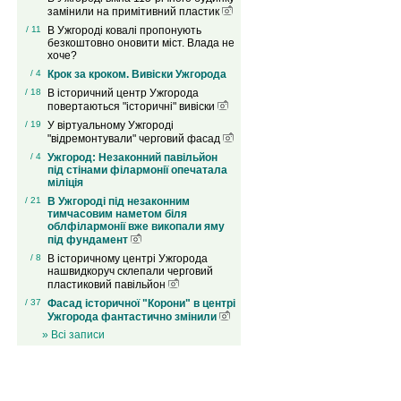
замінили на примітивний пластик
/ 11
В Ужгороді ковалі пропонують
безкоштовно оновити міст. Влада не
хоче?
/ 4
Крок за кроком. Вивіски Ужгорода
/ 18
В історичний центр Ужгорода
повертаються "історичні" вивіски
/ 19
У віртуальному Ужгороді
"відремонтували" черговий фасад
/ 4
Ужгород: Незаконний павільйон
під стінами філармонії опечатала
міліція
/ 21
В Ужгороді під незаконним
тимчасовим наметом біля
облфілармонії вже викопали яму
під фундамент
/ 8
В історичному центрі Ужгорода
нашвидкоруч склепали черговий
пластиковий павільйон
/ 37
Фасад історичної "Корони" в центрі
Ужгорода фантастично змінили
» Всі записи