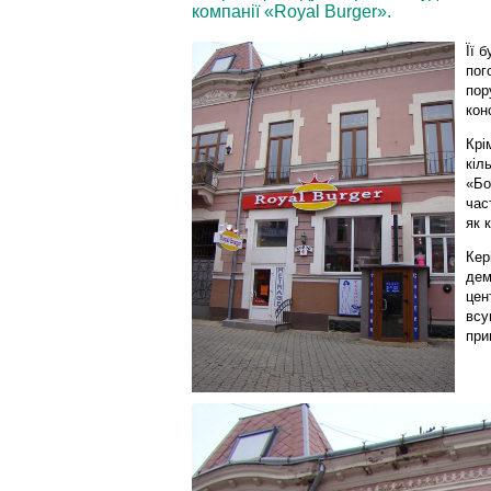
компанії «Royal Burger».
Її 
пог
пор
конс
Крі
кіл
«Бо
час
як 
Кер
дем
цен
всу
при