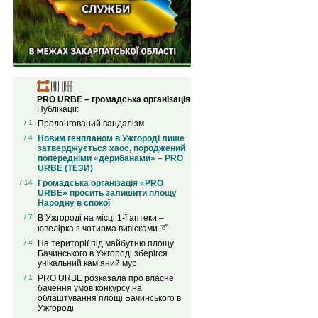
PRO URBE – громадська організація
Публікації:
/ 1
Пролонгований вандалізм
/ 4
Новим генпланом в Ужгороді лише
затверджується хаос, породжений
попередніми «дерибанами» – PRO
URBE (ТЕЗИ)
/ 14
Громадська організація «PRO
URBE» просить залишити площу
Народну в спокої
/ 7
В Ужгороді на місці 1-ї аптеки –
ювелірка з чотирма вивісками
/ 4
На території під майбутню площу
Бачинського в Ужгороді зберігся
унікальний кам’яний мур
/ 1
PRO URBE розказала про власне
бачення умов конкурсу на
облаштування площі Бачинського в
Ужгороді