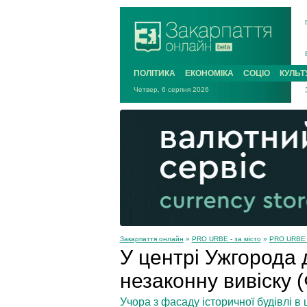
ПОЛІТИКА
ЕКОНОМІКА
СОЦІО
КУЛЬТ
Четвер, 6 серпня 2026
Закарпаття онлайн
»
PRO URBE - за місто
»
PRO URBE –
У центрі Ужгорода
незаконну вивіску 
Учора з фасаду історичної будівлі в