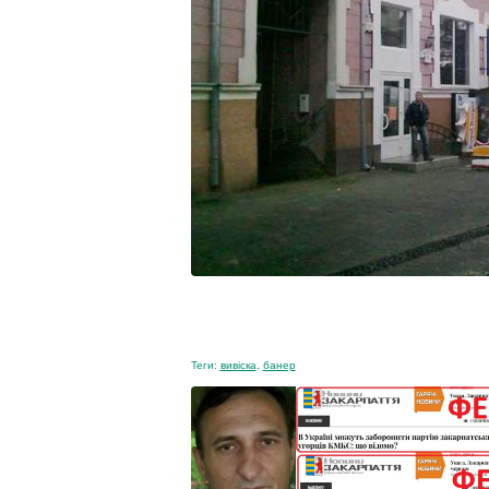
Теги:
вивіска
,
банер