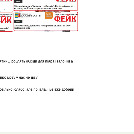
тниці роблять обїзди для піара і галочки а
 про мову у нас не діє?
ільно, слабо, але почала, і це вже добрий