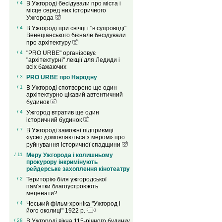
/ 4
В Ужгороді бесідували про міста і
місце серед них історичного
Ужгорода
/ 4
В Ужгороді при свічці і "в супроводі"
Венеціанського бієнале бесідували
про архітектуру
/ 4
"PRO URBE" організовує
"архітектурні" лекції для Ледиди і
всіх бажаючих
/ 3
PRO URBE про Народну
/ 1
В Ужгороді спотворено ще один
архітектурно цікавий автентичний
будинок
/ 4
Ужгород втратив ще один
історичний будинок
/ 7
В Ужгороді заможні підприємці
«усно домовляються з мером» про
руйнування історичної спадщини
/ 11
Меру Ужгорода і колишньому
прокурору інкримінують
рейдерське захоплення кінотеатру
/ 2
Територію біля ужгородської
пам'ятки благоустроюють
меценати?
/ 4
Чеський фільм-хроніка "Ужгород і
його околиці" 1922 р.
/ 28
В Ужгороді вікна 115-річного будинку