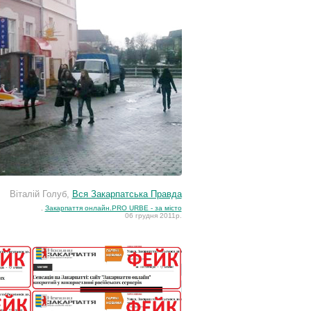
Віталій Голуб,
Вся Закарпатська Правда
,
Закарпаття онлайн.PRO URBE - за місто
06 грудня 2011р.