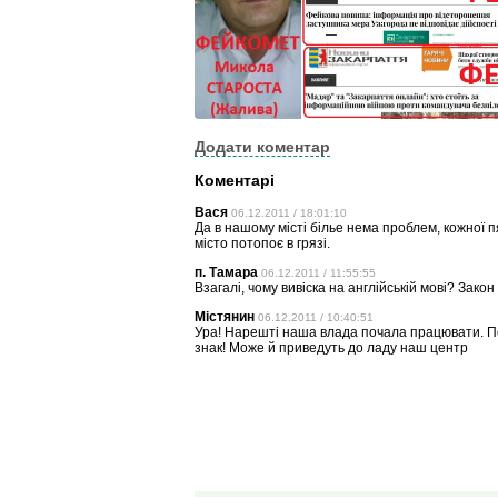
Додати коментар
Коментарі
Вася
06.12.2011 / 18:01:10
Да в нашому місті білье нема проблем, кожної пя
місто потопоє в грязі.
п. Тамара
06.12.2011 / 11:55:55
Взагалі, чому вивіска на англійській мові? Закон
Містянин
06.12.2011 / 10:40:51
Ура! Нарешті наша влада почала працювати. Пов
знак! Може й приведуть до ладу наш центр