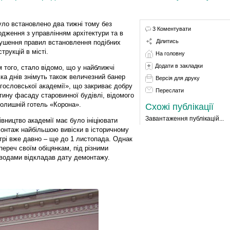
було встановлено ​​два тижні тому без
3 Коментувати
одження з управлінням архітектури та в
Ділитись
ушення правил встановлення подібних
трукцій в місті.
На головну
Додати в закладки
м того, стало відомо, що у найближчі
ька днів знімуть також величезний банер
Версія для друку
гословської академії», що закриває добру
Переслати
тину фасаду старовинної будівлі, відомого
колишній готель «Корона».
Схожі публікації
Завантаження публікацій...
івництво академії має було ініціювати
онтаж найбільшою вивіски в історичному
трі вже давно – ще до 1 листопада. Однак
переч своїм обіцянкам, під різними
водами відкладав дату демонтажу.