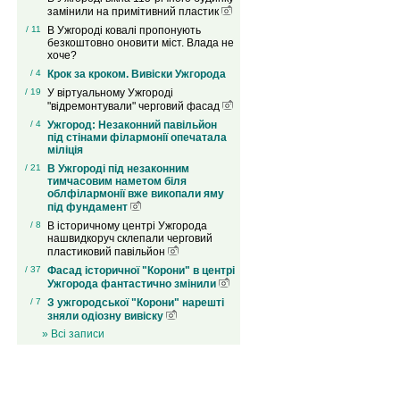
замінили на примітивний пластик
/ 11
В Ужгороді ковалі пропонують
безкоштовно оновити міст. Влада не
хоче?
/ 4
Крок за кроком. Вивіски Ужгорода
/ 19
У віртуальному Ужгороді
"відремонтували" черговий фасад
/ 4
Ужгород: Незаконний павільйон
під стінами філармонії опечатала
міліція
/ 21
В Ужгороді під незаконним
тимчасовим наметом біля
облфілармонії вже викопали яму
під фундамент
/ 8
В історичному центрі Ужгорода
нашвидкоруч склепали черговий
пластиковий павільйон
/ 37
Фасад історичної "Корони" в центрі
Ужгорода фантастично змінили
/ 7
З ужгородської "Корони" нарешті
зняли одіозну вивіску
» Всі записи