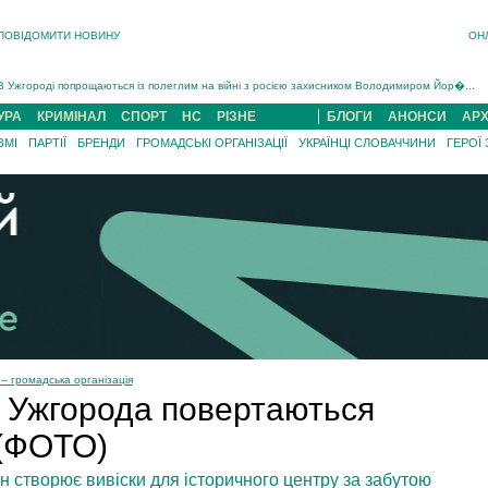
ПОВІДОМИТИ НОВИНУ
ОН
Інструктора районного ТЦК на Закарпатті судитимуть за обвинуваченням у катув...
В Ужгороді попрощаються із полеглим на війні з росією захисником Володимиром Йор�...
В Ужгороді 5 серпня попрощаються із захисником Богданом Югасом, який два роки �...
Підтвердили загибель захисника із Нанкова на Хустщині Юліана Гербея (ФОТО)[/gree...
УРА
КРИМІНАЛ
СПОРТ
НС
РІЗНЕ
БЛОГИ
АНОНСИ
АРХ
На війні з рф поліг військовий з Виноградова Ігнат Роздяловський (ФОТО)...
ЗМІ
ПАРТІЇ
БРЕНДИ
ГРОМАДСЬКІ ОРГАНІЗАЦІЇ
УКРАЇНЦІ СЛОВАЧЧИНИ
ГЕРОЇ
На Хустщині внаслідок ДТП за участі трьох авто постраждали 13 людей (ФОТО)...
Інструктора районного ТЦК на Закарпатті судитимуть за обвинувачен...
 громадська організація
р Ужгорода повертаються
 (ФОТО)
 створює вивіски для історичного центру за забутою