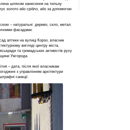
лена ​​шляхом нанесення на тильну
тує золото або срібло, або за допомогою
іскою – натуральні: дерево, скло, метал.
ричними фасадами.
ад аптеки на вулиці Корзо, власник
тектурному вигляді центру міста,
іськради та громадських активістів руху
дщини Ужгорода.
ітня – дата, після якої власникам
погоджені з управлінням архітектури
штрафні санкції.