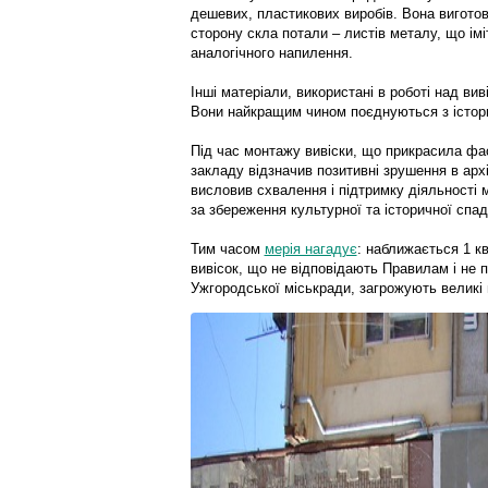
дешевих, пластикових виробів.
Вона виготов
сторону скла потали – листів металу, що імі
аналогічного напилення.
Інші матеріали, використані в роботі над вив
Вони найкращим чином поєднуються з істо
Під час монтажу вивіски, що прикрасила фас
закладу відзначив позитивні зрушення в архі
висловив схвалення і підтримку діяльності м
за збереження культурної та історичної спа
Тим часом
мерія нагадує
: наближається 1 кв
вивісок, що не відповідають Правилам і не 
Ужгородської міськради, загрожують великі 