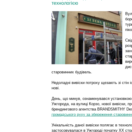
технологією
Вул
бор
тур
пік
Сві
роз
зах
ста
вир
дис
старовинних будівель.
Недоладні вивіски потроху щезають зі стін 
нові.
День, що минув, ознаменувався установкою 
Ужгорода, на вулиці Корзо, нової вивіски, п
брендингового агентства BRANDSMITHY Desi
громадського руху за збереження старовинн
Унікальність даної вивіски полягає в техноло
застосовувалася в Ужгороді початку XX стол