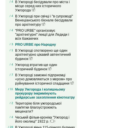
/ 4
В Ужгороді бесідували про міста і
місце серед них історичного
Ужгорода
/ 4
В Ужгороді при свічці і "в супроводі"
Венеціанського бієнале бесідували
про архітектуру
/ 4
"PRO URBE" організовує
"архітектурні" лекції для Ледиди і
всіх бажаючих
/ 3
PRO URBE про Народну
/ 1
В Ужгороді спотворено ще один
архітектурно цікавий автентичний
будинок
/ 4
Ужгород втратив ще один
історичний будинок
/ 7
В Ужгороді заможні підприємці
«усно домовляються з мером» про
руйнування історичної спадщини
/ 11
Меру Ужгорода і колишньому
прокурору інкримінують
рейдерське захоплення кінотеатру
/ 2
Територію біля ужгородської
пам'ятки благоустроюють
меценати?
/ 4
Чеський фільм-хроніка "Ужгород і
його околиці" 1922 р.
/ 28
В Ужгороді вікна 115-річного будинку