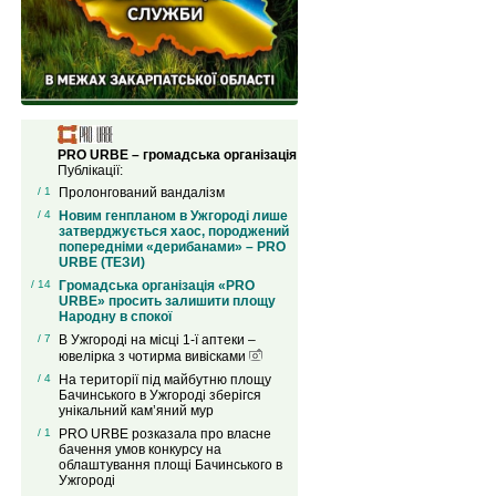
PRO URBE – громадська організація
Публікації:
/ 1
Пролонгований вандалізм
/ 4
Новим генпланом в Ужгороді лише
затверджується хаос, породжений
попередніми «дерибанами» – PRO
URBE (ТЕЗИ)
/ 14
Громадська організація «PRO
URBE» просить залишити площу
Народну в спокої
/ 7
В Ужгороді на місці 1-ї аптеки –
ювелірка з чотирма вивісками
/ 4
На території під майбутню площу
Бачинського в Ужгороді зберігся
унікальний кам’яний мур
/ 1
PRO URBE розказала про власне
бачення умов конкурсу на
облаштування площі Бачинського в
Ужгороді