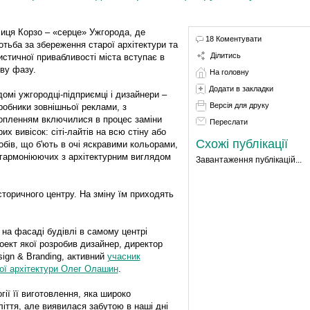
иця Корзо – «серце» Ужгорода, де
18 Коментувати
отьба за збереження старої архітектури та
Ділитись
истичної привабливості міста вступає в
ову фазу.
На головну
Додати в закладки
домі ужгородці-підприємці і дизайнери –
Версія для друку
робники зовнішньої реклами, з
опленням включилися в процес заміни
Переслати
рих вивісок: сіті-лайтів на всю стіну або
Схожі публікації
обів, що б'ють в очі яскравими кольорами,
гармоніюючих з архітектурним виглядом
Завантаження публікацій...
історичного центру.
На зміну їм приходять
на фасаді будівлі в самому центрі
роект якої розробив дизайнер, директор
gn & Branding, активний
учасник
ої архітектури Олег Олашин
.
гії її виготовлення, яка широко
іття, але виявилася забутою в наші дні