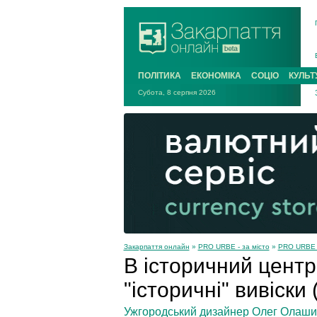
ПОЛІТИКА
ЕКОНОМІКА
СОЦІО
КУЛЬТ
Субота, 8 серпня 2026
Закарпаття онлайн
»
PRO URBE - за місто
»
PRO URBE –
В історичний цент
"історичні" вивіски
Ужгородський дизайнер Олег Олашин