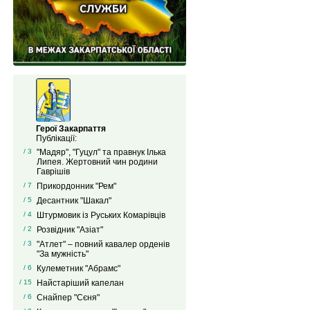
Герої Закарпаття
Публікації:
/ 3
"Мадяр", "Гуцул" та правнук Ілька
Липея. Жертовний чин родини
Гаврішів
/ 7
Прикордонник "Рем"
/ 5
Десантник "Шакал"
/ 4
Штурмовик із Руських Комарівців
/ 2
Розвідник "Азіат"
/ 3
"Атлет" – повний кавалер орденів
"За мужність"
/ 6
Кулеметник "Абрамс"
/ 15
Найстаріший капелан
/ 6
Снайпер "Сєня"