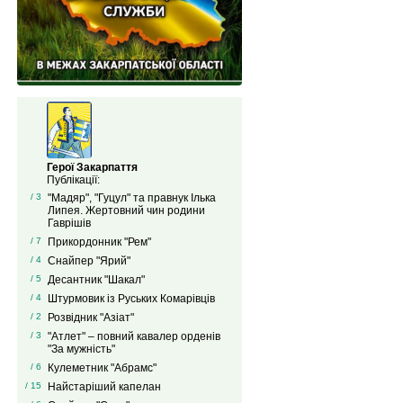
Герої Закарпаття
Публікації:
/ 3
"Мадяр", "Гуцул" та правнук Ілька
Липея. Жертовний чин родини
Гаврішів
/ 7
Прикордонник "Рем"
/ 4
Снайпер "Ярий"
/ 5
Десантник "Шакал"
/ 4
Штурмовик із Руських Комарівців
/ 2
Розвідник "Азіат"
/ 3
"Атлет" – повний кавалер орденів
"За мужність"
/ 6
Кулеметник "Абрамс"
/ 15
Найстаріший капелан