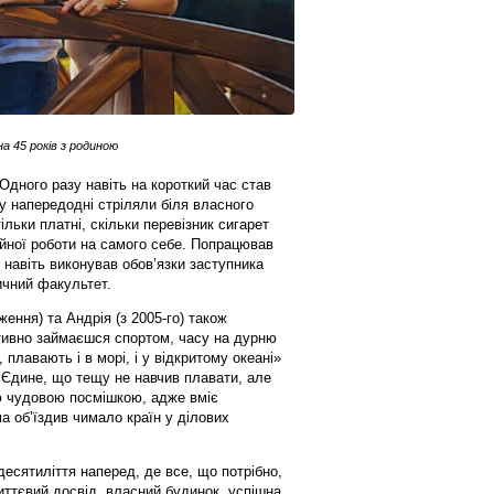
 45 років з родиною
Одного разу навіть на короткий час став
у напередодні стріляли біля власного
льки платні, скільки перевізник сигарет
йної роботи на самого себе. Попрацював
 навіть виконував обов’язки заступника
дичний факультет.
ення) та Андрія (з 2005-го) також
тивно займаєшся спортом, часу на дурню
плавають і в морі, і у відкритому океані»
– Єдине, що тещу не навчив плавати, але
єю чудовою посмішкою, адже вміє
 об’їздив чимало країн у ділових
десятиліття наперед, де все, що потрібно,
ттєвий досвід, власний будинок, успішна