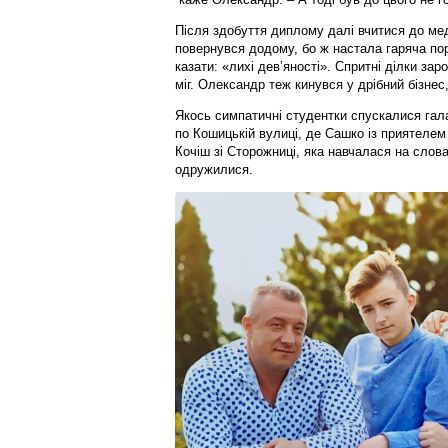
Після здобуття диплому далі вчитися до меді
повернувся додому, бо ж настала гаряча пор
казати: «лихі дев’яності». Спритні ділки за
міг. Олександр теж кинувся у дрібний бізнес
Якось симпатичні студентки спускалися гал
по Кошицькій вулиці, де Сашко із приятелем
Кочіш зі Сторожниці, яка навчалася на словац
одружилися.