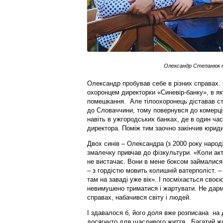
Олександр Степанюк на
Олександр пробував себе в різних справах. 
охоронцем директорки «Синевір-банку», в як
помешкання. Але тілоохоронець діставав сті
до Словаччини, тому повернувся до комерці
навіть в ужгородських банках, де в один час
директора. Поміж тим заочно закінчив юри
Двох синів – Олександра (з 2000 року народж
змалечку привчав до фізкультури. «Коли ак
не вистачає. Вони в мене боксом займалися, 
– з гордістю мовить колишній ватерполіст. 
там на заваді уже вік». І посміхається сво
невимушено триматися і жартувати. Не дарма
справах, набачився світу і людей.
І здавалося б, його доля вже розписана на 
досягнуто для щасливого життя. Багатий жи