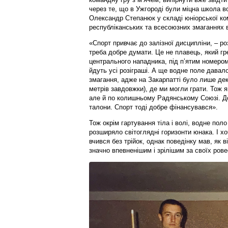
через те, що в Ужгороді були міцна школа в
Олександр Степанюк у складі юніорської ко
республіканських та всесоюзних змаганнях в
«Спорт привчає до залізної дисципліни, – роз
треба добре думати. Це не плавець, який гре
центрального нападника, під п’ятим номером
йдуть усі розіграші. А ще водне поле давало
змагання, адже на Закарпатті було лише дек
метрів завдовжки), де ми могли грати. Тож я 
але й по колишньому Радянському Союзі. До 
талони. Спорт тоді добре фінансувався».
Тож окрім гартування тіла і волі, водне поло
розширяло світоглядні горизонти юнака. І х
вчився без трійок, однак поведінку мав, як 
значно впевненішим і зрілішим за своїх рове