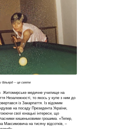
більярд -- це святе
 в Житомирське медичне училище на
уття Незалежності, то якось у купе з ним до
овертався із Закарпаття. Із відомим
идував на посаду Президента України,
стоюючи свої юнацькі інтереси, що
ласними кишеньковими грошима. «Тепер,
ва Максимовича на тисячу відсотків, –
отовий».