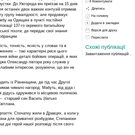
6 Коментувати
пустки. До Ужгорода він приїхав на 15 днів.
Ділитись
ля останніх двох важких контузій отримав
гу групу інвалідності, але продовжує
На головну
жбу на Одещині в пункті постійної
Додати в закладки
локації 137-го окремого батальйону
Версія для друку
ської піхоти, де передає свої знання
обранцям.
Переслати
кість, точність, ясність у словах та в
Схожі публікації
женнях -- такі характерні риси цього
Завантаження публікацій...
ння війни деталі бойових операцій, в яких
адже Олександр півтора року служив у
слабним інтересом, розуміючи, що він не
дить із Рівненщини, де під час Другої
римав чимало нагород. Мабуть, від діда і
ні дідусь одружився із місцевою полячкою
-- старший син Василь (батько
Світлана.
рпаття. Спочатку жили в Дравцях, а коли у
іна для приватної розбудови, Степанюки
ші дні герой нашої розповіді після свого