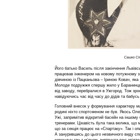
Сашко С
Його батько Василь після закінчення Львівсь
працював інженером на новому потужному за
дівчиною із Пацканьова – Іриною Ковач, яка 
Молоде подружжя спершу жило у Баранинцях
від заводу, перебралися в Ужгород. Тож зро
навідуючись час від часу до дідів та бабусь
Головний внесок у формування характеру ма
родині ніхто спортсменом не був. Якось Оле
Ужі, запримітив відкритий басейн на іншому 
тренерами. Цікавість була така велика, що 
що за секція працює на «Спартаку». Так і оп
А занурившись до цього незвичного виду спо
командну гру з м’ячем, випірнути вже звідти