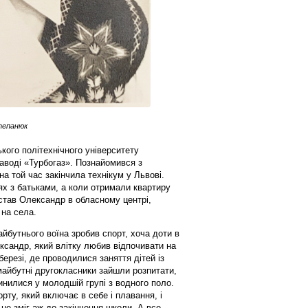
тепанюк
кого політехнічного університету
воді «Турбогаз». Познайомився з
на той час закінчила технікум у Львові.
 з батьками, а коли отримали квартиру
став Олександр в обласному центрі,
 на села.
йбутнього воїна зробив спорт, хоча доти в
ксандр, який влітку любив відпочивати на
березі, де проводилися заняття дітей із
майбутні другокласники зайшли розпитати,
инилися у молодшій групі з водного поло.
рту, який включає в себе і плавання, і
 не зміг аж до закінчення школи. А все