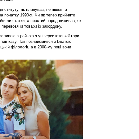
нституту, як планував, не пішов, а
а початку 1990-х. Чи як тепер прийнято
робляли статки, а простий народ виживав, як
, перевозячи товари із закордону.
асливою зграйкою з університетської гори
 пив каву. Так познайомився з Беатою
ькій філології, а в 2000-му році вони