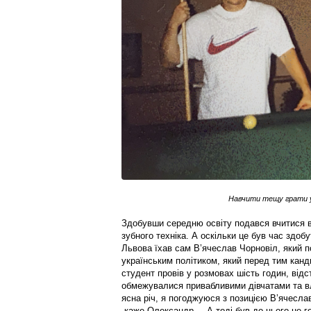
Навчити тещу грати у 
Здобувши середню освіту подався вчитися
зубного техніка. А оскільки це був час здоб
Львова їхав сам В’ячеслав Чорновіл, який п
українським політиком, який перед тим канд
студент провів у розмовах шість годин, від
обмежувалися привабливими дівчатами та в
ясна річ, я погоджуюся з позицією В’ячесла
каже Олександр. – А тоді був до цього не г