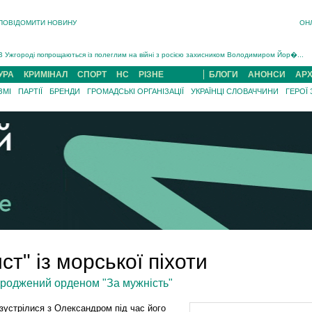
ПОВІДОМИТИ НОВИНУ
ОН
Інструктора районного ТЦК на Закарпатті судитимуть за обвинуваченням у катув...
В Ужгороді попрощаються із полеглим на війні з росією захисником Володимиром Йор�...
В Ужгороді 5 серпня попрощаються із захисником Богданом Югасом, який два роки �...
Підтвердили загибель захисника із Нанкова на Хустщині Юліана Гербея (ФОТО)[/gree...
УРА
КРИМІНАЛ
СПОРТ
НС
РІЗНЕ
БЛОГИ
АНОНСИ
АРХ
На війні з рф поліг військовий з Виноградова Ігнат Роздяловський (ФОТО)...
ЗМІ
ПАРТІЇ
БРЕНДИ
ГРОМАДСЬКІ ОРГАНІЗАЦІЇ
УКРАЇНЦІ СЛОВАЧЧИНИ
ГЕРОЇ
На Хустщині внаслідок ДТП за участі трьох авто постраждали 13 людей (ФОТО)...
Інструктора районного ТЦК на Закарпатті судитимуть за обвинувачен...
т" із морської піхоти
роджений орденом "За мужність"
зустрілися з Олександром під час його