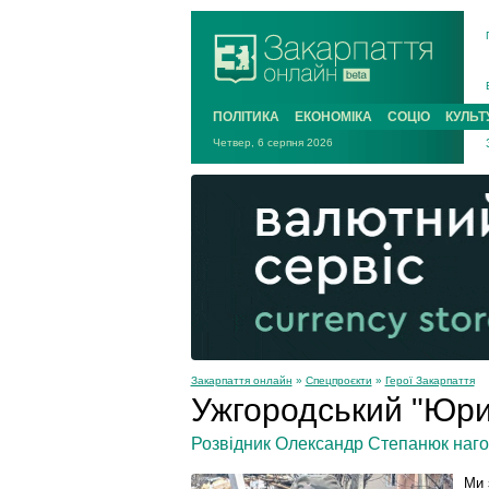
ПОЛІТИКА
ЕКОНОМІКА
СОЦІО
КУЛЬТ
Четвер, 6 серпня 2026
Закарпаття онлайн
»
Спецпроєкти
»
Герої Закарпаття
Ужгородський "Юрис
Розвідник Олександр Степанюк наго
Ми 