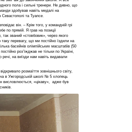
одного пола і сильні тренери. Не дивно, що
манди здобував навіть медалі на
 Севастополі та Туапсе.
повідає він. – Крім того, у командній грі
бе по прямій. Я грав на позиції
, так званий «стовбовик», через якого
 таку перевагу, що ми постійно їздили на
ілька басейнів олімпійських масштабів (50
постійно роз’їжджав не тільки по Україні,
речі, на виїзди нам навіть видавали
 відкривало розмаїття зовнішнього світу,
оча в Ужгородській школі № 5 хлопець
він висловлюється, «цікаву», адже був
сників.