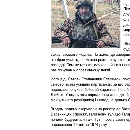
від
Піс
дру
слу
дис
мор
нов
Чіт
суд
закарпатського моряка. На жаль, до заверше
він брав участь, не можна розголошувати, 
розвідці. Тим не менше, слухаєш його з нео
раз побував у справжньому пеклі.
Його дід, Степан Степанович Степанюк, похо
світової війни успішно партизанив, за що от
передався онукові бойовий характер. По вій
Любою. У подружжя народилося двоє дітей 
майбутнього розвідника) і молодша донька 
Згодом родину скерували на роботу до Зака
Баранинцях спроєктували нову вулицю Гагар
почали будуватися там. Тут і провів свої пер
народження 17 квітня 1974 року.