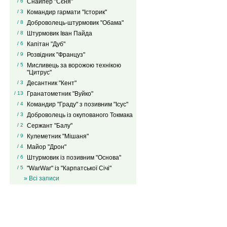
/ 6
Снайпер "Сєня"
/ 3
Командир гармати "Історик"
/ 8
Доброволець-штурмовик "Обама"
/ 8
Штурмовик Іван Пайда
/ 6
Капітан "Дуб"
/ 9
Розвідник "Француз"
/ 5
Мисливець за ворожою технікою
"Цитрус"
/ 3
Десантник "Кент"
/ 13
Гранатометник "Вуйко"
/ 4
Командир "Граду" з позивним "Ісус"
/ 3
Доброволець із окупованого Токмака
/ 2
Сержант "Балу"
/ 9
Кулеметник "Мішаня"
/ 4
Майор "Дрон"
/ 6
Штурмовик із позивним "Основа"
/ 5
"WarWar" із "Карпатської Січі"
» Всі записи