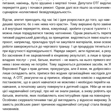
питання, накінець, було зрушено з мертвої точки. Депутати ОТГ виділи
перекриття даху і почався ремонт. Однак далі все пішло за класичним
сценарієм «колективної безвідповідальності».
Відтак, апетит приходить під час їжі і ідея розрослася до того, що нам 
дешеві проєкти, бо з них нема чого красти». Тому вирішено було замін
а й внутрішні перекриття, вікна, комунікації, зробити сучасні туалети і т
можна лише порадуватися такому натхненню. Однак реальність перет
типовий радянський довгобуд за принципом: виділяються певні кошти н
проєкт, наприклад, прокладка труб чи закупівля матеріалів, вони осво
роботи заморожуються до чергового траншу. І ця процедура тягнеться в
при відсутності відповідальності. Наряди закриті, акти підписані, а рез
Бо засновник й не зацікавлений в кінцевому результаті, а лише в проце
владних послуг – учні, батьки, вчителі – не мають на нього прямого вп
нема і вони нікому не потрібні. Тому задіюються допоміжні засоби, як
Верховної Ради з прав дитини, прокуратура, але й вони, як добросовісн
лише складають акти, приписи без жодних організаційних наслідків дл
посад. А ОТГ, реагуючи на ці приписи, збирає свою комісію з надзвичай
постановляє, що в школі навчатися не можливо і необхідно перейти на
навчання, а початкову школу повернути в дитячий садок. Ніби це не во
цієї надзвичайної ситуації, про неї не знали раніше, а знову роблять кр
батьків, вчителів, яких позбавляють конституційних прав на повноцінну 
Особливо сюрреалістичними такі дії виглядають у відносно мирному За
замість російських ракет причиною надзвичайної ситуації стала безвід
чиновників.