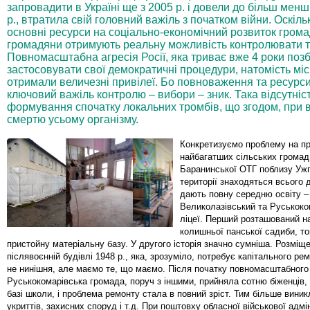
запровадити в Україні ще з 2005 р. і довели до більш мен
р., втратила свій головний важіль з початком війни. Оскіл
основні ресурси на соціально-економічний розвиток грома
громадяни отримують реальну можливість контролювати т
Повномасштабна агресія Росії, яка триває вже 4 роки поз
застосовувати свої демократичні процедури, натомість міс
отримали величезні привілеї. Бо повноваження та ресурси
ключовий важіль контролю – вибори – зник. Така відсутніс
формування спочатку локальних тромбів, що згодом, при в
смертю усьому організму.
Конкретизуємо проблему на при
найбагатших сільських громад 
Баранинської ОТГ поблизу Ужг
території знаходяться всього д
дають повну середню освіту –
Великолазівський та Руськоко
ліцеї. Перший розташований на
колишньої панської садиби, т
пристойну матеріальну базу. У другого історія значно сумніша. Розміще
післявоєнній будівлі 1948 р., яка, зрозуміло, потребує капітального р
не нинішня, але маємо те, що маємо. Після початку повномасштабного
Руськокомарівська громада, поруч з іншими, прийняла сотню біженців,
базі школи, і проблема ремонту стала в повний зріст. Тим більше вини
укриттів, захисних споруд і т.д. При поштовху обласної військової адмін