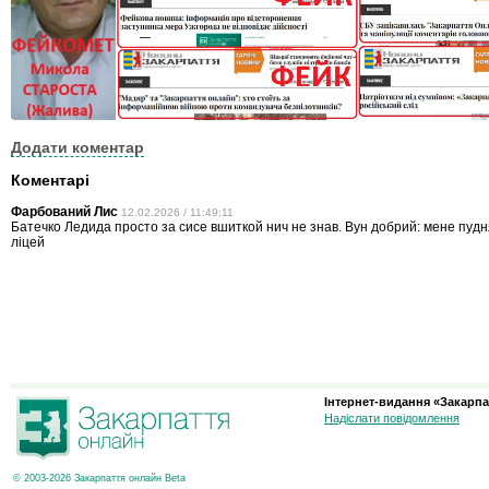
Додати коментар
Коментарі
Фарбований Лис
12.02.2026 / 11:49:11
Батечко Ледида просто за сисе вшиткой нич не знав. Вун добрий: мене пудн
ліцей
Інтернет-видання «Закарпа
Надіслати повідомлення
© 2003-2026 Закарпаття онлайн Beta