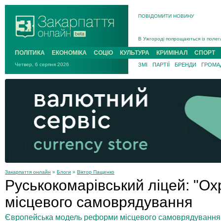
ПОВІДОМИТИ НОВИНУ
Інструктора районного ТЦК на Зак
В Ужгороді попрощаються із полег
В Ужгороді 5 серпня попрощаються
Підтвердили загибель захисника і
ПОЛІТИКА
ЕКОНОМІКА
СОЦІО
КУЛЬТУРА
КРИМІНАЛ
СПОРТ
На війні з рф поліг військовий з 
Четвер, 6 серпня 2026
ЗМІ
ПАРТІЇ
БРЕНДИ
ГРОМАД
На Хустщині внаслідок ДТП за уча
Інструктора районного ТЦК на Зак
Закарпаття онлайн
»
Блоги
»
Віктор Пащенко
Руськокомарівський ліцей: "Ох
місцевого самоврядування
Європейська модель реформи місцевого самоврядування,