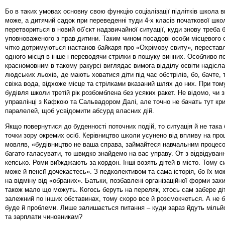
Бо в таких умовах основну свою функцію соціалізації підлітків школа 
може, а дитячий садок при переведенні туди 4-х класів початкової шко
перетвориться в новий об’єкт надзвичайної ситуації, куди знову треба 
уповноваженого з прав дитини. Таким чином посадові особи місцевого
чітко дотримуються настанов байкаря про «Охрімову свиту», перестав
одного місця в інше і переводячи стрілки в пошуку винних. Особливо п
красномовним в такому ракурсі виглядає вимога відділу освіти надісл
людських льохів, де мають ховатися діти під час обстрілів, бо, бачте,
свіжа вода, відхоже місце та стрілками вказаний шлях до них. При том
будівля школи третій рік розбомблена без усяких ракет. Не відомо, чи з
управлінці з Кафкою та Сальвадором Далі, але точно не бачать тут к
паралелей, щоб усвідомити абсурд власних дій.
Якщо повернутися до буденності поточних подій, то ситуація й не така 
точки зору окремих осіб. Керівництво школи усунено від впливу на про
мовляв, «будівництво не ваша справа, займайтеся навчальним процесо
багато галасувати, то швидко знайдемо на вас управу. От з відвідуван
кепсько. Роми виїжджають за кордон. Інші возять дітей в місто. Тому си
може й пенсії дочекаєтесь». З педколективом та сама історія, бо їх мо
на відміну від «обраних». Батьки, позбавлені організаційної форми захи
також мало що можуть. Когось беруть на переляк, хтось сам забере ді
залежний по інших обставинах, тому скоро все й розсмокчеться. А не 
буде й проблеми. Лише залишається питання – куди зараз йдуть мільй
та зарплати чиновникам?