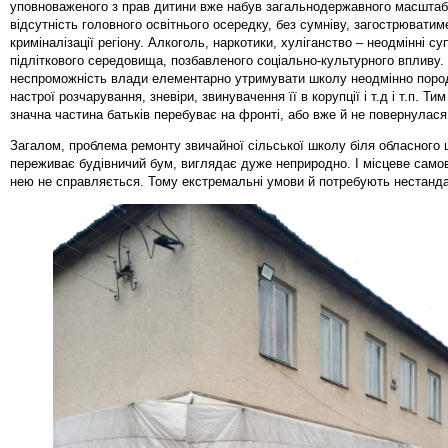
уповноваженого з прав дитини вже набув загальнодержавного масштабу
відсутність головного освітнього осередку, без сумніву, загострюватим
криміналізації регіону. Алкоголь, наркотики, хуліганство – неодмінні су
підліткового середовища, позбавленого соціально-культурного впливу. 
неспроможність влади елементарно утримувати школу неодмінно поро
настрої розчарування, зневіри, звинувачення її в корупції і т.д і т.п. Ти
значна частина батьків перебуває на фронті, або вже й не повернулася 
Загалом, проблема ремонту звичайної сільської школу біля обласного 
переживає будівничий бум, виглядає дуже неприродно. І місцеве само
нею не справляється. Тому екстремальні умови й потребують неста