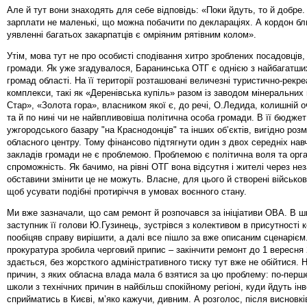
Але й тут вони знаходять для себе відповідь: «Поки йдуть, то й добре
зарплати не маленькі, що можна побачити по деклараціях. А кордон бл
уявленні багатьох закарпатців є омріяним рятівним колом».
Утім, мова тут не про особисті сподівання хитро зроблених посадовців
громади. Як уже згадувалося, Баранинська ОТГ є однією з найбагатши
громад області. На її території розташовані величезні туристично-рекре
комплекси, такі як «Деренівська купіль» разом із заводом мінеральних
Стар», «Золота гора», власником якої є, до речі, О.Ледида, колишній о
та й по нині чи не найвпливовіша політична особа громади. В її бюджет
ужгородського базару "на Краснодонців" та інших об’єктів, вигідно роз
обласного центру. Тому фінансово підтягнути один з двох середніх на
закладів громади не є проблемою. Проблемою є політична воля та орга
спроможність. Як бачимо, на рівні ОТГ вона відсутня і жителі через нез
обставини змінити це не можуть. Власне, для цього й створені військові
щоб усувати подібні протиріччя в умовах воєнного стану.
Ми вже зазначали, що сам ремонт й розпочався за ініціативи ОВА. В ш
заступник її голови Ю.Гузинець, зустрівся з колективом в присутності к
пообіцяв справу вирішити, а далі все пішло за вже описаним сценарієм
прокуратура зробила черговий припис – закінчити ремонт до 1 вересня 
здається, без жорсткого адміністративного тиску тут вже не обійтися. 
причин, з яких обласна влада мала б взятися за цю проблему: по-перше
школи з технічних причин в найбільш спокійному регіоні, куди йдуть інв
сприйматись в Києві, м’яко кажучи, дивним. А розголос, після висновкі