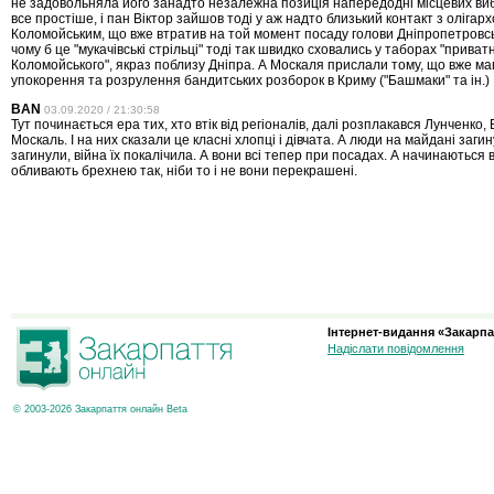
не задовольняла його занадто незалежна позиція напередодні місцевих вибо
все простіше, і пан Віктор зайшов тоді у аж надто близький контакт з олігар
Коломойським, що вже втратив на той момент посаду голови Дніпропетровсь
чому б це "мукачівські стрільці" тоді так швидко сховались у таборах "приватн
Коломойського", якраз поблизу Дніпра. А Москаля прислали тому, що вже ма
упокорення та розрулення бандитських розборок в Криму ("Башмаки" та ін.)
BAN
03.09.2020 / 21:30:58
Тут починається ера тих, хто втік від регіоналів, далі розплакався Лунченко,
Москаль. І на них сказали це класні хлопці і дівчата. А люди на майдані загин
загинули, війна їх покалічила. А вони всі тепер при посадах. А начинаються 
обливають брехнею так, ніби то і не вони перекрашені.
Інтернет-видання «Закарпа
Надіслати повідомлення
© 2003-2026 Закарпаття онлайн Beta