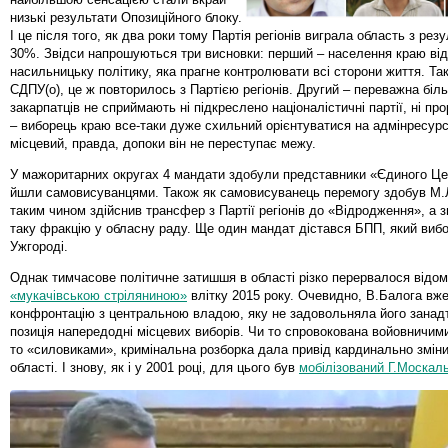
низькі результати Опозиційного блоку.
І це після того, як два роки тому Партія регіонів виграла область з ре
30%. Звідси напрошуються три висновки: перший – населення краю від
насильницьку політику, яка прагне контролювати всі сторони життя. Так
СДПУ(о), це ж повторилось з Партією регіонів. Другий – переважна біл
закарпатців не сприймають ні підкреслено націоналістичні партії, ні прор
– виборець краю все-таки дуже схильний орієнтуватися на адмінресурс
місцевий, правда, допоки він не переступає межу.
У мажоритарних округах 4 мандати здобули представники «Єдиного Цент
йшли самовисуванцями. Також як самовисуванець перемогу здобув М.
таким чином здійснив трансфер з Партії регіонів до «Відродження», а 
таку фракцію у обласну раду. Ще один мандат дістався БПП, який вибо
Ужгороді.
Однак тимчасове політичне затишшя в області різко перервалося відо
«мукачівською стріляниною»
влітку 2015 року. Очевидно, В.Балога вже
конфронтацію з центральною владою, яку не задовольняла його занад
позиція напередодні місцевих виборів. Чи то спровокована войовничими
то «силовиками», кримінальна розборка дала привід кардинально зміни
області. І знову, як і у 2001 році, для цього був
мобілізований Г.Москал