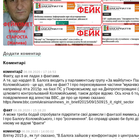
Додати коментар
Коментарі
коментар2
06.09.2020 / 17:16:53
Факту, що в не ладах з фактами.
А те, що нардеп В. Балога входить у парламентську групу «За майбутнє» Па
Коломойського - це що, хіба не факт? І про переховування частини "мукачівсь
наприкінці літа 2015р. на базі ПС у Покровському, що на Дніпропетровщині (
цілковито контрольованій Коломойським), також добре відомо. Ось хоча б то
повідомлення від агенства BBC, де про це прямо сказано:
https://www.bbc.com/ukrainian/news_in_brief/2015/09/150915_it_right_sector
факт
06.09.2020 / 15:18:20
А може треба бодай спробувати підкріпити свої домисли і фантазії якимись
І про Балогу-Коломойського, і про "розчинення". Бо справді цікаво би було ді
нікому не відомі "факти"
коментар
06.09.2020 / 14:00:02
Влітку 2015 р., як тут сказано, "В.Балога зайшов у конфронтацію з централь