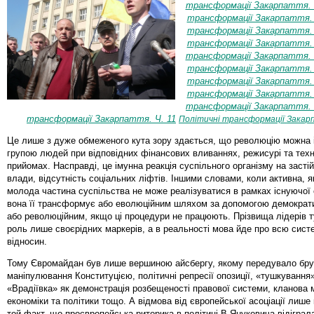
трансформації Закарпаття. 
трансформації Закарпаття.
трансформації Закарпаття.
трансформації Закарпаття.
трансформації Закарпаття. 
трансформації Закарпаття.
трансформації Закарпаття. 
трансформації Закарпаття. 
трансформації Закарпаття. 
трансформації Закарпаття. Ч. 11
Політичні трансформації Закарп
Це лише з дуже обмеженого кута зору здається, що революцію можна 
групою людей при відповідних фінансових вливаннях, режисурі та тех
прийомах. Насправді, це імунна реакція суспільного організму на засті
влади, відсутність соціальних ліфтів. Іншими словами, коли активна, я
молода частина суспільства не може реалізуватися в рамках існуючої
вона її трансформує або еволюційним шляхом за допомогою демократ
або революційним, якщо ці процедури не працюють. Прізвища лідерів т
роль лише своєрідних маркерів, а в реальності мова йде про всю сист
відносин.
Тому Євромайдан був лише вершиною айсбергу, якому передувало бр
маніпулювання Конституцією, політичні репресії опозиції, «тушкування
«Врадіївка» як демонстрація розбещеності правової системи, кланова 
економіки та політики тощо. А відмова від європейської асоціації лише
той факт, що проєвропейська риторика в політиці В.Януковича відіграл