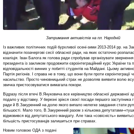
Затримання активістів на пл. Народній
Із важливих політичних подій бурхливої осені-зими 2013-2014 рр. на За
відзначити позачергові сесії обласної ради, на яких остаточно розпала
коаліція. Іван Балога як голова ради спробував організувати звернення
президента із закликом продовжити євроінтеграційний курс України та 
відповідальності винних у побитті студентів на Майдані. Цьому активн
Партія регіонів. І справа не в тому, що вони були проти євроінтеграції
насильство. Просто чиновницький страх не дозволяв виявити волю всу
звичка пристосовуватися вимагала покори.
Відразу після втечі В.Януковича все керівництво обласної державної ад
подало у відставку. У березні зрікся своєї посади першого заступника 
ради й В.Закуренний на долю якого випало нелегке завдання стати руп
більшості. Мало того, В.Закуренний разом з кількома депутатами-«туш
відмовився від депутатського мандату. Але така «совісність» виявитьс
більшість пристосуванців залишиться при справах.
Новим головою ОДА з подачі