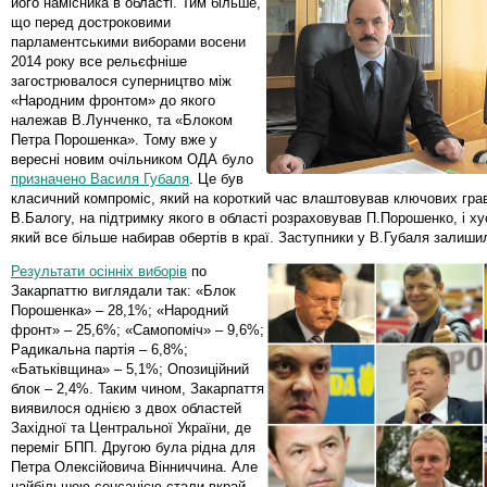
його намісника в області. Тим більше,
що перед достроковими
парламентськими виборами восени
2014 року все рельєфніше
загострювалося суперництво між
«Народним фронтом» до якого
належав В.Лунченко, та «Блоком
Петра Порошенка». Тому вже у
вересні новим очільником ОДА було
призначено Василя Губаля
. Це був
класичний компроміс, який на короткий час влаштовував ключових гравц
В.Балогу, на підтримку якого в області розраховував П.Порошенко, і ху
який все більше набирав обертів в краї. Заступники у В.Губаля залишил
Результати осінніх виборів
по
Закарпаттю виглядали так: «Блок
Порошенка» – 28,1%; «Народний
фронт» – 25,6%; «Самопоміч» – 9,6%;
Радикальна партія – 6,8%;
«Батьківщина» – 5,1%; Опозиційний
блок – 2,4%. Таким чином, Закарпаття
виявилося однією з двох областей
Західної та Центральної України, де
переміг БПП. Другою була рідна для
Петра Олексійовича Вінниччина. Але
найбільшою сенсацією стали вкрай