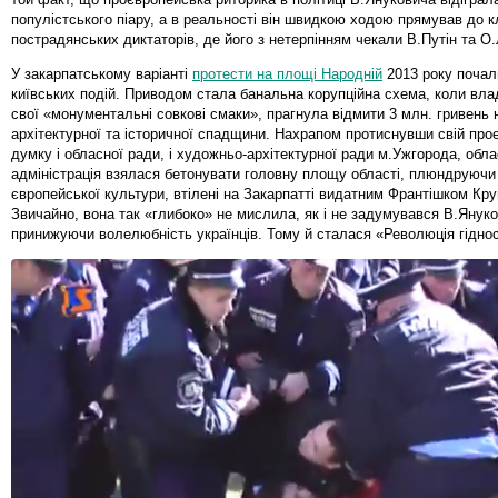
популістського піару, а в реальності він швидкою ходою прямував до 
пострадянських диктаторів, де його з нетерпінням чекали В.Путін та О
У закарпатському варіанті
протести на площі Народній
2013 року почал
київських подій. Приводом стала банальна корупційна схема, коли вла
свої «монументальні совкові смаки», прагнула відмити 3 млн. гривень н
архітектурної та історичної спадщини. Нахрапом протиснувши свій прое
думку і обласної ради, і художньо-архітектурної ради м.Ужгорода, обл
адміністрація взялася бетонувати головну площу області, плюндруючи 
європейської культури, втілені на Закарпатті видатним Франтішком Кр
Звичайно, вона так «глибоко» не мислила, як і не задумувався В.Януко
принижуючи волелюбність українців. Тому й сталася «Революція гіднос