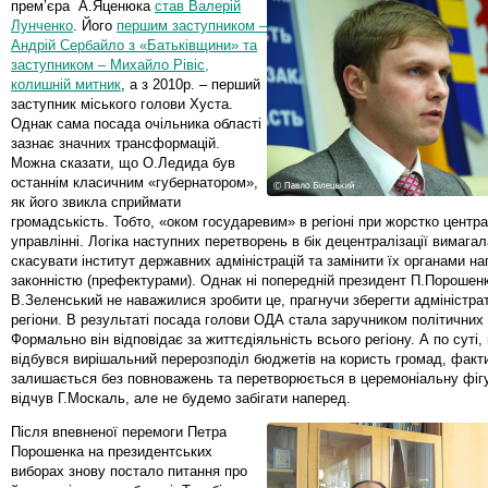
прем’єра А.Яценюка
став Валерій
Лунченко
. Його
першим заступником –
Андрій Сербайло з «Батьківщини» та
заступником – Михайло Рівіс,
колишній митник
, а з 2010р. – перший
заступник міського голови Хуста.
Однак сама посада очільника області
зазнає значних трансформацій.
Можна сказати, що О.Ледида був
останнім класичним «губернатором»,
як його звикла сприймати
громадськість. Тобто, «оком государевим» в регіоні при жорстко центр
управлінні. Логіка наступних перетворень в бік децентралізації вимагал
скасувати інститут державних адміністрацій та замінити їх органами на
законністю (префектурами). Однак ні попередній президент П.Порошенко
В.Зеленський не наважилися зробити це, прагнучи зберегти адміністра
регіони. В результаті посада голови ОДА стала заручником політичних
Формально він відповідає за життєдіяльність всього регіону. А по суті, 
відбувся вирішальний перерозподіл бюджетів на користь громад, факт
залишається без повноважень та перетворюється в церемоніальну фіг
відчув Г.Москаль, але не будемо забігати наперед.
Після впевненої перемоги Петра
Порошенка на президентських
виборах знову постало питання про