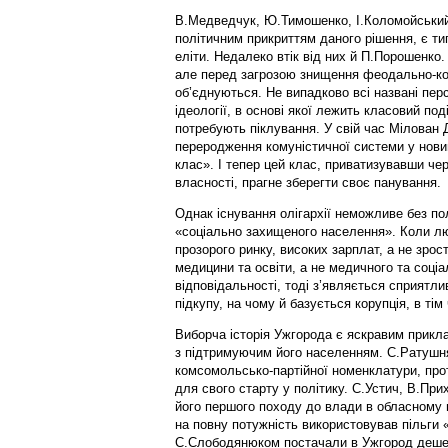
В.Медведчук, Ю.Тимошенко, І.Коломойський
політичним прикриттям даного рішення, є т
еліти. Недалеко втік від них й П.Порошенко.
але перед загрозою знищення феодально-ко
об’єднуються. Не випадково всі названі пер
ідеології, в основі якої лежить класовий под
потребують піклування. У свій час Мілова
переродження комуністичної системи у новий
клас». І тепер цей клас, приватизувавши че
власності, прагне зберегти своє панування.
Однак існування олігархії неможливе без по
«соціально захищеного населення». Коли лю
прозорого ринку, високих зарплат, а не зрос
медицини та освіти, а не медичного та соціа
відповідальності, тоді з’являється сприятл
підкупу, на чому й базується корупція, в тім 
Виборча історія Ужгорода є яскравим прикла
з підтримуючим його населенням. С.Ратушня
комсомольсько-партійної номенклатури, про
для свого старту у політику. С.Устич, В.Пр
його першого походу до влади в обласному цен
на повну потужність використовував пільги 
С.Слободянюком постачали в Ужгород дешеву 