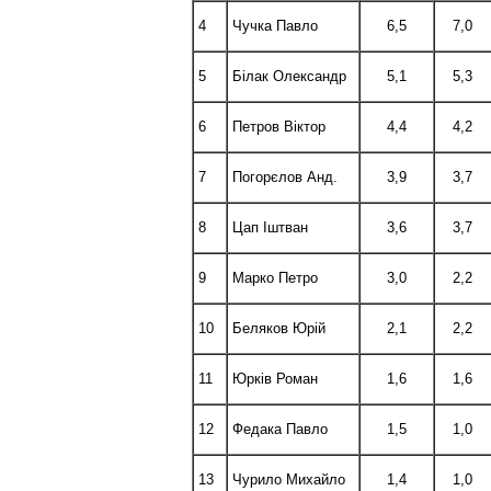
4
Чучка Павло
6,5
7,0
5
Білак Олександр
5,1
5,3
6
Петров Віктор
4,4
4,2
7
Погорєлов Анд.
3,9
3,7
8
Цап Іштван
3,6
3,7
9
Марко Петро
3,0
2,2
10
Беляков Юрій
2,1
2,2
11
Юрків Роман
1,6
1,6
12
Федака Павло
1,5
1,0
13
Чурило Михайло
1,4
1,0