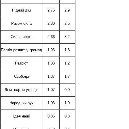
Рідний дім
2,75
2,9
Разом сила
2,80
2,5
Сила і честь
2,66
3,2
Партія розвитку громад
1,93
1,8
Патріот
1,83
1,2
Свобода
1,37
1,7
Дем. партія угорців
1,07
0,9
Народний рух
1,03
1,0
Ідея нації
0,86
0,8