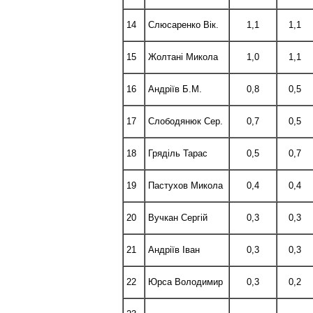
14
Слюсаренко Вік.
1,1
1,1
15
Жолтані Микола
1,0
1,1
16
Андріїв Б.М.
0,8
0,5
17
Слободянюк Сер.
0,7
0,5
18
Гряділь Тарас
0,5
0,7
19
Пастухов Микола
0,4
0,4
20
Вучкан Сергій
0,3
0,3
21
Андріїв Іван
0,3
0,3
22
Юрса Володимир
0,3
0,2