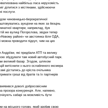
риватизована найбільш ласа нерухомість
міг ділитися з містянами, здійснюючи
і послуги.
адом чиновницько-бюрократичної
аштовувались аукціони на яких за безцінь
імнатної квартири, наприклад, був
ій же вулиці Погорєлова, звідки тепер
«Новому районі» чи австоянка біля ОДА,
й можна проводити підкуп, чим на цих
и Андріїви, які придбали АТП та велику
нкою збудувати там новий автобусний парк.
м великий базар. Згодом, шляхом
цій витіснили з нього ослабленого ексмера
амі дістались до крісла очільника
римати гроші від братів та їх партнерів
 виявився доволі добросовісним
ва прозора конкуренція. Але, напевно,
 очікують хабарі за можливість бути
 на міського голову, який зробив свою