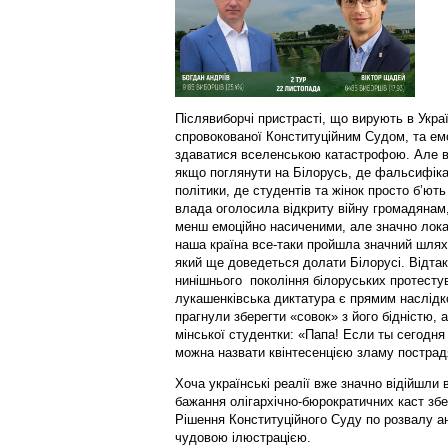
Післявиборчі пристрасті, що вирують в Украї
спровокованої Конституційним Судом, та емо
здаватися вселенською катастрофою. Але вс
якщо поглянути на Білорусь, де фальсифікац
політики, де студентів та жінок просто б’ю
влада оголосила відкриту війну громадянам,
менш емоційно насиченими, але значно лока
наша країна все-таки пройшла значний шлях
який ще доведеться долати Білорусі. Відтак, 
нинішнього покоління білоруських протестув
лукашенківська диктатура є прямим наслідко
прагнули зберегти «совок» з його бідністю, 
мінської студентки: «Папа! Если ты сегодня
можна назвати квінтесенцією зламу пострадя
Хоча українські реалії вже значно відійшли 
бажання олігархічно-бюрократичних каст збер
Рішення Конституційного Суду по розвалу а
чудовою ілюстрацією.