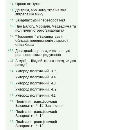
/ 5
Орбан як Путін
/ 7
До тричі, або Чому Україна вже
виграла цю війну
/ 5
Закарпатський переворот №3
/ 9
Про Балогу, Москаля, Медведчука та
політичну історію Закарпаття
/ 7
"Переворот" в Закарпатській
облраді: перерозподіл старого і
опіка Києва
/ 14
Десакралізація влади як шанс до
реального самоврядування
/ 11
Андріїв – Щадей: крок вперед, чи два
назад?
/ 1
Ужгород політичний. Ч. 5
Ужгород політичний. Ч.4
/ 2
Ужгород політичний. Ч.3
Ужгород політичний. Ч. 2
/ 1
Ужгород політичний. Ч.1
/ 1
Політичні трансформації
Закарпаття. Ч.15. Закінчення
/ 5
Політичні трансформації
Закарпаття. Ч.14
/ 4
Політичні трансформації
Закарпаття. Ч.13