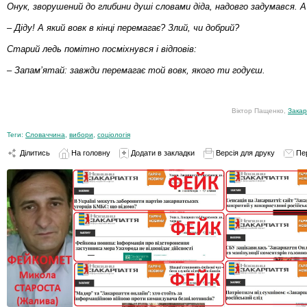
Онук, зворушений до глибини душі словами діда, надовго задумався. 
– Діду! А який вовк в кінці перемагає? Злий, чи добрий?
Старий ледь помітно посміхнувся і відповів:
– Запам’ятай: завжди перемагає той вовк, якого ти годуєш.
Віктор Пащенко,
Закар
Теги:
Словаччина
,
вибори
,
соціологія
Ділитись
На головну
Додати в закладки
Версія для друку
Пе