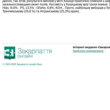
Дійсно, так. Втім, результати виборів у місті Кошіце практично співпали з ц
загальнословацьких екзит-полів. Натомість у Кошіцькому краї трохи інакше: 
Hlas, !4,6% - PS, 13,5% - Ol'aNo, 6,8% -KDH... Проте, найбільше виборців у S
Тренчинському (29,8 %) та Нітранському (25,3%) краях.
Інтернет-видання «Закарпа
Надіслати повідомлення
© 2003-2026 Закарпаття онлайн Beta