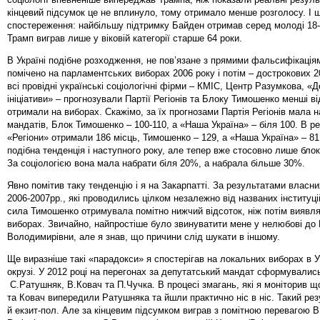
кінцевий підсумок це не вплинуло, тому отримало менше розголосу. І 
спостереження: найбільшу підтримку Байден отримав серед молоді 18-
Трамп виграв лише у віковій категорії старше 64 роки.
В Україні подібне розходження, не пов’язане з прямими фальсифікація
помічено на парламентських виборах 2006 року і потім – дострокових 20
всі провідні українські соціологічні фірми – КМІС, Центр Разумкова, «
ініціативи» – прогнозували Партії Регіонів та Блоку Тимошенко менші ві
отримали на виборах. Скажімо, за їх прогнозами Партія Регіонів мала 
мандатів, Блок Тимошенко – 100-110, а «Наша Україна» – біля 100. В р
«Регіони» отримали 186 місць, Тимошенко – 129, а «Наша Україна» – 8
подібна тенденція і наступного року, але тепер вже стосовно лише бло
За соціологією вона мала набрати біля 20%, а набрала більше 30%.
Явно помітив таку тенденцію і я на Закарпатті. За результатами власн
2006-2007рр., які проводились цілком незалежно від названих інституці
сила Тимошенко отримувала помітно нижчий відсоток, ніж потім виявл
виборах. Звичайно, найпростіше було звинуватити мене у нелюбові до 
Володимирівни, але я знав, що причини слід шукати в іншому.
Ще виразніше такі «парадокси» я спостерігав на локальних виборах в У
окрузі. У 2012 році на перегонах за депутатський мандат сформувались
С.Ратушняк, В.Ковач та П.Чучка. В процесі змагань, які я моніторив щ
та Ковач випередили Ратушняка та йшли практично ніс в ніс. Такий рез
й екзит-пол. Але за кінцевим підсумком виграв з помітною перевагою В