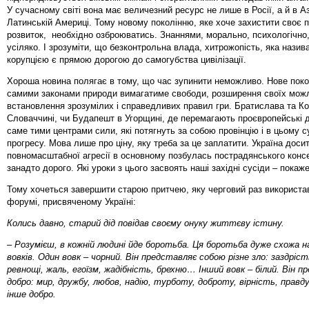
У сучасному світі вона має величезний ресурс не лише в Росії, а й в Аз
Латинській Америці. Тому новому поколінню, яке хоче захистити своє 
розвиток, необхідно озброюватись. Знаннями, морально, психологічно,
усіляко. І зрозуміти, що безконтрольна влада, хитрожопість, яка назив
корупцією є прямою дорогою до самогубства цивілізації.
Хороша новина полягає в тому, що час зупинити неможливо. Нове поко
самими законами природи вимагатиме свободи, розширення своїх мож
встановлення зрозумілих і справедливих правил гри. Братислава та Ко
Словаччині, чи Будапешт в Угорщині, де перемагають проєвропейські 
саме тими центрами сили, які потягнуть за собою провінцію і в цьому с
прогресу. Мова лише про ціну, яку треба за це заплатити. Україна доси
повномасштабної агресії в основному позбулась пострадянського конс
занадто дорого. Які уроки з цього засвоять наші західні сусіди
–
покаже
Тому хочеться завершити старою притчею, яку черговий раз використав
форумі, присвяченому Україні:
Колись давно, старий дід повідав своєму онуку життєву істину.
– Розумієш, в кожній людині йде боротьба. Ця боротьба дуже схожа на
вовків. Один вовк – чорний. Він представляє собою різне зло: заздріс
ревнощі, жаль, егоїзм, жадібність, брехню… Інший вовк – білий. Він п
добро: мир, дружбу, любов, надію, турботу, доброту, вірність, правд
інше добро.