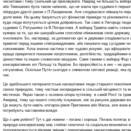
чеснотами і тому схильний це приховувати. Навряд чи більшість вибор
або Тимошенко була такою наївною, що не знала про судимості першого
оборудки другої разом з П.Лазаренком. Але сподівалася обманути перш
доля мине. На цьому базуються усі фінансові піраміди та різноманітні
куди люди вплутуються цілком добровільно. Так само в Ужгороді люди
судимих С.Ратушняка та В.Погорєлова. А виборці Трампа навіть схва
кумира за те, що він шахрайським способом обманював свою державу,
очолювати. Бо, насправді, за допомогою цієї ж держави сподіваються
привілеї перед іншими співгромадянами, або панувати над сусідами ч
союзниками. Хоча значна частина з них чудово розуміє, що афішувати 
краще прикритися показним патріотизмом, релігійністю, традиційними 
цінностями та іншою словесною мішурою. Саме такими є виборці Фіцо 
консервативних кіл Польщі та України. Бо проросійкість в них – не ідео
ситуативна. Оскільки Путін сьогодні є символом світової реакції, яка п
час.
Це здебільшого патерналістськи налаштовані люди старшого покоління,
своєю природою, тому частіше зосереджені в сільській місцевості та 
містечках. Якраз такою є основна опора путінізму в самій Росії та тра
Америці, тому що іншого способу існування, ніж за рахунок держави во
Це можуть бути навіть олігархи рівня Пригожина або Маска, але вони 
потребують наставника-вождя.
Що з цим робити? Тут є дві новини – погана і хороша. Погана полягає в
природа консерватизму має глибокі генетичні та соціально-економічні к
підпорядковується віковим змінам і оперативними законодавчими актами