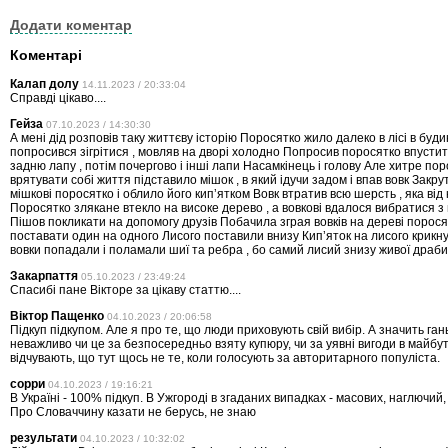
Додати коментар
Коментарі
Калап долу
14.11.2023 / 20:33:04
Справді цікаво....
Гейза
07.10.2023 / 14:30:30
А мені дід розповів таку життєву історію Поросятко жило далеко в лісі в буд
попросився зігрітися , мовляв на дворі холодно Попросив поросятко впустит
задню лапу , потім почергово і інші лапи Насамкінець і голову Але хитре пор
врятувати собі життя підставило мішок , в який ідучи задом і впав вовк Закру
мішкові поросятко і облило його кипʼятком Вовк втратив всю шерсть , яка від 
Поросятко злякане втекло на високе дерево , а вовкові вдалося вибратися з
Пішов покликати на допомогу друзів Побачила зграя вовків на дереві порося
поставати один на одного Лисого поставили внизу Кипʼяток на лисого крикну
вовки попадали і поламали шиї та ребра , бо самий лисий знизу живої драби
Закарпаття
05.10.2023 / 23:49:24
Спасибі пане Вікторе за цікаву статтю....
Віктор Пащенко
04.10.2023 / 20:06:58
Підкуп підкупом. Але я про те, що люди приховують свій вибір. А значить гань
неважливо чи це за безпосередньо взяту купюру, чи за уявні вигоди в майбу
відчувають, що тут щось не те, коли голосують за авторитарного популіста.
сорри
04.10.2023 / 19:16:21
В Україні - 100% підкуп. В Ужгороді в згаданих випадках - масових, наглючий,
Про Словаччину казати не берусь, не знаю
результати
04.10.2023 / 10:32:02