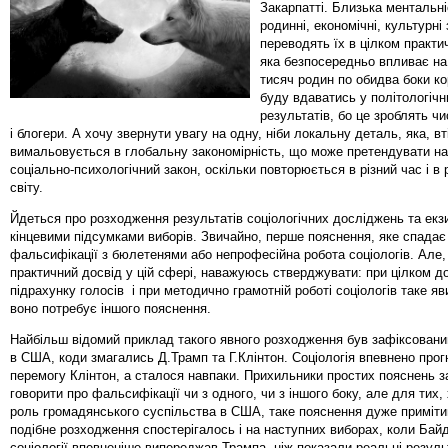
Закарпатті. Близька ментальніс
родинні, економічні, культурні 
переводять їх в цілком практ
яка безпосередньо впливає на
тисяч родин по обидва боки ко
буду вдаватись у політологічн
результатів, бо це зроблять ч
і блогери. А хочу звернути увагу на одну, ніби локальну деталь, яка, вт
вимальовується в глобальну закономірність, що може претендувати на
соціально-психологічний закон, оскільки повторюється в різний час і в 
світу.
Йдеться про розходження результатів соціологічних досліджень та екзи
кінцевими підсумками виборів. Звичайно, перше пояснення, яке спадає
фальсифікації з бюлетенями або непрофесійна робота соціологів. Але
практичний досвід у цій сфері, наважуюсь стверджувати: при цілком д
підрахунку голосів і при методично грамотній роботі соціологів таке я
воно потребує іншого пояснення.
Найбільш відомий приклад такого явного розходження був зафіксовани
в США, коди змагались Д.Трамп та Г.Клінтон. Соціологія впевнено про
перемогу Клінтон, а сталося навпаки. Прихильники простих пояснень 
говорити про фальсифікації чи з одного, чи з іншого боку, але для тих,
роль громадянського суспільства в США, таке пояснення дуже примітив
подібне розходження спостерігалось і на наступних виборах, коли Бай
соціології впевненіше випереджав Трампа, ніж показали реальні резуль