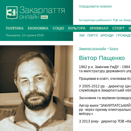
ПОВІДОМИТИ НОВИНУ
На війні загинув 26-річний військови
Інструктора районного ТЦК на Закар
В Ужгороді попрощаються із полегли
ПОЛІТИКА
ЕКОНОМІКА
СОЦІО
КУЛЬТУРА
КРИМІНАЛ
СПОРТ
В Ужгороді 5 серпня попрощаються і
Понеділок, 10 серпня 2026
ЗМІ
ПАРТІЇ
БРЕНДИ
ГРОМАДС
Підтвердили загибель захисника із 
На війні з рф поліг військовий з Ви
Закарпаття-онлайн
»
Блоги
На війні загинув 26-річний військови
Віктор Пащенко
1962 р.н. Закінчив УжДУ - 1984 р
та магістратуру державного упр
Працював в освіті, очолював бі
У 2005-2012 рр. - директор Це
службовців в Закарпатській обл
Засновник та керівник громадсь
Автор книги "ЗАКАРПАТСЬКИЙ В
рр. через призму електоральної
вибору.»
З 2013 року- директор ТОВ «Кі