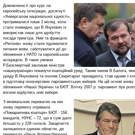
Домовленості про курс на
європейську інтеграцію, досягнуті
«Універсалом національної єдності»,
протрималися лише 2 місяці, коли
стало очевидно, що В.Янукович їх
використав лише для здобуття
посади прем’єра. Ним та фракцією
«Регіонів» знову стали підніматися
питання мови, саботуватися дії до
зближення з НАТО та європейською
асоціацією. В таких умовах
Р.Безсмертний закликав міністрів
«нашоукраїнців» покинути коаліційний уряд. Таким чином В.Балога, як
уряду В.Януковича та очолив Секретаріат президента, став одним з кл
в підготовці позачергових парламентських виборів. На цій основі знову
зближення «Нашої України» та БЮТ. Влітку 2007 р. парламент був роз
восени відбулись нові вибори.
З мінімальною перевагою на них
знову перемогу отримала
«Помаранчева коаліція» БЮТ - 156
мандатів, НУНС – 72, що в сумі дало
більшість у 228 голосів. Закарпаття
залишилося єдиною областю, де
перемогла «Наша Україна-Народна