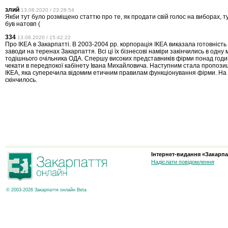
злий
13.08.2020 / 23:28:54
Якби тут було розміщено статтю про те, як продати свій голос на виборах, т
був натовп (
334
13.08.2020 / 15:42:22
Про ІКЕА в Закарпатті. В 2003-2004 рр. корпорація ІКЕА виказала готовніст
заводи на теренах Закарпаття. Всі ці їх бізнесові наміри закінчились в одну м
тодішнього очільника ОДА. Спершу високих представників фірми понад год
чекати в передпокої кабінету Івана Михайловича. Наступним стала пропозиц
ІКЕА, яка суперечила відомим етичним правилам функціонування фірми. На 
скінчилось.
Інтернет-видання «Закарпа
Надіслати повідомлення
© 2003-2026 Закарпаття онлайн Beta