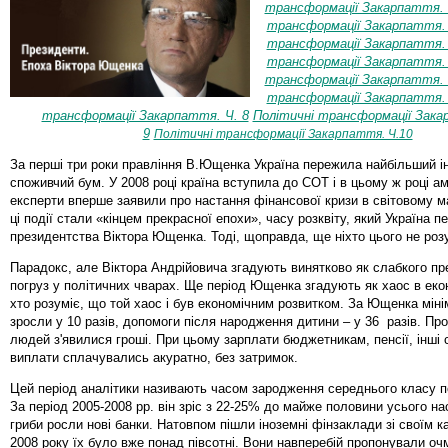
трансформації Закарпаття. 
трансформації Закарпаття.
трансформації Закарпаття.
трансформації Закарпаття.
трансформації Закарпаття. 
трансформації Закарпаття.
трансформації Закарпаття. Ч. 8
Політичні трансформації Зака
9
Політичні трансформації Закарпаття. Ч.10
За перші три роки правління В.Ющенка Україна пережила найбільший ін
споживчий бум. У 2008 році країна вступила до СОТ і в цьому ж році а
експерти вперше заявили про настання фінансової кризи в світовому м
ці події стали «кінцем прекрасної епохи», часу розквіту, який Україна 
президентства Віктора Ющенка. Тоді, щоправда, ще ніхто цього не роз
Парадокс, але Віктора Андрійовича згадують винятково як слабкого пр
погруз у політичних чварах. Ще період Ющенка згадують як хаос в екон
хто розуміє, що той хаос і був економічним розвитком. За Ющенка мінім
зросли у 10 разів, допомоги після народження дитини – у 36 разів. Про
людей з'явилися гроші. При цьому зарплати бюджетникам, пенсії, інші 
виплати сплачувались акуратно, без затримок.
Цей період аналітики називають часом зародження середнього класу п
За період 2005-2008 рр. він зріс з 22-25% до майже половини усього н
гриби росли нові банки. Натовпом пішли іноземні фінзаклади зі своїм к
2008 року їх було вже понад півсотні. Вони навперебій пропонували оч