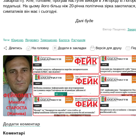
Закарпатті). Але, головне, програв наступні вибори в Ужгороді В.Погорєл
подальші. На цьому його більш ніж 20-річна політична зірка закотилася
симпатиків він має і сьогодні.
Далі буде
Віктор Пащенко,
Закар
Теги:
Ющенко
,
Янукович
,
Тимошенко
,
Балога
,
Ратушняк
Ділитись
На головну
Додати в закладки
Версія для друку
Пе
Додати коментар
Коментарі