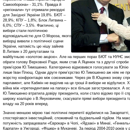
Самооборона» - 31,1%. Правда й
«регіонали» тут отримали рекордні
для Західної України 19,8%. БЮТ –
28,9%; КПУ – 1,8%; Блок Литвина –
6,0%; СПУ – 3,5%. Фактично, ці
вибори стали політичною
відповідальністю для О.Мороза, якого
виборці вивели з політичної сцени
України, натомість цю нішу зайняв
В.Литвин з 20 депутатами та
майбутньою «золотою акцією». Але на перших порах БЮТ та НУНС змо
обрати голову Верховної Ради, яким став А.Яценюк та з другої спроби
прем’єром Ю.Тимошенко. Категорично відмовився голосувати за Юлію
лише Іван Плющ. Однак друге прем’єрство Ю.Тимошенко аж ніяк не п
жорстку конфронтацію між союзниками. Через рік В.Ющенко знову спр
парламент, але Кабмін не виділив на це гроші й вибори не відбулися. 
війна між «претендентами на папаху» все більше загострювалася. А о
Ю.Тимошенко втратила довіру президента, коли стало відомо про її сп
широку коаліцію з В.Януковичем, скасувати прямі вибори президента т
владу на 20 років вперед.
Значно меншою мірою такі політичні перипетії відбилися на Закарпатті,
спостерігався інвестиційний, споживчий та будівельний підйом. На ма
потужність запрацювали «Єврокар» в Чопі, «Ядзакі» в Минаї, «Генкель»
Карпати» в Ужгороді, «Фішер» в Мукачеві. За період 2004-2010 років у 