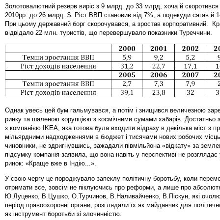
Золотовалютний резерв виріс з 9 млрд. до 33 млрд, хоча й скоротився 
2010рр. до 26 млрд. $. Ріст ВВП становив від 7%, а подекуди сягав й 
При цьому державний борг скорочувався, а зростав корпоративний. Кра
відвідало 22 млн. туристів, що перевершувало показники Туреччини.
Однак увесь цей бум гальмувався, а потім і знищився величезною зар
ринку та шаленою корупцією з космічними сумами хабарів. Достатньо 
з компанією IKEA, яка готова була входити відразу в декілька міст з 
мільярдними надходженнями в бюджет і тисячами нових робочих місць
чиновники, не здригнувшись, зажадали півмільйона «відкату» за земле
підсумку компанія заявила, що вона навіть у перспективі не розглядає
ринок: «Краще вже в Індію...».
У свою чергу це породжувало запеклу політичну боротьбу, коли перем
отримати все, зовсім не піклуючись про реформи, а лише про абсолют
Ю.Луценко, В.Цушко, О.Турчинов, В.Наливайченко, В.Піскун, які очол
період правоохоронні органи, розглядали їх як майданчик для політично
як інструмент боротьби зі злочинністю.