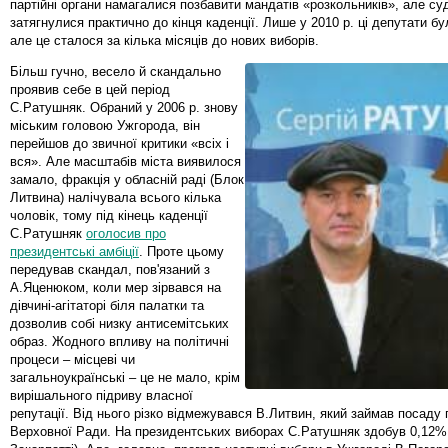
партійні органи намагалися позбавити мандатів «розкольників», але су
затягнулися практично до кінця каденції. Лише у 2010 р. ці депутати бу
але це сталося за кілька місяців до нових виборів.
Більш гучно, весело й скандально
проявив себе в цей період
С.Ратушняк. Обраний у 2006 р. знову
міським головою Ужгорода, він
перейшов до звичної критики «всіх і
вся». Але масштабів міста виявилося
замало, фракція у обласній раді (Блок
Литвина) налічувала всього кілька
чоловік, тому під кінець каденції
С.Ратушняк
оголосив про
президентські амбіції
. Проте цьому
передував скандал, пов'язаний з
А.Яценюком, коли мер зірвався на
дівчині-агітаторі біля палатки та
дозволив собі низку антисемітських
образ. Жодного впливу на політичні
процеси – місцеві чи
загальноукраїнські – це не мало, крім
вирішального підриву власної
репутації. Від нього різко відмежувався В.Литвин, який займав посаду 
Верховної Ради. На президентських виборах С.Ратушняк здобув 0,12%