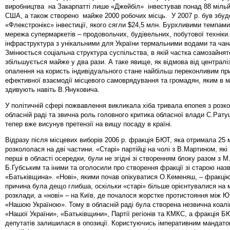
виробництва на Закарпатті лише «Джейбіл» інвестував понад 88 мільй
США, а також створено майже 2000 робочих місць. У 2007 р. був збу
«Флекстронікс» інвестиції, якого сягли $24,5 млн. Бурхливими темпам
мережа супермаркетів – продовольчих, будівельних, побутової техніки
інфраструктура з унікальними для України термальними водами та чан
Змінюється соціальна структура суспільства, в якій частка самозайня
збільшується майже у два рази. А таке явище, як відмова від централі
опалення на користь індивідуального стане найбільш переконливим п
ефективної взаємодії місцевого самоврядування та громадян, яким в 
здивують навіть В.Януковича.
У політичній сфері пожвавлення викликала хіба тривала епопея з роз
обласній раді та звична роль головного критика обласної влади С.Рату
тепер вже висунув претензії на вищу посаду в країні.
Відразу після місцевих виборів 2006 р. фракція БЮТ, яка отримала 25 
розкололася на дві частини. «Старі» партійці на чолі з В.Мартином, як
перші в області осередки, були не згідні зі створенням блоку разом з 
Б.Губським та іними та оголосили про створення фракції зі старою наз
«Батьківщина». «Нові», якими почав опікуватися О.Кеменяш, – фракці
причина була дещо глибша, оскільки «старі» більше орієнтувалися на м
розклади, а «нові» – на Київ, де почалося жорстке протистояння між 
«Нашою Україною». Тому в обласній раді була створена незвична коаліц
«Нашої України», «Батьківщини», Партії регіонів та КМКС, а фракція Б
депутатів залишилася в опозиції. Користуючись імперативним мандато