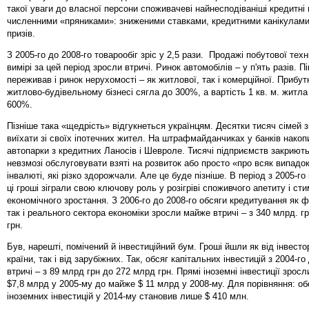
такої уваги до власної персони споживачеві найнесподіваніші кредитні
численними «пряниками»: зниженими ставками, кредитними канікулами
призів.
З 2005-го до 2008-го товарообіг зріс у 2,5 рази. Продажі побутової тех
вимірі за цей період зросли втричі. Ринок автомобілів – у п'ять разів. Пі
переживав і ринок нерухомості – як житлової, так і комерційної. Прибут
житлово-будівельному бізнесі сягла до 300%, а вартість 1 кв. м. житла
600%.
Пізніше така «щедрість» відгукнеться українцям. Десятки тисяч сімей 
виїхати зі своїх іпотечних жител. На штрафмайданчиках у банків накоп
автопарки з кредитних Ланосів і Шевроле. Тисячі підприємств закриют
невзмозі обслуговувати взяті на розвиток або просто «про всяк випадок
інвалюті, які різко здорожчали. Але це буде пізніше. В період з 2005-го
ці гроші зіграли свою ключову роль у розігріві споживчого апетиту і ст
економічного зростання. З 2006-го до 2008-го обсяги кредитування як ф
так і реального сектора економіки зросли майже втричі – з 340 млрд. г
грн.
Був, нарешті, помічений й інвестиційний бум. Гроші йшли як від інвесто
країни, так і від зарубіжних. Так, обсяг капітальних інвестицій з 2004-го
втричі – з 89 млрд грн до 272 млрд грн. Прямі іноземні інвестиції зросл
$7,8 млрд у 2005-му до майже $ 11 млрд у 2008-му. Для порівняння: о
іноземних інвестицій у 2014-му становив лише $ 410 млн.