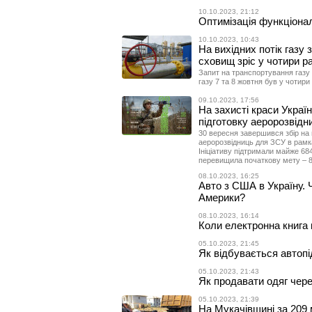
10.10.2023, 21:12
Оптимізація функціонал
10.10.2023, 10:43
На вихідних потік газу 
сховищ зріс у чотири р
Запит на транспортування газу
газу 7 та 8 жовтня був у чотири
09.10.2023, 17:56
На захисті краси Україн
підготовку аеророзвідн
30 вересня завершився збір на
аеророзвідниць для ЗСУ в рамка
Ініціативу підтримали майже 68
перевищила початкову мету – 8 
08.10.2023, 16:25
Авто з США в Україну. Ч
Америки?
08.10.2023, 16:14
Коли електронна книга
05.10.2023, 21:45
Як відбувається автопі
05.10.2023, 21:43
Як продавати одяг чере
05.10.2023, 21:39
На Мукачівщині за 209