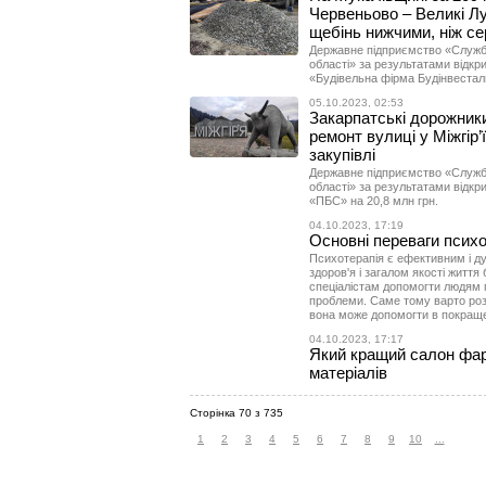
Червеньово – Великі Лу
щебінь нижчими, ніж сер
Державне підприємство «Служба
області» за результатами відкр
«Будівельна фірма Будінвесталь
05.10.2023, 02:53
Закарпатські дорожники
ремонт вулиці у Міжгір’
закупівлі
Державне підприємство «Служба
області» за результатами відкр
«ПБС» на 20,8 млн грн.
04.10.2023, 17:19
Основні переваги психот
Психотерапія є ефективним і д
здоров'я і загалом якості житт
спеціалістам допомогти людям по
проблеми. Саме тому варто розг
вона може допомогти в покращен
04.10.2023, 17:17
Який кращий салон фа
матеріалів
Сторінка 70 з 735
1
2
3
4
5
6
7
8
9
10
...