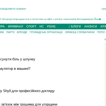
ПОВІДОМИТИ НОВИНУ
ОН
Інструктора районного ТЦК на Закарпатті судитимуть за обвинуваченням у катув...
В Ужгороді попрощаються із полеглим на війні з росією захисником Володимиром Йор�...
В Ужгороді 5 серпня попрощаються із захисником Богданом Югасом, який два роки �...
Підтвердили загибель захисника із Нанкова на Хустщині Юліана Гербея (ФОТО)[/gree...
УРА
КРИМІНАЛ
СПОРТ
НС
РІЗНЕ
БЛОГИ
АНОНСИ
АРХ
На війні з рф поліг військовий з Виноградова Ігнат Роздяловський (ФОТО)...
ЗМІ
ПАРТІЇ
БРЕНДИ
ГРОМАДСЬКІ ОРГАНІЗАЦІЇ
УКРАЇНЦІ СЛОВАЧЧИНИ
ГЕРОЇ
На Хустщині внаслідок ДТП за участі трьох авто постраждали 13 людей (ФОТО)...
Інструктора районного ТЦК на Закарпатті судитимуть за обвинувачен...
сунути біль у шлунку
умулятор в машині?
ly Shyll для професійного догляду
и зв’язок між грошима для угорщини