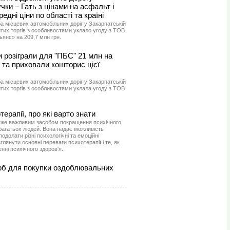
чки – Гать з цінами на асфальт і
едні ціни по області та країні
 місцевих автомобільних доріг у Закарпатській
итих торгів з особливостями уклало угоду з ТОВ
янс» на 209,7 млн грн.
 розіграли для "ПБС" 21 млн на
ї та приховали кошторис цієї
 місцевих автомобільних доріг у Закарпатській
итих торгів з особливостями уклала угоду з ТОВ
ерапії, про які варто знати
уже важливим засобом покращення психічного
я багатьох людей. Вона надає можливість
долати різні психологічні та емоційні
лянути основні переваги психотерапії і те, як
ні психічного здоров'я.
рб для покупки оздоблювальних