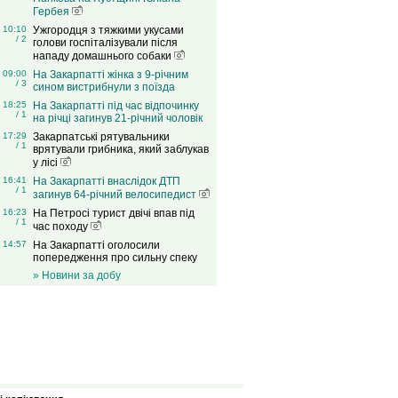
Гербея
10:10
Ужгородця з тяжкими укусами
/ 2
голови госпіталізували після
нападу домашнього собаки
09:00
На Закарпатті жінка з 9-річним
/ 3
сином вистрибнули з поїзда
18:25
На Закарпатті під час відпочинку
/ 1
на річці загинув 21-річний чоловік
17:29
Закарпатські рятувальники
/ 1
врятували грибника, який заблукав
у лісі
16:41
На Закарпатті внаслідок ДТП
/ 1
загинув 64-річний велосипедист
16:23
На Петросі турист двічі впав під
/ 1
час походу
14:57
На Закарпатті оголосили
попередження про сильну спеку
» Новини за добу