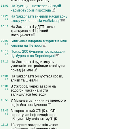
температурний рекорд
13:01
На Хустщині нетверезий водій
насмерть збив пішохода
11:25
На Закарпатті викрили масштабну
/ 9
схему ухилення від мобілізації
10:12
На Закарпатті у ДТП тяжко
травмувався 41-річний
мотоцикліст
09:09
Блискавка вдарила в туристів біля
/ 1
каплиці на Петросі
18:18
Понад 200 будинків постраждали
/ 3
від буревію на Берегівщині
17:16
На Закарпатті судитимуть
учасників контрабанди кокаїну на
понад $1 млн
16:06
На Закарпатті очікуються грози,
/ 1
зливи та шквали
15:06
В Ужгороді через аварію на
/ 2
водогоні частина міста
залишилася без води
13:53
У Мукачеві зупинили нетверезого
водія без посвідчення
12:43
Закарпатський ОТЦК та СП
/ 6
спростував інформацію про
обшуки в Мукачівському ТЦК
11:18
13 серпня закарпатців чекає