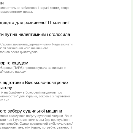
ни
щина отримає заблоковані наразі кошти, якщо
 верховенством права.
дидата для розвиненої IT компанії
 путіна нелегітимним і оголосила
Європи закликала держави-члени Ради визнати
ісля закінчення його нинішнього
лосила росію диктатурою.
ор геноцидом
Європи (ПАРЄ) проголосувала за визнання
аїнського народу.
 підготовки Військово-повітряних
тагону
ін на брифінгу в Брюсселі повідомив про
оможностей" для України, зокрема з підготовки
их сил.
ого вибору сушильної машини
ємною складовою побуту сучасної людини. Вони
ти час і зусилля, коли мова йде про сушіння
льних виробів. Однак правильний вибір сушильної
авданням, яке, між іншим, потребує уважності