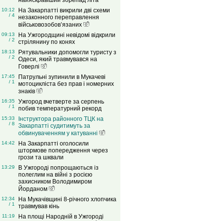
найяскравіший зорепад літа
10:12
На Закарпатті викрили дві схеми
/ 4
незаконного переправлення
військовозобов’язаних
09:13
На Ужгородщині невідомі відкрили
/ 2
стрілянину по конях
18:13
Рятувальники допомогли туристу з
/ 2
Одеси, який травмувався на
Говерлі
17:45
Патрульні зупинили в Мукачеві
/ 1
мотоцикліста без прав і номерних
знаків
16:35
Ужгород вчетверте за серпень
/ 1
побив температурний рекорд
15:33
Інструктора районного ТЦК на
/ 8
Закарпатті судитимуть за
обвинуваченням у катуванні
14:42
На Закарпатті оголосили
штормове попередження через
грози та шквали
13:29
В Ужгороді попрощаються із
полеглим на війні з росією
захисником Володимиром
Йорданом
12:34
На Мукачівщині 8-річного хлопчика
/ 1
травмував кінь
11:19
На площі Народній в Ужгороді