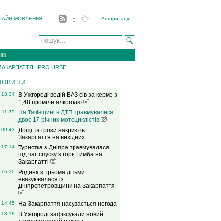
ЛАЙН МОВЛЕННЯ
Авторизація
ІВ
 ЗАКАРПАТТЯ
PRO URBE
НОВИНИ
13:34
В Ужгороді водій ВАЗ сів за кермо з
1,48 проміле алкоголю
11:35
На Тячівщині в ДТП травмувалися
двоє 17-річних мотоциклістів
09:43
Дощі та грози накриють
Закарпаття на вихідних
17:14
Туристка з Дніпра травмувалася
під час спуску з гори Гимба на
Закарпатті
16:30
Родина з трьома дітьми
евакуювалася із
Дніпропетровщини на Закарпаття
14:45
На Закарпаття насувається негода
13:18
В Ужгороді зафіксували новий