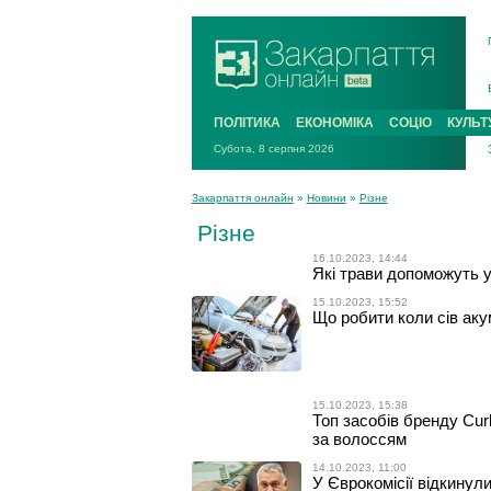
ПОЛІТИКА
ЕКОНОМІКА
СОЦІО
КУЛЬТ
Субота, 8 серпня 2026
Закарпаття онлайн
»
Новини
»
Різне
Різне
16.10.2023, 14:44
Які трави допоможуть у
15.10.2023, 15:52
Що робити коли сів ак
15.10.2023, 15:38
Топ засобів бренду Cur
за волоссям
14.10.2023, 11:00
У Єврокомісії відкинул