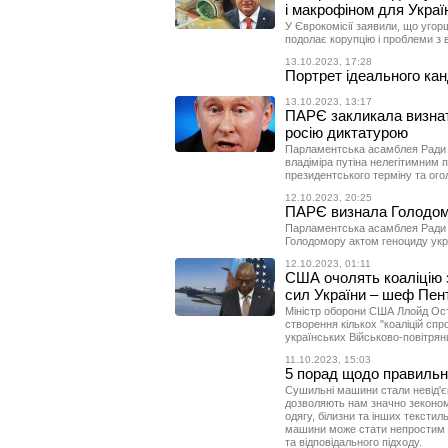
і макрофіном для Украї
У Єврокомісії заявили, що угор
подолає корупцію і проблеми з
13.10.2023, 17:28
Портрет ідеального кан
13.10.2023, 13:17
ПАРЄ закликала визнати
росію диктатурою
Парламентська асамблея Ради 
владіміра путіна нелегітимним п
президентського терміну та ого
12.10.2023, 20:25
ПАРЄ визнала Голодом
Парламентська асамблея Ради 
Голодомору актом геноциду укр
12.10.2023, 01:11
США очолять коаліцію з
сил України – шеф Пен
Міністр оборони США Ллойд Ост
створення кількох "коаліцій спр
українських Військово-повітрян
11.10.2023, 15:03
5 порад щодо правильн
Сушильні машини стали невід'
дозволяють нам значно зекономи
одягу, білизни та інших тексти
машини може стати непростим з
та відповідального підходу.