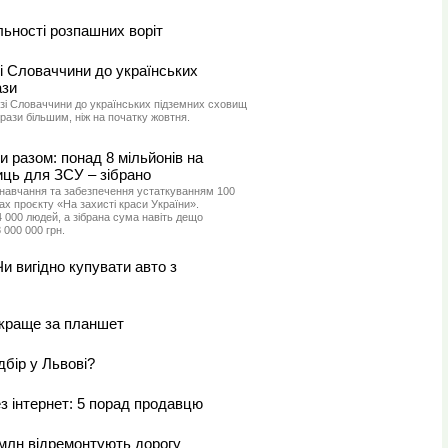
ьності розпашних воріт
зі Словаччини до українських
ази
 зі Словаччини до українських підземних сховищ
 рази більшим, ніж на початку жовтня.
и разом: понад 8 мільйонів на
иць для ЗСУ – зібрано
 навчання та забезпечення устаткуванням 100
х проєкту «На захисті краси України».
4 000 людей, а зібрана сума навіть дещо
000 000 грн.
и вигідно купувати авто з
 краще за планшет
дбір у Львові?
з інтернет: 5 порад продавцю
 млн відремонтують дорогу